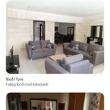
Íbúð í Tyre
Falleg íbúð með bílastæði