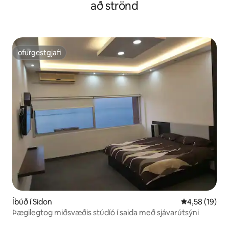
að strönd
ofurgestgjafi
ofurgestgjafi
Íbúð í Sidon
4,58 af 5 í m
4,58 (19)
Þægilegtog miðsvæðis stúdíó í saida með sjávarútsýni