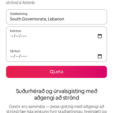
strönd á Airbnb
Staðsetning
Þegar niðurstöður liggja fyrir skaltu nota upp og niður örvalyk
Innritun
Útritun
Leita
Suðurhérað og úrvalsgisting með
aðgengi að strönd
Gestir eru sammála — þessi gisting með aðgengi að
strönd fær háa einkunn fyrir staðsetningu, hreinlæti og