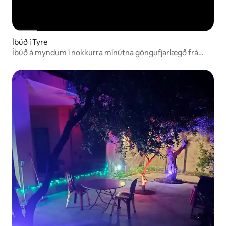
Íbúð í Tyre
Íbúð á myndum í nokkurra mínútna göngufjarlægð frá
ströndinni og veitingastöðum