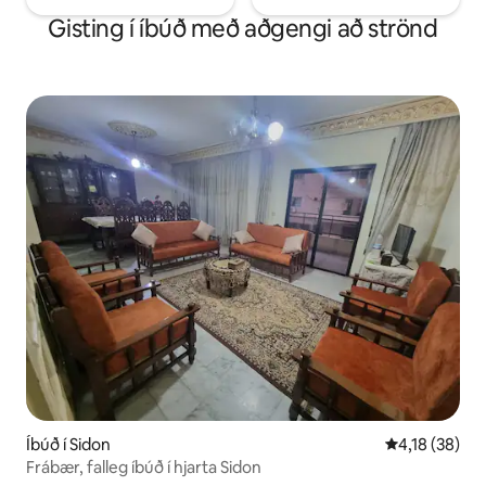
Gisting í íbúð með aðgengi að strönd
Íbúð í Sidon
4,18 af 5 í m
4,18 (38)
Frábær, falleg íbúð í hjarta Sidon