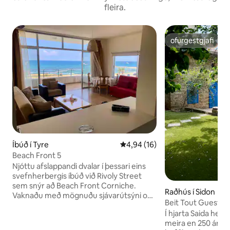
fleira.
ofurgestgjafi
ofurgestgjafi
Íbúð í Tyre
4,94 af 5 í meðaleinkunn, 16 u
4,94 (16)
Beach Front 5
Njóttu afslappandi dvalar í þessari eins
svefnherbergis íbúð við Rivoly Street
sem snýr að Beach Front Corniche.
Raðhús í Sidon
Vaknaðu með mögnuðu sjávarútsýni og
Beit Tout Guesth
skoðaðu gömlu souk, hönnunarhótelin
Í hjarta Saida hefur
og vinsælustu veitingastaðina í nokkurra
meira en 250 ár og
skrefa fjarlægð. Í íbúðinni er fullbúið