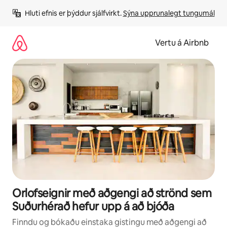
Stökkva
Hluti efnis er þýddur sjálfvirkt. 
Sýna upprunalegt tungumál
beint
að
efni
Vertu á Airbnb
Orlofseignir með aðgengi að strönd sem
Suðurhérað hefur upp á að bjóða
Finndu og bókaðu einstaka gistingu með aðgengi að