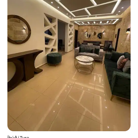
Íbúð í Tyre