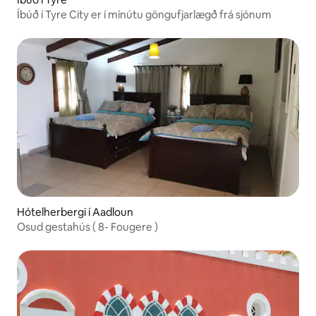
Íbúð í Tyre City er í mínútu göngufjarlægð frá sjónum
Hótelherbergi í Aadloun
Osud gestahús ( 8- Fougere )