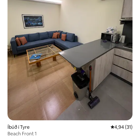
Íbúð í Tyre
4,94 af 5 í m
4,94 (31)
Beach Front 1