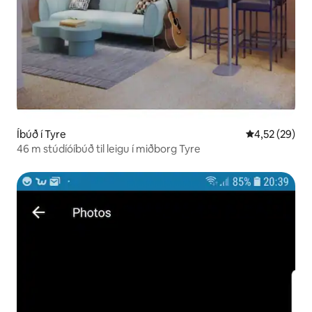
Íbúð í Tyre
4,52 af 5 í m
4,52 (29)
46 m stúdíóíbúð til leigu í miðborg Tyre