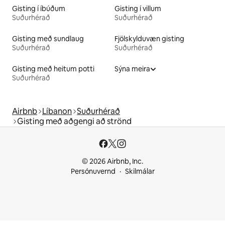
Gisting í íbúðum
Gisting í villum
Suðurhérað
Suðurhérað
Gisting með sundlaug
Fjölskylduvæn gisting
Suðurhérað
Suðurhérað
Gisting með heitum potti
Sýna meira
Suðurhérað
Airbnb
Líbanon
Suðurhérað
Gisting með aðgengi að strönd
© 2026 Airbnb, Inc.
Persónuvernd
Skilmálar