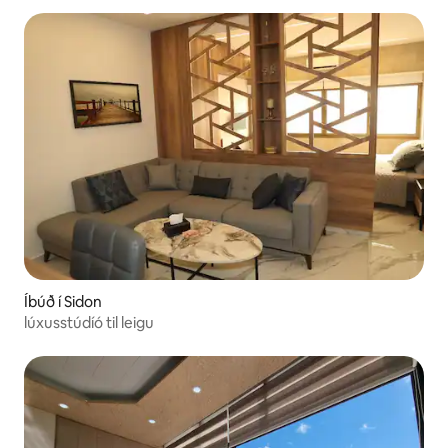
Íbúð í Sidon
lúxusstúdíó til leigu