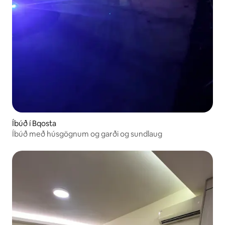
Íbúð í Bqosta
Íbúð með húsgögnum og garði og sundlaug