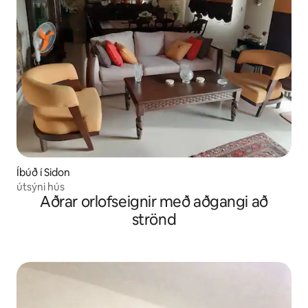
Íbúð í Sidon
útsýni hús
Aðrar orlofseignir með aðgangi að
strönd