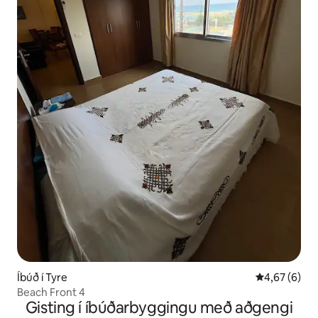
Íbúð í Tyre
4,67 af 5 í 
4,67 (6)
Beach Front 4
Gisting í íbúðarbyggingu með aðgengi