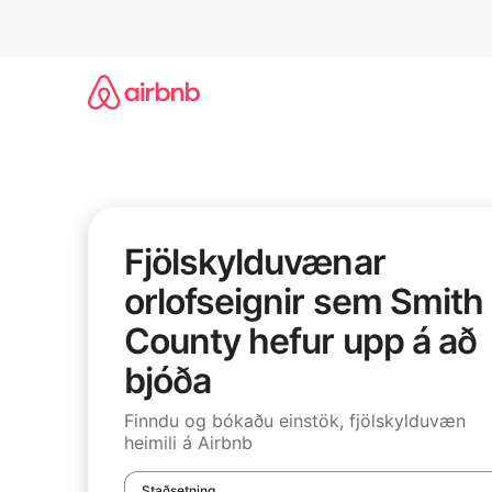
Stökkva
beint
að
efni
Fjölskylduvænar
orlofseignir sem Smith
County hefur upp á að
bjóða
Finndu og bókaðu einstök, fjölskylduvæn
heimili á Airbnb
Staðsetning