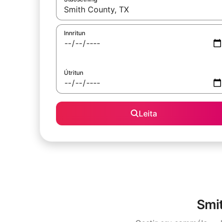
Þegar niðurstöður liggja fyrir skaltu nota upp og
Innritun
Útritun
Leita
Smit