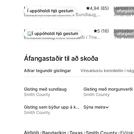
Heimili í Tyler
4,94 af 5 í meðaleink
4,94 (85)
Heimili í
Í uppáhaldi hjá gestum
ofurgest
Í uppáhaldi hjá gestum
ofurgest
Lúxushönnunarheimili • Sundlaug,
Amanda Re
eldstæði, tölvuleikir
Lake Tyle
Heimili í Tyler
5 af 5 í meðaleink
5 (16)
Bústaður 
Í uppáhaldi hjá gestum
ofurgest
Í mestu uppáhaldi hjá gestum
ofurgest
Einkasundlaug með eldstæði í The
Sunshine House
Áfangastaðir til að skoða
Aðrar tegundir gistingar
Vinsælustu kennileitin í ná
Gisting með sundlaug
Gisting með morgunverði
Smith County
Smith County
Gisting sem býður upp á kajak
Sýna meira
Smith County
Airbnb
Bandaríkin
Texas
Smith County
Fjöls