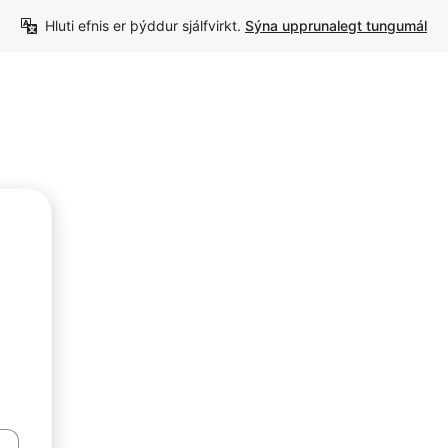
Hluti efnis er þýddur sjálfvirkt. 
Sýna upprunalegt tungumál