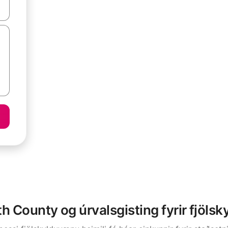
 niður örvalyklana eða skoða með því að snerta eða strjúka.
h County og úrvalsgisting fyrir fjölsk