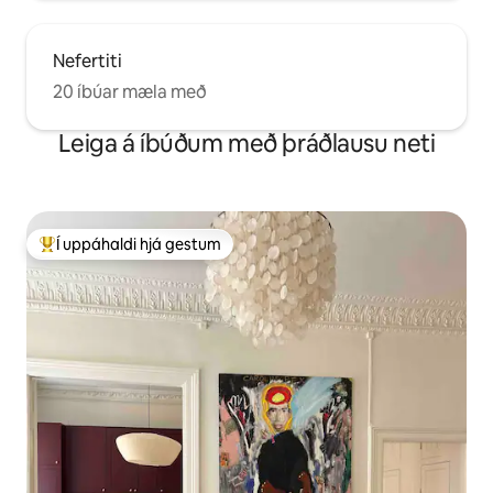
Nefertiti
20 íbúar mæla með
Leiga á íbúðum með þráðlausu neti
Í uppáhaldi hjá gestum
Í mestu uppáhaldi hjá gestum