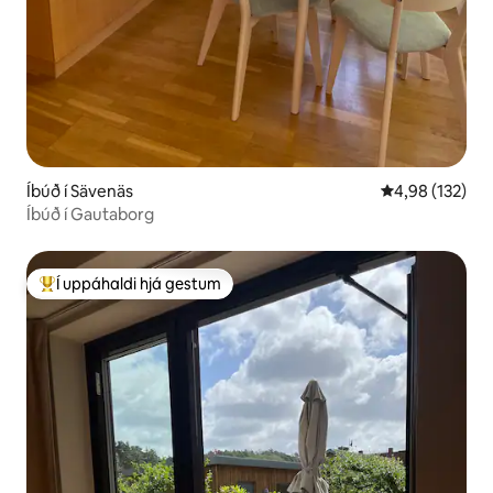
Íbúð í Sävenäs
4,98 af 5 í me
4,98 (132)
Íbúð í Gautaborg
Í uppáhaldi hjá gestum
Í mestu uppáhaldi hjá gestum