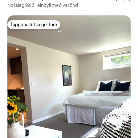
Notaleg íbúð í einbýli með verönd
Í uppáhaldi hjá gestum
Í uppáhaldi hjá gestum