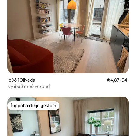
Íbúð í Olivedal
4,87 af 5 í m
4,87 (94)
Ný íbúð með verönd
Í uppáhaldi hjá gestum
Í uppáhaldi hjá gestum