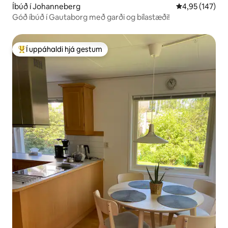
Íbúð í Johanneberg
4,95 af 5 í me
4,95 (147)
Góð íbúð í Gautaborg með garði og bílastæði!
Í uppáhaldi hjá gestum
Í mestu uppáhaldi hjá gestum