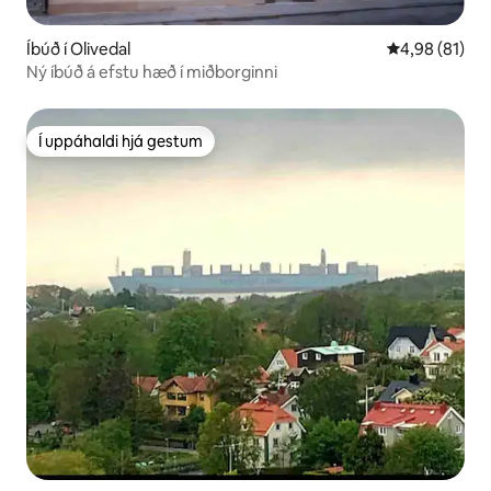
Íbúð í Olivedal
4,98 af 5 í m
4,98 (81)
Ný íbúð á efstu hæð í miðborginni
Í uppáhaldi hjá gestum
Í uppáhaldi hjá gestum