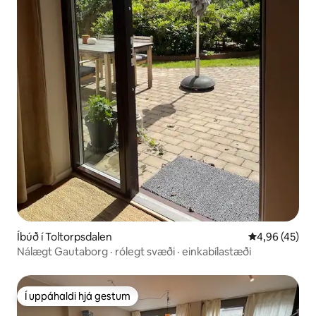
Íbúð í Toltorpsdalen
4,96 af 5 í m
4,96 (45)
Nálægt Gautaborg · rólegt svæði · einkabílastæði
Í uppáhaldi hjá gestum
Í uppáhaldi hjá gestum