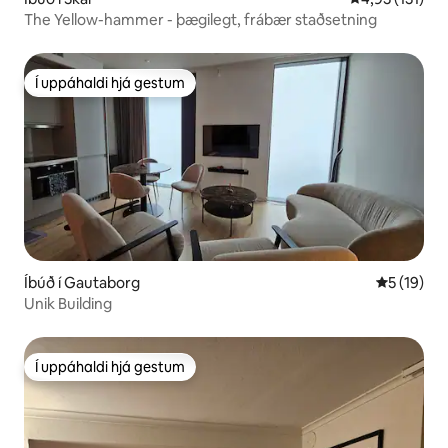
The Yellow-hammer - þægilegt, frábær staðsetning
Í uppáhaldi hjá gestum
Í uppáhaldi hjá gestum
Íbúð í Gautaborg
5 af 5 í m
5 (19)
Unik Building
Í uppáhaldi hjá gestum
Í uppáhaldi hjá gestum