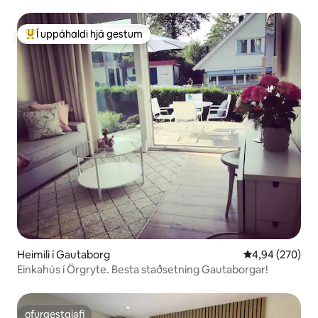
Í uppáhaldi hjá gestum
Í mestu uppáhaldi hjá gestum
Heimili í Gautaborg
4,94 af 5 í me
4,94 (270)
Einkahús í Örgryte. Besta staðsetning Gautaborgar!
ofurgestgjafi