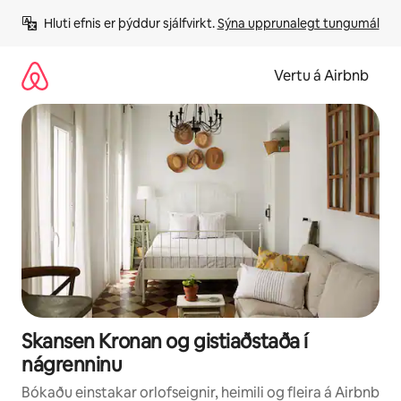
Stökkva
Hluti efnis er þýddur sjálfvirkt. 
Sýna upprunalegt tungumál
beint
að
efni
Vertu á Airbnb
Skansen Kronan og gistiaðstaða í
nágrenninu
Bókaðu einstakar orlofseignir, heimili og fleira á Airbnb