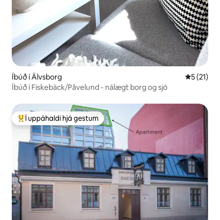
Íbúð í Älvsborg
5 af 5 í m
5 (21)
Íbúð í Fiskebäck/Påvelund - nálægt borg og sjó
Í uppáhaldi hjá gestum
Í mestu uppáhaldi hjá gestum