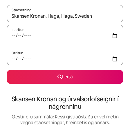
Staðsetning
Þegar niðurstöður liggja fyrir skaltu nota upp og niður örvalyk
Innritun
Útritun
Leita
Skansen Kronan og úrvalsorlofseignir í
nágrenninu
Gestir eru sammála: Þessi gistiaðstaða er vel metin
vegna staðsetningar, hreinlætis og annars.