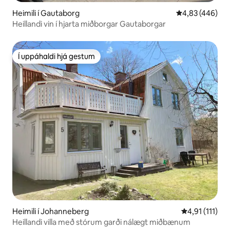
Heimili í Gautaborg
4,83 af 5 í me
4,83 (446)
Heillandi vin í hjarta miðborgar Gautaborgar
Í uppáhaldi hjá gestum
Í uppáhaldi hjá gestum
Heimili í Johanneberg
4,91 af 5 í me
4,91 (111)
Heillandi villa með stórum garði nálægt miðbænum