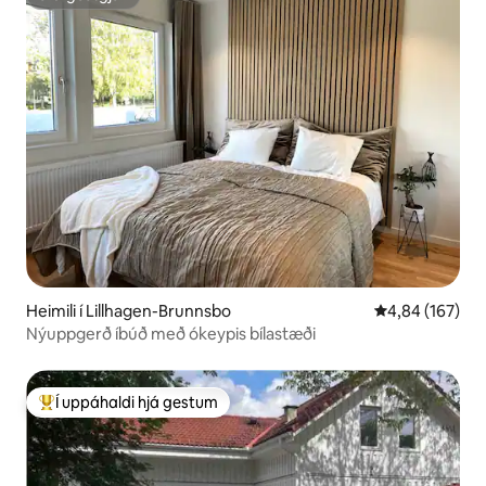
ofurgestgjafi
Heimili í Lillhagen-Brunnsbo
4,84 af 5 í me
4,84 (167)
Nýuppgerð íbúð með ókeypis bílastæði
Í uppáhaldi hjá gestum
Í mestu uppáhaldi hjá gestum