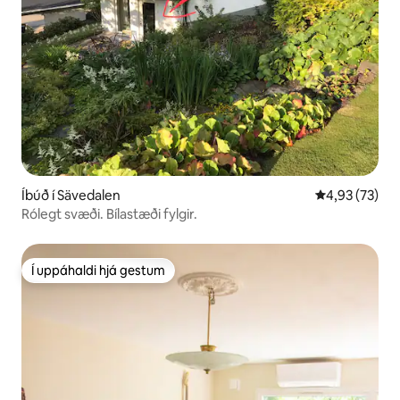
Íbúð í Sävedalen
4,93 af 5 í m
4,93 (73)
Rólegt svæði. Bílastæði fylgir.
Í uppáhaldi hjá gestum
Í uppáhaldi hjá gestum