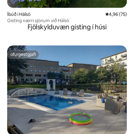
Íbúð í Hälsö
4,96 af 5 í m
4,96 (75)
Gisting nærri sjónum við Hälsö
Fjölskylduvæn gisting í húsi
ofurgestgjafi
ofurgestgjafi