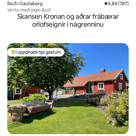
Íbúð í Gautaborg
4,84 af 5 í me
4,84 (787)
Vertu með eigin íbúð
Skansen Kronan og aðrar frábærar
orlofseignir í nágrenninu
Í uppáhaldi hjá gestum
Í mestu uppáhaldi hjá gestum