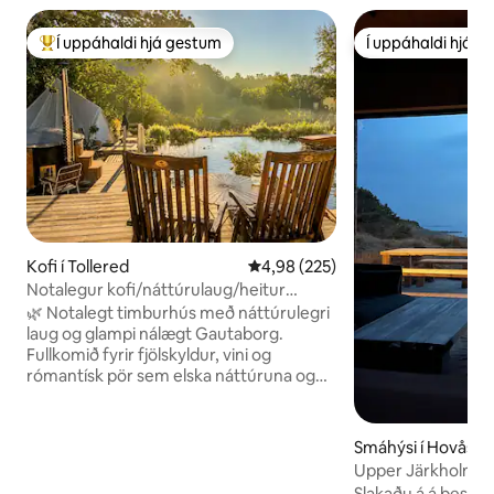
Í uppáhaldi hjá gestum
Í uppáhaldi hjá 
Í mestu uppáhaldi hjá gestum
Í uppáhaldi hjá 
Kofi í Tollered
4,98 af 5 í meðaleinkunn, 225 u
4,98 (225)
Notalegur kofi/náttúrulaug/heitur
pottur/nærri Gautaborg
🌿 Notalegt timburhús með náttúrulegri
laug og glampi nálægt Gautaborg.
Fullkomið fyrir fjölskyldur, vini og
rómantísk pör sem elska náttúruna og
þægindi. • Fullbúið eldhús • Viðarkynt
heitt ker • Gæludýr eru velkomin •
Glampingtjald 25 m2 • Stór garður •
Smáhýsi í Hovås
Verönd með þaki • Loftkæling og gólfhiti
Upper Järkholme
• ÞRÁÐLAUST NET • Gasgrill •
Slakaðu á á þessu 