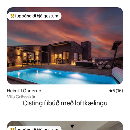
Í uppáhaldi hjá gestum
Í mestu uppáhaldi hjá gestum
Heimili í Önnered
5 af 5 í m
5 (16)
Villa Grässskär
Gisting í íbúð með loftkælingu
Í uppáhaldi hjá gestum