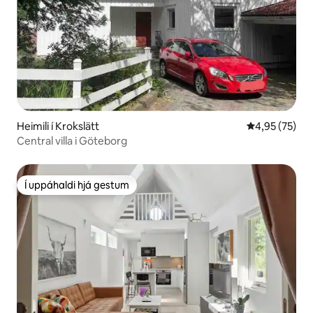
Heimili í Krokslätt
4,95 af 5 í m
4,95 (75)
Central villa i Göteborg
Í uppáhaldi hjá gestum
Í uppáhaldi hjá gestum