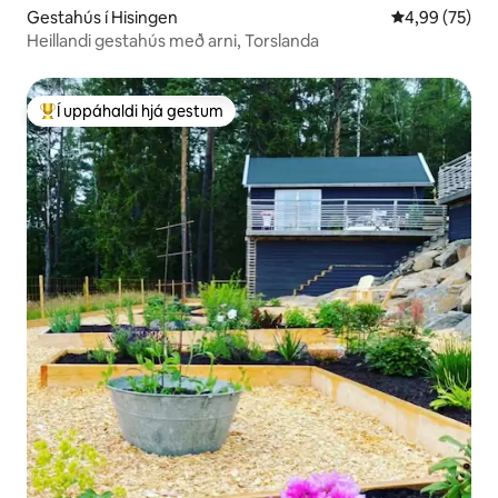
Gestahús í Hisingen
4,99 af 5 í m
4,99 (75)
Heillandi gestahús með arni, Torslanda
Í uppáhaldi hjá gestum
Í mestu uppáhaldi hjá gestum