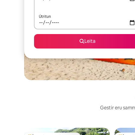
Útritun
Leita
Gestir eru sammá