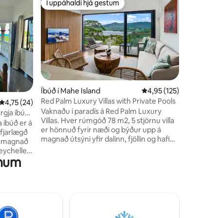
Í uppáhaldi hjá gestum
Í upp
Í uppáhaldi hjá gestum
Í mestu
Village De
Þessi eins
stórri ei
stærð. Villan er með 270 gráðu
sjávarúts
Island, C
strendur. Í villunni er endala
einkasun
þaðan er 
Íbúð í Mahe Island
4,95 af 5 í meðaleinku
4,95 (125)
og grillsv
Red Palm Luxury Villas with Private Pools
4,75 af 5 í meðaleinkunn, 24 umsagnir
4,75 (24)
utandyra, 
Vaknaðu í paradís á Red Palm Luxury
samanste
rgja íbúð
Villas. Hver rúmgóð 78 m2, 5 stjörnu villa
svefnher
a íbúð er á
er hönnuð fyrir næði og býður upp á
og fullbú
fjarlægð
magnað útsýni yfir dalinn, fjöllin og hafið.
 á magnað
Dýfðu þér í endalausu einkasundlaugina
Seychelles.
með saltvatni og slappaðu svo af í king-
gnum
sýni yfir
size rúmi með mjúkum rúmfötum og
koddum sem eru valin fyrir fullkominn
ndir í
nætursvefn. Nútímalegt eldhús og
fara í frí.
kaffivél frá baunum til býður upp á
þægindi heimilisins en innréttingar með
og nálægt
innblæstri frá eyjum gera hverja dvöl
r sem þú