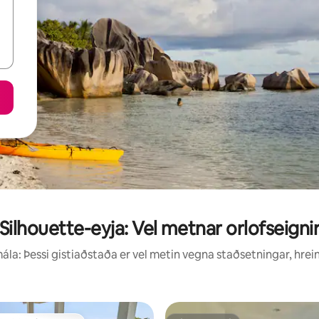
Silhouette-eyja: Vel metnar orlofseigni
la: Þessi gistiaðstaða er vel metin vegna staðsetningar, hrei