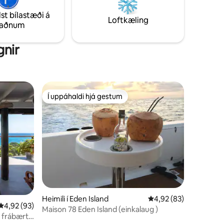
afslappaða, stílhreina og ógleymanlega.
d og
lst bílastæði á
Loftkæling
taðnum
gnir
Í uppáhaldi hjá gestum
Í uppáhaldi hjá gestum
Heimili í Eden Island
4,92 af 5 í meðaleink
4,92 (83)
4,92 af 5 í meðaleinkunn, 93 umsagnir
4,92 (93)
Maison 78 Eden Island (einkalaug )
, frábært