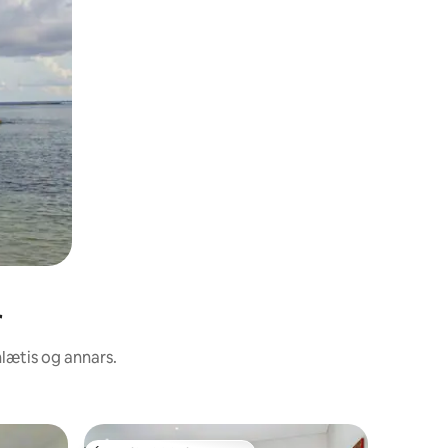
r
nlætis og annars.
Heimili í