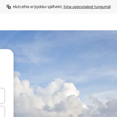
Hluti efnis er þýddur sjálfvirkt. 
Sýna upprunalegt tungumál
 niður örvalyklana eða skoða með því að snerta eða strjúka.