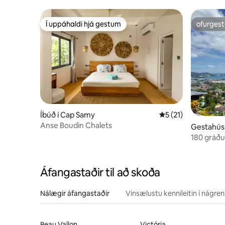
Í uppáhaldi hjá gestum
ofurgest
Í uppáhaldi hjá gestum
ofurgest
Íbúð í Cap Samy
5 af 5 í meðaleinku
5 (21)
Anse Boudin Chalets
Gestahús í
180 gráðu
Áfangastaðir til að skoða
Nálægir áfangastaðir
Vinsælustu kennileitin í nágre
Beau Vallon
Victória