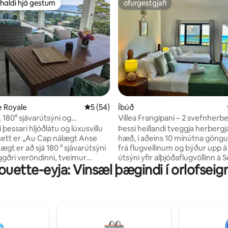
haldi hjá gestum
ofurgestgjafi
uppáhaldi hjá gestum
ofurgestgjafi
n, 298 umsagnir
se Royale
5 af 5 í meðaleinkunn, 54 umsagnir
5 (54)
Íbúð
, 180° sjávarútsýni og
Villea Frangipani – 2 svefnherbe
ur
á efstu hæð nálægt flugvelli
í þessari hljóðlátu og lúxusvillu
Þessi heillandi tveggja herbergj
ett er „Au Cap nálægt Anse
hæð, í aðeins 10 mínútna göngu
ægt er að sjá 180 ° sjávarútsýni
frá flugvellinum og býður upp
ggðri veröndinni, tveimur
útsýni yfir alþjóðaflugvöllinn á 
houette-eyja: Vinsæl þægindi í orlofsei
bergjum með baðherbergi og
Frá svölunum er einnig fallegt út
Praslin og La Digue-eyjar. Íbúðin er tilvalin
og fylgstu með stórkostlegu
hvort sem þú ert í stuttri dvöl, le
ue“ fljúga um . Njóttu góðs
seinkun á flugi eða nýtur þess að 
 í hverju herbergi, ókeypis
Þú ert í aðeins 15 mínútna
net, risastóra sjónvarpið og
akstursfjarlægð frá ströndinni 
tofunni, garðinum, heilsulindinni,
fallega Victoria-markaðnum þa