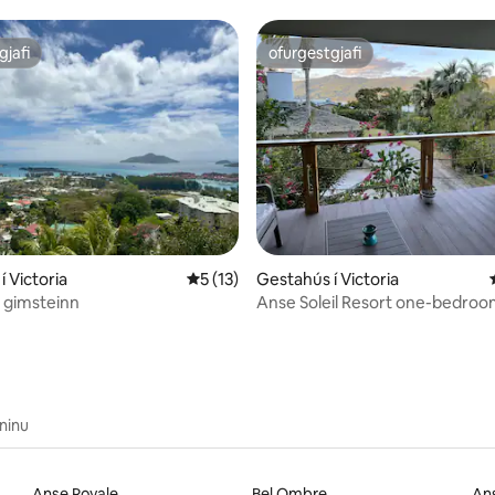
sjávarútsýni.
gjafi
ofurgestgjafi
gjafi
ofurgestgjafi
nn, 21 umsagnir
 Victoria
5 af 5 í meðaleinkunn, 13 umsagnir
5 (13)
Gestahús í Victoria
 gimsteinn
Anse Soleil Resort one-bedro
apartment
nninu
Anse Royale
Bel Ombre
Ans