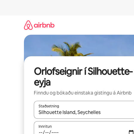
Stökkva
beint
að
efni
Orlofseignir í Silhouette-
eyja
Finndu og bókaðu einstaka gistingu á Airbnb
Staðsetning
Þegar niðurstöður liggja fyrir skaltu nota upp og
Innritun