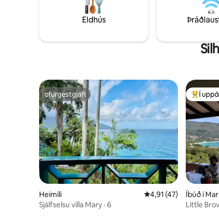
einkabíla
náttúrunni
skynjara 
Eldhús
Þráðlaus
Sil
ofurgestgjafi
Í uppá
ofurgestgjafi
Í mestu 
Heimili
4,91 af 5 í meðaleinku
4,91 (47)
Íbúð í Ma
Sjálfselsu villa Mary · 6
Little Br