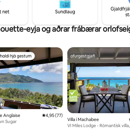
stæðinu og auknu öryggi með
getur skoðað ferskan fisk, kryd
Gjaldfrjá
og eftirlitsmyndavélum.
menningu á staðnum.
t net
Sundlaug
s
houette-eyja og aðrar frábærar orlofsei
haldi hjá gestum
ofurgestgjafi
uppáhaldi hjá gestum
ofurgestgjafi
nn, 47 umsagnir
re Anglaise
4,95 af 5 í meðaleinkunn, 77 umsagnir
4,95 (77)
Villa í Machabee
own Sugar
VI Miles Lodge - Rómantísk villa