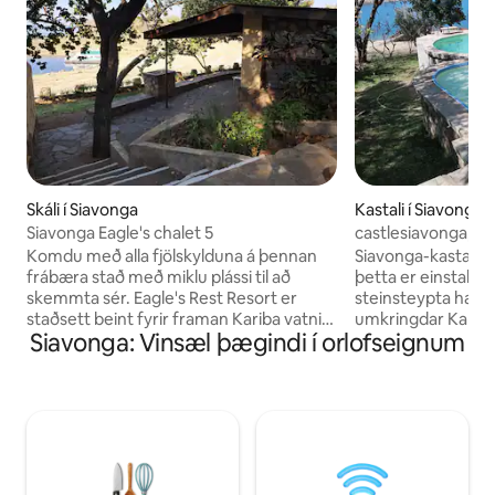
Skáli í Siavonga
Kastali í Siavonga
Siavonga Eagle's chalet 5
castlesiavonga, mi
pool, wi-fi
Komdu með alla fjölskylduna á þennan
Siavonga-kastali. 
frábæra stað með miklu plássi til að
þetta er einstakt tæ
skemmta sér. Eagle's Rest Resort er
steinsteypta hæðir
staðsett beint fyrir framan Kariba vatnið
umkringdar Kariba-
Siavonga: Vinsæl þægindi í orlofseignum
nokkrum km frá miðbæ Siavonga. við
nokkurra skrefa fj
erum með 8 stóra fjölskylduskála , 2 skála
sundlaug, fullbúið
þrefalda og 2 tvöfalda, allir skálar eru
setustofu, leikjahe
fyrir framan ströndina með útsýni yfir
svefnherbergi, 5 
vatnið. Allir eru með sjálfsafgreiðslu með
svölum á hverri h
verönd, setusvæði, bílastæði, eldavél,
þjónustuaðstoð er 
ísskáp, katli, loftkælingu og sjónvarpi.
Kastalinn er innré
Bar,veitingastaður,sundlaug, leikvöllur,
viðarhúsgögnum fr