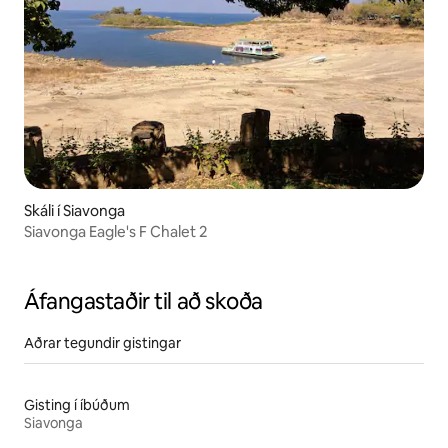
Skáli í Siavonga
Siavonga Eagle's F Chalet 2
Áfangastaðir til að skoða
Aðrar tegundir gistingar
Gisting í íbúðum
Siavonga