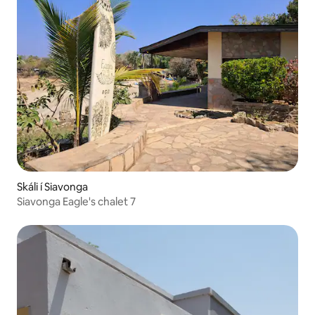
Skáli í Siavonga
Siavonga Eagle's chalet 7