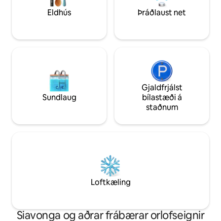
sanngjarn staður við ströndina og
viðhalda ósviknu a
Eldhús
Þráðlaust net
bókasafn á móttökusvæðinu.
*ekki vestrænt hó
innréttingum*.
Gjaldfrjálst
Sundlaug
bílastæði á
staðnum
Loftkæling
Siavonga og aðrar frábærar orlofseignir