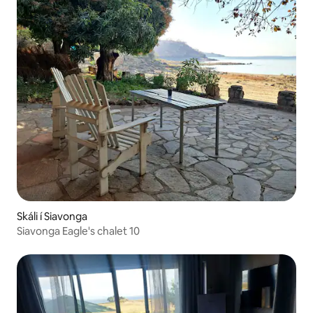
Skáli í Siavonga
Siavonga Eagle's chalet 10