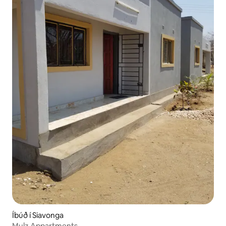
Íbúð í Siavonga
Mulz Appartments