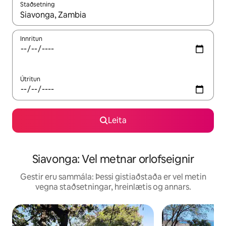
Staðsetning
Þegar niðurstöður liggja fyrir skaltu nota upp og niður örvalyk
Innritun
Útritun
Leita
Siavonga: Vel metnar orlofseignir
Gestir eru sammála: Þessi gistiaðstaða er vel metin
vegna staðsetningar, hreinlætis og annars.