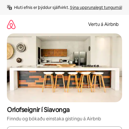
Stökkva
Hluti efnis er þýddur sjálfvirkt. 
Sýna upprunalegt tungumál
beint
að
efni
Vertu á Airbnb
Orlofseignir í Siavonga
Finndu og bókaðu einstaka gistingu á Airbnb