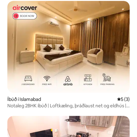
Íbúð í Islamabad
5 af 5 í 
5 (3)
Notaleg 2BHK íbúð | Loftkæling, þráðlaust net og eldhús |
Bahria Ph7