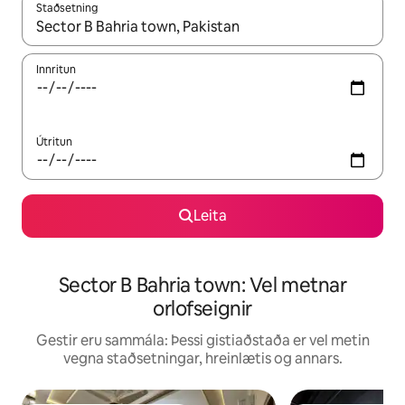
Staðsetning
Þegar niðurstöður liggja fyrir skaltu nota upp og niður örvalyk
Innritun
Útritun
Leita
Sector B Bahria town: Vel metnar
orlofseignir
Gestir eru sammála: Þessi gistiaðstaða er vel metin
vegna staðsetningar, hreinlætis og annars.