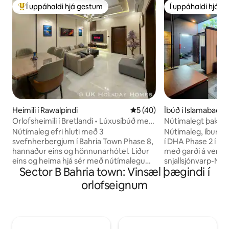
Í uppáhaldi hjá gestum
Í uppáhaldi hjá 
Í mestu uppáhaldi hjá gestum
Í uppáhaldi hjá 
Heimili í Rawalpindi
5 af 5 í meðaleinkunn, 40 u
5 (40)
Íbúð í Islamabad
Orlofsheimili í Bretlandi • Lúxusíbúð með
Nútímalegt þakíb
3 svefnherbergjum í Bahria
Phase 2 Isb
Nútímaleg efri hluti með 3
Nútímaleg, íburðar
svefnherbergjum í Bahria Town Phase 8,
í DHA Phase 2 í I
hannaður eins og hönnunarhótel. Líður
með garði á verönd,
eins og heima hjá sér með nútímalegum
snjallsjónvarp-Netfl
Sector B Bahria town: Vinsæl þægindi í
snertingum og 5 ⭐️ hótelþægindum. 🛌
þráðlaust net, full
Hvert svefnherbergi er með king-size
örbylgjuofn, ísskáp
orlofseignum
rúmi, nútímalegu sérbaðherbergi,
hnífapör), baðher
inverter loftkælingu, 55" snjallsjónvarpi
einkagarður á þak
með Netflix og öðrum streymisöppum.
mögnuðu útsýni. 
💠 Njóttu hárhraða þráðlausa nets,
nálægt almennin
ókeypis morgunverðar að beiðni,
verslunarmiðstöð