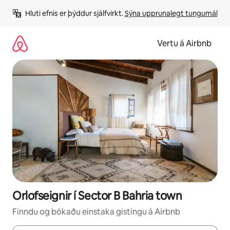
Stökkva
Hluti efnis er þýddur sjálfvirkt. 
Sýna upprunalegt tungumál
beint
að
efni
Vertu á Airbnb
Orlofseignir í Sector B Bahria town
Finndu og bókaðu einstaka gistingu á Airbnb