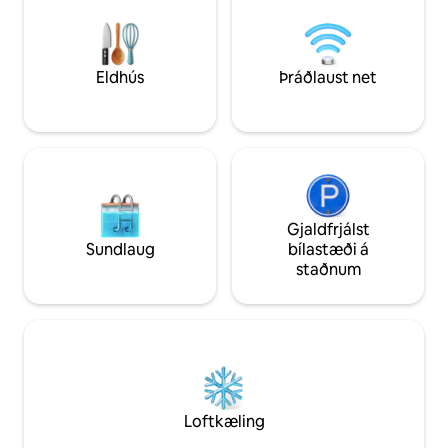
fullbúins eldhúss, þvottahúss á staðnum
kaffihúsum, aðein
og heits vatns allan sólarhringinn.
Central Park, 5 mín
Öruggt, lokað samfélag með
mínútur að Bahria
eftirlitsmyndavélum, rafgirðingum að
og 1 klst. frá flugv
Eldhús
Þráðlaust net
utan, aðstoðarmanni á staðnum allan
sólarhringinn og ókeypis bílastæði.
Gjaldfrjálst
Sundlaug
bílastæði á
staðnum
Loftkæling