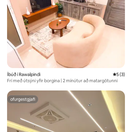
Íbúð í Rawalpindi
5 af 5 í 
5 (3)
Frí með útsýni yfir borgina | 2 mínútur að matargötunni
ofurgestgjafi
ofurgestgjafi