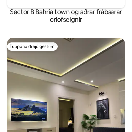
Sector B Bahria town og aðrar frábærar
orlofseignir
Í uppáhaldi hjá gestum
Í uppáhaldi hjá gestum