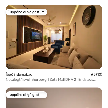
Í uppáhaldi hjá gestum
Í uppáhaldi hjá gestum
Íbúð í Islamabad
5 af 5 í m
5 (10)
Notalegt 1 svefnherbergi | Zeta Mall DHA 2 | Endalaus
sundlaug
Í uppáhaldi hjá gestum
Í uppáhaldi hjá gestum