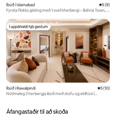
Íbúð í Islamabad
5 af 5 í 
5 (9)
Fyrsta flokks gisting með 1 svefnherbergi – Bahria Town, 4.
áfangi
Í uppáhaldi hjá gestum
Í uppáhaldi hjá gestum
Íbúð í Rawalpindi
5 af 5 í m
5 (10)
Nútímaleg 2 herbergja íbúð með stofu og eldhúsi |
Aðgangur að þaki | Gestastuðningur
Áfangastaðir til að skoða