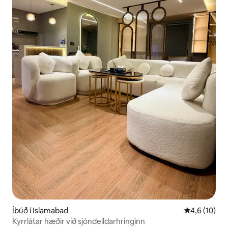
Íbúð í Islamabad
4,6 af 5 í m
4,6 (10)
Kyrrlátar hæðir við sjóndeildarhringinn