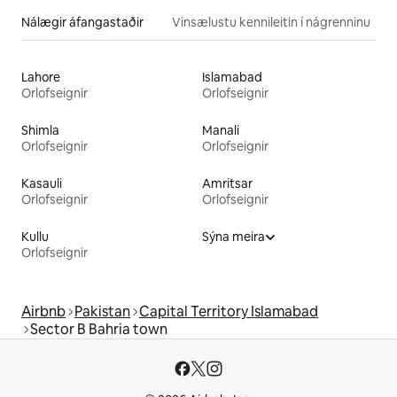
Nálægir áfangastaðir
Vinsælustu kennileitin í nágrenninu
Lahore
Islamabad
Orlofseignir
Orlofseignir
Shimla
Manali
Orlofseignir
Orlofseignir
Kasauli
Amritsar
Orlofseignir
Orlofseignir
Kullu
Sýna meira
Orlofseignir
Airbnb
Pakistan
Capital Territory Islamabad
Sector B Bahria town