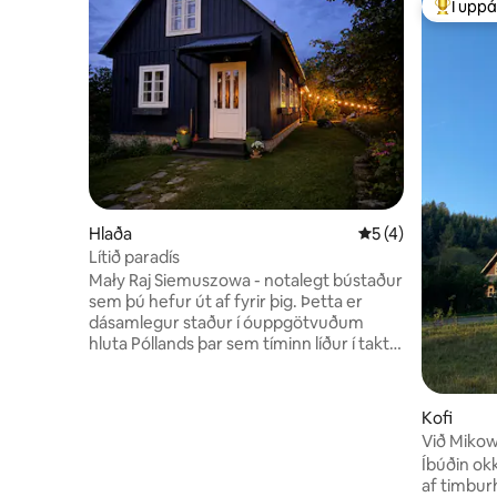
Í uppá
Í mestu 
Hlaða
5 af 5 í meðaleink
5 (4)
Lítið paradís
Mały Raj Siemuszowa - notalegt bústaður
sem þú hefur út af fyrir þig. Þetta er
dásamlegur staður í óuppgötvuðum
hluta Póllands þar sem tíminn líður í takt
við þarfir okkar. Frá bústaðnum er
ótrúlegt útsýni yfir fjöllin og frá
veröndinni getur þú séð aldinginn sem er
Kofi
eingöngu til þinnar notkunar. Í
Við Mikow
gistiaðstöðunni er næði, ró og friður,
Íbúðin okk
fuglasöngur, kaffi á veröndinni og
af timbur
blundur í hengirúmi. Eftir því sem