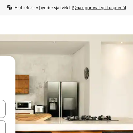
Hluti efnis er þýddur sjálfvirkt. 
Sýna upprunalegt tungumál
 niður örvalyklana eða skoða með því að snerta eða strjúka.