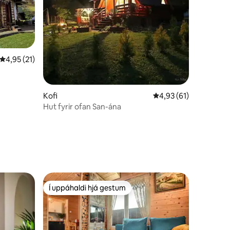
4,95 af 5 í meðaleinkunn, 21 umsagnir
4,95 (21)
Kofi
4,93 af 5 í meðaleink
4,93 (61)
Hut fyrir ofan San-ána
Í uppáhaldi hjá gestum
Í uppáhaldi hjá gestum