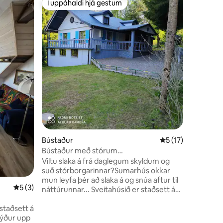
Í uppáhaldi hjá gestum
Í uppáh
Í uppáhaldi hjá gestum
Í uppáh
Bieszczad
Nútímaleg
EINKAHEI
fjalla. G
pottur og
svefnherb
eldhús, s
baðherbe
eldstæði,
handklæð
fylgja. B
andrúmslo
Viðbótarg
+150zł/st
Bústaður
5 af 5 í meðaleink
5 (17)
Bústaður með stórum
garði/grilli/hjólum/sólstólum
Viltu slaka á frá daglegum skyldum og
suð stórborgarinnar?Sumarhús okkar
mun leyfa þér að slaka á og snúa aftur til
5 af 5 í meðaleinkunn, 3 umsagnir
5 (3)
náttúrunnar... Sveitahúsið er staðsett á
afskekktum stað, við skóg, með bílastæði
staðsett á
og garði. Hér getur þú gleymt þér í
býður upp
áhugaverðri lestri, leitað að sveppum í