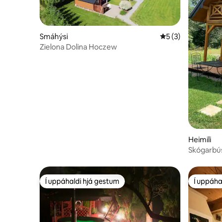
Smáhýsi
5 af 5 í meðaleink
5 (3)
Zielona Dolina Hoczew
Heimili
Skógarbú
Í uppáhaldi hjá gestum
Í uppáha
Í uppáhaldi hjá gestum
Í uppáha