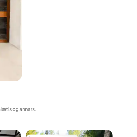
nlætis og annars.
Gestahú