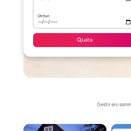
Útritun
Leita
Gestir eru sammá