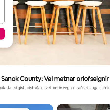
Sanok County: Vel metnar orlofseignir
la: Þessi gistiaðstaða er vel metin vegna staðsetningar, hrei