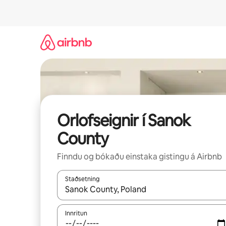
Stökkva
beint
að
efni
Orlofseignir í Sanok
County
Finndu og bókaðu einstaka gistingu á Airbnb
Staðsetning
Þegar niðurstöður liggja fyrir skaltu nota upp og
Innritun