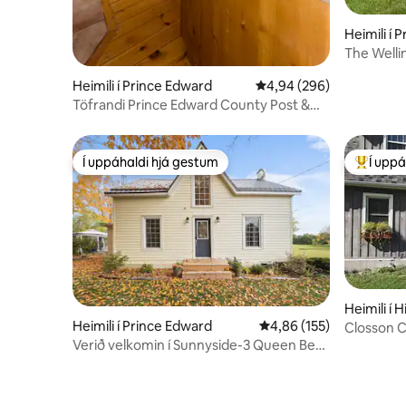
Heimili í 
The Welli
Heimili í Prince Edward
4,94 af 5 í meðaleinkun
4,94 (296)
Töfrandi Prince Edward County Post &
Beam Retreat
Í uppáhaldi hjá gestum
Í uppá
Í uppáhaldi hjá gestum
Í mestu 
Heimili í Hi
Heimili í Prince Edward
4,86 af 5 í meðaleinkun
4,86 (155)
Closson 
Park Pass
Verið velkomin í Sunnyside-3 Queen Beds
2 Bath-Sandbanks