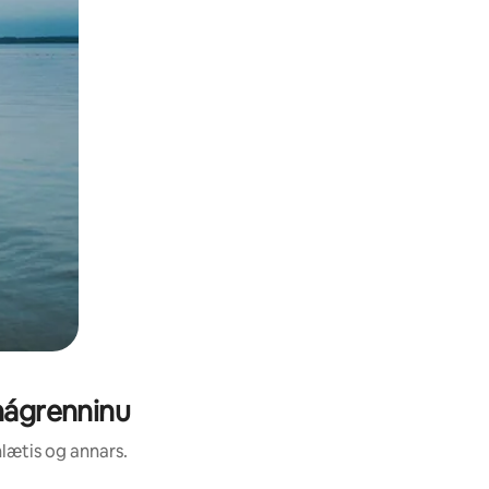
 nágrenninu
nlætis og annars.