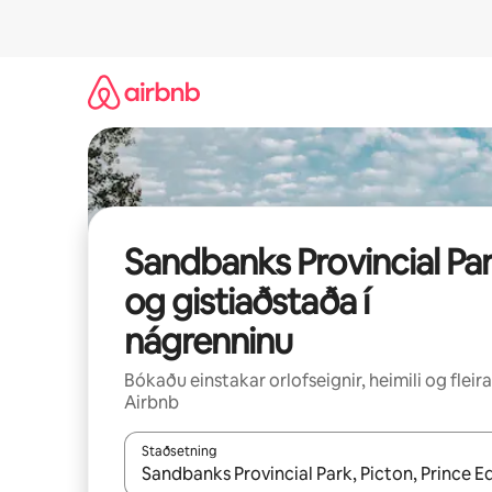
Stökkva
beint
að
efni
Sandbanks Provincial Pa
og gistiaðstaða í
nágrenninu
Bókaðu einstakar orlofseignir, heimili og fleira
Airbnb
Staðsetning
Þegar niðurstöður liggja fyrir skaltu nota upp og