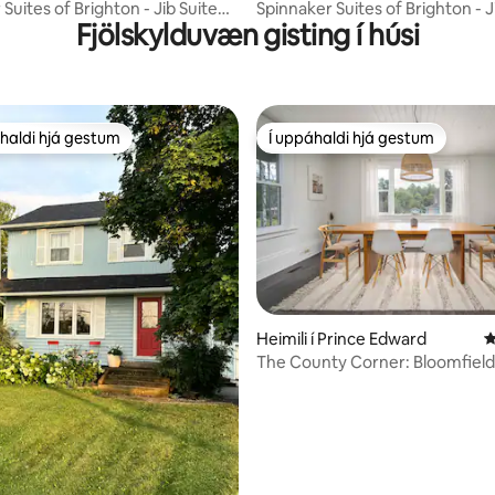
Suites of Brighton - Jib Suite
Spinnaker Suites of Brighton - J
Fjölskylduvæn gisting í húsi
No. 6
haldi hjá gestum
Í uppáhaldi hjá gestum
uppáhaldi hjá gestum
Í uppáhaldi hjá gestum
Heimili í Prince Edward
4
The County Corner: Bloomfield, hjarta
PEC