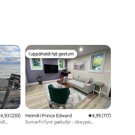
Í uppáhaldi hjá gestum
Í uppáhaldi hjá gestum
,93 af 5 í meðaleinkunn, 233 umsagnir
4,93 (233)
Heimili í Prince Edward
4,95 af 5 í meðaleinku
4,95 (117)
við
Sumarfrí fyrir gæludýr - ókeypis
Sandbanks Pass!