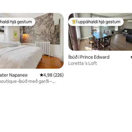
haldi hjá gestum
Í uppáhaldi hjá gestum
uppáhaldi hjá gestum
Í mestu uppáhaldi hjá gestum
Íbúð í Prince Edward
Loretta 's Loft
eater Napanee
4,98 af 5 í meðaleinkunn, 226 umsagnir
4,98 (226)
outique-íbúð með garði –
n, 244 umsagnir
PEC