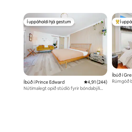
Í uppáhaldi hjá gestum
Í uppá
Í uppáhaldi hjá gestum
Í mestu 
Íbúð í Gr
Rúmgóð b
Íbúð í Prince Edward
4,91 af 5 í meðaleinkun
4,91 (244)
Kannaðu 
Nútímalegt opið stúdíó fyrir bóndabýli
með bílastæði