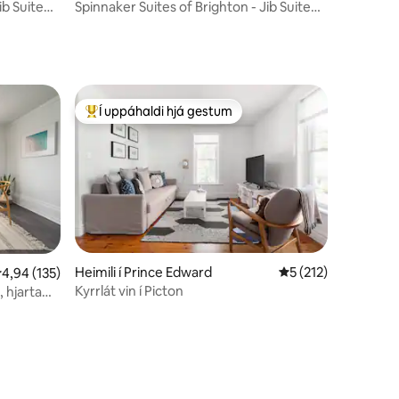
ib Suite
Spinnaker Suites of Brighton - Jib Suite
No. 3
Í uppáhaldi hjá gestum
Í mestu uppáhaldi hjá gestum
Heimili í Prince Edward
5 af 5 í meðaleinku
5 (212)
,94 af 5 í meðaleinkunn, 135 umsagnir
4,94 (135)
Kyrrlát vin í Picton