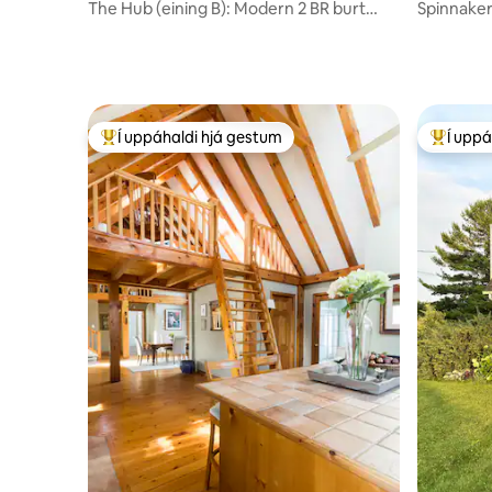
The Hub (eining B): Modern 2 BR burt
Spinnaker 
Main St Picton
No. 2
Í uppáhaldi hjá gestum
Í uppá
Í mestu uppáhaldi hjá gestum
Í mestu 