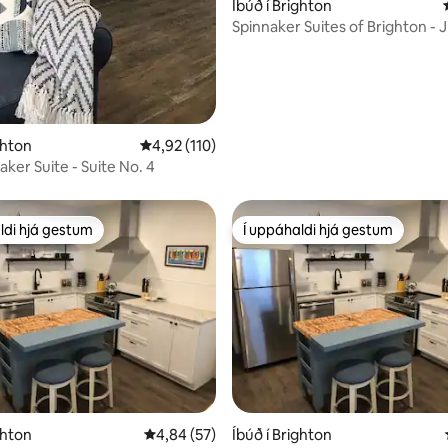
Íbúð í Brighton
Spinnaker Suites of Brighton - J
No. 5
nn, 64 umsagnir
ghton
4,92 af 5 í meðaleinkunn, 110 umsagnir
4,92 (110)
ker Suite - Suite No. 4
ldi hjá gestum
Í uppáhaldi hjá gestum
ldi hjá gestum
Í uppáhaldi hjá gestum
nn, 67 umsagnir
ghton
4,84 af 5 í meðaleinkunn, 57 umsagnir
4,84 (57)
Íbúð í Brighton