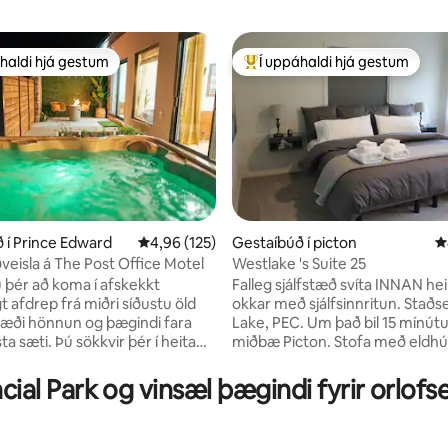
haldi hjá gestum
Í uppáhaldi hjá gestum
uppáhaldi hjá gestum
Í mestu uppáhaldi hjá gestum
n, 110 umsagnir
 í Prince Edward
4,96 af 5 í meðaleinkunn, 125 umsagnir
4,96 (125)
Gestaíbúð í picton
4
veisla á The Post Office Motel
Westlake 's Suite 25
þér að koma í afskekkt
Falleg sjálfstæð svíta INNAN hei
 afdrep frá miðri síðustu öld
okkar með sjálfsinnritun. Staðsett í West
æði hönnun og þægindi fara
Lake, PEC. Um það bil 15 mínútu
sta sæti. Þú sökkvir þér í heita
miðbæ Picton. Stofa með eldhúskróki
l einkanota og himininn fyrir
sem liggur inn í aðskilið, rúmgot
örnuteppi. Í kvöld setur
svefnherbergi með en-suite
ial Park og vinsæl þægindi fyrir orlofse
tin upp sýningu fyrir þig. Síðar
baðherbergi. Stóru gluggarnir v
tur loftið þegar þú safnast saman
náttúrulega birtu í öllu húsinu. 
 eldgryfjuna og steikir gooey
og veltu hugsunum fyrir þér á 