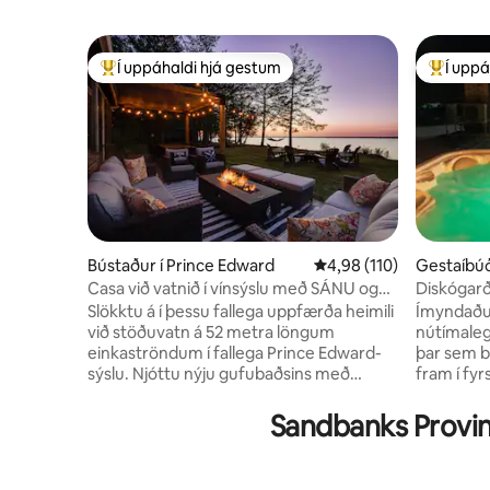
Í uppáhaldi hjá gestum
Í uppá
Í mestu uppáhaldi hjá gestum
Í mestu 
Bústaður í Prince Edward
4,98 af 5 í meðaleinkun
4,98 (110)
Gestaíbúð
Casa við vatnið í vínsýslu með SÁNU og
Diskógarð
HEITUM POTTI
Slökktu á í þessu fallega uppfærða heimili
Ímyndaðu 
við stöðuvatn á 52 metra löngum
nútímalegt
einkaströndum í fallega Prince Edward-
þar sem b
sýslu. Njóttu nýju gufubaðsins með
fram í fyr
víðáttumýnstri, heita pottins og
pottinn ti
útisturtunnar. Þetta afslappandi frí er
ofan í stj
Sandbanks Provinc
staðsett við Quinte-flóa, aðeins 2 klst.
Vetrarbrau
austur af Toronto. A 30 min drive to
fyllir hlá
Sandbanks, 20 min to Picton/Wellington.
í kringum