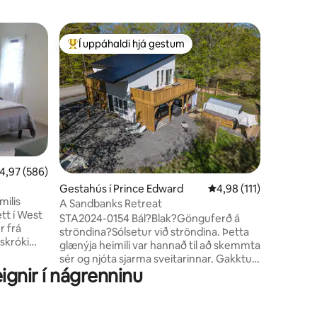
Bústaður
Í uppáhaldi hjá gestum
Í upp
Í mestu uppáhaldi hjá gestum
Í mestu
Peaceful 
Oasis.
Athugaðu 
ágúst) er 
föstudags. Komdu og slaka
einkasvæ
þig á þre
fullkomið 
fyrir huga
NÝTT! G
,97 af 5 í meðaleinkunn, 586 umsagnir
4,97 (586)
með yfirg
Gestahús í Prince Edward
4,98 af 5 í meðaleinku
4,98 (111)
árstíðabu
milis
eldgryfj
A Sandbanks Retreat
garðskála
STA2024-0154 Bál?Blak?Gönguferð á
r frá
afslöppu
ströndina?Sólsetur við ströndina. Þetta
glænýja heimili var hannað til að skemmta
t
sér og njóta sjarma sveitarinnar. Gakktu
ignir í nágrenninu
að ströndinni á 20 mínútum, keyrðu á 3
eita mikla
mínútum eða 10 mínútum að miðbæ
Slakaðu á
Picton, Bloomfield, Wellington. Gerðu
veröndinni
Sandbanks Retreat að frábærri minningu.