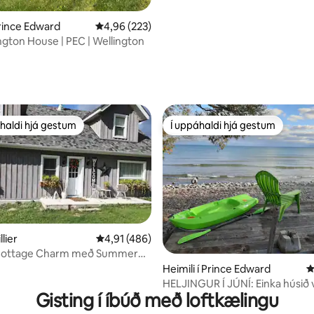
Prince Edward
4,96 af 5 í meðaleinkunn, 223 umsagnir
4,96 (223)
ngton House | PEC | Wellington
n, 296 umsagnir
haldi hjá gestum
Í uppáhaldi hjá gestum
uppáhaldi hjá gestum
Í uppáhaldi hjá gestum
llier
4,91 af 5 í meðaleinkunn, 486 umsagnir
4,91 (486)
n, 155 umsagnir
Cottage Charm með Summer
Heimili í Prince Edward
4
HELJINGUR Í JÚNÍ: Einka húsið 
Gisting í íbúð með loftkælingu
stöðuvatnið með strönd