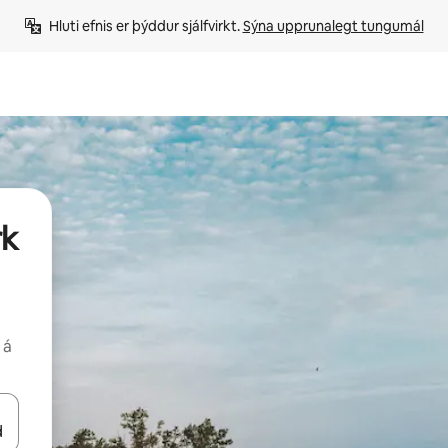
Hluti efnis er þýddur sjálfvirkt. 
Sýna upprunalegt tungumál
rk
 á
 niður örvalyklana eða skoða með því að snerta eða strjúka.