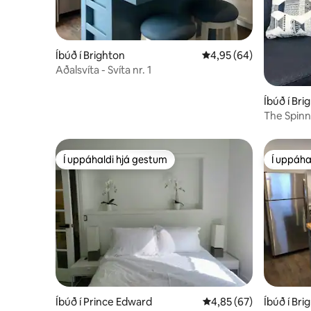
Íbúð í Brighton
4,95 af 5 í meðaleinku
4,95 (64)
Aðalsvíta - Svíta nr. 1
Íbúð í Bri
The Spinna
Í uppáhaldi hjá gestum
Í uppáha
Í uppáhaldi hjá gestum
Í uppáha
Íbúð í Prince Edward
4,85 af 5 í meðaleinku
4,85 (67)
Íbúð í Bri