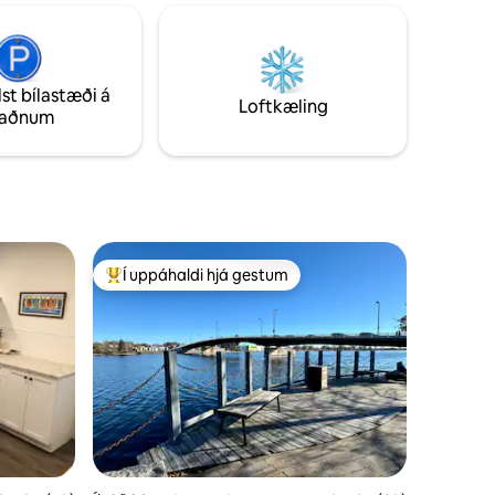
Þægilegur aðgangur að vínbúðum,
andbanks-
fornminjasöfnum eða veitingastöðum og
verslunum sem PEC hefur í vændum
r tvo
fyrir ferðina þína. Farðu í útisturtu eftir
lst bílastæði á
ströndina eða slakaðu á á veröndinni og
Loftkæling
taðnum
grillaðu.
Í uppáhaldi hjá gestum
Í mestu uppáhaldi hjá gestum