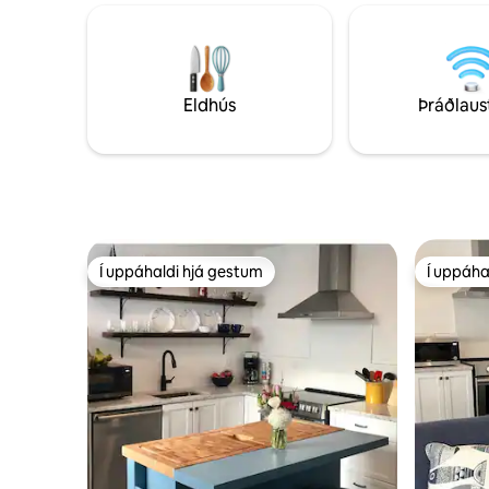
Nærri mörgum víngerðum og
sörurmeð 
bruggstöðvum. Stórt garðrými gerir
nokkurra 
þetta að tilvöldu heimili fyrir hópa, pör og
leynilegu
fjölskyldur sem leita að fallegu útsýni og
víngerðum
einkaaðstöðu fyrir heilsulind. ST-2023-
Sandbanks
Eldhús
Þráðlaus
0002
Í uppáhaldi hjá gestum
Í uppáha
Í uppáhaldi hjá gestum
Í uppáha