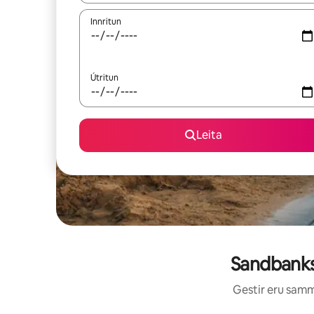
Innritun
Útritun
Leita
Sandbanks 
Gestir eru sammá