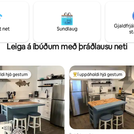
fjölskyldu og vinum. Staðsett í
að framan. Bílastæði innifalin. Um það bil
mínútna fjarlægð frá
1,3 km að Dunes-ströndinni í S
m leynikrám og vínstofum,
þjóðgarðinum. Bílastæðakort fyrir
, Mustang Drive-In og
Sandbanks er innifalið Pláss fyri
 Provincial Park!
fullorðna
Gjaldfrjá
t net
Sundlaug
s
Leiga á íbúðum með þráðlausu neti
ldi hjá gestum
Í uppáhaldi hjá gestum
ldi hjá gestum
Í mestu uppáhaldi hjá gestum