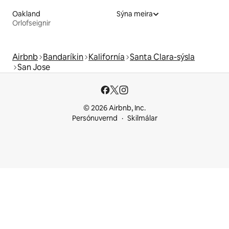
Oakland
Sýna meira
Orlofseignir
Airbnb
Bandaríkin
Kalifornía
Santa Clara-sýsla
San Jose
© 2026 Airbnb, Inc.
Persónuvernd
Skilmálar