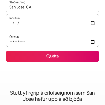
Staðsetning
Þegar niðurstöður liggja fyrir skaltu nota upp og niður örvalyk
Innritun
Útritun
Leita
Stutt yfirgrip á orlofseignum sem San
Jose hefur upp á að bjóða