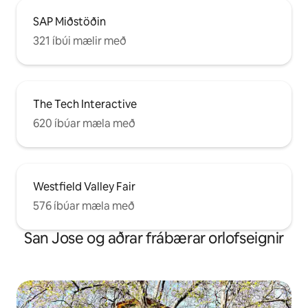
SAP Miðstöðin
321 íbúi mælir með
The Tech Interactive
620 íbúar mæla með
Westfield Valley Fair
576 íbúar mæla með
San Jose og aðrar frábærar orlofseignir