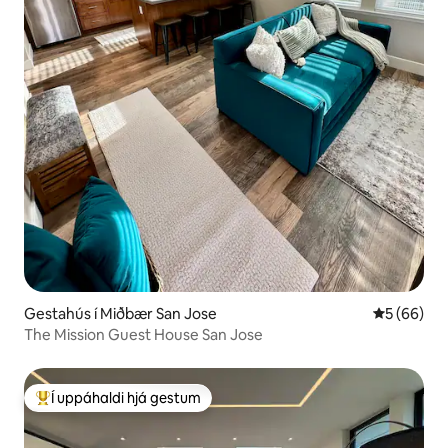
Gestahús í Miðbær San Jose
5 af 5 í m
5 (66)
The Mission Guest House San Jose
Í uppáhaldi hjá gestum
Í mestu uppáhaldi hjá gestum