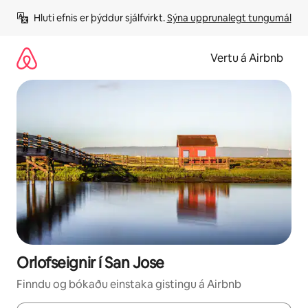
Stökkva
Hluti efnis er þýddur sjálfvirkt. 
Sýna upprunalegt tungumál
beint
að
efni
Vertu á Airbnb
Orlofseignir í San Jose
Finndu og bókaðu einstaka gistingu á Airbnb