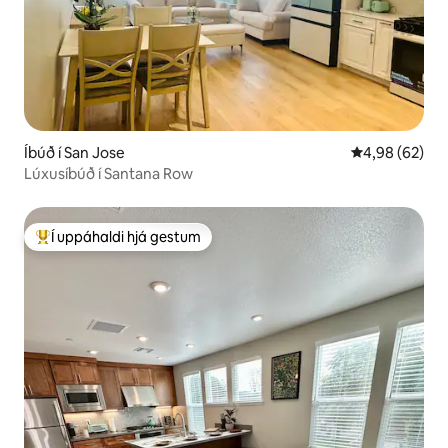
Íbúð í San Jose
4,98 af 5 í m
4,98 (62)
Lúxusíbúð í Santana Row
Í uppáhaldi hjá gestum
Í mestu uppáhaldi hjá gestum