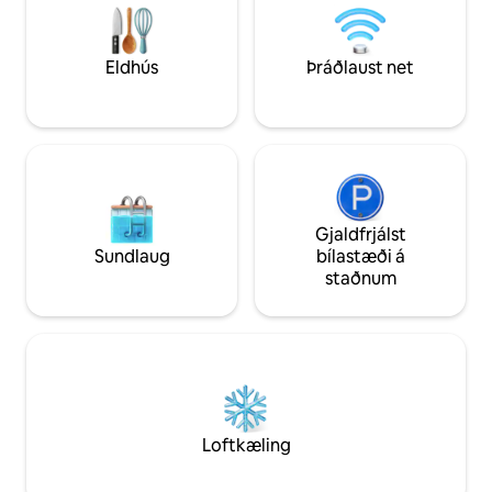
svæðið í South Bay innan San Jose og
bókasafn fyrir létt
Silicon Valley. Miðbærinn er í tveggja
og sjónvarp Aðgeng
húsaraða fjarlægð en hér eru vinsælir
Aðgangur án lykils 
veitingastaðir, bankar, forngripaverslanir,
Eldhús
Þráðlaust net
neðanjarðargarði.
snyrtistofur og kaffihús í nágrenninu.
bílskúr eða anddyr
Nóg af öruggum og vel upplýstum
bílastæðum við götuna.
Borgarstrætóstoppistöð er mjög nálægt,
með hraðbrautum, léttlest og Cal lest í
mílu fjarlægð. Willow Glen er
skemmtilegt hverfi í San Jose með
heillandi gömul heimili og lífleg fyrirtæki í
Gjaldfrjálst
miðbænum. Margir vinsælir
Sundlaug
bílastæði á
veitingastaðir, bankar, antíkverslanir,
staðnum
snyrtistofur og kaffihús, svo fátt eitt sé
nefnt...allt í stuttri akstursfjarlægð eða
göngufæri!
Loftkæling