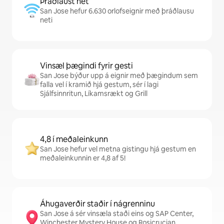
Þráðlaust net
San Jose hefur 6.630 orlofseignir með þráðlausu
neti
Vinsæl þægindi fyrir gesti
San Jose býður upp á eignir með þægindum sem
falla vel í kramið hjá gestum, sér í lagi
Sjálfsinnritun, Líkamsrækt og Grill
4,8 í meðaleinkunn
San Jose hefur vel metna gistingu hjá gestum en
meðaleinkunnin er 4,8 af 5!
Áhugaverðir staðir í nágrenninu
San Jose á sér vinsæla staði eins og SAP Center,
Winchester Mystery House og Rosicrucian