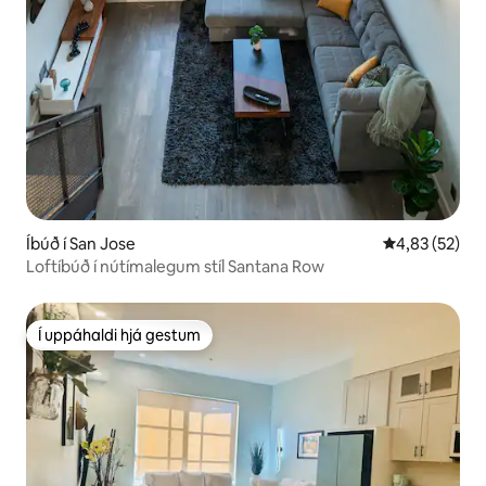
Íbúð í San Jose
4,83 af 5 í m
4,83 (52)
Loftíbúð í nútímalegum stíl Santana Row
Í uppáhaldi hjá gestum
Í uppáhaldi hjá gestum