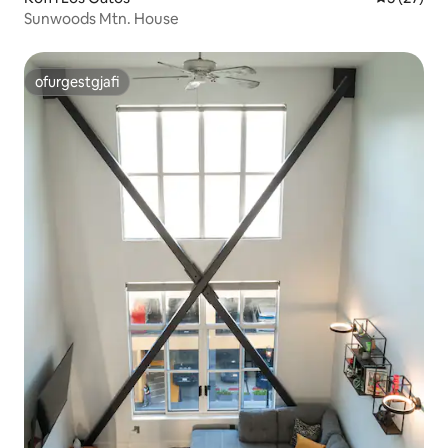
Sunwoods Mtn. House
ofurgestgjafi
ofurgestgjafi