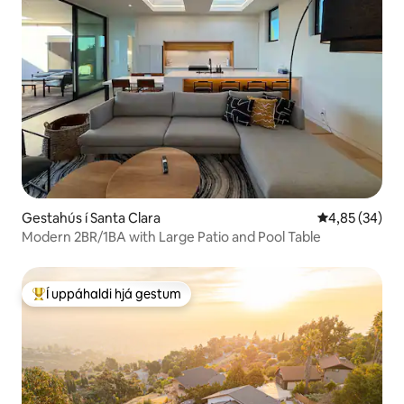
Gestahús í Santa Clara
4,85 af 5 í m
4,85 (34)
Modern 2BR/1BA with Large Patio and Pool Table
Í uppáhaldi hjá gestum
Í mestu uppáhaldi hjá gestum