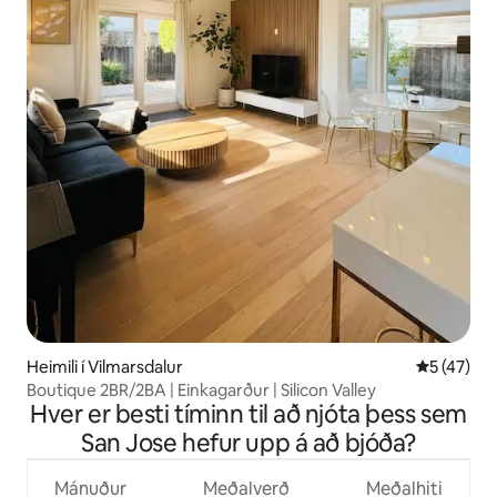
Heimili í Vilmarsdalur
5 af 5 í m
5 (47)
Boutique 2BR/2BA | Einkagarður | Silicon Valley
Hver er besti tíminn til að njóta þess sem
San Jose hefur upp á að bjóða?
Mánuður
Meðalverð
Meðalhiti