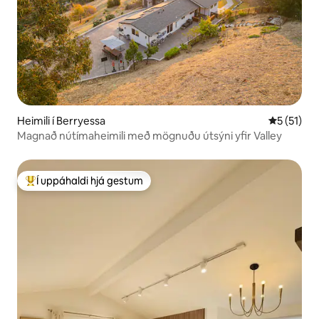
Heimili í Berryessa
5 af 5 í m
5 (51)
Magnað nútímaheimili með mögnuðu útsýni yfir Valley
Í uppáhaldi hjá gestum
Í mestu uppáhaldi hjá gestum