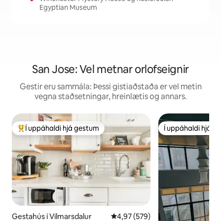
Egyptian Museum
San Jose: Vel metnar orlofseignir
Gestir eru sammála: Þessi gistiaðstaða er vel metin
vegna staðsetningar, hreinlætis og annars.
Í uppáhaldi hjá gestum
Í uppáhaldi hjá 
Í mestu uppáhaldi hjá gestum
Í uppáhaldi hjá 
Gestahús í Vilmarsdalur
4,97 af 5 í meðaleinkunn, 579 u
4,97 (579)