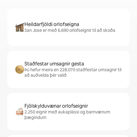
Heildarfjöldi orlofseigna
San Jose er með 6.690 orlofseignir til að skoða
Staðfestar umsagnir gesta
Þú hefur meira en 228.070 staðfestar umsagnir til
að auðvelda þér valið
Fjölskylduvænar orlofseignir
2.250 eignir með aukaplássi og barnvænum
þægindum