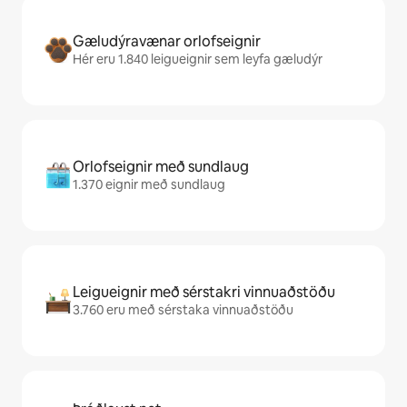
Gæludýravænar orlofseignir
Hér eru 1.840 leigueignir sem leyfa gæludýr
Orlofseignir með sundlaug
1.370 eignir með sundlaug
Leigueignir með sérstakri vinnuaðstöðu
3.760 eru með sérstaka vinnuaðstöðu