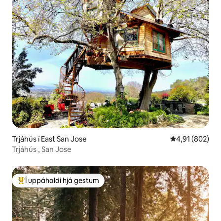
Trjáhús í East San Jose
4,91 af 5 í me
4,91 (802)
Trjáhús , San Jose
Í uppáhaldi hjá gestum
Í mestu uppáhaldi hjá gestum