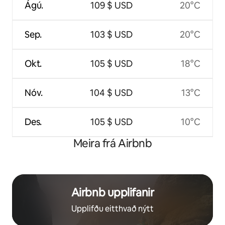
Ágú.
109 $ USD
20°C
Sep.
103 $ USD
20°C
Okt.
105 $ USD
18°C
Nóv.
104 $ USD
13°C
Des.
105 $ USD
10°C
Meira frá Airbnb
Airbnb upplifanir
Upplifðu eitthvað nýtt