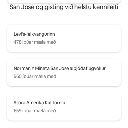
San Jose og gisting við helstu kennileiti
Levi's-leikvangurinn
478 íbúar mæla með
Norman Y Mineta San Jose alþjóðaflugvöllur
560 íbúar mæla með
Stóra Ameríka Kaliforníu
659 íbúar mæla með