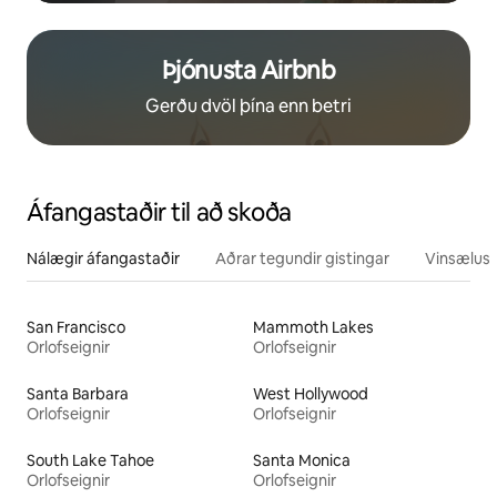
Þjónusta Airbnb
Gerðu dvöl þína enn betri
Áfangastaðir til að skoða
Nálægir áfangastaðir
Aðrar tegundir gistingar
Vinsælustu
San Francisco
Mammoth Lakes
Orlofseignir
Orlofseignir
Santa Barbara
West Hollywood
Orlofseignir
Orlofseignir
South Lake Tahoe
Santa Monica
Orlofseignir
Orlofseignir