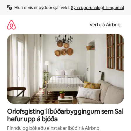
Stökkva
Hluti efnis er þýddur sjálfvirkt. 
Sýna upprunalegt tungumál
beint
að
efni
Vertu á Airbnb
Orlofsgisting í íbúðarbyggingum sem Sal
hefur upp á bjóða
Finndu og bókaðu einstakar íbúðir á Airbnb