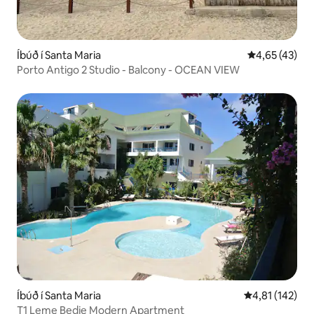
Íbúð í Santa Maria
4,65 af 5 í m
4,65 (43)
Porto Antigo 2 Studio - Balcony - OCEAN VIEW
Íbúð í Santa Maria
4,81 af 5 í me
4,81 (142)
T1 Leme Bedje Modern Apartment