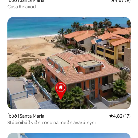
Íbúð í Santa Maria
4,67 af 5 í 
4,67 (9)
Casa Relaxod
Íbúð í Santa Maria
4,82 af 5 í m
4,82 (17)
Stúdíóíbúð við ströndina með sjávarútsýni