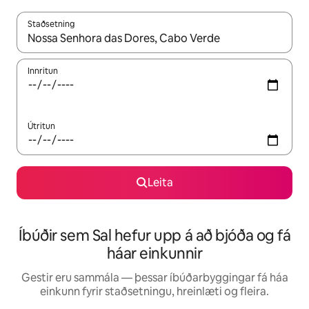
Staðsetning
Þegar niðurstöður liggja fyrir skaltu nota upp og niður örvalyk
Innritun
Útritun
Leita
Íbúðir sem Sal hefur upp á að bjóða og fá
háar einkunnir
Gestir eru sammála — þessar íbúðarbyggingar fá háa
einkunn fyrir staðsetningu, hreinlæti og fleira.