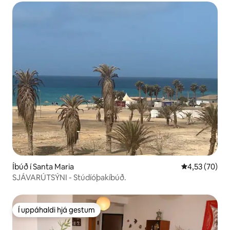
Íbúð í Santa Maria
4,53 af 5 í m
4,53 (70)
SJÁVARÚTSÝNI - Stúdíóþakíbúð.
Í uppáhaldi hjá gestum
Í uppáhaldi hjá gestum