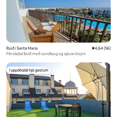
Íbúð í Santa Maria
4,64 af 5 í m
4,64 (56)
PérolaSal íbúð með sundlaug og sjávarútsýni
Í uppáhaldi hjá gestum
Í uppáhaldi hjá gestum