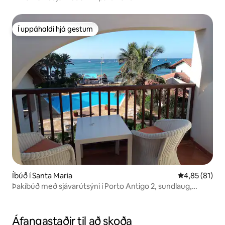
Í uppáhaldi hjá gestum
Í uppáhaldi hjá gestum
Íbúð í Santa Maria
4,85 af 5 í m
4,85 (81)
Þakíbúð með sjávarútsýni í Porto Antigo 2, sundlaug,
þráðlaust net
Áfangastaðir til að skoða