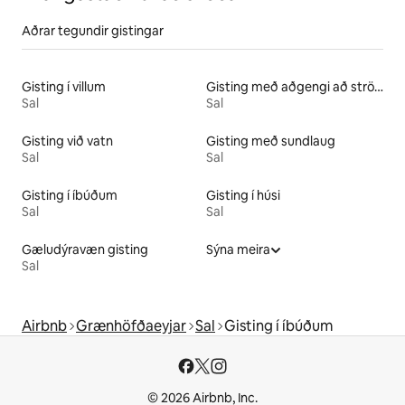
Aðrar tegundir gistingar
Gisting í villum
Gisting með aðgengi að strönd
Sal
Sal
Gisting við vatn
Gisting með sundlaug
Sal
Sal
Gisting í íbúðum
Gisting í húsi
Sal
Sal
Gæludýravæn gisting
Sýna meira
Sal
Airbnb
Grænhöfðaeyjar
Sal
Gisting í íbúðum
© 2026 Airbnb, Inc.