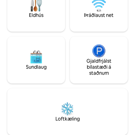
endurgjalds, snjallsjónvarp, aircon,
ferðir og ferðir Toyota Pickup Hire.
fullbúið eldhús og baðherbergi.
Ungbarnarúm í bo
Eldhús
Þráðlaust net
Gjaldfrjálst
Sundlaug
bílastæði á
staðnum
Loftkæling