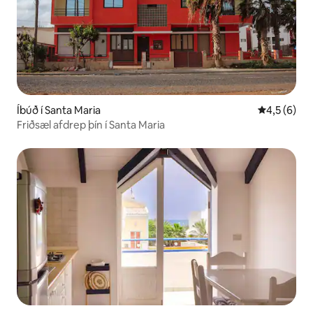
Íbúð í Santa Maria
4,5 af 5 í 
4,5 (6)
Friðsæl afdrep þín í Santa Maria