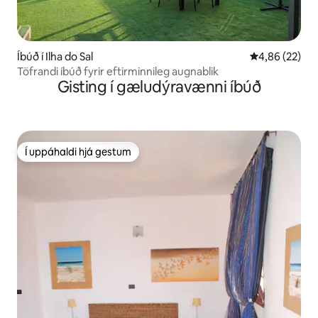
Íbúð í Ilha do Sal
4,86 af 5 í m
4,86 (22)
Töfrandi íbúð fyrir eftirminnileg augnablik
Gisting í gæludýravænni íbúð
Í uppáhaldi hjá gestum
Í uppáhaldi hjá gestum