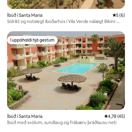
Íbúð í Santa Maria
5 af 5 í 
5 (6)
Sólríkt og notalegt íbúðarhús í Vila Verde nálægt Bikini-
strönd!
Í uppáhaldi hjá gestum
Í uppáhaldi hjá gestum
Íbúð í Santa Maria
4,78 af 5 í m
4,78 (45)
Íbúð með svölum, sundlaug og frábæru þráðlausu neti