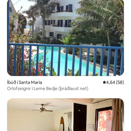
Íbúð í Santa Maria
4,64 af 5 í m
4,64 (58)
Orlofseignir í Leme Bedje (þráðlaust net)