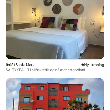
Íbúð í Santa Maria
Ný gistiaðstaða
Ný skráning
SALTY SEA – T1 Miðsvæðis og nálægt ströndinni