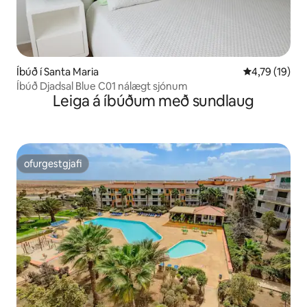
Íbúð í Santa Maria
4,79 af 5 í m
4,79 (19)
Íbúð Djadsal Blue C01 nálægt sjónum
Leiga á íbúðum með sundlaug
ofurgestgjafi
ofurgestgjafi