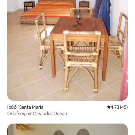
Íbúð í Santa Maria
4,73 af 5 í m
4,73 (45)
Orlofseignir Oleandro Ocean