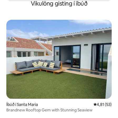
Vikulöng gisting í íbúð
Íbúð í Santa Maria
4,81 af 5 í m
4,81 (53)
Brandnew Rooftop Gem with Stunning Seaview