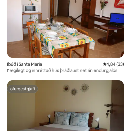
Íbúð í Santa Maria
4,84 af 5 í m
4,84 (33)
Þægilegt og innréttað hús þráðlaust net án endurgjalds
ofurgestgjafi
ofurgestgjafi