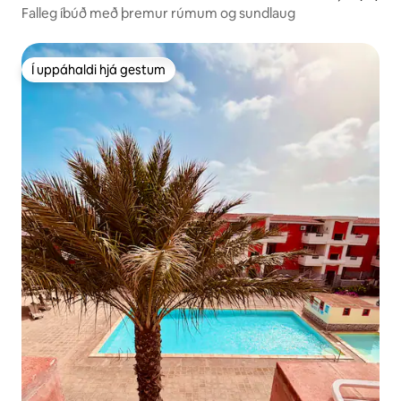
Falleg íbúð með þremur rúmum og sundlaug
Í uppáhaldi hjá gestum
Í uppáhaldi hjá gestum