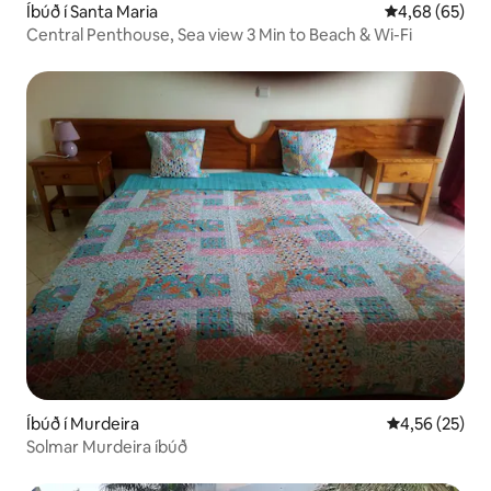
Íbúð í Santa Maria
4,68 af 5 í m
4,68 (65)
Central Penthouse, Sea view 3 Min to Beach & Wi-Fi
Íbúð í Murdeira
4,56 af 5 í m
4,56 (25)
Solmar Murdeira íbúð