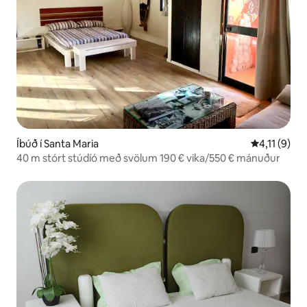
Íbúð í Santa Maria
4,11 af 5 í 
4,11 (9)
40 m stórt stúdíó með svölum 190 € vika/550 € mánuður