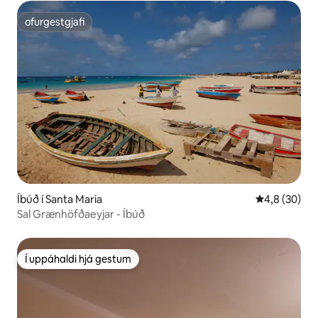
ofurgestgjafi
ofurgestgjafi
Íbúð í Santa Maria
4,8 af 5 í m
4,8 (30)
Sal Grænhöfðaeyjar - Íbúð
Í uppáhaldi hjá gestum
Í uppáhaldi hjá gestum