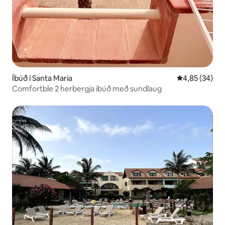
Íbúð í Santa Maria
4,85 af 5 í m
4,85 (34)
Comfortble 2 herbergja íbúð með sundlaug