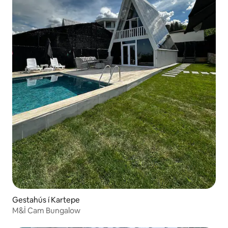
Gestahús í Kartepe
M&İ Cam Bungalow