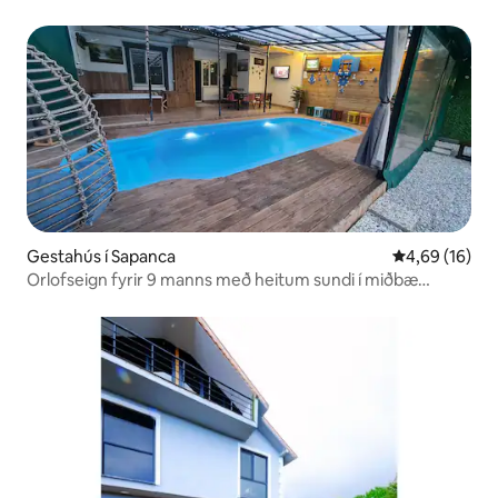
Gestahús í Sapanca
4,69 af 5 í m
4,69 (16)
Orlofseign fyrir 9 manns með heitum sundi í miðbæ
Sapanca