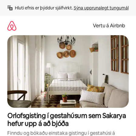
Stökkva
Hluti efnis er þýddur sjálfvirkt. 
Sýna upprunalegt tungumál
beint
að
efni
Vertu á Airbnb
Orlofsgisting í gestahúsum sem Sakarya
hefur upp á að bjóða
Finndu og bókaðu einstaka gistingu í gestahúsi á