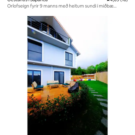
Orlofseign fyrir 9 manns með heitum sundi í miðbæ
Sapanca