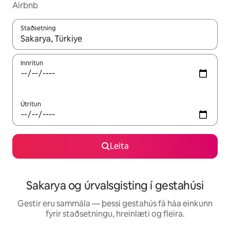
Airbnb
Staðsetning
Þegar niðurstöður liggja fyrir skaltu nota upp og niður örvalyk
Innritun
Útritun
Leita
Sakarya og úrvalsgisting í gestahúsi
Gestir eru sammála — þessi gestahús fá háa einkunn
fyrir staðsetningu, hreinlæti og fleira.