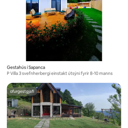
Gestahús í Sapanca
P Villa 3 svefnherbergi einstakt útsýni fyrir 8-10 manns
ofurgestgjafi
ofurgestgjafi