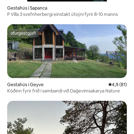
Gestahús í Sapanca
P Villa 3 svefnherbergi einstakt útsýni fyrir 8-10 manns
ofurgestgjafi
ofurgestgjafi
Gestahús í Geyve
4,9 af 5 í m
4,9 (81)
Kóðinn fyrir frið í sambandi við Dağevimsakarya Nature