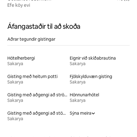
Efe köy evi
Áfangastaðir til að skoða
Aðrar tegundir gistingar
Hótelherbergi
Eignir við skíðabrautina
Sakarya
Sakarya
Gisting með heitum potti
Fjölskylduvæn gisting
Sakarya
Sakarya
Gisting með aðgengi að strönd
Hönnunarhótel
Sakarya
Sakarya
Gisting með aðgengi að stöðuvatni
Sýna meira
Sakarya