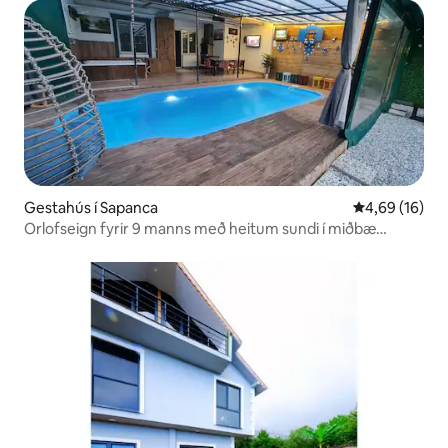
Gestahús í Sapanca
4,69 af 5 í m
4,69 (16)
Orlofseign fyrir 9 manns með heitum sundi í miðbæ
Sapanca