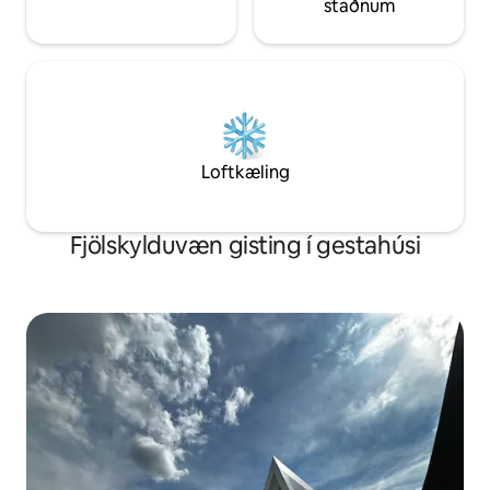
staðnum
Loftkæling
Fjölskylduvæn gisting í gestahúsi