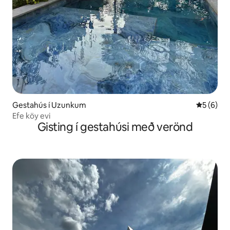
Gestahús í Uzunkum
5 af 5 í 
5 (6)
Efe köy evi
Gisting í gestahúsi með verönd