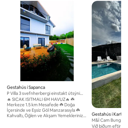
Gestahús í Sapanca
P Villa 3 svefnherbergi einstakt útsýni
fyrir 8-10 manns
🔥 SICAK ISITMALI 6M HAVUZ🔥 ☘️
Merkeze 1.5 km Mesafede ☘️ Doğa
İçersinde ve Eşsiz Göl Manzarasıyla ☘️
Gestahús í Kartep
Kahvaltı, Öğlen ve Akşam Yemekleriniz
M&İ Cam Bungalo
İçin Mutfakta Tüm Gerekli Araç Gereçler
Við bíðum eftir því
ve Mini Buzluklu Buzdolabı Mevcut. ☘️