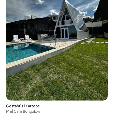
Gestahús í Kartepe
M&İ Cam Bungalow