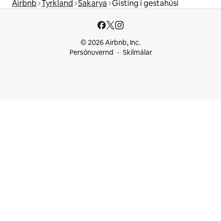
Airbnb
Tyrkland
Sakarya
Gisting í gestahúsi
© 2026 Airbnb, Inc.
Persónuvernd
Skilmálar