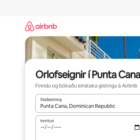
Stökkva
beint
að
efni
Orlofseignir í Punta Can
Finndu og bókaðu einstaka gistingu á Airbnb
Staðsetning
Þegar niðurstöður liggja fyrir skaltu nota upp og
Innritun