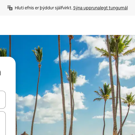
Hluti efnis er þýddur sjálfvirkt. 
Sýna upprunalegt tungumál
a
 niður örvalyklana eða skoða með því að snerta eða strjúka.