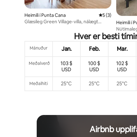
Heimili í Punta Cana
5 af 5 í meðaleink
5 (3)
Glæsileg Green Village-villa, nálægt
Heimili í 
strönd og golfi
Nútímaleg
Hver er besti tím
Punta Ca
Mánuður
Jan.
Feb.
Mar.
103 $
100 $
102 $
Meðalverð
USD
USD
USD
25°C
25°C
25°C
Meðalhiti
Airbnb upplif