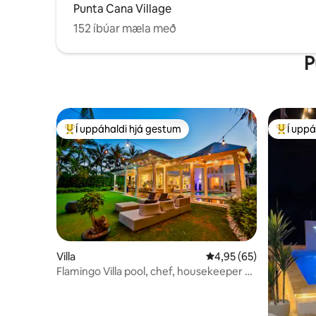
Punta Cana Village
152 íbúar mæla með
P
Í uppáhaldi hjá gestum
Í uppá
Í mestu uppáhaldi hjá gestum
Í mestu 
Villa
4,95 af 5 í meðaleinku
4,95 (65)
Flamingo Villa pool, chef, housekeeper +
transfer