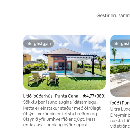
Gestir eru sammá
ofurgestgjafi
ofurgest
ofurgestgjafi
ofurgest
Lítið íbúðarhús í Punta Cana
4,77 af 5 í meðaleinkun
4,77 (389)
Sökktu þér í sundlaugina í dásamlegu
Íbúð í Pu
einbýli
Þetta er einstakur staður með ótrúlegt
Ultra Lux
útsýni. Veröndin er í efstu hæðum og
- Cap Ca
Dreymir þi
útsýnið yfir umhverfið er djúpt. Þessi
næsta fríi
endalausa sundlaug býður upp á
við strön