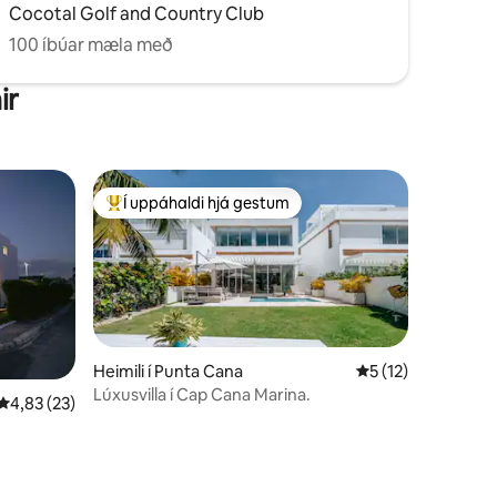
Cocotal Golf and Country Club
100 íbúar mæla með
ir
Í uppáhaldi hjá gestum
Í mestu uppáhaldi hjá gestum
Heimili í Punta Cana
5 af 5 í meðaleink
5 (12)
Lúxusvilla í Cap Cana Marina.
4,83 af 5 í meðaleinkunn, 23 umsagnir
4,83 (23)