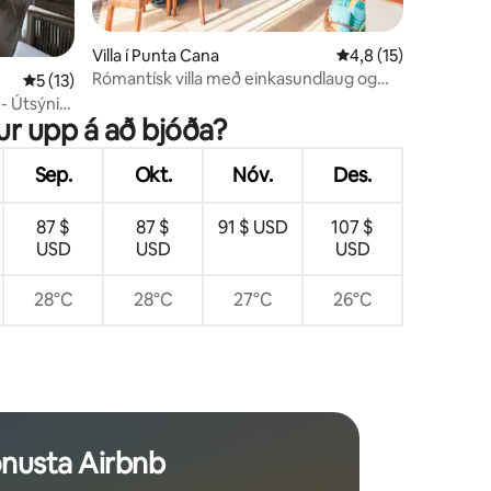
Villa í Punta Cana
4,8 af 5 í meðaleink
4,8 (15)
Rómantísk villa með einkasundlaug og
5 af 5 í meðaleinkunn, 13 umsagnir
5 (13)
hitabeltisgarði
- Útsýni
ur upp á að bjóða?
Sep.
Okt.
Nóv.
Des.
87 $
87 $
91 $ USD
107 $
USD
USD
USD
28°C
28°C
27°C
26°C
ónusta Airbnb