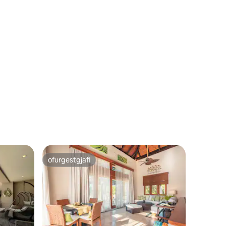
ofurgestgjafi
ofurgestgjafi