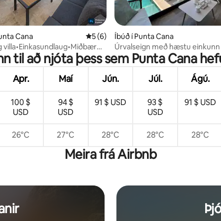
unn, 3 umsagnir
Punta Cana
5 af 5 í meðaleinkunn, 6 umsagnir
5 (6)
Íbúð í Punta Cana
 villa•Einkasundlaug•Miðbær
Úrvalseign með hæstu einkunn 
inn til að njóta þess sem Punta Cana hef
na
yfir sundlaug - Capcana
Apr.
Maí
Jún.
Júl.
Ágú.
100 $
94 $
91 $ USD
93 $
91 $ USD
USD
USD
USD
26°C
27°C
28°C
28°C
28°C
Meira frá Airbnb
anir
Þj