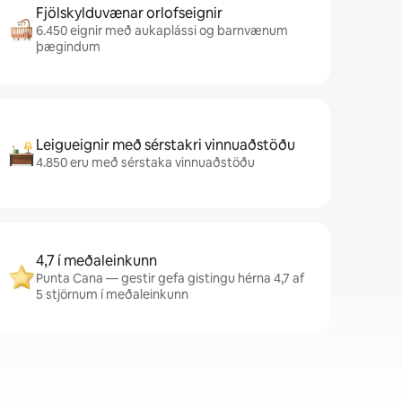
Fjölskylduvænar orlofseignir
6.450 eignir með aukaplássi og barnvænum
þægindum
Leigueignir með sérstakri vinnuaðstöðu
4.850 eru með sérstaka vinnuaðstöðu
4,7 í meðaleinkunn
Punta Cana — gestir gefa gistingu hérna 4,7 af
5 stjörnum í meðaleinkunn