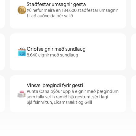
Staðfestar umsagnir gesta
Þú hefur meira en 184.600 staðfestar umsagnir
til að auðvelda þér valið
Orlofseignir með sundlaug
8.640 eignir með sundlaug
Vinsæl þægindi fyrir gesti
Punta Cana býður upp á eignir með þægindum
sem falla vel í kramið hjá gestum, sér í lagi
Sjálfsinnritun, Líkamsrækt og Grill