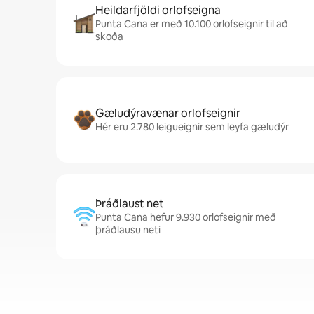
Heildarfjöldi orlofseigna
Punta Cana er með 10.100 orlofseignir til að
skoða
Gæludýravænar orlofseignir
Hér eru 2.780 leigueignir sem leyfa gæludýr
Þráðlaust net
Punta Cana hefur 9.930 orlofseignir með
þráðlausu neti