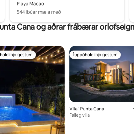
Playa Macao
544 íbúar mæla með
unta Cana og aðrar frábærar orlofseign
haldi hjá gestum
Í uppáhaldi hjá gestum
uppáhaldi hjá gestum
Í uppáhaldi hjá gestum
nn, 65 umsagnir
Villa í Punta Cana
Falleg villa