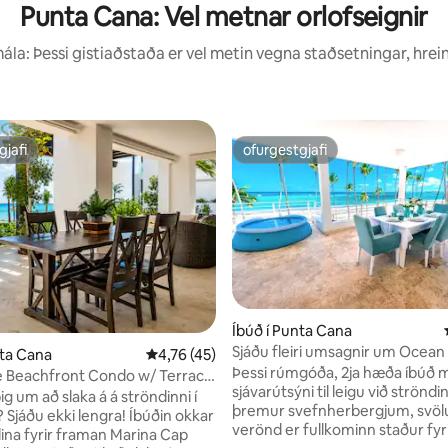
Punta Cana: Vel metnar orlofseignir
la: Þessi gistiaðstaða er vel metin vegna staðsetningar, hrei
gjafi
ofurgestgjafi
gjafi
ofurgestgjafi
n, 389 umsagnir
Íbúð í Punta Cana
Sjáðu fleiri umsagnir um Ocean
nta Cana
4,76 af 5 í meðaleinkunn, 45 umsagnir
4,76 (45)
Luxury Beachfront Condo in Re
Þessi rúmgóða, 2ja hæða íbúð 
e Beachfront Condo w/ Terrace
sjávarútsýni til leigu við strönd
na
g um að slaka á á ströndinni í
þremur svefnherbergjum, svö
? Sjáðu ekki lengra! Íbúðin okkar
verönd er fullkominn staður fyr
dina fyrir framan Marina Cap