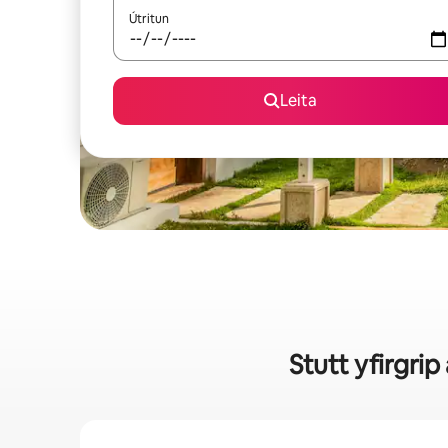
Útritun
Leita
Stutt yfirgri