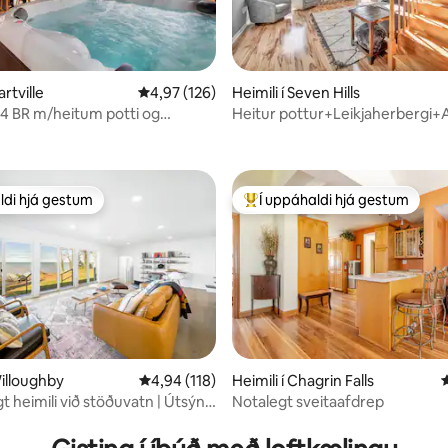
artville
4,97 af 5 í meðaleinkunn, 126 umsagnir
4,97 (126)
Heimili í Seven Hills
 4 BR m/heitum potti og
Heitur pottur+Leikjaherbergi+A
n, 242 umsagnir
ergi
bakgarður+Rafknúið+Gæludýr 
lagi+Kings+Barnaloft
ldi hjá gestum
Í uppáhaldi hjá gestum
ldi hjá gestum
Í mestu uppáhaldi hjá gestum
Willoughby
4,94 af 5 í meðaleinkunn, 118 umsagnir
4,94 (118)
Heimili í Chagrin Falls
4
 heimili við stöðuvatn | Útsýni
Notalegt sveitaafdrep
n, 166 umsagnir
upprás og sólsetur