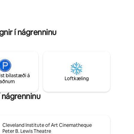
tna
þú horfir á náttúruna, stórbrotið sólsetur
nú er að
á einkaveröndinni og sofna við hljóðin við
sance" er
vatnið. Fegurð og friðsældin í þessum
Við tökum
ótrúlega bústað blasir við þér.
runa!
gnir í nágrenninu
lst bílastæði á
Loftkæling
taðnum
 í nágrenninu
Cleveland Institute of Art Cinematheque
Peter B. Lewis Theatre