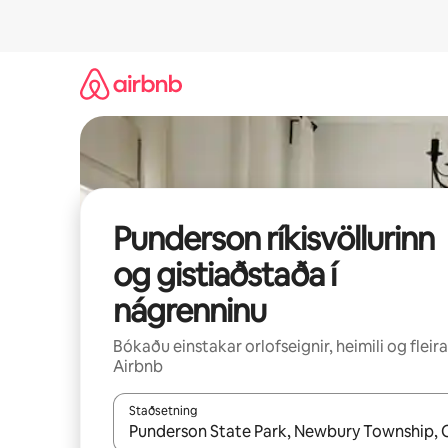
Stökkva
beint
að
efni
Punderson ríkisvöllurinn
og gistiaðstaða í
nágrenninu
Bókaðu einstakar orlofseignir, heimili og fleira
Airbnb
Staðsetning
Þegar niðurstöður liggja fyrir skaltu nota upp og