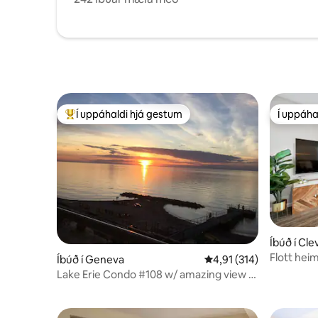
Í uppáhaldi hjá gestum
Í uppáha
Í mestu uppáhaldi hjá gestum
Í uppáha
Íbúð í Cl
Flott heim
Íbúð í Geneva
4,91 af 5 í meðaleinkun
4,91 (314)
Lake Erie Condo #108 w/ amazing view &
indoor pool