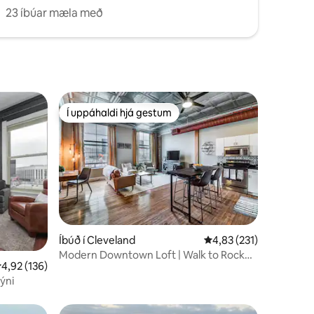
23 íbúar mæla með
Í uppáhaldi hjá gestum
Í uppáhaldi hjá gestum
Íbúð í Cleveland
4,83 af 5 í meðaleinku
4,83 (231)
Modern Downtown Loft | Walk to Rock
,92 af 5 í meðaleinkunn, 136 umsagnir
4,92 (136)
HOF & Stadiums
ýni