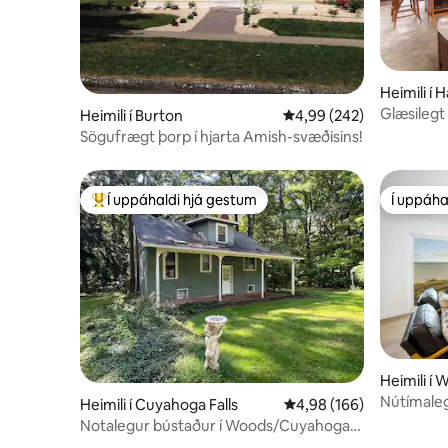
Heimili í H
Glæsilegt
Heimili í Burton
4,99 af 5 í meðaleinkun
4,99 (242)
leikjaherb
Sögufrægt þorp í hjarta Amish-svæðisins!
Í uppáhaldi hjá gestum
Í uppáha
Í mestu uppáhaldi hjá gestum
Í uppáha
Heimili í 
Nútímalegt
Heimili í Cuyahoga Falls
4,98 af 5 í meðaleinkun
4,98 (166)
yfir sólar
Notalegur bústaður í Woods/Cuyahoga
Valley NP, Blossom