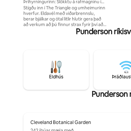
Þríhyrningurinn: Slökktu á rafmagninu í
skrifborð m
heillandi A-húsinu
Stígðu inn í The Triangle og umheimurinn
uppfóðruð
hverfur. Eldavél með viðarbrennslu,
erum með 
berar bjálkar og ótal litlir hlutir gera það
svæðinu!
að verkum að þú finnur strax fyrir því að
Punderson ríkisv
þetta 37 fermetra A-rammahús sé
heimili þitt. Nýtt pallborð (2024) fullkomið
fyrir morgunkaffi eða stjörnubjartan
kvöldhiminn. Staðsett í Amish-svæðinu í
Ohio - í nokkurra mínútna fjarlægð frá
The Place at 534, Nelson-Kennedy
Ledges, dimmum himni Observatory
Park, Holden Arboretum og Burton
Village. Einstök tónlistarupplifun -
Eldhús
Þráðlaus
einstakt snælda með tónlist minni er í
boði í bústaðnum.
Punderson rí
Cleveland Botanical Garden
242 íbúar mæla með