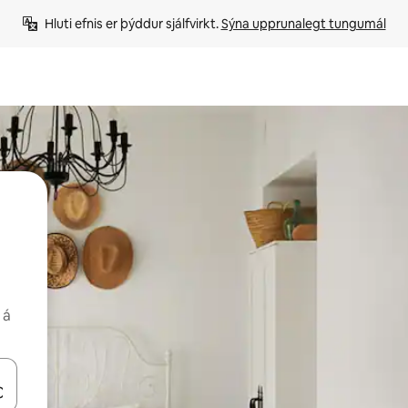
Hluti efnis er þýddur sjálfvirkt. 
Sýna upprunalegt tungumál
 á
 niður örvalyklana eða skoða með því að snerta eða strjúka.