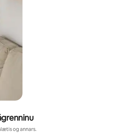
nágrenninu
nlætis og annars.