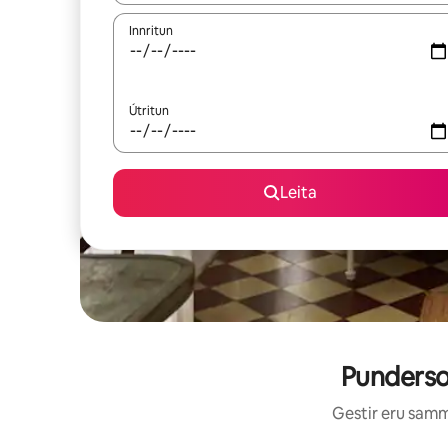
Innritun
Útritun
Leita
Punderson
Gestir eru sammá