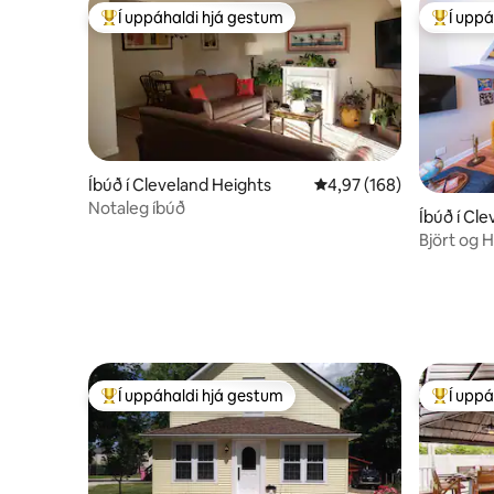
Í uppáhaldi hjá gestum
Í uppá
Í mestu uppáhaldi hjá gestum
Í mestu 
Íbúð í Cleveland Heights
4,97 af 5 í meðaleinkun
4,97 (168)
Notaleg íbúð
Íbúð í Cl
Björt og H
Í uppáhaldi hjá gestum
Í uppá
Í mestu uppáhaldi hjá gestum
Í mestu 