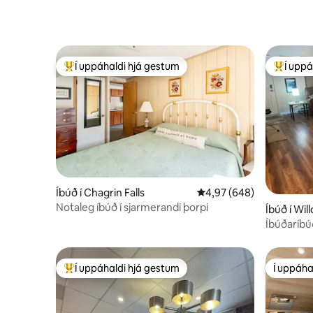
Í uppáhaldi hjá gestum
Í uppá
Í mestu uppáhaldi hjá gestum
Í mestu 
Íbúð í Chagrin Falls
4,97 af 5 í meðaleinkun
4,97 (648)
Notaleg íbúð í sjarmerandi þorpi
Íbúð í Wil
Íbúðaríb
Í uppáhaldi hjá gestum
Í uppáha
Í mestu uppáhaldi hjá gestum
Í uppáha