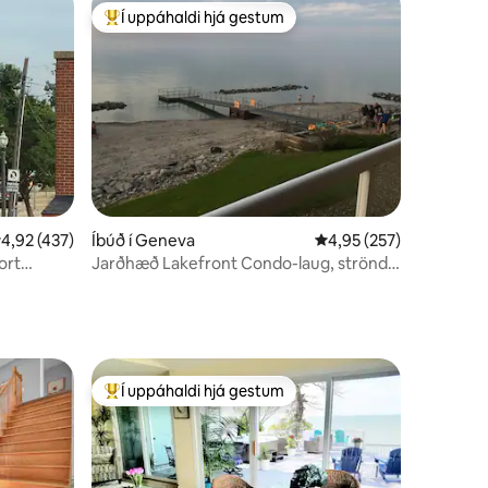
Í uppáhaldi hjá gestum
Í mestu uppáhaldi hjá gestum
,92 af 5 í meðaleinkunn, 437 umsagnir
4,92 (437)
Íbúð í Geneva
4,95 af 5 í meðaleinku
4,95 (257)
ort
Jarðhæð Lakefront Condo-laug, strönd,
svalir
Í uppáhaldi hjá gestum
Í mestu uppáhaldi hjá gestum