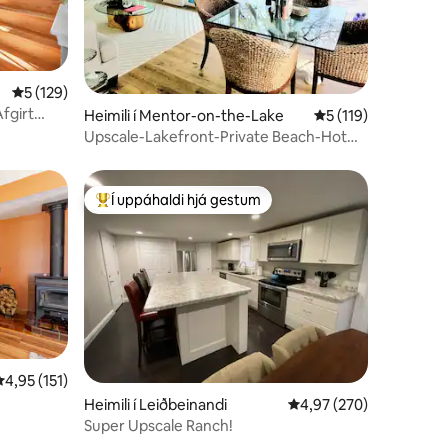
5 af 5 í meðaleinkunn, 129 umsagnir
5 (129)
fgirt
Heimili í Mentor-on-the-Lake
5 af 5 í meðaleinku
5 (119)
í
Upscale-Lakefront-Private Beach-Hot
Tub-King-Pets
Í uppáhaldi hjá gestum
Í mestu uppáhaldi hjá gestum
,95 af 5 í meðaleinkunn, 151 umsagnir
4,95 (151)
Heimili í Leiðbeinandi
4,97 af 5 í meðaleinku
4,97 (270)
Super Upscale Ranch!