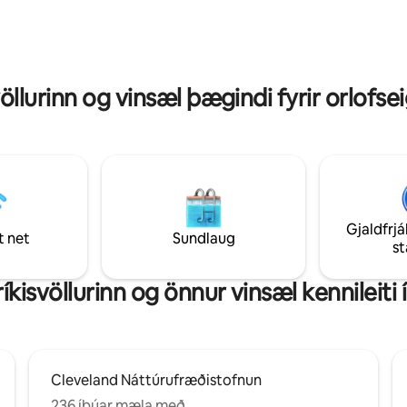
nágrenninu, í innan við 10 mínú
eð útsýni yfir vatnið. Vel
fjarlægð. Cleveland sjálft, sem 
um hundum er velkomið. Við
fara í gegnum "Rustbelt Renais
flestar umsagnirnar á ári á
aðeins um 45 mínútur vestur. 
vel á móti gestum af öllum upp
öllurinn og vinsæl þægindi fyrir orlofsei
Gjaldfrjá
t net
Sundlaug
s
kisvöllurinn og önnur vinsæl kennileiti
Cleveland Náttúrufræðistofnun
236 íbúar mæla með