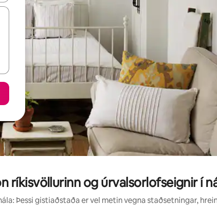
 ríkisvöllurinn og úrvalsorlofseignir í 
la: Þessi gistiaðstaða er vel metin vegna staðsetningar, hrei