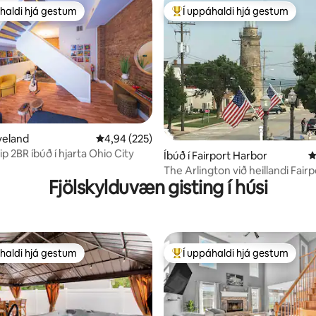
haldi hjá gestum
Í uppáhaldi hjá gestum
uppáhaldi hjá gestum
Í mestu uppáhaldi hjá gestum
n, 168 umsagnir
eveland
4,94 af 5 í meðaleinkunn, 225 umsagnir
4,94 (225)
ip 2BR íbúð í hjarta Ohio City
Íbúð í Fairport Harbor
4
The Arlington við heillandi Fairp
Fjölskylduvæn gisting í húsi
Harbor
haldi hjá gestum
Í uppáhaldi hjá gestum
uppáhaldi hjá gestum
Í mestu uppáhaldi hjá gestum