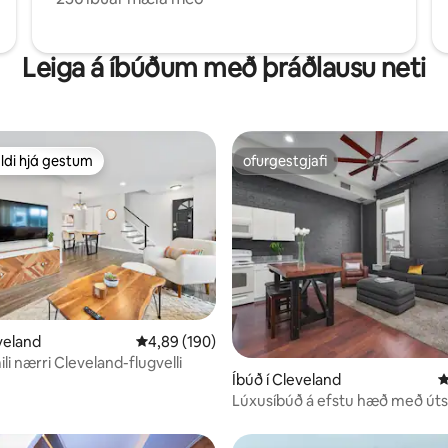
Leiga á íbúðum með þráðlausu neti
ldi hjá gestum
ofurgestgjafi
ldi hjá gestum
ofurgestgjafi
eveland
4,89 af 5 í meðaleinkunn, 190 umsagnir
4,89 (190)
ili nærri Cleveland-flugvelli
n, 314 umsagnir
Íbúð í Cleveland
4
Lúxusíbúð á efstu hæð með úts