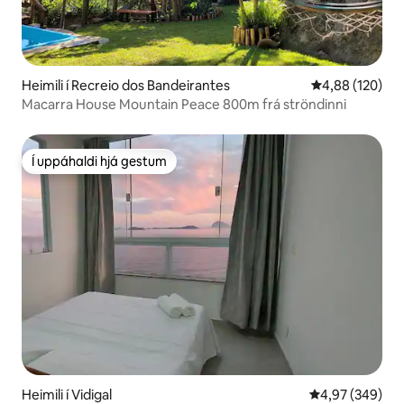
Heimili í Recreio dos Bandeirantes
4,88 af 5 í me
4,88 (120)
Macarra House Mountain Peace 800m frá ströndinni
Í uppáhaldi hjá gestum
Í uppáhaldi hjá gestum
Heimili í Vidigal
4,97 af 5 í me
4,97 (349)