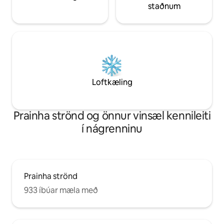
staðnum
Loftkæling
Prainha strönd og önnur vinsæl kennileiti
í nágrenninu
Prainha strönd
933 íbúar mæla með