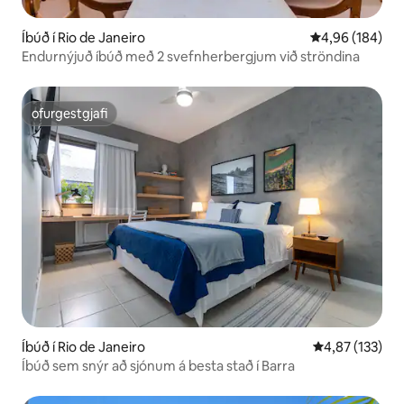
Íbúð í Rio de Janeiro
4,96 af 5 í me
4,96 (184)
Endurnýjuð íbúð með 2 svefnherbergjum við ströndina
ofurgestgjafi
ofurgestgjafi
Íbúð í Rio de Janeiro
4,87 af 5 í me
4,87 (133)
Íbúð sem snýr að sjónum á besta stað í Barra