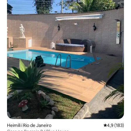
Heimili í Rio de Janeiro
4,9 af 5 í me
4,9 (183)