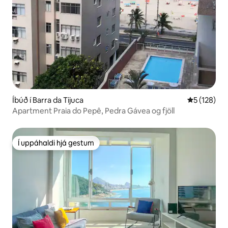
Íbúð í Barra da Tijuca
5 af 5 í me
5 (128)
Apartment Praia do Pepê, Pedra Gávea og fjöll
Í uppáhaldi hjá gestum
Í uppáhaldi hjá gestum