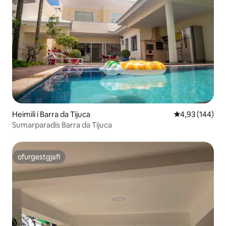
Heimili í Barra da Tijuca
4,93 af 5 í me
4,93 (144)
Sumarparadís Barra da Tijuca
ofurgestgjafi
ofurgestgjafi