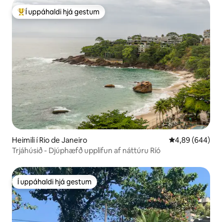
Í uppáhaldi hjá gestum
Í mestu uppáhaldi hjá gestum
Heimili í Rio de Janeiro
4,89 af 5 í með
4,89 (644)
Trjáhúsið - Djúphæfð upplifun af náttúru Ríó
Í uppáhaldi hjá gestum
Í uppáhaldi hjá gestum