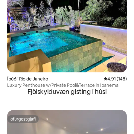
Íbúð í Rio de Janeiro
4,91 af 5 í me
4,91 (148)
Luxury Penthouse w/Private Pool&Terrace in Ipanema
Fjölskylduvæn gisting í húsi
ofurgestgjafi
ofurgestgjafi