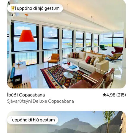
Í uppáhaldi hjá gestum
Í mestu uppáhaldi hjá gestum
Íbúð í Copacabana
4,98 af 5 í me
4,98 (215)
Sjávarútsýni Deluxe Copacabana
Í uppáhaldi hjá gestum
Í uppáhaldi hjá gestum