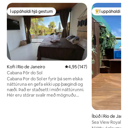
Í uppáhaldi hjá gestum
Í uppáhaldi hj
Í uppáhaldi hjá gestum
Í mestu uppáhald
Kofi í Rio de Janeiro
4,95 af 5 í meðaleinkunn, 147 u
4,95 (147)
Cabana Pôr do Sol
Cabana Por do Sol er fyrir þá sem elska
náttúruna en gefa ekki upp þægindi og
næði. Það er staðsett í miðri náttúrunni.
Hér eru stórar svalir með mögnuðu
útsýni yfir allan skóginn, restinga og
sjóinn. Á þessum svölum er
nuddpotturinn þar sem við sjáum
Íbúð í Rio de Janei
ógleymanlegt sólsetur. Staðsett í 15
mínútna fjarlægð frá Recreio-strönd, í 10
Sea View Royal Sui
mínútna fjarlægð frá Grumari-strönd og
Pool • Barra