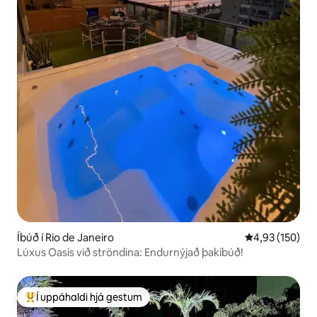
Íbúð í Rio de Janeiro
4,93 af 5 í me
4,93 (150)
Lúxus Oasis við ströndina: Endurnýjað þakíbúð!
Í uppáhaldi hjá gestum
Í mestu uppáhaldi hjá gestum