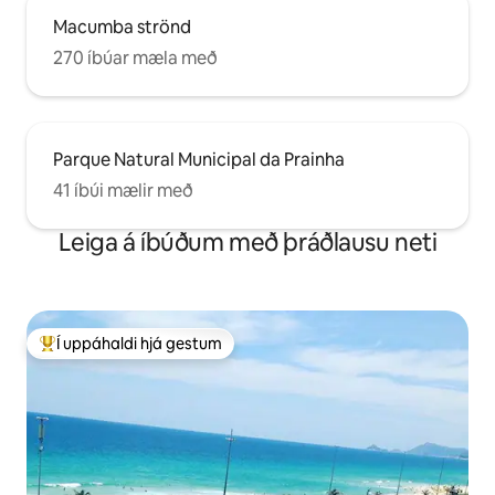
Macumba strönd
270 íbúar mæla með
Parque Natural Municipal da Prainha
41 íbúi mælir með
Leiga á íbúðum með þráðlausu neti
Í uppáhaldi hjá gestum
Í mestu uppáhaldi hjá gestum