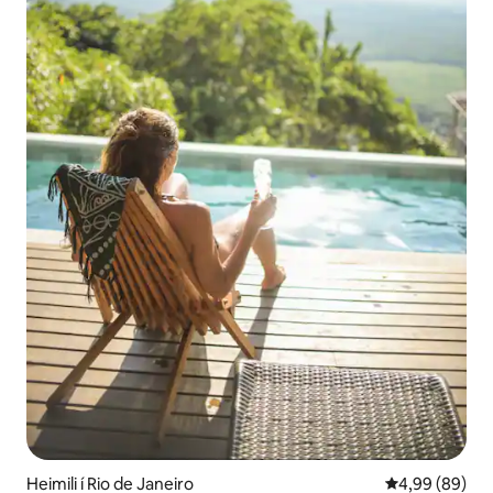
Heimili í Rio de Janeiro
4,99 af 5 í m
4,99 (89)