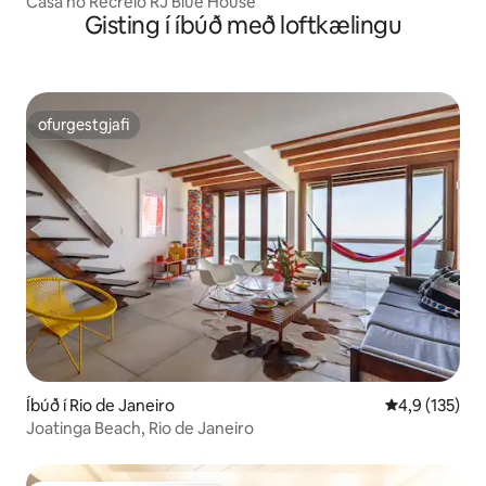
Casa no Recreio RJ Blue House
Gisting í íbúð með loftkælingu
ofurgestgjafi
ofurgestgjafi
Íbúð í Rio de Janeiro
4,9 af 5 í me
4,9 (135)
Joatinga Beach, Rio de Janeiro