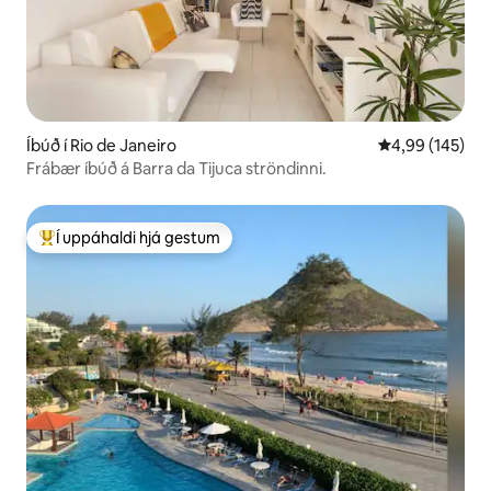
Íbúð í Rio de Janeiro
4,99 af 5 í me
4,99 (145)
Frábær íbúð á Barra da Tijuca ströndinni.
Í uppáhaldi hjá gestum
Í mestu uppáhaldi hjá gestum