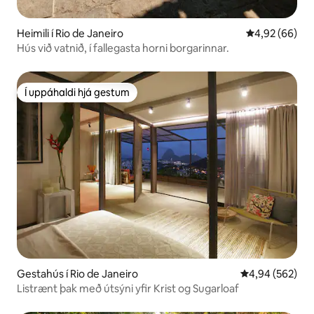
Heimili í Rio de Janeiro
4,92 af 5 í m
4,92 (66)
Hús við vatnið, í fallegasta horni borgarinnar.
Í uppáhaldi hjá gestum
Í uppáhaldi hjá gestum
Gestahús í Rio de Janeiro
4,94 af 5 í me
4,94 (562)
Listrænt þak með útsýni yfir Krist og Sugarloaf