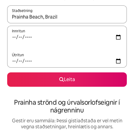
Staðsetning
Þegar niðurstöður liggja fyrir skaltu nota upp og niður örvalyk
Innritun
Útritun
Leita
Prainha strönd og úrvalsorlofseignir í
nágrenninu
Gestir eru sammála: Þessi gistiaðstaða er vel metin
vegna staðsetningar, hreinlætis og annars.