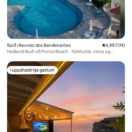
Íbúð í Recreio dos Bandeirantes
4,99 af 5 í me
4,99 (174)
Heillandi íbúð við Pontal Beach - Fjölskylda, vinna og
tómstundir
Í uppáhaldi hjá gestum
Í uppáhaldi hjá gestum