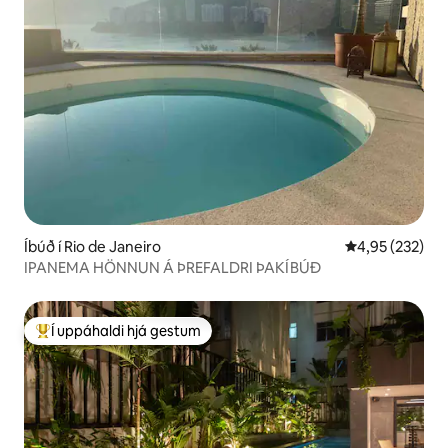
Íbúð í Rio de Janeiro
4,95 af 5 í me
4,95 (232)
IPANEMA HÖNNUN Á ÞREFALDRI ÞAKÍBÚÐ
Í uppáhaldi hjá gestum
Í mestu uppáhaldi hjá gestum