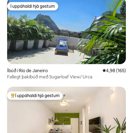
Í uppáhaldi hjá gestum
Í uppáhaldi hjá gestum
Íbúð í Rio de Janeiro
4,98 af 5 í me
4,98 (165)
Fallegt þakíbúð með Sugarloaf View/ Urca
Í uppáhaldi hjá gestum
Í mestu uppáhaldi hjá gestum