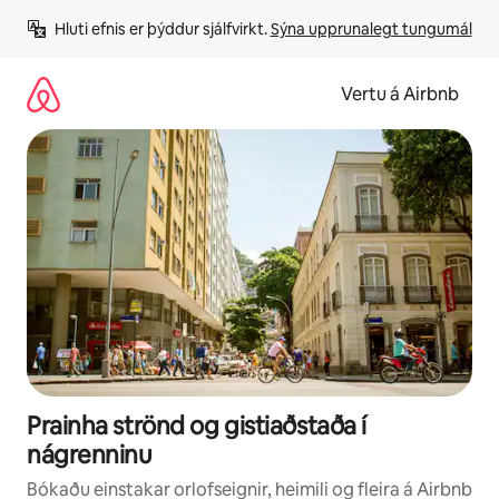
Stökkva
Hluti efnis er þýddur sjálfvirkt. 
Sýna upprunalegt tungumál
beint
að
efni
Vertu á Airbnb
Prainha strönd og gistiaðstaða í
nágrenninu
Bókaðu einstakar orlofseignir, heimili og fleira á Airbnb