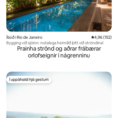
Íbúð í Rio de Janeiro
4,96 af 5 í me
4,96 (152)
Bygging við sjóinn: notalega heimilið þitt við ströndina!
Prainha strönd og aðrar frábærar
orlofseignir í nágrenninu
Í uppáhaldi hjá gestum
Í uppáhaldi hjá gestum