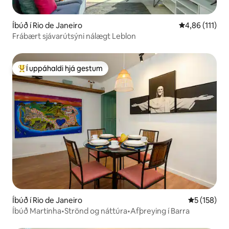
Íbúð í Rio de Janeiro
4,86 af 5 í me
4,86 (111)
Frábært sjávarútsýni nálægt Leblon
Í uppáhaldi hjá gestum
Í mestu uppáhaldi hjá gestum
Íbúð í Rio de Janeiro
5 af 5 í me
5 (158)
Íbúð Martinha•Strönd og náttúra•Afþreying í Barra