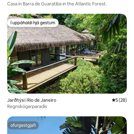
Casa in Barra de Guaratiba in the Atlantic Forest.
Í uppáhaldi hjá gestum
Í uppáhaldi hjá gestum
Jarðhýsi í Rio de Janeiro
5 af 5 í m
5 (28)
Regnskógarparadís
ofurgestgjafi
ofurgestgjafi