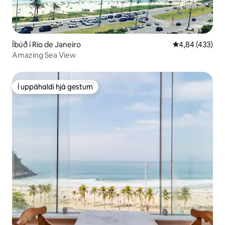
Íbúð í Rio de Janeiro
4,84 af 5 í me
4,84 (433)
Amazing Sea View
Í uppáhaldi hjá gestum
Í uppáhaldi hjá gestum