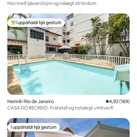
Hús með sjávarútsýni og nálægt ströndum.
Í uppáhaldi hjá gestum
Í mestu uppáhaldi hjá gestum
Heimili í Rio de Janeiro
4,92 af 5 í me
4,92 (169)
CASA DO RECREIO- Frátekið og notalegt umhverfi
Í uppáhaldi hjá gestum
Í uppáhaldi hjá gestum