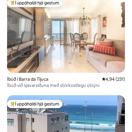
Í uppáhaldi hjá gestum
Í mestu uppáhaldi hjá gestum
Íbúð í Barra da Tijuca
4,94 af 5 í me
4,94 (231)
Íbúð við sjávarsíðuna með stórkostlegu útsýni
Í uppáhaldi hjá gestum
Í mestu uppáhaldi hjá gestum