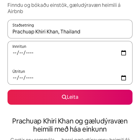
Finndu og bókaðu einstök, gæludýravæn heimili á
Airbnb
Staðsetning
Þegar niðurstöður liggja fyrir skaltu nota upp og niður örvalyk
Innritun
Útritun
Leita
Prachuap Khiri Khan og gæludýravæn
heimili með háa einkunn