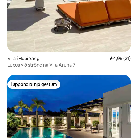
Villa í Huai Yang
4,95 af 5 í m
4,95 (21)
Lúxus við ströndina Villa Aruna 7
Í uppáhaldi hjá gestum
Í uppáhaldi hjá gestum