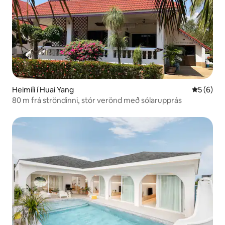
Heimili í Huai Yang
5 af 5 í 
5 (6)
80 m frá ströndinni, stór verönd með sólarupprás