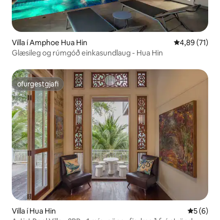
Villa í Amphoe Hua Hin
4,89 af 5 í m
4,89 (71)
Glæsileg og rúmgóð einkasundlaug - Hua Hin
ofurgestgjafi
ofurgestgjafi
Villa í Hua Hin
5 af 5 í 
5 (6)