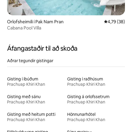
Orlofsheimili í Pak Nam Pran
4,79 af 5 í m
4,79 (38)
Cabana Pool Villa
Áfangastaðir til að skoða
Aðrar tegundir gistingar
Gisting í íbúðum
Gisting í raðhúsum
Prachuap Khiri Khan
Prachuap Khiri Khan
Gisting með sánu
Gisting á orlofssetrum
Prachuap Khiri Khan
Prachuap Khiri Khan
Gisting með heitum potti
Hönnunarhótel
Prachuap Khiri Khan
Prachuap Khiri Khan