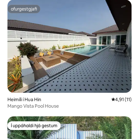
ofurgestgjafi
ofurgestgjafi
Heimili í Hua Hin
4,91 af 5 í m
4,91 (11)
Mango Vista Pool House
Í uppáhaldi hjá gestum
Í uppáhaldi hjá gestum