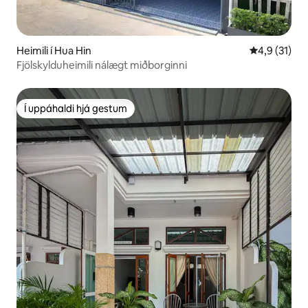
Heimili í Hua Hin
4,9 af 5 í m
4,9 (31)
Fjölskylduheimili nálægt miðborginni
Í uppáhaldi hjá gestum
Í uppáhaldi hjá gestum