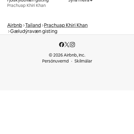
Fjölskylduvæn gisting
Sýna meira
Prachuap Khiri Khan
Airbnb
Taíland
Prachuap Khiri Khan
Gæludýravæn gisting
© 2026 Airbnb, Inc.
Persónuvernd
Skilmálar