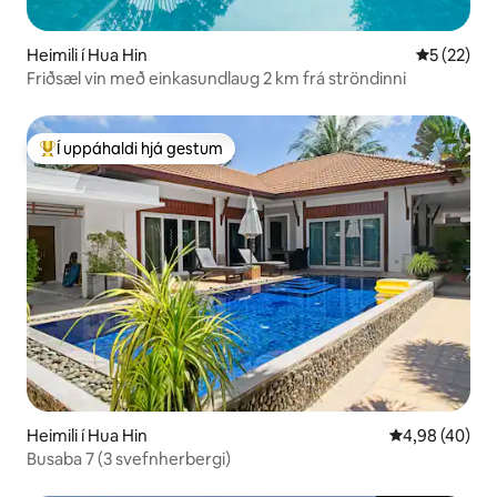
Heimili í Hua Hin
5 af 5 í m
5 (22)
Friðsæl vin með einkasundlaug 2 km frá ströndinni
Í uppáhaldi hjá gestum
Í mestu uppáhaldi hjá gestum
Heimili í Hua Hin
4,98 af 5 í m
4,98 (40)
Busaba 7 (3 svefnherbergi)