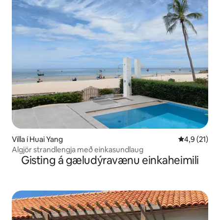
Villa í Huai Yang
4,9 af 5 í m
4,9 (21)
Algjör strandlengja með einkasundlaug
Gisting á gæludýravænu einkaheimili