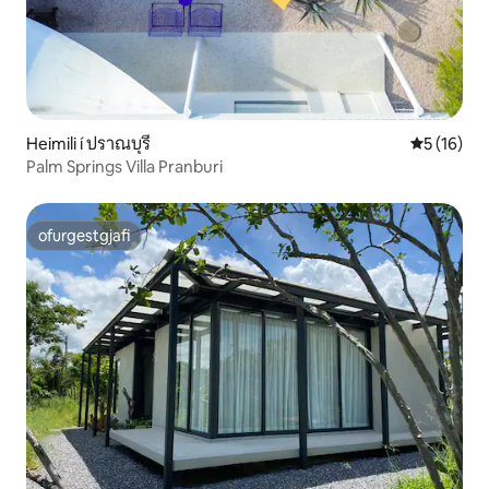
Heimili í ปราณบุรี
5 af 5 í m
5 (16)
Palm Springs Villa Pranburi
ofurgestgjafi
ofurgestgjafi