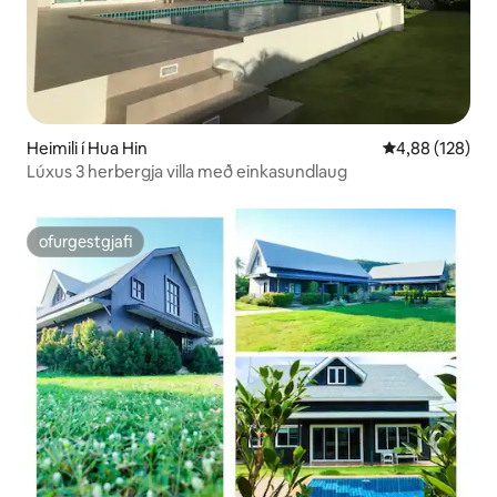
Heimili í Hua Hin
4,88 af 5 í me
4,88 (128)
Lúxus 3 herbergja villa með einkasundlaug
ofurgestgjafi
ofurgestgjafi