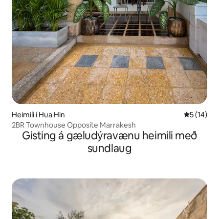
Heimili í Hua Hin
5 af 5 í m
5 (14)
2BR Townhouse Opposite Marrakesh
Gisting á gæludýravænu heimili með
sundlaug