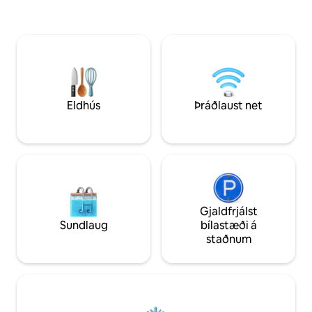
hljóðkerfi og 2 ka
einnig með mótorhjól til þjónustu. Þú
poolborð með þráð
getur notað eldhúsið til að elda og elda.
og undirborð eru í
Leiðsöguþjónusta er í boði.
ótakmörkuð notkun
Leigubílaþjónusta er í boði. Það er nudd
utandyra - Einkabíl
til að slaka á.
húsinu, bílastæði fyr
Matseðill er eftir í
pantað það til að 
Eldhús
Þráðlaust net
Gjaldfrjálst
Sundlaug
bílastæði á
staðnum