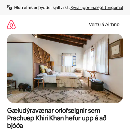
Stökkva
Hluti efnis er þýddur sjálfvirkt. 
Sýna upprunalegt tungumál
beint
að
efni
Vertu á Airbnb
Gæludýravænar orlofseignir sem
Prachuap Khiri Khan hefur upp á að
bjóða