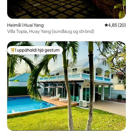
Heimili í Huai Yang
4,85 af 5 í m
4,85 (20)
Villa Topia, Huay Yang (sundlaug og strönd)
Í uppáhaldi hjá gestum
Í mestu uppáhaldi hjá gestum