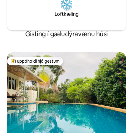
Loftkæling
Gisting í gæludýravænu húsi
Í uppáhaldi hjá gestum
Í mestu uppáhaldi hjá gestum