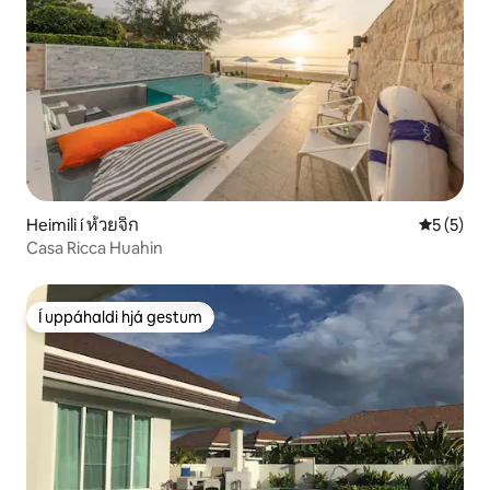
Heimili í ห้วยจิก
5 af 5 í 
5 (5)
Casa Ricca Huahin
Í uppáhaldi hjá gestum
Í uppáhaldi hjá gestum