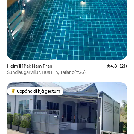
Heimili í Pak Nam Pran
4,81 af 5 í m
4,81 (21)
Sundlaugarvillur, Hua Hin, Taíland(#26)
Í uppáhaldi hjá gestum
Í mestu uppáhaldi hjá gestum