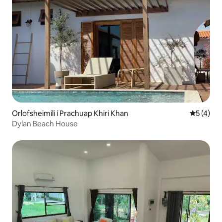
Orlofsheimili í Prachuap Khiri Khan
5 af 5 í 
5 (4)
Dylan Beach House