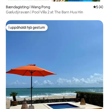
Bændagisting í Wang Pong
5 af 5 í 
5 (4)
Gæludýravæn | Pool Villa 2 at The Barn Hua Hin
Í uppáhaldi hjá gestum
Í uppáhaldi hjá gestum