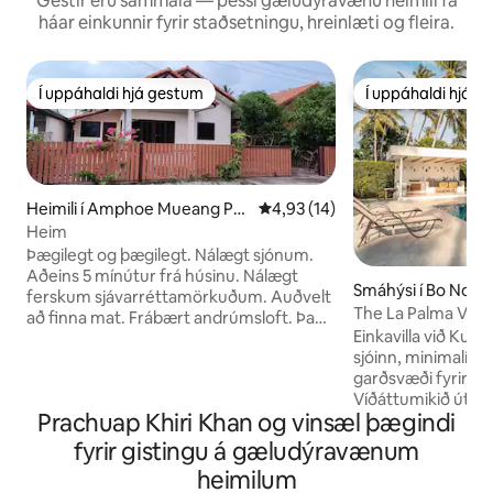
Gestir eru sammála — þessi gæludýravænu heimili fá
háar einkunnir fyrir staðsetningu, hreinlæti og fleira.
Í uppáhaldi hjá gestum
Í uppáhaldi hjá 
Í uppáhaldi hjá gestum
Í uppáhaldi hjá 
Heimili í Amphoe Mueang Pra
4,93 af 5 í meðaleinkunn, 14 u
4,93 (14)
chuap Khiri Khan
Heim
Þægilegt og þægilegt. Nálægt sjónum.
Aðeins 5 mínútur frá húsinu. Nálægt
Smáhýsi í Bo Nok
ferskum sjávarréttamörkuðum. Auðvelt
The La Palma Villa
að finna mat. Frábært andrúmsloft. Það
Einkavilla við Kuiburi-haf • H
eru 7-11. Það er verslunarmiðstöð ekki
sjóinn, minimalísk
langt í burtu. Það er veitingastaður eins
garðsvæði fyrir fr
og góður þorpsbúi fyrir fjárhagsáætlun.
Víðáttumikið útsýn
Það er varðturn. Það er vatnagarður í
Prachuap Khiri Khan og vinsæl þægindi
gráður nálægt sjónum • Hlus
nágrenninu. Þú getur æft og hjólað út á
öldurnar og njóttu
sjó. Sjórinn hentar mjög vel fyrir börn
fyrir gistingu á gæludýravænum
svefnherberginu. Innieldhússvæði með
sem elska sjóinn. Þar er einnig yndislegur
heimilum
fullbúnum eldhúsbúnaði. 1
apabíll. Vingjarnlegt við alla. Við erum