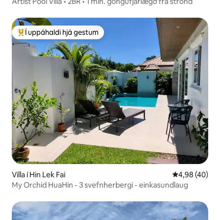
Artist Pool Villa • 2BR • 1 mín. göngufjarlægð frá strönd
Í uppáhaldi hjá gestum
Í mestu uppáhaldi hjá gestum
Villa í Hin Lek Fai
4,98 af 5 í m
4,98 (40)
My Orchid HuaHin - 3 svefnherbergi - einkasundlaug