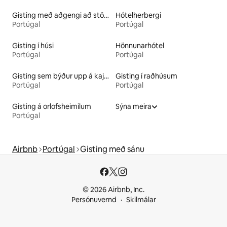
Gisting með aðgengi að stöðuvatni
Hótelherbergi
Portúgal
Portúgal
Gisting í húsi
Hönnunarhótel
Portúgal
Portúgal
Gisting sem býður upp á kajak
Gisting í raðhúsum
Portúgal
Portúgal
Gisting á orlofsheimilum
Sýna meira
Portúgal
Airbnb
Portúgal
Gisting með sánu
© 2026 Airbnb, Inc.
Persónuvernd
Skilmálar