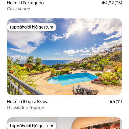
Heimili í Ferragudo
4,92 af 5 í m
4,92 (25)
Casa Vango
Í uppáhaldi hjá gestum
Í uppáhaldi hjá gestum
Heimili í Ribeira Brava
5 af 5 í m
5 (11)
Glæsileiki við sjóinn
Í uppáhaldi hjá gestum
Í uppáhaldi hjá gestum