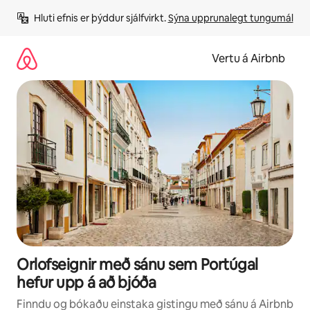
Stökkva
Hluti efnis er þýddur sjálfvirkt. 
Sýna upprunalegt tungumál
beint
að
efni
Vertu á Airbnb
Orlofseignir með sánu sem Portúgal
hefur upp á að bjóða
Finndu og bókaðu einstaka gistingu með sánu á Airbnb