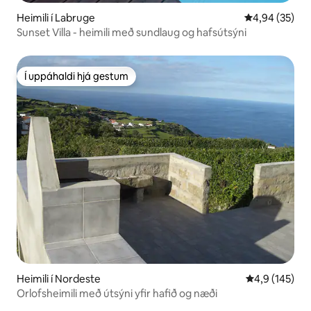
Heimili í Labruge
4,94 af 5 í m
4,94 (35)
Sunset Villa - heimili með sundlaug og hafsútsýni
Í uppáhaldi hjá gestum
Í uppáhaldi hjá gestum
Heimili í Nordeste
4,9 af 5 í me
4,9 (145)
Orlofsheimili með útsýni yfir hafið og næði