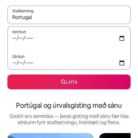
Staðsetning
Þegar niðurstöður liggja fyrir skaltu nota upp og niður örvalyk
Innritun
Útritun
Leita
Portúgal og úrvalsgisting með sánu
Gestir eru sammála — þessi gisting með sánu fær háa
einkunn fyrir staðsetningu, hreinlæti og fleira.