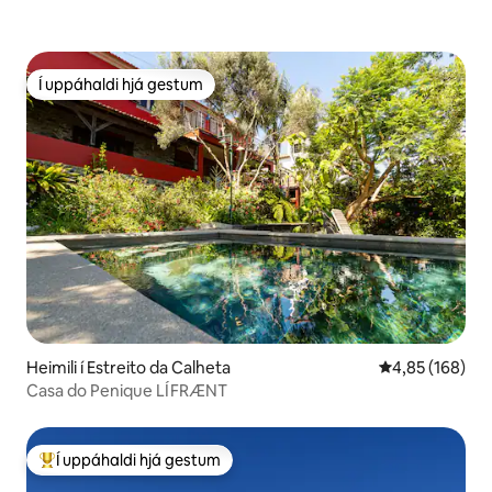
Í uppáhaldi hjá gestum
Í uppáhaldi hjá gestum
Heimili í Estreito da Calheta
4,85 af 5 í me
4,85 (168)
Casa do Penique LÍFRÆNT
Í uppáhaldi hjá gestum
Í mestu uppáhaldi hjá gestum