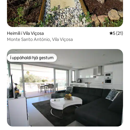
Heimili í Vila Viçosa
5 af 5 í m
5 (21)
Monte Santo António, Vila Viçosa
Í uppáhaldi hjá gestum
Í uppáhaldi hjá gestum