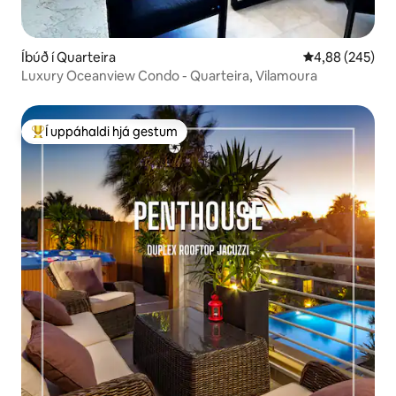
Íbúð í Quarteira
4,88 af 5 í me
4,88 (245)
Luxury Oceanview Condo - Quarteira, Vilamoura
Í uppáhaldi hjá gestum
Í mestu uppáhaldi hjá gestum