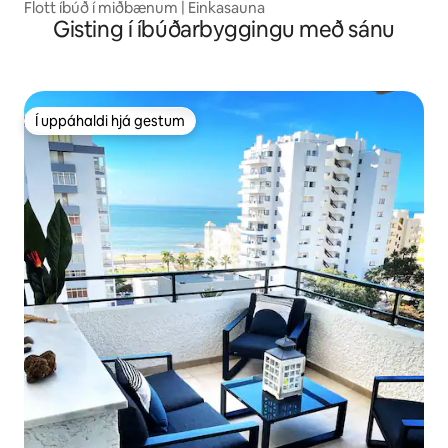
Flott íbúð í miðbænum | Einkasauna
Gisting í íbúðarbyggingu með sánu
Í uppáhaldi hjá gestum
Í uppáhaldi hjá gestum