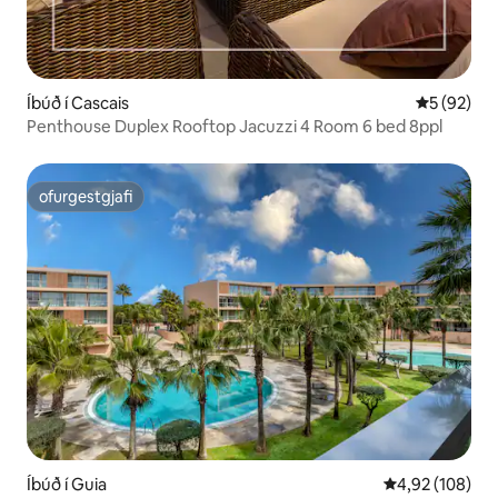
Íbúð í Cascais
5 af 5 í m
5 (92)
Penthouse Duplex Rooftop Jacuzzi 4 Room 6 bed 8ppl
ofurgestgjafi
ofurgestgjafi
Íbúð í Guia
4,92 af 5 í me
4,92 (108)