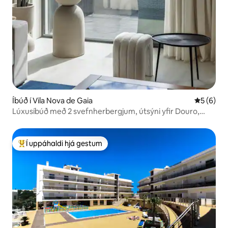
Íbúð í Vila Nova de Gaia
5 af 5 í 
5 (6)
Lúxusíbúð með 2 svefnherbergjum, útsýni yfir Douro,
sundi og gufubaði
Í uppáhaldi hjá gestum
Í mestu uppáhaldi hjá gestum