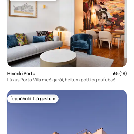
Heimili í Porto
5 af 5 í m
5 (18)
Lúxus Porto Villa með garði, heitum potti og gufubaði
Í uppáhaldi hjá gestum
Í uppáhaldi hjá gestum