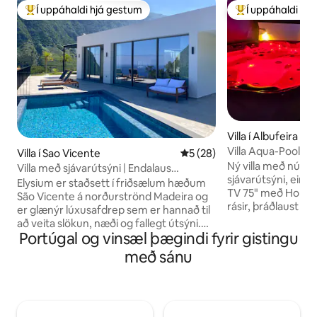
Í uppáhaldi hjá gestum
Í uppáhaldi hj
Í mestu uppáhaldi hjá gestum
Í mestu uppáhald
Villa í Albufeira
Villa Aqua-Pool J
Villa í Sao Vicente
5 af 5 í meðaleinkunn, 28 u
5 (28)
Nudd-Game
Ný villa með nútí
Villa með sjávarútsýni | Endalaus
sjávarútsýni, eink
sundlaug, heitur pottur, gufubað
Elysium er staðsett í friðsælum hæðum
TV 75" með Home 
São Vicente á norðurströnd Madeira og
rásir, þráðlaust net
er glænýr lúxusafdrep sem er hannað til
öllum herbergjum,
að veita slökun, næði og fallegt útsýni.
göngufjarlægð frá O
Portúgal og vinsæl þægindi fyrir gistingu
Vaknaðu við útsýni yfir hafið og fjöllin,
sundlaug allan daginn. -Jacuzzi S
syndu í upphitaða* endalausa lauginni,
með sánu
5 -Sauna Innrauð -
slakaðu á í heita pottinum eða njóttu
Hammam spa -4D 
gufubaðsins eftir daginn í skoðunarferð
Sjónvarp 75" með 
um eyjuna. Þessi villa er fullkomin fyrir
PRO -Ping borðte
pör, fjölskyldur, brúðkaupsferðamenn og
Leikjaherbergi - sn