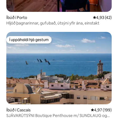
Íbúð í Porto
4,93 af 5 í m
4,93 (42)
Hljóð þagnarinnar, gufubað, útsýni yfir ána, einstakt
Í uppáhaldi hjá gestum
Í uppáhaldi hjá gestum
Íbúð í Cascais
4,97 af 5 í me
4,97 (199)
SJÁVARÚTSÝNI Boutique Penthouse m/ SUNDLAUG og