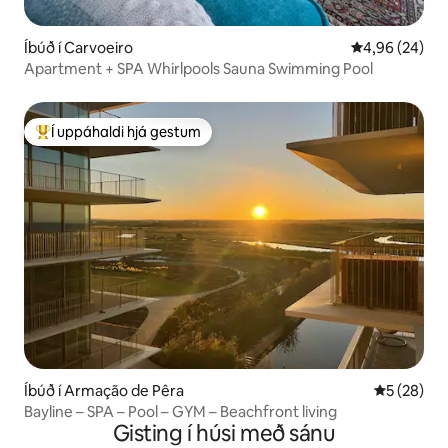
Íbúð í Carvoeiro
4,96 af 5 í m
4,96 (24)
Apartment + SPA Whirlpools Sauna Swimming Pool
Í uppáhaldi hjá gestum
Í mestu uppáhaldi hjá gestum
Íbúð í Armação de Pêra
5 af 5 í m
5 (28)
Bayline – SPA – Pool – GYM – Beachfront living
Gisting í húsi með sánu