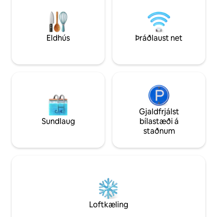
fjarvinnufólk sem sækist eftir ró og næði
LÍKAMSRÆKT - ellip
en hún er með glæsileg svefnherbergi,
spinning-hjól o.s.f
þægindi í heilsulindarstíl og bjarta
við 28 ‌
sameignir innandyra og utandyra.
Eldhús
Þráðlaust net
Gjaldfrjálst
Sundlaug
bílastæði á
staðnum
Loftkæling