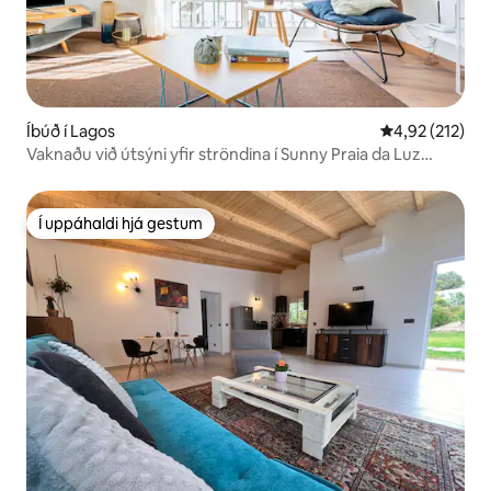
Íbúð í Lagos
4,92 af 5 í me
4,92 (212)
Vaknaðu við útsýni yfir ströndina í Sunny Praia da Luz
Penthouse
Í uppáhaldi hjá gestum
Í uppáhaldi hjá gestum