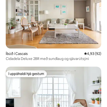
Íbúð í Cascais
4,93 af 5 í m
4,93 (92)
Cidadela Deluxe 2BR með sundlaug og sjávarútsýni
Í uppáhaldi hjá gestum
Í uppáhaldi hjá gestum