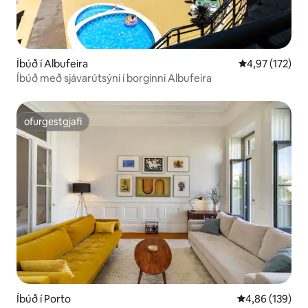
Íbúð í Albufeira
4,97 af 5 í me
4,97 (172)
Íbúð með sjávarútsýni í borginni Albufeira
ofurgestgjafi
ofurgestgjafi
Íbúð í Porto
4,86 af 5 í me
4,86 (139)