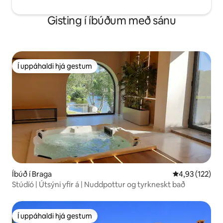
Gisting í íbúðum með sánu
Í uppáhaldi hjá gestum
Í uppáhaldi hjá gestum
Íbúð í Braga
4,93 af 5 í me
4,93 (122)
Stúdíó | Útsýni yfir á | Nuddpottur og tyrkneskt bað
Í uppáhaldi hjá gestum
Í uppáhaldi hjá gestum