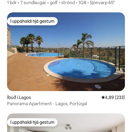
1 bdr • 7 sundlaugar • golf • strönd • 1GB • Sjónvarp 65"
Í uppáhaldi hjá gestum
Í uppáhaldi hjá gestum
Íbúð í Lagos
4,89 af 5 í me
4,89 (233)
Panorama Apartment - Lagos, Portúgal
Í uppáhaldi hjá gestum
Í uppáhaldi hjá gestum