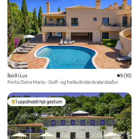
Íbúð í Luz
5 af 5 í m
5 (10)
Porto Dona Maria - Golf- og heilsulindardvalarstaður
Í uppáhaldi hjá gestum
Í mestu uppáhaldi hjá gestum