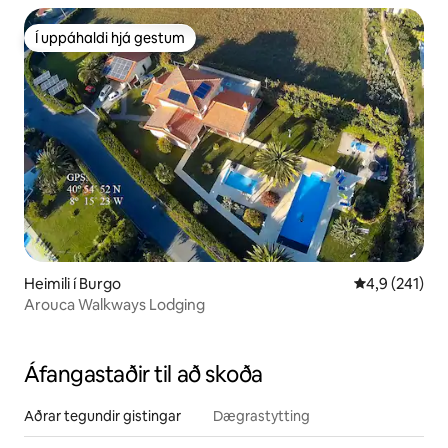
Í uppáhaldi hjá gestum
Í uppáhaldi hjá gestum
Heimili í Burgo
4,9 af 5 í me
4,9 (241)
Arouca Walkways Lodging
Áfangastaðir til að skoða
Aðrar tegundir gistingar
Dægrastytting