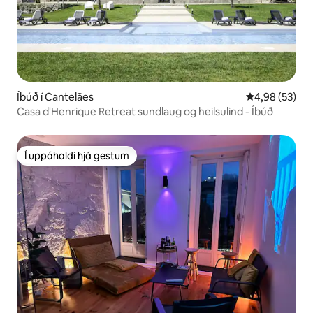
Íbúð í Cantelães
4,98 af 5 í m
4,98 (53)
Casa d'Henrique Retreat sundlaug og heilsulind - Íbúð
Í uppáhaldi hjá gestum
Í uppáhaldi hjá gestum