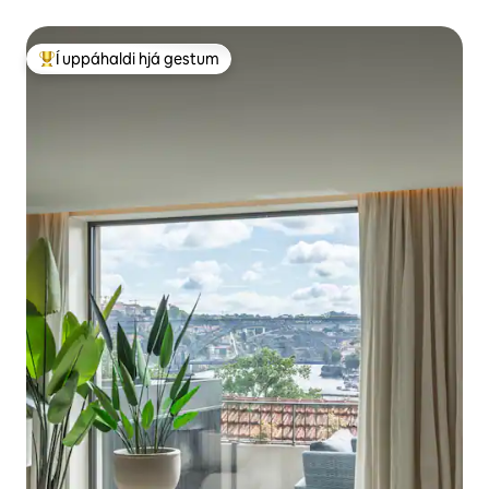
bílastæði
Í uppáhaldi hjá gestum
Í mestu uppáhaldi hjá gestum