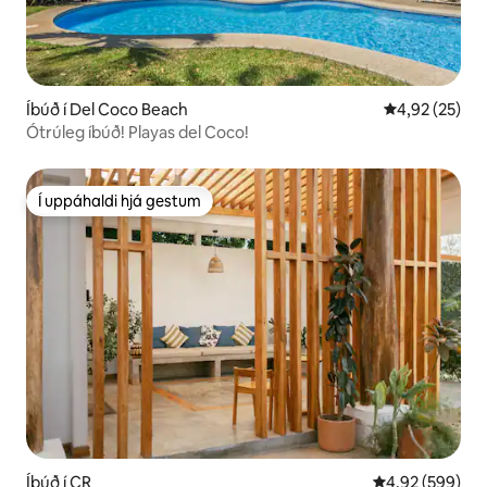
Íbúð í Del Coco Beach
4,92 af 5 í m
4,92 (25)
Ótrúleg íbúð! Playas del Coco!
Í uppáhaldi hjá gestum
Í uppáhaldi hjá gestum
Íbúð í CR
4,92 af 5 í me
4,92 (599)