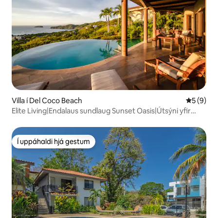
Villa í Del Coco Beach
5 af 5 í 
5 (9)
Elite Living|Endalaus sundlaug Sunset Oasis|Útsýni yfir
hafið
Í uppáhaldi hjá gestum
Í uppáhaldi hjá gestum