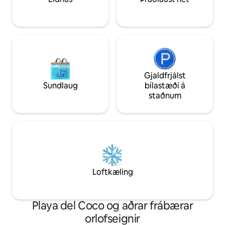
útsýnislaugina og fágaðri þægindi.
Gjaldfrjálst
Sundlaug
bílastæði á
staðnum
Loftkæling
Playa del Coco og aðrar frábærar
orlofseignir