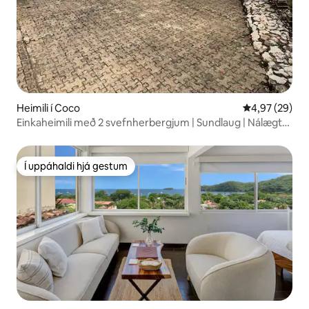
Heimili í Coco
4,97 af 5 í m
4,97 (29)
Einkaheimili með 2 svefnherbergjum | Sundlaug | Nálægt
ströndinni
Í uppáhaldi hjá gestum
Í uppáhaldi hjá gestum