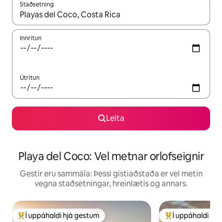
Staðsetning
Þegar niðurstöður liggja fyrir skaltu nota upp og niður örvalyk
Innritun
Útritun
Leita
Playa del Coco: Vel metnar orlofseignir
Gestir eru sammála: Þessi gistiaðstaða er vel metin
vegna staðsetningar, hreinlætis og annars.
Í uppáhaldi hjá gestum
Í uppáhaldi hj
Í mestu uppáhaldi hjá gestum
Í mestu uppáhald