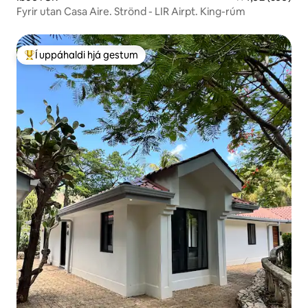
Fyrir utan Casa Aire. Strönd - LIR Airpt. King-rúm
Í uppáhaldi hjá gestum
Í mestu uppáhaldi hjá gestum