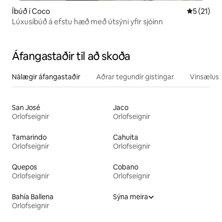
Íbúð í Coco
5 af 5 í m
5 (21)
Lúxusíbúð á efstu hæð með útsýni yfir sjóinn
Áfangastaðir til að skoða
Nálægir áfangastaðir
Aðrar tegundir gistingar
Vinsælustu
San José
Jaco
Orlofseignir
Orlofseignir
Tamarindo
Cahuita
Orlofseignir
Orlofseignir
Quepos
Cobano
Orlofseignir
Orlofseignir
Bahía Ballena
Sýna meira
Orlofseignir