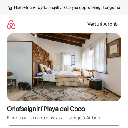
Stökkva
Hluti efnis er þýddur sjálfvirkt. 
Sýna upprunalegt tungumál
beint
að
efni
Vertu á Airbnb
Orlofseignir í Playa del Coco
Finndu og bókaðu einstaka gistingu á Airbnb