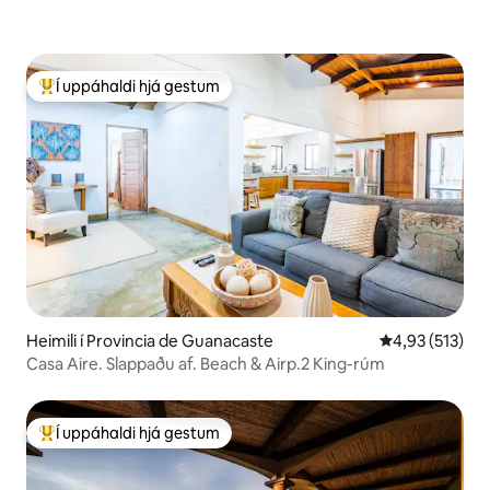
Í uppáhaldi hjá gestum
Í mestu uppáhaldi hjá gestum
Heimili í Provincia de Guanacaste
4,93 af 5 í me
4,93 (513)
Casa Aire. Slappaðu af. Beach & Airp.2 King-rúm
Í uppáhaldi hjá gestum
Í mestu uppáhaldi hjá gestum