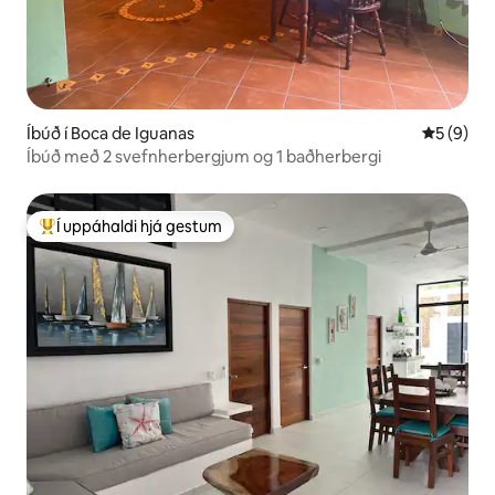
Íbúð í Boca de Iguanas
5 af 5 í 
5 (9)
Íbúð með 2 svefnherbergjum og 1 baðherbergi
Í uppáhaldi hjá gestum
Í mestu uppáhaldi hjá gestum