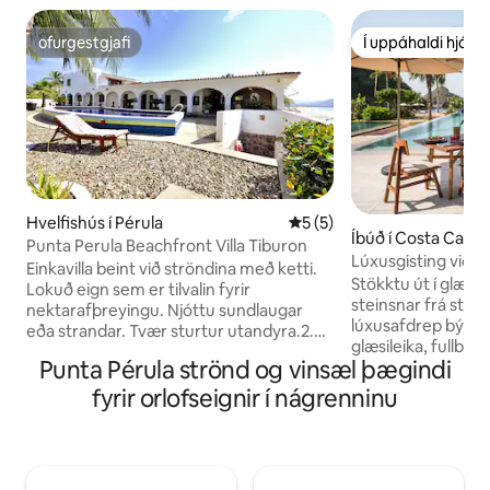
ofurgestgjafi
Í uppáhaldi hjá 
ofurgestgjafi
Í uppáhaldi hjá 
Hvelfishús í Pérula
5 af 5 í meðaleinkunn, 5 u
5 (5)
Íbúð í Costa Care
Punta Perula Beachfront Villa Tiburon
Lúxusgisting við s
Einkavilla beint við ströndina með ketti.
Stökktu út í glæsi
Lokuð eign sem er tilvalin fyrir
steinsnar frá ströndinn
nektarafþreyingu. Njóttu sundlaugar
lúxusafdrep býður
eða strandar. Tvær sturtur utandyra.2.5
glæsileika, fullbúi
Baðherbergi. Tvö svefnherbergi eitt
Punta Pérula strönd og vinsæl þægindi
einkaverönd og ver
með King-rúmi eitt með King og Queen
morgna. Dýfðu þér
rúmi. Þráðlaust net ,sjónvarp, DVD-
fyrir orlofseignir í nágrenninu
aðgang að 5 glitr
diskur, eldhús, W/D, eldavél, örbylgjuofn,
strandbekkjum, g
ísskápur. Skrifstofa með prentara.
hitabeltisumhverf
Bílastæði og 50 Amp.RV Plug. Falleg
Fullkomið fyrir pör
verönd beint fyrir ofan ströndina gefur