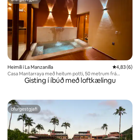
ofurgestgjafi
Heimili í La Manzanilla
4,83 af 5 í 
4,83 (6)
Casa Mantarraya með heitum potti, 50 metrum frá
Gisting í íbúð með loftkælingu
ströndinni
ofurgestgjafi
ofurgestgjafi