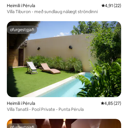
Heimili í Pérula
4,91 af 5 í m
4,91 (22)
Villa Tiburon - með sundlaug nálægt ströndinni
ofurgestgjafi
ofurgestgjafi
Heimili í Pérula
4,85 af 5 í m
4,85 (27)
Villa Tanatli - Pool Private - Punta Pérula
ofurgestgjafi