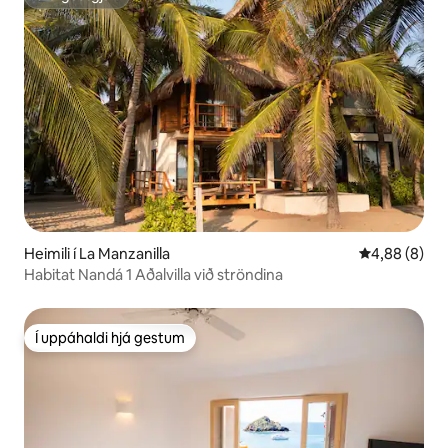
ofurgestgjafi
Heimili í La Manzanilla
4,88 af 5 í 
4,88 (8)
Habitat Nandá 1 Aðalvilla við ströndina
Í uppáhaldi hjá gestum
Í uppáhaldi hjá gestum