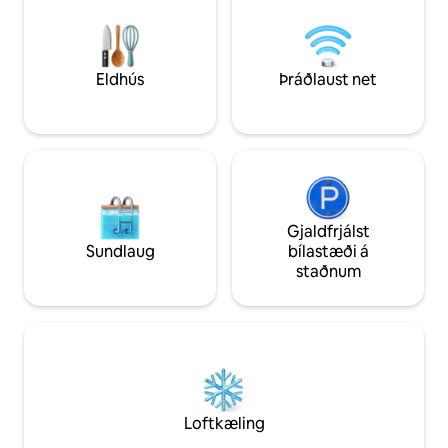
ferðalanga sem eru 
þér hrifningu til að vera á skipi.
þæginda og stíls. 
Veitingastaðir og matvöruverslanir í
veitingastöðum og
göngufæri. Innifalin þjónusta við
nágrenninu og slap
ræstingarkonu og sundlaug. Köttur fyrir
ölduhljóðinu. Drau
Eldhús
Þráðlaust net
utan lífið!!!
hér!
Gjaldfrjálst
Sundlaug
bílastæði á
staðnum
Loftkæling