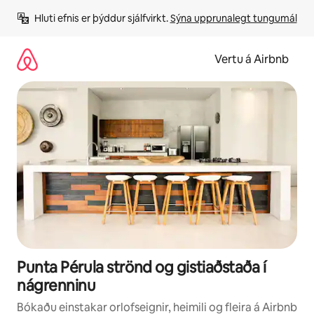
Stökkva
Hluti efnis er þýddur sjálfvirkt. 
Sýna upprunalegt tungumál
beint
að
efni
Vertu á Airbnb
Punta Pérula strönd og gistiaðstaða í
nágrenninu
Bókaðu einstakar orlofseignir, heimili og fleira á Airbnb