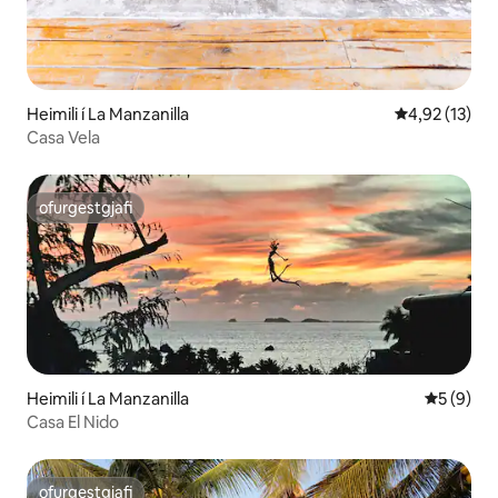
Heimili í La Manzanilla
4,92 af 5 í m
4,92 (13)
Casa Vela
ofurgestgjafi
ofurgestgjafi
Heimili í La Manzanilla
5 af 5 í 
5 (9)
Casa El Nido
ofurgestgjafi