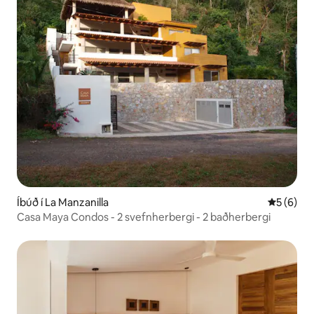
Íbúð í La Manzanilla
5 af 5 í 
5 (6)
Casa Maya Condos - 2 svefnherbergi - 2 baðherbergi