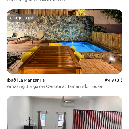
ofurgestgjafi
ofurgestgjafi
Íbúð í La Manzanilla
4,9 af 5 í m
4,9 (31)
Amazing Bungalow Cenote at Tamarindo House