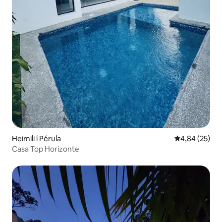
Heimili í Pérula
4,84 af 5 í m
4,84 (25)
Casa Top Horizonte