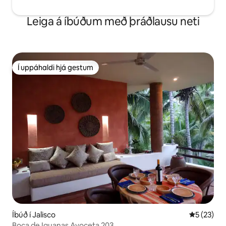
Leiga á íbúðum með þráðlausu neti
Í uppáhaldi hjá gestum
Í uppáhaldi hjá gestum
Íbúð í Jalisco
5 af 5 í m
5 (23)
Boca de Iguanas Avoceta 203