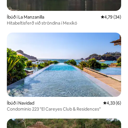
Íbúð í La Manzanilla
4,79 af 5 í m
4,79 (34)
Hitabeltisferð við ströndina í Mexíkó
Íbúð í Navidad
4,33 af 5 í 
4,33 (6)
Condominio 223 "El Careyes Club & Residences"