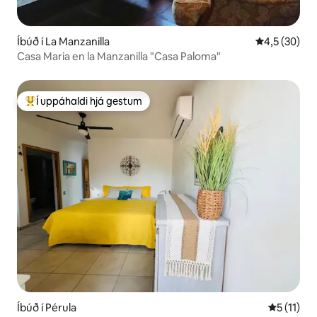
Íbúð í La Manzanilla
4,5 af 5 í m
4,5 (30)
Casa Maria en la Manzanilla "Casa Paloma"
Í uppáhaldi hjá gestum
Í mestu uppáhaldi hjá gestum
Íbúð í Pérula
5 af 5 í m
5 (11)