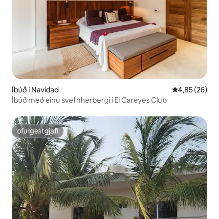
Íbúð í Navidad
4,85 af 5 í m
4,85 (26)
Íbúð með einu svefnherbergi í El Careyes Club
ofurgestgjafi
ofurgestgjafi