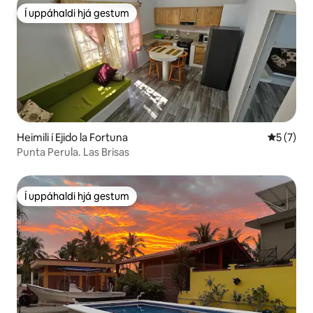
Í uppáhaldi hjá gestum
Í uppáhaldi hjá gestum
Heimili í Ejido la Fortuna
5 af 5 í 
5 (7)
Punta Perula. Las Brisas
Í uppáhaldi hjá gestum
Í uppáhaldi hjá gestum