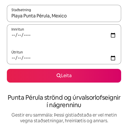
Staðsetning
Þegar niðurstöður liggja fyrir skaltu nota upp og niður örvalyk
Innritun
Útritun
Leita
Punta Pérula strönd og úrvalsorlofseignir
í nágrenninu
Gestir eru sammála: Þessi gistiaðstaða er vel metin
vegna staðsetningar, hreinlætis og annars.