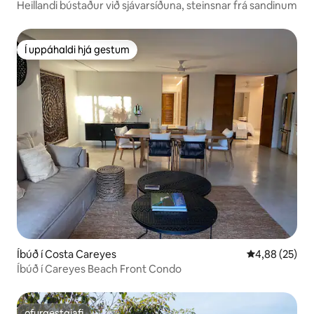
Heillandi bústaður við sjávarsíðuna, steinsnar frá sandinum
Í uppáhaldi hjá gestum
Í uppáhaldi hjá gestum
Íbúð í Costa Careyes
4,88 af 5 í m
4,88 (25)
Íbúð í Careyes Beach Front Condo
ofurgestgjafi