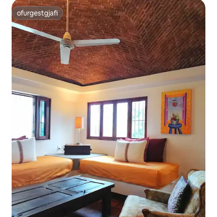
ofurgestgjafi
ofurgestgjafi