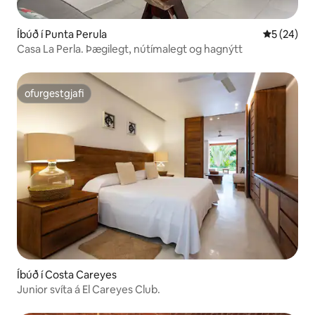
Íbúð í Punta Perula
5 af 5 í m
5 (24)
Casa La Perla. Þægilegt, nútímalegt og hagnýtt
ofurgestgjafi
ofurgestgjafi
Íbúð í Costa Careyes
Junior svíta á El Careyes Club.