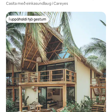
Casita með einkasundlaug í Careyes
Í uppáhaldi hjá gestum
Í uppáhaldi hjá gestum