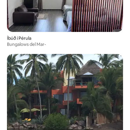
Íbúð í Pérula
Bungalows del Mar-