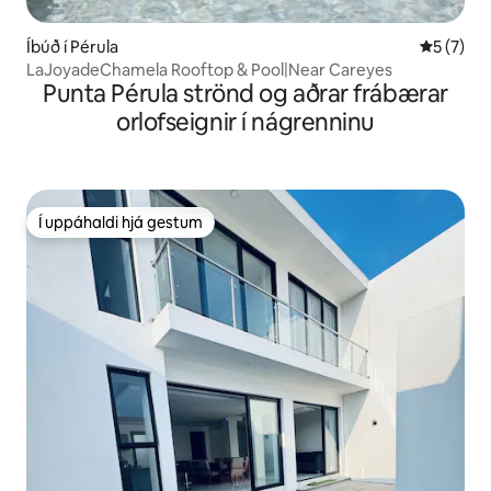
Íbúð í Pérula
5 af 5 í 
5 (7)
LaJoyadeChamela Rooftop & Pool|Near Careyes
Punta Pérula strönd og aðrar frábærar
orlofseignir í nágrenninu
Í uppáhaldi hjá gestum
Í uppáhaldi hjá gestum