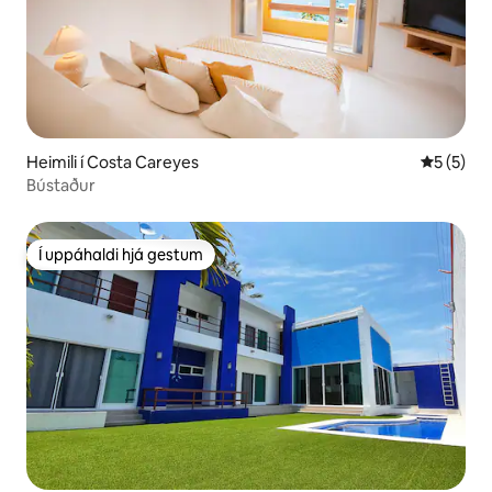
Heimili í Costa Careyes
5 af 5 í 
5 (5)
Bústaður
Í uppáhaldi hjá gestum
Í uppáhaldi hjá gestum