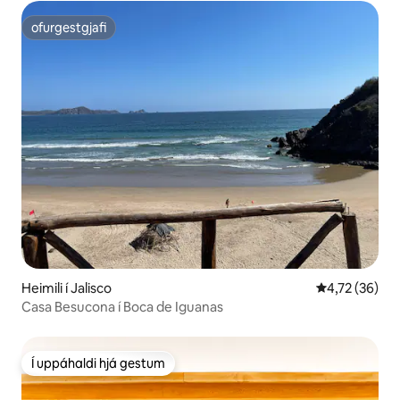
ofurgestgjafi
ofurgestgjafi
Heimili í Jalisco
4,72 af 5 í m
4,72 (36)
Casa Besucona í Boca de Iguanas
Í uppáhaldi hjá gestum
Í uppáhaldi hjá gestum