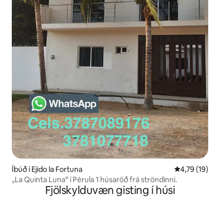
Íbúð í Ejido la Fortuna
4,79 af 5 í m
4,79 (19)
„La Quinta Luna“ í Pérula 1 húsaröð frá ströndinni.
Fjölskylduvæn gisting í húsi