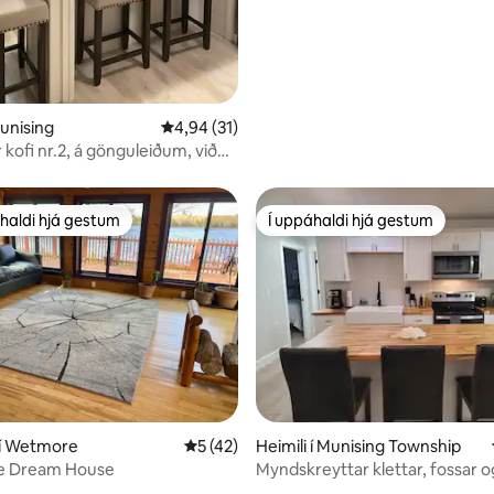
Munising
4,94 af 5 í meðaleinkunn, 31 umsagnir
4,94 (31)
kofi nr.2, á gönguleiðum, við
á miðbænum
haldi hjá gestum
Í uppáhaldi hjá gestum
uppáhaldi hjá gestum
Í uppáhaldi hjá gestum
 í Wetmore
5 af 5 í meðaleinkunn, 42 umsagnir
5 (42)
Heimili í Munising Township
ke Dream House
Myndskreyttar klettar, fossar o
gönguferðir