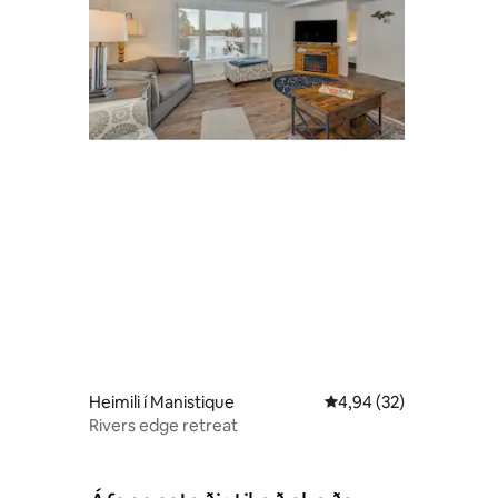
Heimili í Manistique
4,94 af 5 í meðaleinku
4,94 (32)
Rivers edge retreat