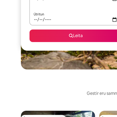
Útritun
Leita
Gestir eru sammá