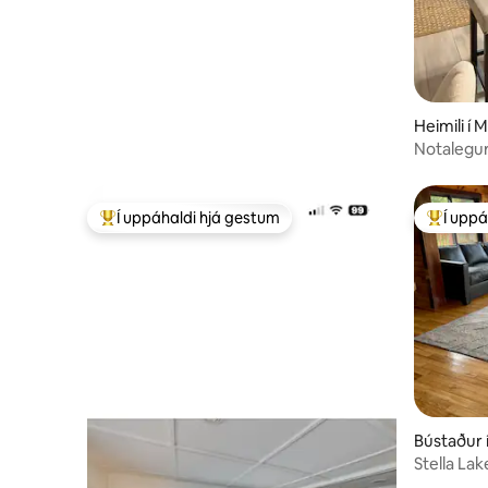
Heimili í 
Notalegur 
hliðina 
Í uppáhaldi hjá gestum
Í uppá
Í mestu uppáhaldi hjá gestum
Í mestu 
Bústaður
Stella La