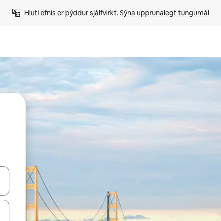
Hluti efnis er þýddur sjálfvirkt. 
Sýna upprunalegt tungumál
 niður örvalyklana eða skoða með því að snerta eða strjúka.