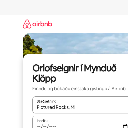
Stökkva
beint
að
efni
Orlofseignir í Mynduð
Klöpp
Finndu og bókaðu einstaka gistingu á Airbnb
Staðsetning
Þegar niðurstöður liggja fyrir skaltu nota upp og
Innritun