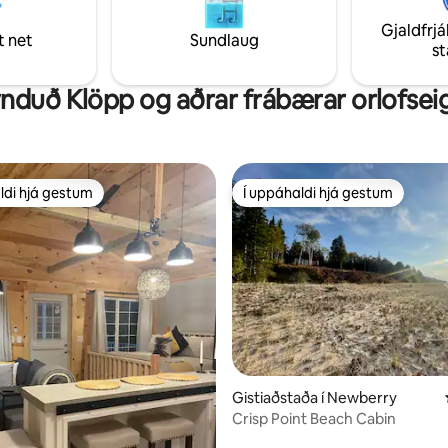
verið frábær upphafspunktur fy
Gjaldfrjá
ævintýrið þitt!
t net
Sundlaug
s
nduð Klöpp og aðrar frábærar orlofseig
ldi hjá gestum
Í uppáhaldi hjá gestum
ldi hjá gestum
Í uppáhaldi hjá gestum
nn, 53 umsagnir
Gistiaðstaða í Newberry
Crisp Point Beach Cabin