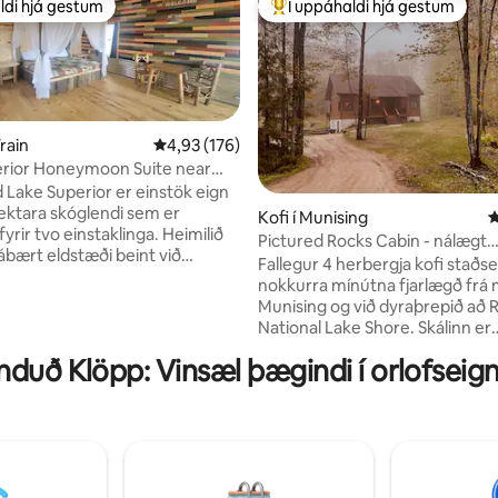
ldi hjá gestum
Í uppáhaldi hjá gestum
ldi hjá gestum
Í mestu uppáhaldi hjá gestum
Train
4,93 af 5 í meðaleinkunn, 176 umsagnir
4,93 (176)
erior Honeymoon Suite near
Rocks
d Lake Superior er einstök eign
ektara skóglendi sem er
Kofi í Munising
4
n, 144 umsagnir
fyrir tvo einstaklinga. Heimilið
Pictured Rocks Cabin - nálægt
ábært eldstæði beint við
snjóþrúðum!
Fallegur 4 herbergja kofi staðse
gjuna með útsýni yfir Autrain-
nokkurra mínútna fjarlægð frá
d-eyju og fleira... Svítan er
Munising og við dyraþrepið að 
 frí- eða brúðkaupsferðastaður
National Lake Shore. Skálinn er
 sem leita að þessum sérstaka
staðsettur á rólegri, malbikaðri,
er flott, stórt sjónvarp,
duð Klöpp: Vinsæl þægindi í orlofsei
trjávaxinni götu á 6 friðsælum 
net og Netflix, EÐA 2 stór
harðviðarskógi. Við erum í stuttri
eð útsýni yfir vatnið. Næstu
akstursfjarlægð frá M13 og öll
 eru í 23 metra fjarlægð frá
afþreyingarvötnum sem svæði
Snyrtivörur fylgja ekki Gaman að
upp á að bjóða. Farðu í hina áttina og þú
ópinn!
ert í stuttri 15 mín akstursfjarlæ
Miners Castle/Miners Beach se