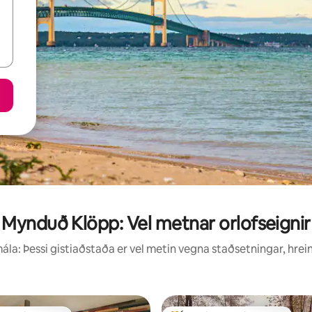
Mynduð Klöpp: Vel metnar orlofseignir
la: Þessi gistiaðstaða er vel metin vegna staðsetningar, hrei