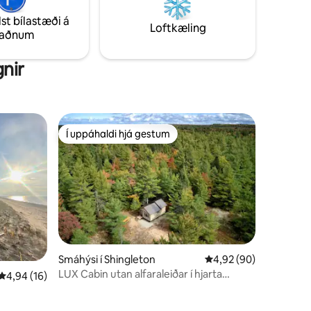
rir
lst bílastæði á
Loftkæling
taðnum
nir
Í uppáhaldi hjá gestum
Í uppáhaldi hjá gestum
Smáhýsi í Shingleton
4,92 af 5 í meðaleink
4,92 (90)
LUX Cabin utan alfaraleiðar í hjarta
4,94 af 5 í meðaleinkunn, 16 umsagnir
4,94 (16)
Pictures Rocks