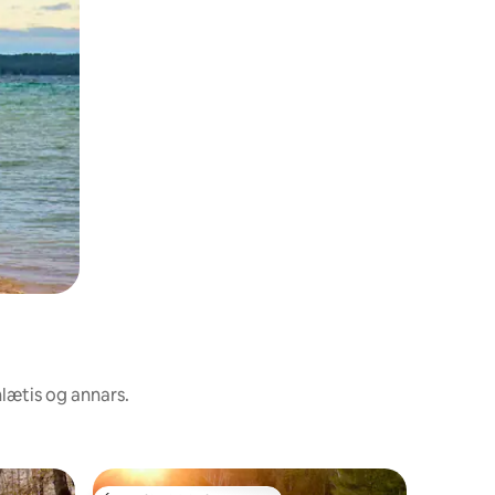
nlætis og annars.
Gistiaðst