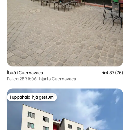
Íbúð í Cuernavaca
4,87 af 5 í m
4,87 (76)
Falleg 2BR íbúð í hjarta Cuernavaca
Í uppáhaldi hjá gestum
Í uppáhaldi hjá gestum