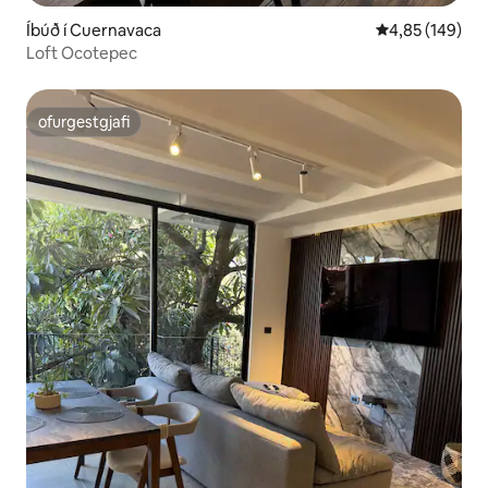
Íbúð í Cuernavaca
4,85 af 5 í me
4,85 (149)
Loft Ocotepec
ofurgestgjafi
ofurgestgjafi