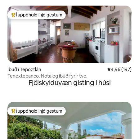
Í uppáhaldi hjá gestum
Í mestu uppáhaldi hjá gestum
Íbúð í Tepoztlán
4,96 af 5 í me
4,96 (197)
Tenextepanco. Notaleg íbúð fyrir tvo.
Fjölskylduvæn gisting í húsi
Í uppáhaldi hjá gestum
Í mestu uppáhaldi hjá gestum