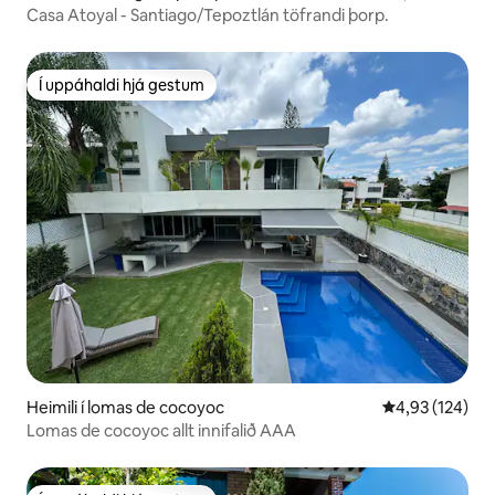
Casa Atoyal - Santiago/Tepoztlán töfrandi þorp.
Í uppáhaldi hjá gestum
Í uppáhaldi hjá gestum
Heimili í lomas de cocoyoc
4,93 af 5 í me
4,93 (124)
Lomas de cocoyoc allt innifalið AAA