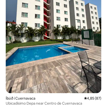
Íbúð í Cuernavaca
4,85 af 5 í m
4,85 (87)
Ubicadísimo Depa near Centro de Cuernavaca