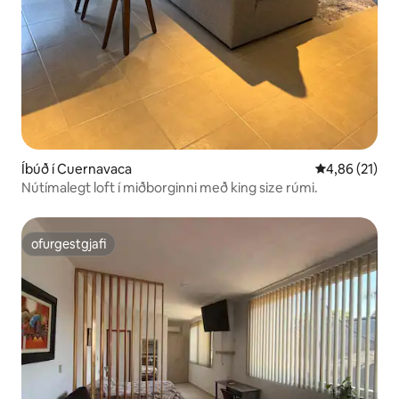
Íbúð í Cuernavaca
4,86 af 5 í m
4,86 (21)
Nútímalegt loft í miðborginni með king size rúmi.
ofurgestgjafi
ofurgestgjafi