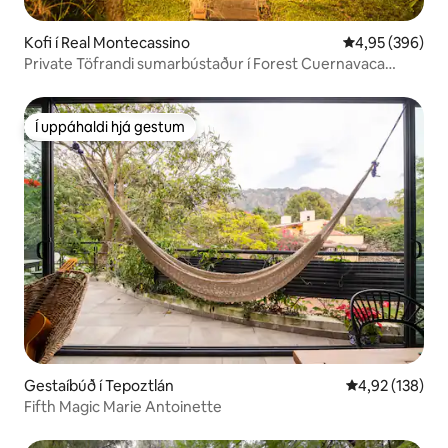
Kofi í Real Montecassino
4,95 af 5 í me
4,95 (396)
Private Töfrandi sumarbústaður í Forest Cuernavaca
CDMX
Í uppáhaldi hjá gestum
Í uppáhaldi hjá gestum
Gestaíbúð í Tepoztlán
4,92 af 5 í me
4,92 (138)
Fifth Magic Marie Antoinette