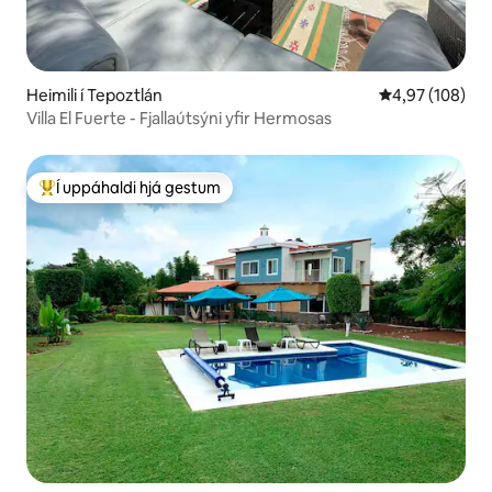
Heimili í Tepoztlán
4,97 af 5 í me
4,97 (108)
Villa El Fuerte - Fjallaútsýni yfir Hermosas
Í uppáhaldi hjá gestum
Í mestu uppáhaldi hjá gestum