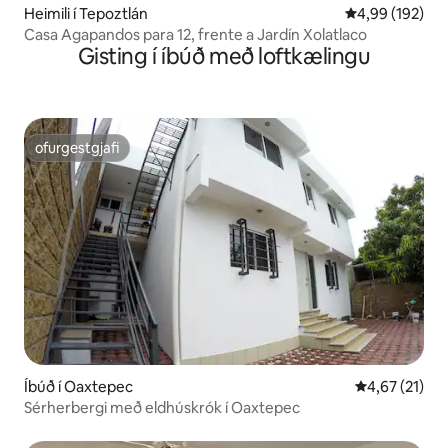
Heimili í Tepoztlán
4,99 af 5 í me
4,99 (192)
Casa Agapandos para 12, frente a Jardín Xolatlaco
Gisting í íbúð með loftkælingu
ofurgestgjafi
ofurgestgjafi
Íbúð í Oaxtepec
4,67 af 5 í m
4,67 (21)
Sérherbergi með eldhúskrók í Oaxtepec