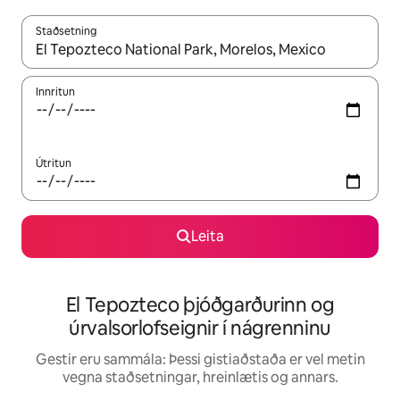
Staðsetning
Þegar niðurstöður liggja fyrir skaltu nota upp og niður örvalyk
Innritun
Útritun
Leita
El Tepozteco þjóðgarðurinn og
úrvalsorlofseignir í nágrenninu
Gestir eru sammála: Þessi gistiaðstaða er vel metin
vegna staðsetningar, hreinlætis og annars.