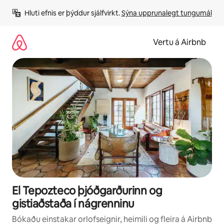
Stökkva
Hluti efnis er þýddur sjálfvirkt. 
Sýna upprunalegt tungumál
beint
að
efni
Vertu á Airbnb
El Tepozteco þjóðgarðurinn og
gistiaðstaða í nágrenninu
Bókaðu einstakar orlofseignir, heimili og fleira á Airbnb