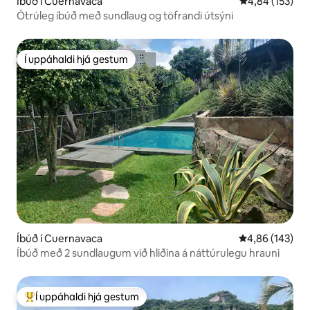
Íbúð í Cuernavaca
4,84 af 5 í me
4,84 (153)
Ótrúleg íbúð með sundlaug og töfrandi útsýni
Í uppáhaldi hjá gestum
Í uppáhaldi hjá gestum
Íbúð í Cuernavaca
4,86 af 5 í me
4,86 (143)
Íbúð með 2 sundlaugum við hliðina á náttúrulegu hrauni
Í uppáhaldi hjá gestum
Í mestu uppáhaldi hjá gestum