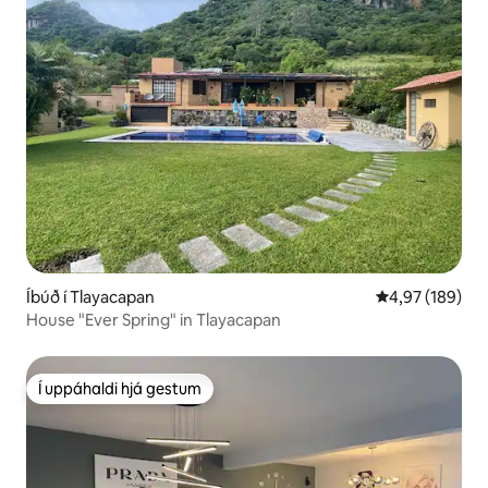
Íbúð í Tlayacapan
4,97 af 5 í me
4,97 (189)
House "Ever Spring" in Tlayacapan
Í uppáhaldi hjá gestum
Í uppáhaldi hjá gestum