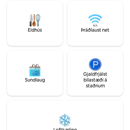
staðsetningu með ró og þægindum. Við
fyrir alla umferð þ
erum með græn svæði, einkabílastæði,
fara yfir miðbæin
hratt þráðlaust net og öruggt og
langar helgar og fr
afslappað andrúmsloft svo að þú getir
Gróður er mismun
notið dvalarinnar.
Eldhús
Þráðlaust net
Gjaldfrjálst
Sundlaug
bílastæði á
staðnum
Loftkæling