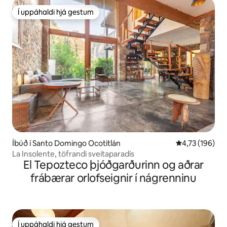
Í uppáhaldi hjá gestum
Í uppáhaldi hjá gestum
Íbúð í Santo Domingo Ocotitlán
4,73 af 5 í me
4,73 (196)
La Insolente, töfrandi sveitaparadís
El Tepozteco þjóðgarðurinn og aðrar
frábærar orlofseignir í nágrenninu
Í uppáhaldi hjá gestum