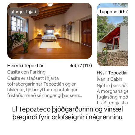
ofurgestgjafi
Í uppáhaldi hjá 
ofurgestgjafi
Í uppáhaldi hjá 
Heimili í Tepoztlán
4,77 af 5 í meðaleinkunn, 117 u
4,77 (117)
Casita con Parking
Hýsi í Tepoztlán
Casita er staðsett í hjarta
Ívan 's Cabin
töfraborgarinnar Tepoztlán og er
Njóttu þess að ve
hlýlegur, fjölbreyttur og notalegur
Á morgnana getur
frístaður með sérinngangi þar sem
fuglasöng með kaff
gæludýr eru leyfð. Þú verður umkringd
til að tengjast ættk
fjöllum og bestu kaffihúsum,
El Tepozteco þjóðgarðurinn og vinsæl
dagsins eins oft o
veitingahúsum og börum bæjarins,
staðsettur í 15 mín
þægindi fyrir orlofseignir í nágrenninu
aðeins einu húsaröð frá miðbænum og
miðbæ Tepoztlán m
hálfu húsaröð frá nýja markaðnum. Litla
göngufjarlægð fr
húsið sameinar óviðjafnanlega
í miðbæinn. Þú get