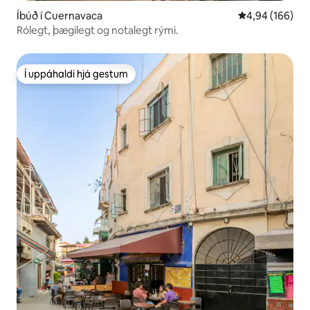
Íbúð í Cuernavaca
4,94 af 5 í me
4,94 (166)
Rólegt, þægilegt og notalegt rými.
Í uppáhaldi hjá gestum
Í uppáhaldi hjá gestum