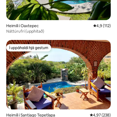
Heimili í Oaxtepec
4,9 af 5 í me
4,9 (112)
Náttúrufrí (upphitað)
Í uppáhaldi hjá gestum
Í uppáhaldi hjá gestum
Heimili í Santiago Tepetlapa
4,97 af 5 í me
4,97 (238)