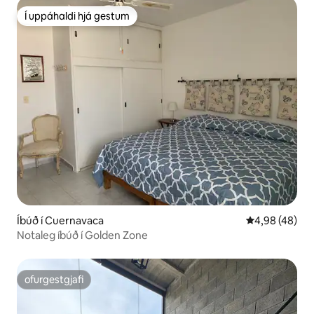
Í uppáhaldi hjá gestum
Í uppáhaldi hjá gestum
Íbúð í Cuernavaca
4,98 af 5 í m
4,98 (48)
Notaleg íbúð í Golden Zone
ofurgestgjafi
ofurgestgjafi