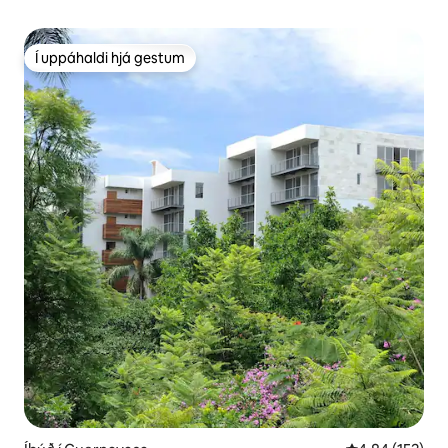
Í uppáhaldi hjá gestum
Í uppáhaldi hjá gestum