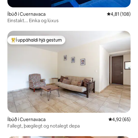
Íbúð í Cuernavaca
4,81 af 5 í me
4,81 (108)
Einstakt... Einka og lúxus
Í uppáhaldi hjá gestum
Í mestu uppáhaldi hjá gestum
Íbúð í Cuernavaca
4,92 af 5 í m
4,92 (65)
Fallegt, þægilegt og notalegt depa