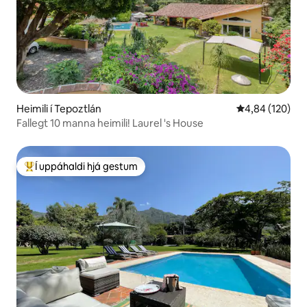
Heimili í Tepoztlán
4,84 af 5 í me
4,84 (120)
Fallegt 10 manna heimili! Laurel 's House
Í uppáhaldi hjá gestum
Í mestu uppáhaldi hjá gestum