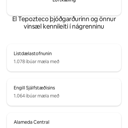
El Tepozteco þjóðgarðurinn og önnur
vinsæl kennileiti í nágrenninu
Listdælastofnunin
1.078 íbúar mæla með
Engill Sjálfstæðisins
1.064 íbúar mæla með
Alameda Central