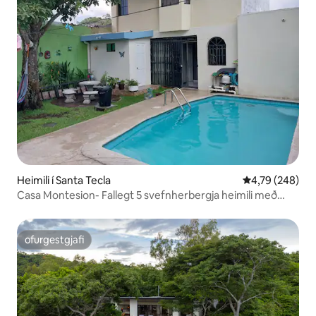
Heimili í Santa Tecla
4,79 af 5 í me
4,79 (248)
Casa Montesion- Fallegt 5 svefnherbergja heimili með
SUNDLAUG
ofurgestgjafi
ofurgestgjafi