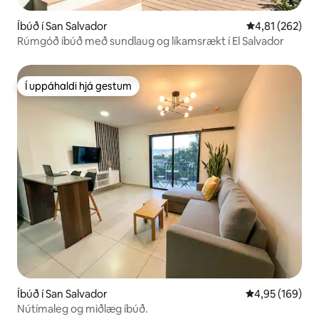
Íbúð í San Salvador
4,81 af 5 í me
4,81 (262)
Rúmgóð íbúð með sundlaug og líkamsrækt í El Salvador
Í uppáhaldi hjá gestum
Í uppáhaldi hjá gestum
Íbúð í San Salvador
4,95 af 5 í me
4,95 (169)
Nútímaleg og miðlæg íbúð.