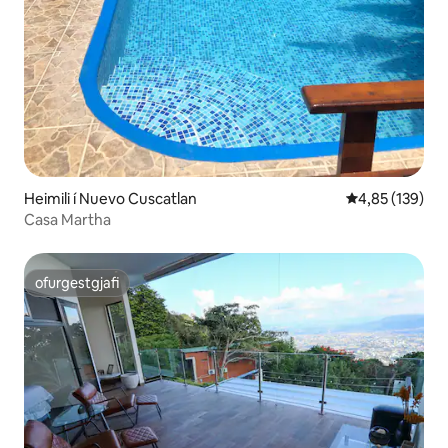
Heimili í Nuevo Cuscatlan
4,85 af 5 í me
4,85 (139)
Casa Martha
ofurgestgjafi
ofurgestgjafi