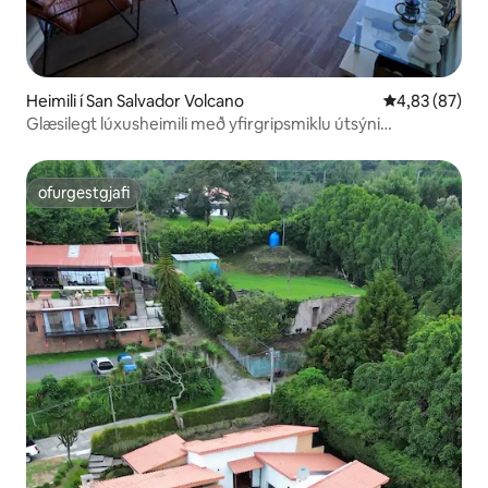
Heimili í San Salvador Volcano
4,83 af 5 í m
4,83 (87)
Glæsilegt lúxusheimili með yfirgripsmiklu útsýni
@ElBoquerón
ofurgestgjafi
ofurgestgjafi