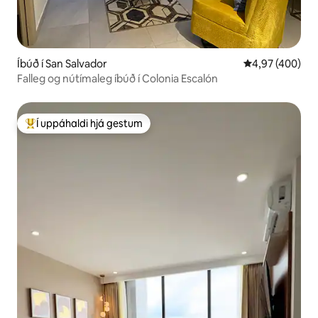
Íbúð í San Salvador
4,97 af 5 í me
4,97 (400)
Falleg og nútímaleg íbúð í Colonia Escalón
Í uppáhaldi hjá gestum
Í mestu uppáhaldi hjá gestum