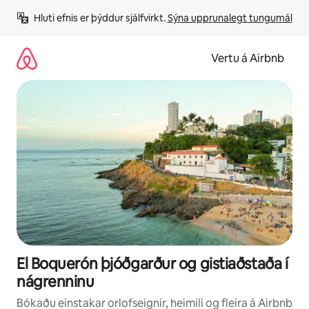
Stökkva
Hluti efnis er þýddur sjálfvirkt. 
Sýna upprunalegt tungumál
beint
að
efni
Vertu á Airbnb
El Boquerón þjóðgarður og gistiaðstaða í
nágrenninu
Bókaðu einstakar orlofseignir, heimili og fleira á Airbnb