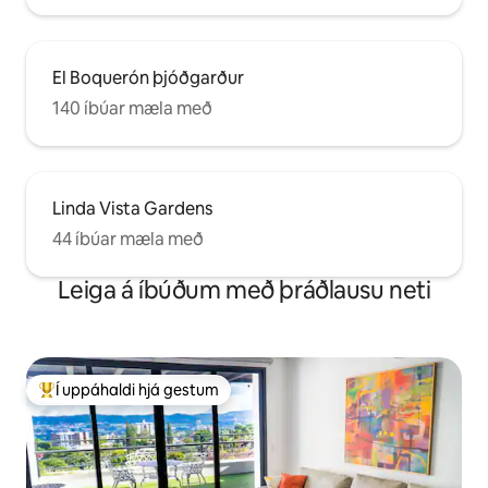
El Boquerón þjóðgarður
140 íbúar mæla með
Linda Vista Gardens
44 íbúar mæla með
Leiga á íbúðum með þráðlausu neti
Í uppáhaldi hjá gestum
Í mestu uppáhaldi hjá gestum