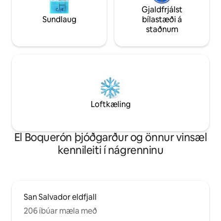
Gjaldfrjálst
Sundlaug
bílastæði á
staðnum
Loftkæling
El Boquerón þjóðgarður og önnur vinsæl
kennileiti í nágrenninu
San Salvador eldfjall
206 íbúar mæla með