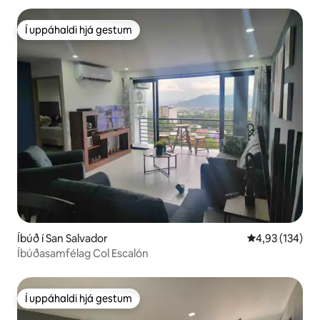
Í uppáhaldi hjá gestum
Í uppáhaldi hjá gestum
Íbúð í San Salvador
4,93 af 5 í me
4,93 (134)
Íbúðasamfélag Col Escalón
Í uppáhaldi hjá gestum
Í uppáhaldi hjá gestum