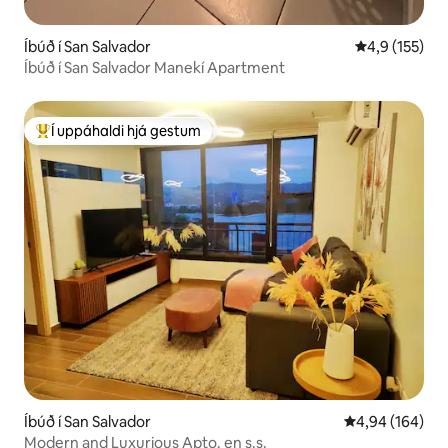
Íbúð í San Salvador
4,9 af 5 í me
4,9 (155)
Íbúð í San Salvador Manekí Apartment
Í uppáhaldi hjá gestum
Í mestu uppáhaldi hjá gestum
Íbúð í San Salvador
4,94 af 5 í me
4,94 (164)
Modern and Luxurious Apto. en s.s.