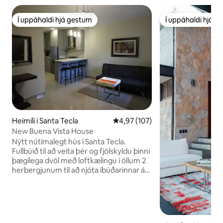
Í uppáhaldi hjá gestum
Í uppáhaldi hjá 
Í uppáhaldi hjá gestum
Í uppáhaldi hjá 
Heimili í Santa Tecla
4,97 af 5 í meðaleinkunn, 107 u
4,97 (107)
New Buena Vista House
Nýtt nútímalegt hús í Santa Tecla.
Fullbúið til að veita þér og fjölskyldu þinni
þægilega dvöl með loftkælingu í öllum 2
herbergjunum til að njóta íbúðarinnar á
heitum sumartímanum. Miðlægt og
öruggt svæði sem hentar vel fyrir
vinnufélaga og fjölskyldustundir. Þú
verður með ókeypis einkabílastæði. Það
er staðsett í 10 til 15 mínútna fjarlægð frá