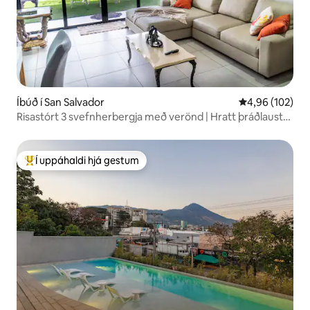
Íbúð í San Salvador
4,96 af 5 í me
4,96 (102)
Risastórt 3 svefnherbergja með verönd | Hratt þráðlaust
net og útsýni yfir borgina
Í uppáhaldi hjá gestum
Í mestu uppáhaldi hjá gestum