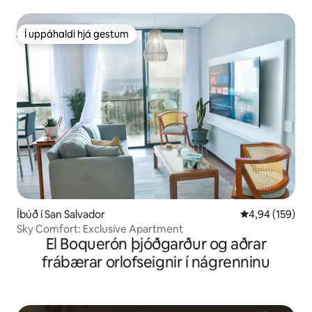
Í uppáhaldi hjá gestum
Í uppáhaldi hjá gestum
Íbúð í San Salvador
4,94 af 5 í me
4,94 (159)
Sky Comfort: Exclusive Apartment
El Boquerón þjóðgarður og aðrar
frábærar orlofseignir í nágrenninu