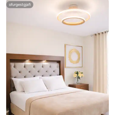
ofurgestgjafi
ofurgestgjafi