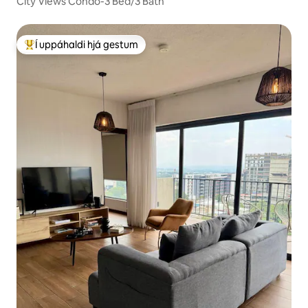
City Views Condo-3 Bed/3 Bath
Í uppáhaldi hjá gestum
Í mestu uppáhaldi hjá gestum