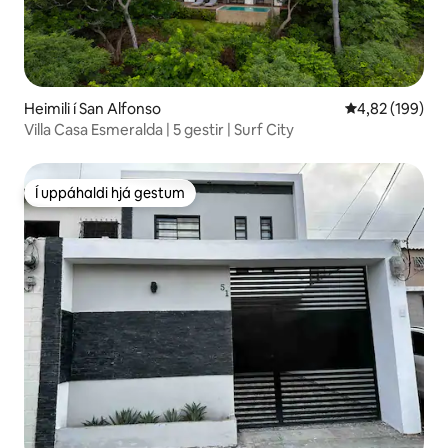
Heimili í San Alfonso
4,82 af 5 í me
4,82 (199)
Villa Casa Esmeralda | 5 gestir | Surf City
Í uppáhaldi hjá gestum
Í uppáhaldi hjá gestum