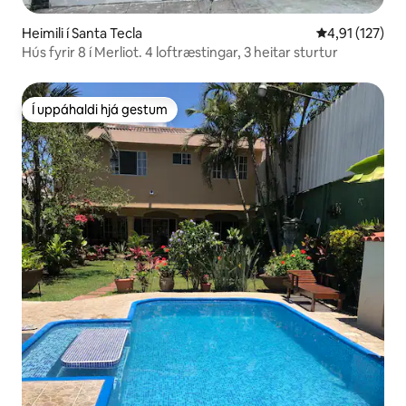
Heimili í Santa Tecla
4,91 af 5 í me
4,91 (127)
Hús fyrir 8 í Merliot. 4 loftræstingar, 3 heitar sturtur
Í uppáhaldi hjá gestum
Í uppáhaldi hjá gestum