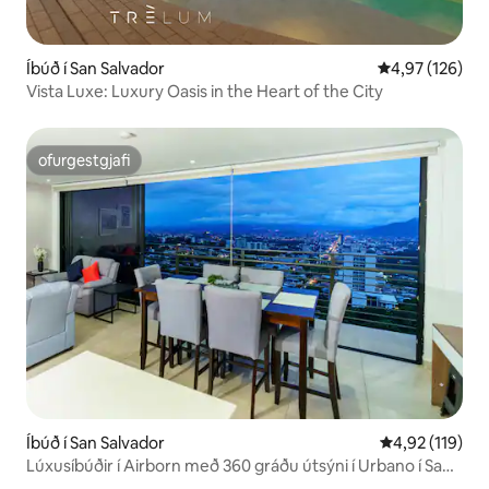
Íbúð í San Salvador
4,97 af 5 í me
4,97 (126)
Vista Luxe: Luxury Oasis in the Heart of the City
ofurgestgjafi
ofurgestgjafi
Íbúð í San Salvador
4,92 af 5 í me
4,92 (119)
Lúxusíbúðir í Airborn með 360 gráðu útsýni í Urbano í San
Salvador