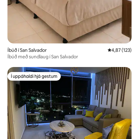
Íbúð í San Salvador
4,87 af 5 í me
4,87 (123)
Íbúð með sundlaug í San Salvador
Í uppáhaldi hjá gestum
Í uppáhaldi hjá gestum