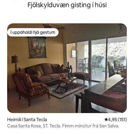
Fjölskylduvæn gisting í húsi
Í uppáhaldi hjá gestum
Í uppáhaldi hjá gestum
Heimili í Santa Tecla
4,95 af 5 í me
4,95 (151)
Casa Santa Rosa, ST. Tecla. Fimm mínútur frá San Salva.