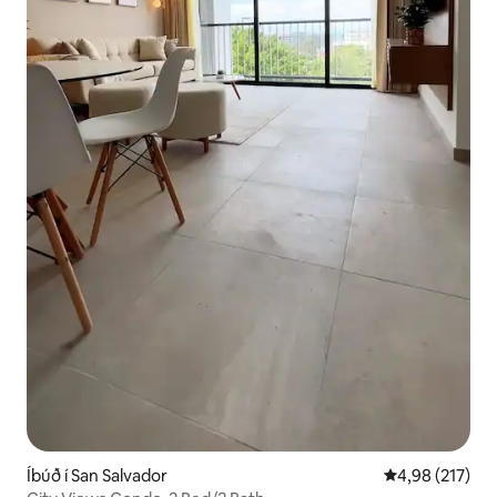
Íbúð í San Salvador
4,98 af 5 í me
4,98 (217)