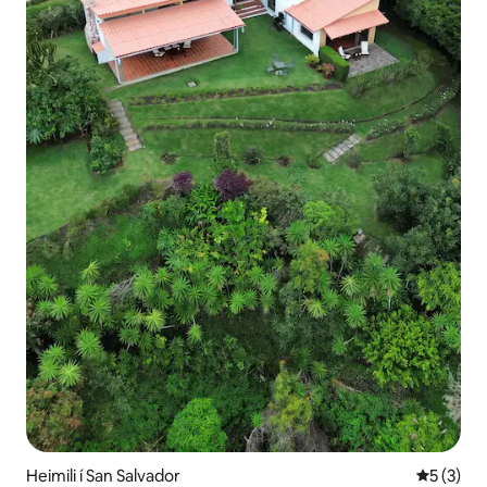
Heimili í San Salvador
5 af 5 í 
5 (3)