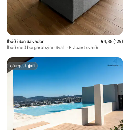
Íbúð í San Salvador
4,88 af 5 í me
4,88 (129)
Íbúð með borgarútsýni · Svalir · Frábært svæði
ofurgestgjafi
ofurgestgjafi