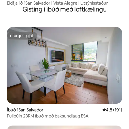
Eldfjallið í San Salvador | Vista Alegre | Útsýnisstaður
Gisting í íbúð með loftkælingu
ofurgestgjafi
ofurgestgjafi
Íbúð í San Salvador
4,8 af 5 í me
4,8 (191)
Fullbúin 2BRM íbúð með þaksundlaug ESA