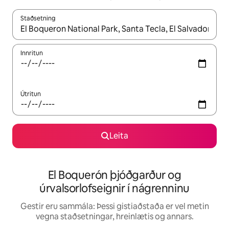
Staðsetning
Þegar niðurstöður liggja fyrir skaltu nota upp og niður örvalyk
Innritun
Útritun
Leita
El Boquerón þjóðgarður og
úrvalsorlofseignir í nágrenninu
Gestir eru sammála: Þessi gistiaðstaða er vel metin
vegna staðsetningar, hreinlætis og annars.