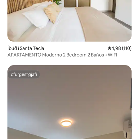
Íbúð í Santa Tecla
4,98 af 5 í me
4,98 (110)
APARTAMENTO Moderno 2 Bedroom 2 Baños +WIFI
ofurgestgjafi
ofurgestgjafi