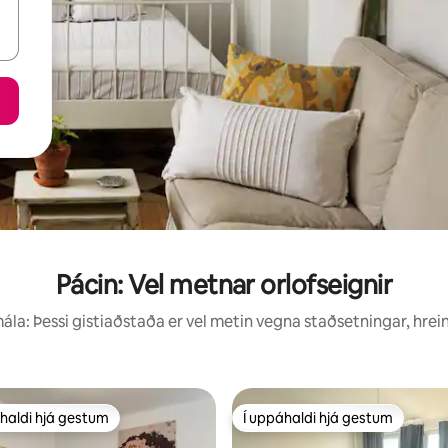
Pácin: Vel metnar orlofseignir
la: Þessi gistiaðstaða er vel metin vegna staðsetningar, hrei
haldi hjá gestum
Í uppáhaldi hjá gestum
uppáhaldi hjá gestum
Í uppáhaldi hjá gestum