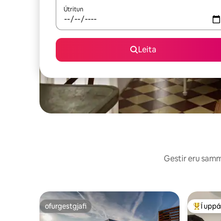
Útritun
Leita
Gestir eru sammá
ofurgestgjafi
Í uppá
ofurgestgjafi
Í mestu 