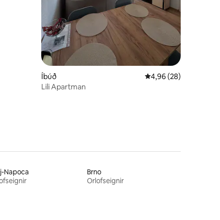
Íbúð
4,96 af 5 í meðaleink
4,96 (28)
Lili Apartman
uj-Napoca
Brno
ofseignir
Orlofseignir