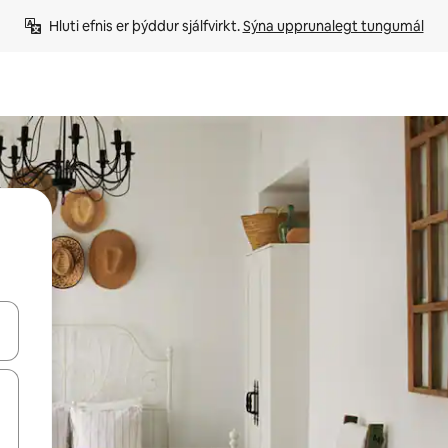
Hluti efnis er þýddur sjálfvirkt. 
Sýna upprunalegt tungumál
 niður örvalyklana eða skoða með því að snerta eða strjúka.