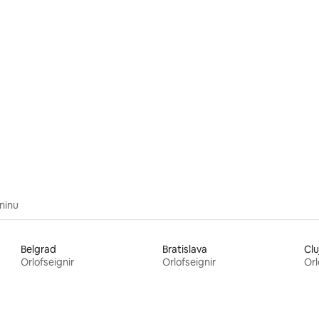
centrum, AC 2x
nninu
Belgrad
Bratislava
Cl
Orlofseignir
Orlofseignir
Orl