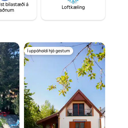
lst bílastæði á
pp á að
Loftkæling
taðnum
Í uppáhaldi hjá gestum
Í uppáhaldi hjá gestum