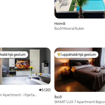
Heimili
Íbúð Mineral Rubin
haldi hjá gestum
Í uppáhaldi hjá gestum
uppáhaldi hjá gestum
Í mestu uppáhaldi hjá gestum
5 af 5 í meðaleinkunn, 20 umsagnir
5 (20)
Apartment - í hjarta
Íbúð
unn, 9 umsagnir
ar
SMART LUX 7 Apartment Bajzov