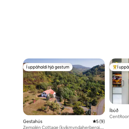
Í uppáhaldi hjá gestum
Í uppá
Í uppáhaldi hjá gestum
Í mestu 
Íbúð
CentRoom 
Gestahús
5 af 5 í meðaleink
5 (9)
borgarinn
Zemplén Cottage (kvikmyndaherbergi,