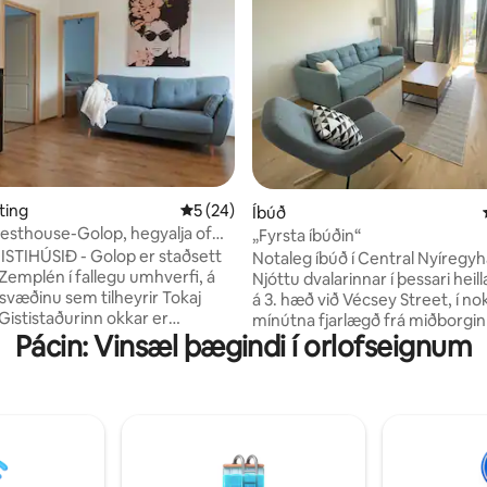
nn, 25 umsagnir
ting
5 af 5 í meðaleinkunn, 24 umsagnir
5 (24)
Íbúð
sthouse-Golop, hegyalja of
„Fyrsta íbúðin“
TIHÚSIÐ - Golop er staðsett
Notaleg íbúð í Central Nyíregy
 Zemplén í fallegu umhverfi, á
Njóttu dvalarinnar í þessari heil
svæðinu sem tilheyrir Tokaj
á 3. hæð við Vécsey Street, í no
Gististaðurinn okkar er
mínútna fjarlægð frá miðborgin
 við fætur Somos-fjalls,
Pácin: Vinsæl þægindi í orlofseignum
Verslanir, veitingastaðir,
nn er opinn fyrir nærliggjandi
almenningsgarður og leikvöllur 
og frá veröndinni og
nágrenninu. Auðvelt er að kom
gganum er fallegt útsýni yfir
lestar- og strætisvagnastöðvar.
 Garðurinn okkar rennur saman
þægilegt svefnherbergi, rúmgó
n. Skógarfálar, kanínur og önnur
fullbúið eldhús, ókeypis þráðlau
u daglegir gestir og ef við erum
Netflix. Tilvalið fyrir 2 gesti en 3
 þolinmóð getum við einnig séð
þægilega. Bókaðu núna og kynn