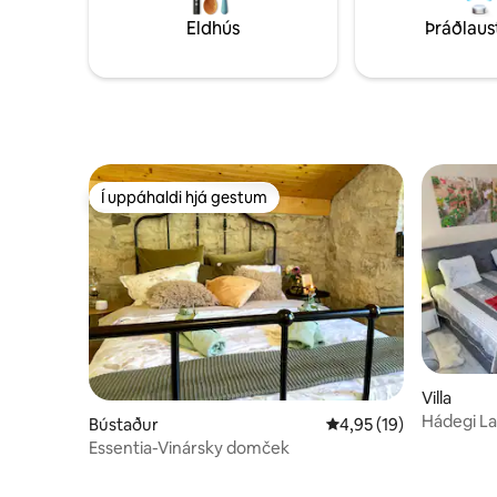
borginni okkar!
litlar rán
Eldhús
Þráðlaus
frá verönd
Í uppáhaldi hjá gestum
Í uppáhaldi hjá gestum
Villa
Hádegi L
Bústaður
4,95 af 5 í meðaleinku
4,95 (19)
Essentia-Vinársky domček