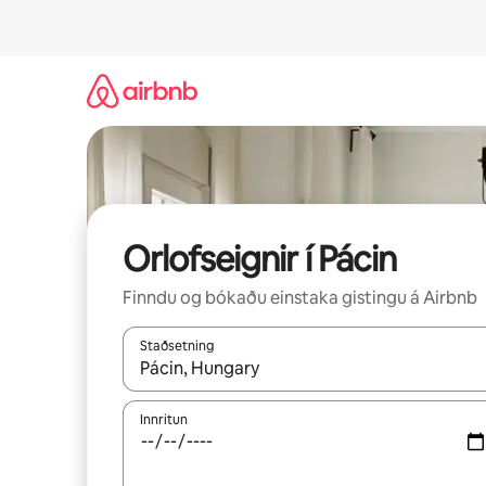
Stökkva
beint
að
efni
Orlofseignir í Pácin
Finndu og bókaðu einstaka gistingu á Airbnb
Staðsetning
Þegar niðurstöður liggja fyrir skaltu nota upp og
Innritun