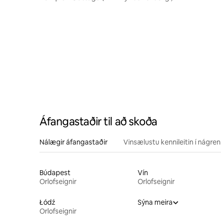
morgunverður)
Áfangastaðir til að skoða
Nálægir áfangastaðir
Vinsælustu kennileitin í nágre
Búdapest
Vín
Orlofseignir
Orlofseignir
Łódź
Sýna meira
Orlofseignir