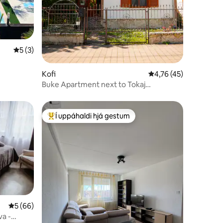
5 af 5 í meðaleinkunn, 3 umsagnir
5 (3)
Kofi
4,76 af 5 í meðaleink
4,76 (45)
Buke Apartment next to Tokaj
Festivalkatlan
Í uppáhaldi hjá gestum
Í mestu uppáhaldi hjá gestum
5 af 5 í meðaleinkunn, 66 umsagnir
5 (66)
a -