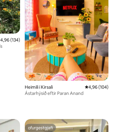
,96 af 5 í meðaleinkunn, 134 umsagnir
4,96 (134)
ís
Heimili í Kirsali
4,96 af 5 í meðaleinku
4,96 (104)
Ástarhýsið eftir Paran Anand
ofurgestgjafi
ofurgestgjafi