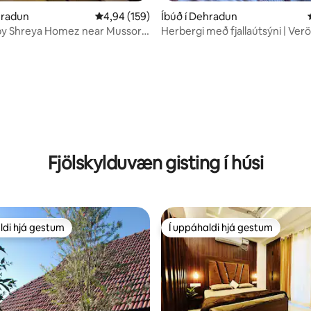
n, 106 umsagnir
hradun
4,94 af 5 í meðaleinkunn, 159 umsagnir
4,94 (159)
Íbúð í Dehradun
by Shreya Homez near Mussorie
Herbergi með fjallaútsýni | Verö
rd
svefnherbergi, stofa og eldhús 
Dehradun
Fjölskylduvæn gisting í húsi
ldi hjá gestum
Í uppáhaldi hjá gestum
ldi hjá gestum
Í uppáhaldi hjá gestum