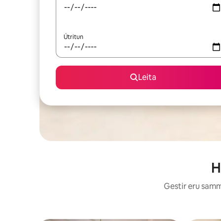
Útritun
Leita
H
Gestir eru sammá