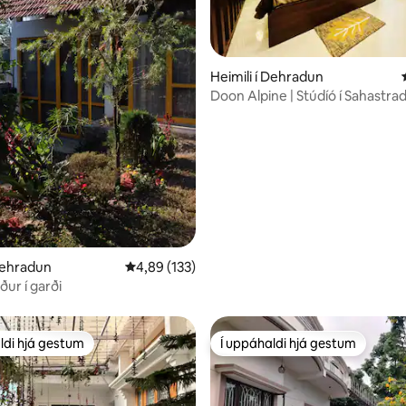
n, 167 umsagnir
Heimili í Dehradun
Doon Alpine | Stúdíó í Sahastra
Dehradun
 Dehradun
4,89 af 5 í meðaleinkunn, 133 umsagnir
4,89 (133)
aður í garði
ldi hjá gestum
Í uppáhaldi hjá gestum
ldi hjá gestum
Í uppáhaldi hjá gestum