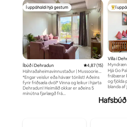
Í uppáhaldi hjá gestum
Í uppá
Í uppáhaldi hjá gestum
Í mestu 
Villa í De
Myndræn P
Íbúð í Dehradun
4,87 af 5 í meðaleinku
4,87 (15)
Hjá Go Pa
Háhraðaheimavinnustaður | Mussoorie
frábærar 
Rd | Ganga að kaffihúsi
*Engar veislur eða hávær tónlist! Aðeins
og fjölda 
fyrir friðsæla dvöl* Vinna og leikur í hjarta
blanda af
Dehradun! Heimilið okkar er aðeins 5
ávöxtum o
mínútna fjarlægð frá
afurðum o
Hafsbúð 
verslunarmiðstöðvum og brugghúsum
garðyrkju
og þar er sérstök uppsetning fyrir
Ayurveda 
fjarvinnu með ofurhröðu þráðlausu neti.
deila. A
Slakaðu á í þægindum loftræstingar,
er opinn a
eldaðu í fullbúnu eldhúsi eða njóttu
(veröndin)
tebolls á grænu svölunum. Þvottavél er til