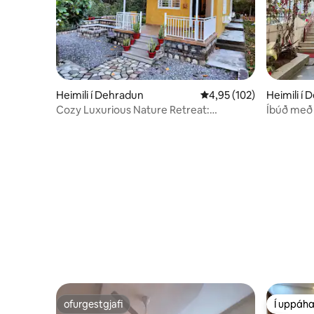
Heimili í Dehradun
4,95 af 5 í meðaleinkun
4,95 (102)
Heimili í
Cozy Luxurious Nature Retreat:
Íbúð með 
Devnishtha Cottage
svefnherb
ofurgestgjafi
Í uppáha
ofurgestgjafi
Í uppáha