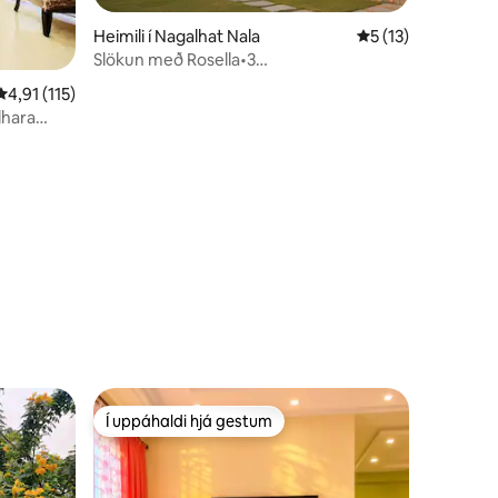
Heimili í Nagalhat Nala
5 af 5 í meðaleink
5 (13)
Slökun með Rosella•3
svefnherbergi•Lúxusvilla•Útsýni yfir
4,91 af 5 í meðaleinkunn, 115 umsagnir
4,91 (115)
borgina
dhara
Í uppáhaldi hjá gestum
Í uppáhaldi hjá gestum