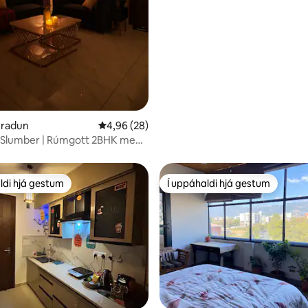
hradun
4,96 af 5 í meðaleinkunn, 28 umsagnir
4,96 (28)
Slumber | Rúmgott 2BHK með
útsýni
ldi hjá gestum
Í uppáhaldi hjá gestum
ldi hjá gestum
Í uppáhaldi hjá gestum