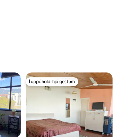
Mussoorie!
Í uppáhaldi hjá gestum
Í uppáhaldi hjá gestum