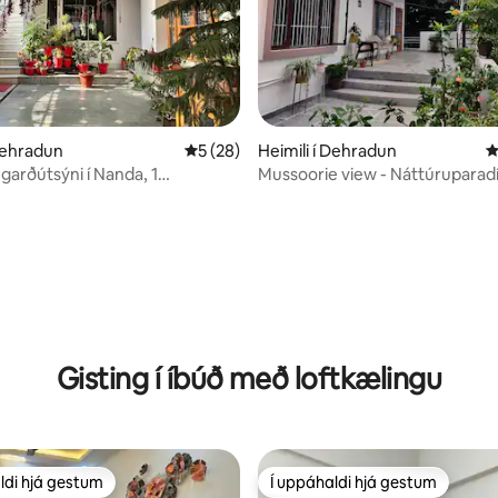
n, 102 umsagnir
 Dehradun
5 af 5 í meðaleinkunn, 28 umsagnir
5 (28)
Heimili í Dehradun
4
garðútsýni í Nanda, 1
Mussoorie view - Náttúruparad
ergi, stofa og eldhús
Gisting í íbúð með loftkælingu
ldi hjá gestum
Í uppáhaldi hjá gestum
ldi hjá gestum
Í uppáhaldi hjá gestum