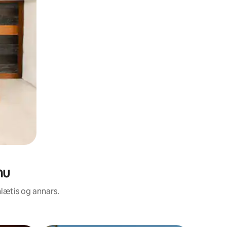
nu
nlætis og annars.