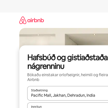
Stökkva
beint
að
efni
Hafsbúð og gistiaðstaða 
nágrenninu
Bókaðu einstakar orlofseignir, heimili og fleira
Airbnb
Staðsetning
Þegar niðurstöður liggja fyrir skaltu nota upp og
Innritun