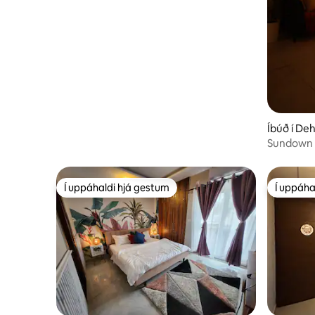
Íbúð í De
Sundown 
karókí og 
Í uppáhaldi hjá gestum
Í uppáha
Í uppáhaldi hjá gestum
Í uppáha