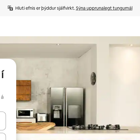
Hluti efnis er þýddur sjálfvirkt. 
Sýna upprunalegt tungumál
í
 á
 niður örvalyklana eða skoða með því að snerta eða strjúka.