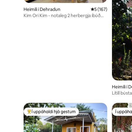
Heimili í Dehradun
5 af 5 í meðaleinkun
5 (167)
Kim Ori Kim - notaleg 2 herbergja íbúð
með svölum (ISBT 7 mín.)
Heimili í
Lítill búst
Í uppáhaldi hjá gestum
Í uppáha
Í mestu uppáhaldi hjá gestum
Í uppáha