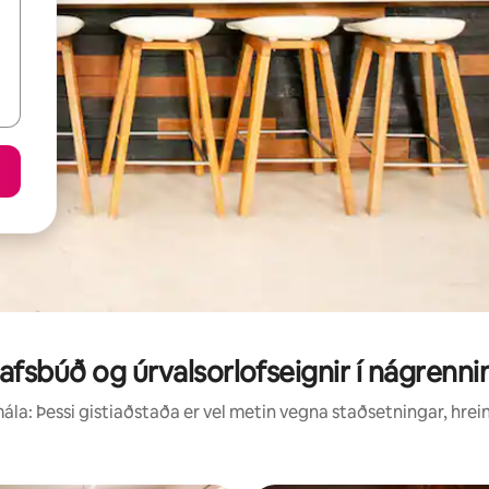
afsbúð og úrvalsorlofseignir í nágrenni
la: Þessi gistiaðstaða er vel metin vegna staðsetningar, hrei