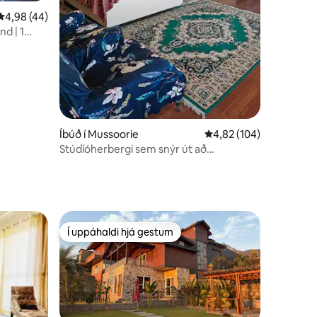
4,98 af 5 í meðaleinkunn, 44 umsagnir
4,98 (44)
nd | 1
|
Íbúð í Mussoorie
4,82 af 5 í meðaleinku
4,82 (104)
Stúdíóherbergi sem snýr út að
Dehradun-dalnum!
Í uppáhaldi hjá gestum
Í uppáhaldi hjá gestum