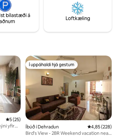
rétti sem innihalda kjöt af fræga
omið er
matseðlinum sem kokkurinn Sameer og
ullfært
lst bílastæði á
móðir hans, Swapna, hafa útbúið.
Loftkæling
taðnum
f !
Í uppáhaldi hjá gestum
Í uppáhaldi hjá gestum
5 af 5 í meðaleinkunn, 25 umsagnir
5 (25)
ýni yfir
Íbúð í Dehradun
4,85 af 5 í meðaleinku
4,85 (228)
Bird's View - 2BR Weekend vacation near