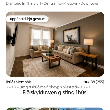
Diamond In The Bluff~Central To~Midtown~Downtown
Í uppáhaldi hjá gestum
Í uppáhaldi hjá gestum
Íbúð í Memphis
4,88 af 5 í me
4,88 (255)
⭐️⭐️⭐️⭐️⭐️Umgirt íbúð með ókeypis bílastæði⭐️⭐️⭐️⭐️⭐️
Fjölskylduvæn gisting í húsi