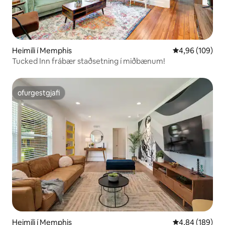
Heimili í Memphis
4,96 af 5 í me
4,96 (109)
Tucked Inn frábær staðsetning í miðbænum!
ofurgestgjafi
ofurgestgjafi
Heimili í Memphis
4,84 af 5 í me
4,84 (189)