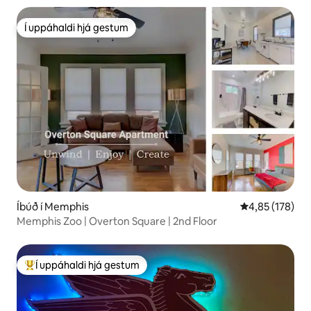
Í uppáhaldi hjá gestum
Í uppáhaldi hjá gestum
Íbúð í Memphis
4,85 af 5 í me
4,85 (178)
Memphis Zoo | Overton Square | 2nd Floor
Í uppáhaldi hjá gestum
Í mestu uppáhaldi hjá gestum