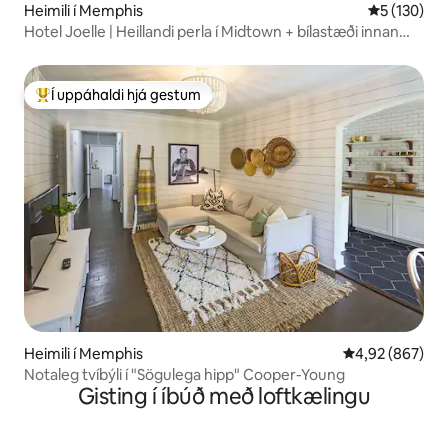
Heimili í Memphis
5 af 5 í me
5 (130)
Hotel Joelle | Heillandi perla í Midtown + bílastæði innan
girðingar
Í uppáhaldi hjá gestum
Í mestu uppáhaldi hjá gestum
Heimili í Memphis
4,92 af 5 í me
4,92 (867)
Notaleg tvíbýli í "Sögulega hipp" Cooper-Young
Gisting í íbúð með loftkælingu