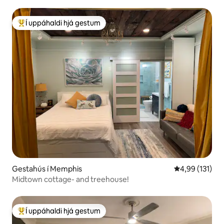
Í uppáhaldi hjá gestum
Í mestu uppáhaldi hjá gestum
Gestahús í Memphis
4,99 af 5 í me
4,99 (131)
Midtown cottage- and treehouse!
Í uppáhaldi hjá gestum
Í mestu uppáhaldi hjá gestum