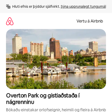
Stökkva
Hluti efnis er þýddur sjálfvirkt. 
Sýna upprunalegt tungumál
beint
að
efni
Vertu á Airbnb
Overton Park og gistiaðstaða í
nágrenninu
Bókaðu einstakar orlofseignir, heimili og fleira á Airbnb