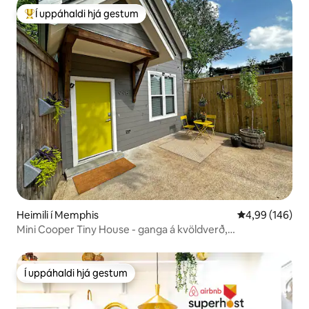
Í uppáhaldi hjá gestum
Í mestu uppáhaldi hjá gestum
Heimili í Memphis
4,99 af 5 í me
4,99 (146)
Mini Cooper Tiny House - ganga á kvöldverð,
einkahúsnæði
Í uppáhaldi hjá gestum
Í uppáhaldi hjá gestum