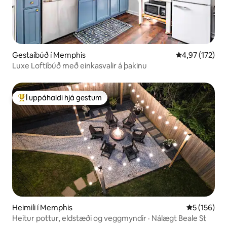
Gestaíbúð í Memphis
4,97 af 5 í me
4,97 (172)
Luxe Loftíbúð með einkasvalir á þakinu
Í uppáhaldi hjá gestum
Í mestu uppáhaldi hjá gestum
Heimili í Memphis
5 af 5 í me
5 (156)
Heitur pottur, eldstæði og veggmyndir · Nálægt Beale St