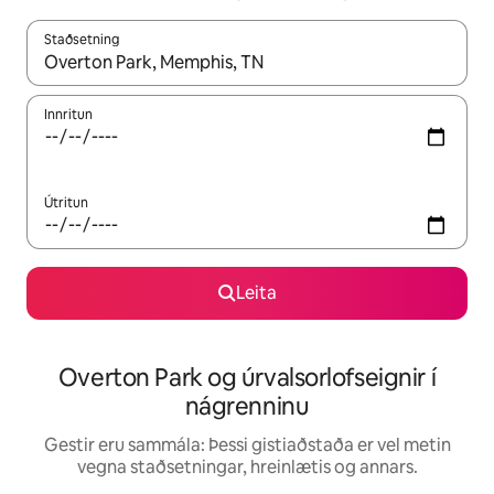
Staðsetning
Þegar niðurstöður liggja fyrir skaltu nota upp og niður örvalyk
Innritun
Útritun
Leita
Overton Park og úrvalsorlofseignir í
nágrenninu
Gestir eru sammála: Þessi gistiaðstaða er vel metin
vegna staðsetningar, hreinlætis og annars.