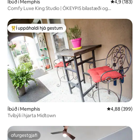
Íbúð í Memphis
4,9 af 5 í me
4,9 (183)
Comfy Luxe King Studio | ÓKEYPIS bílastæði og
ÞRÁÐLAUST NET
Í uppáhaldi hjá gestum
Í mestu uppáhaldi hjá gestum
Íbúð í Memphis
4,88 af 5 í með
4,88 (399)
Tvíbýli í hjarta Midtown
ofurgestgjafi
ofurgestgjafi