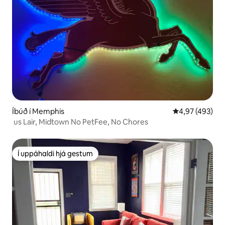
Íbúð í Memphis
4,97 af 5 í me
4,97 (493)
‌ us Lair, Midtown No PetFee, No Chores
Í uppáhaldi hjá gestum
Í uppáhaldi hjá gestum