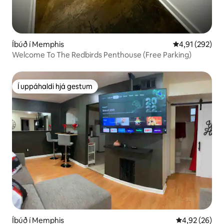
Íbúð í Memphis
4,91 af 5 í me
4,91 (292)
Welcome To The Redbirds Penthouse (Free Parking)
Í uppáhaldi hjá gestum
Í uppáhaldi hjá gestum
Íbúð í Memphis
4,92 af 5 í m
4,92 (26)