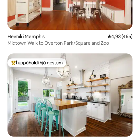
Heimili í Memphis
4,93 af 5 í me
4,93 (465)
Midtown Walk to Overton Park/Square and Zoo
Í uppáhaldi hjá gestum
Í mestu uppáhaldi hjá gestum