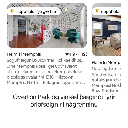
Í uppáhaldi hjá gestum
Í uppáhaldi hj
Í mestu uppáhaldi hjá gestum
Í mestu uppáhald
Heimili í Memphis
4,97 af 5 í meðaleinkunn, 119 u
4,97 (119)
Sögufrægur lúxus:Arnar, kokkaeldhús,
Heimili í Memphis
10 svefnpláss
„The Memphis Rose“ gæludýravænt
Notalegt|Gæludýr
afdrep. Kynnstu sjarma Memphis Rose,
Zoo|Afgirt garðsv
Verið velkomin í 
glæsilegs dvalar frá 1916 í Midtown
notalega afdrep o
Memphis. Njóttu ríkulegrar sögu, sem er
Memphis! Nokkrar 
sýnd með upprunalegum harðviði og
Bowl Stadium, dý
tímalausum innréttingum, um leið og þú
Overton Park og vinsæl þægindi fyrir
Park, Cooper You
nýtur nútímalegs lúxus eins og hágæða
Art District. Heilla
orlofseignir í nágrenninu
eldhúss og mjúks
fullkomlega staðse
riskvikmyndaherbergis. Þetta hús er
Heimsæktu Coope
staðsett steinsnar frá líflegu næturlífi og
Square eða Beale S
blandar saman sögulegu aðdráttarafli og
á í notalegri stofu,
nútímalegu yfirbragði fyrir