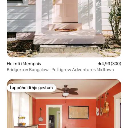
Heimili í Memphis
4,93 af 5 í me
4,93 (300)
Bridgerton Bungalow | Pettigrew Adventures Midtown
Í uppáhaldi hjá gestum
Í uppáhaldi hjá gestum