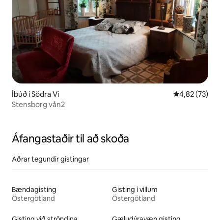
Íbúð í Södra Vi
4,82 af 5 í m
4,82 (73)
Stensborg vån2
Áfangastaðir til að skoða
Aðrar tegundir gistingar
Bændagisting
Gisting í villum
Östergötland
Östergötland
Gisting við ströndina
Gæludýravæn gisting