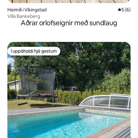
Heimili í Vikingstad
5 af 5 í 
5 (6)
Villa Bankeberg
Aðrar orlofseignir með sundlaug
Í uppáhaldi hjá gestum
Í uppáhaldi hjá gestum