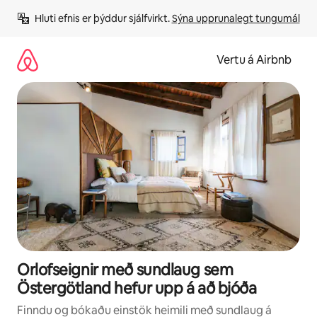
Stökkva
Hluti efnis er þýddur sjálfvirkt. 
Sýna upprunalegt tungumál
beint
að
efni
Vertu á Airbnb
Orlofseignir með sundlaug sem
Östergötland hefur upp á að bjóða
Finndu og bókaðu einstök heimili með sundlaug á