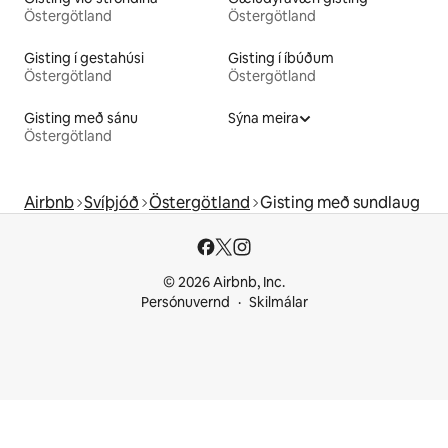
Östergötland
Östergötland
Gisting í gestahúsi
Gisting í íbúðum
Östergötland
Östergötland
Gisting með sánu
Sýna meira
Östergötland
Airbnb
Svíþjóð
Östergötland
Gisting með sundlaug
© 2026 Airbnb, Inc.
Persónuvernd
Skilmálar