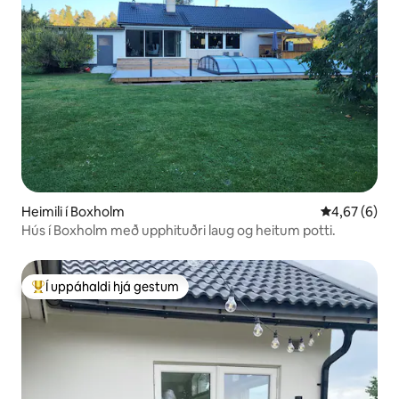
Heimili í Boxholm
4,67 af 5 í 
4,67 (6)
Hús í Boxholm með upphituðri laug og heitum potti.
Í uppáhaldi hjá gestum
Í mestu uppáhaldi hjá gestum