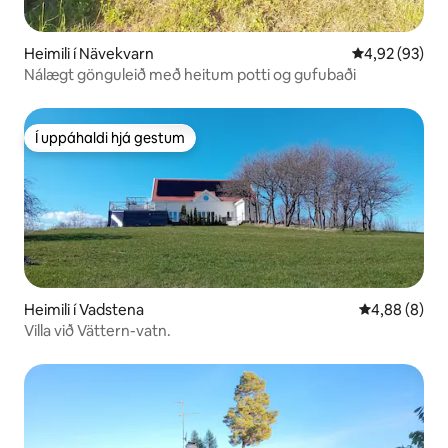
Heimili í Nävekvarn
4,92 af 5 í m
4,92 (93)
Nálægt gönguleið með heitum potti og gufubaði
Í uppáhaldi hjá gestum
Í uppáhaldi hjá gestum
Heimili í Vadstena
4,88 af 5 í 
4,88 (8)
Villa við Vättern-vatn.