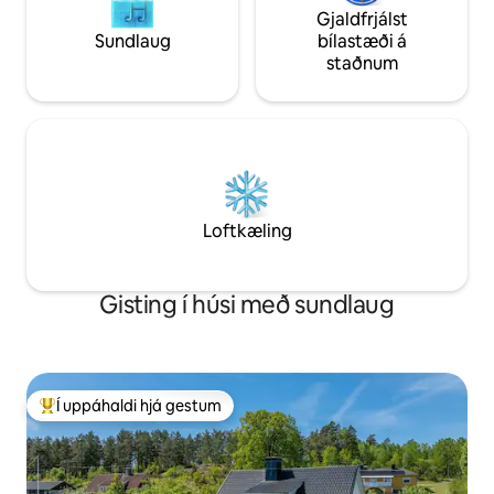
Gjaldfrjálst
Sundlaug
bílastæði á
staðnum
Loftkæling
Gisting í húsi með sundlaug
Í uppáhaldi hjá gestum
Í mestu uppáhaldi hjá gestum