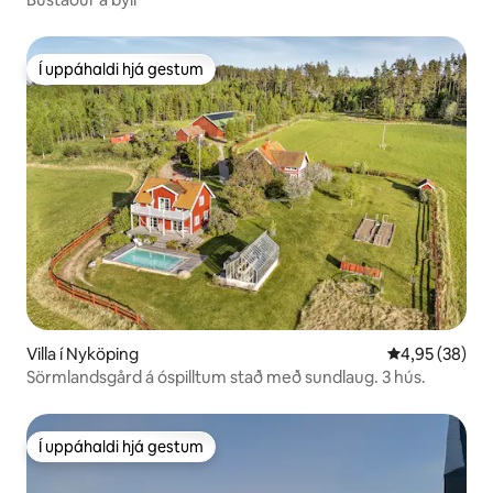
Í uppáhaldi hjá gestum
Í uppáhaldi hjá gestum
Villa í Nyköping
4,95 af 5 í m
4,95 (38)
Sörmlandsgård á óspilltum stað með sundlaug. 3 hús.
Í uppáhaldi hjá gestum
Í uppáhaldi hjá gestum