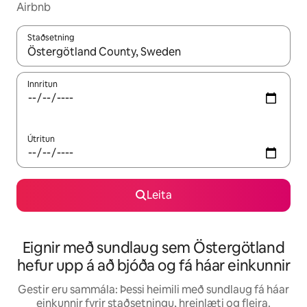
Airbnb
Staðsetning
Þegar niðurstöður liggja fyrir skaltu nota upp og niður örvalyk
Innritun
Útritun
Leita
Eignir með sundlaug sem Östergötland
hefur upp á að bjóða og fá háar einkunnir
Gestir eru sammála: Þessi heimili með sundlaug fá háar
einkunnir fyrir staðsetningu, hreinlæti og fleira.