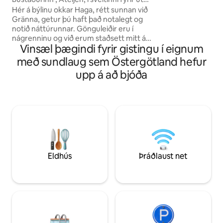
náttúrunnar – fullko
Gränna
Hér á býlinu okkar Haga, rétt sunnan við
hversdagslífinu. Heimur Astrid Lindgren
Gränna, getur þú haft það notalegt og
12 km Baðsvæði í 
notið náttúrunnar. Gönguleiðir eru í
Baðsvæðið Stjärnev
nágrenninu og við erum staðsett mitt á
150 ICA í nágrenni
Vinsæl þægindi fyrir gistingu í eignum
milli Gränna og Äppeldalen/Kaxholmen
Kaffihús 5 km
með mörgum notalegum
með sundlaug sem Östergötland hefur
skoðunarferðum. Í gistiaðstöðunni er
upp á að bjóða
eldhús með borðstofuborði og á efri
hæðinni er svefnherbergið. Hægt er að
komast að salerni og sturtu að utan
(sameiginlegt með 2 bílastæðum) Frá
eldhúsinu er komið út á verönd með þaki
sem verður að fallegu aukaherbergi.
Rúmföt og handklæði fylgja. Sundlaugin
er í garðinum og hægt er að bóka hana.
Eldhús
Þráðlaust net