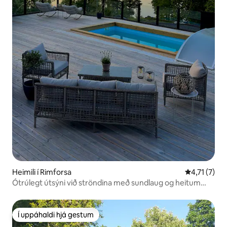
Heimili í Rimforsa
4,71 af 5 í 
4,71 (7)
Ótrúlegt útsýni við ströndina með sundlaug og heitum
potti!
Í uppáhaldi hjá gestum
Í uppáhaldi hjá gestum