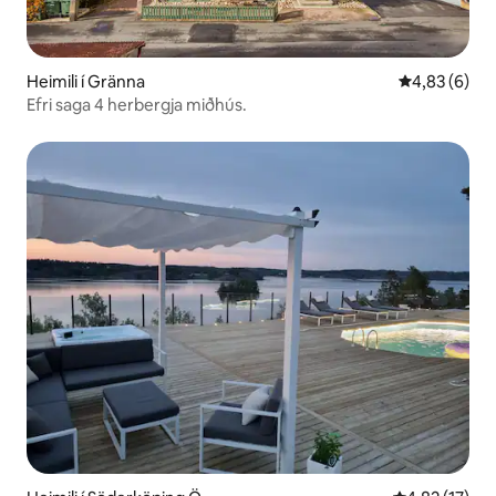
Heimili í Gränna
4,83 af 5 í 
4,83 (6)
Efri saga 4 herbergja miðhús.