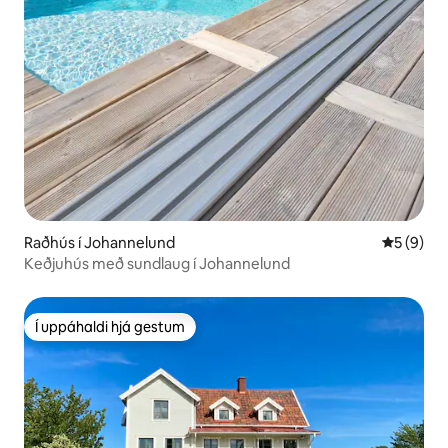
Raðhús í Johannelund
5 af 5 í 
5 (9)
Keðjuhús með sundlaug í Johannelund
Í uppáhaldi hjá gestum
Í uppáhaldi hjá gestum