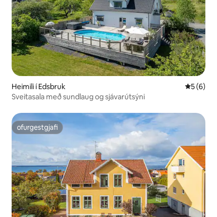
Heimili í Edsbruk
5 af 5 í 
5 (6)
Sveitasala með sundlaug og sjávarútsýni
ofurgestgjafi
ofurgestgjafi