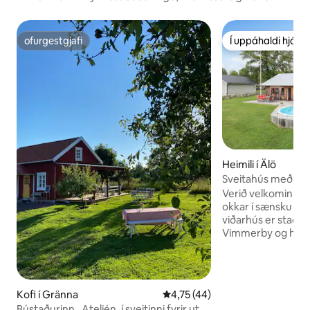
ofurgestgjafi
Í uppáhaldi hjá 
ofurgestgjafi
Í uppáhaldi hjá 
Heimili í Älö
Sveitahús með sund
vatnið nálægt Vi
Verið velkomin í 
okkar í sænsku svei
viðarhús er staðse
Vimmerby og heim
Lindgren. Húsið er
afskekktum stað í
fallegu útsýni yfir vatnið. H
slakað á við sundla
Kofi í Gränna
4,75 af 5 í meðaleinkunn, 44 u
4,75 (44)
kvölda á veröndinn
Bústaðurinn , Ateljén, í sveitinni fyrir utan