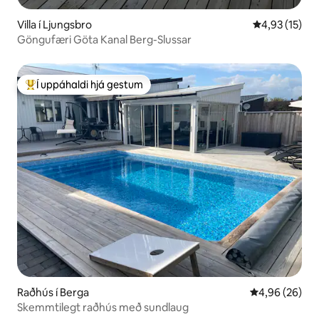
Villa í Ljungsbro
4,93 af 5 í m
4,93 (15)
Göngufæri Göta Kanal Berg-Slussar
Í uppáhaldi hjá gestum
Í mestu uppáhaldi hjá gestum
Raðhús í Berga
4,96 af 5 í m
4,96 (26)
Skemmtilegt raðhús með sundlaug