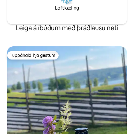
Loftkæling
Leiga á íbúðum með þráðlausu neti
Í uppáhaldi hjá gestum
Í uppáhaldi hjá gestum