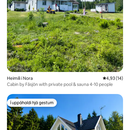
Heimili í Nora
4,93 af 5 í m
4,93 (14)
Cabin by Fåsjön with private pool & sauna 4-10 people
Í uppáhaldi hjá gestum
Í uppáhaldi hjá gestum