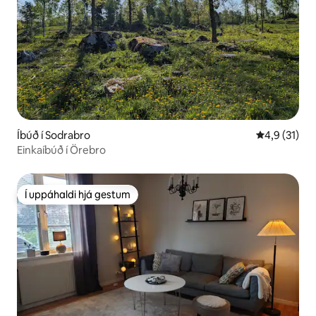
Íbúð í Sodrabro
4,9 af 5 í m
4,9 (31)
Einkaíbúð í Örebro
Í uppáhaldi hjá gestum
Í uppáhaldi hjá gestum