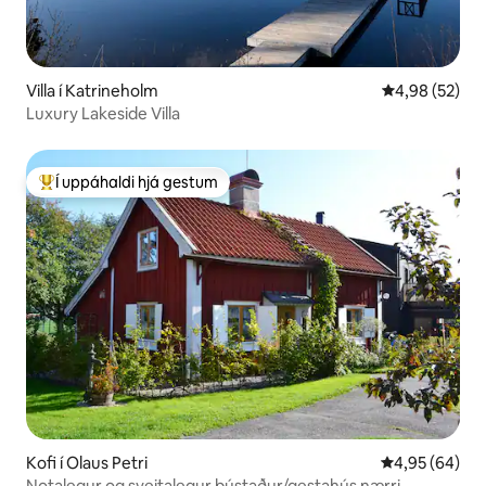
Villa í Katrineholm
4,98 af 5 í m
4,98 (52)
Luxury Lakeside Villa
Í uppáhaldi hjá gestum
Í mestu uppáhaldi hjá gestum
Kofi í Olaus Petri
4,95 af 5 í m
4,95 (64)
Notalegur og sveitalegur bústaður/gestahús nærri