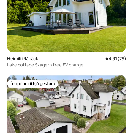
Heimili í Råbäck
4,91 af 5 í m
4,91 (79)
Lake cottage Skagern free EV charge
Í uppáhaldi hjá gestum
Í uppáhaldi hjá gestum