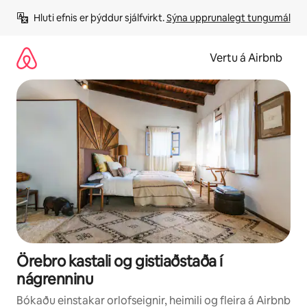
Stökkva
Hluti efnis er þýddur sjálfvirkt. 
Sýna upprunalegt tungumál
beint
að
efni
Vertu á Airbnb
Örebro kastali og gistiaðstaða í
nágrenninu
Bókaðu einstakar orlofseignir, heimili og fleira á Airbnb