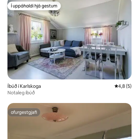
Í uppáhaldi hjá gestum
Í uppáhaldi hjá gestum
Íbúð í Karlskoga
4,8 af 5 í 
4,8 (5)
Notaleg íbúð
ofurgestgjafi
ofurgestgjafi