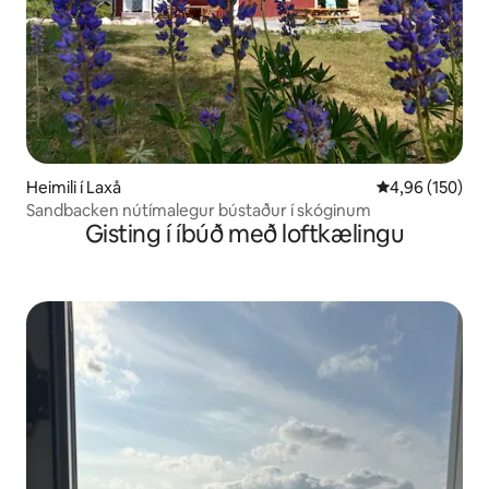
Heimili í Laxå
4,96 af 5 í me
4,96 (150)
Sandbacken nútímalegur bústaður í skóginum
Gisting í íbúð með loftkælingu