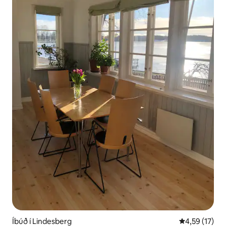
Íbúð í Lindesberg
4,59 af 5 í m
4,59 (17)