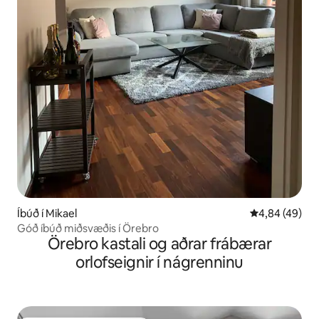
Íbúð í Mikael
4,84 af 5 í m
4,84 (49)
Góð íbúð miðsvæðis í Örebro
Örebro kastali og aðrar frábærar
orlofseignir í nágrenninu