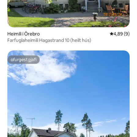
Heimili í Örebro
4,89 af 5 í 
4,89 (9)
Farfuglaheimili Hagastrand 10 (heilt hús)
ofurgestgjafi
ofurgestgjafi