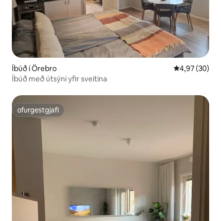
Íbúð í Örebro
4,97 af 5 í m
4,97 (30)
Íbúð með útsýni yfir sveitina
ofurgestgjafi
ofurgestgjafi