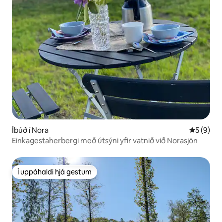
Íbúð í Nora
5 af 5 í 
5 (9)
Einkagestaherbergi með útsýni yfir vatnið við Norasjön
Í uppáhaldi hjá gestum
Í uppáhaldi hjá gestum