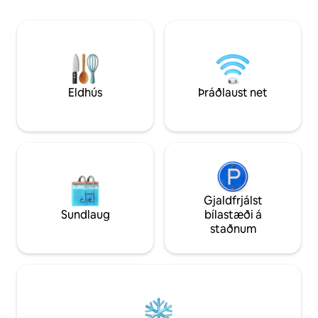
aukagjaldi. Um 15 mínútna
eða þið getið lána
göngufjarlægð frá stöðinni og tæplega 2
sem hægt er að ka
km að miðborginni. 200 metrar eru að
fiskveiði. Við erum
næstu strætóstoppistöð. Að hámarki 10
og Karlskoga í Norhammar
mínútna göngufjarlægð frá næstu
með handklæði og 
matvöruverslun.
getur útvegað þau 
Eldhús
Þráðlaust net
Gjaldfrjálst
Sundlaug
bílastæði á
staðnum