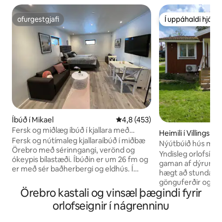
ofurgestgjafi
Í uppáhaldi hjá 
ofurgestgjafi
Í uppáhaldi hjá 
Íbúð í Mikael
4,8 af 5 í meðaleinkunn, 453 u
4,8 (453)
Fersk og miðlæg íbúð í kjallara með
Heimili í Villingsbe
verönd
Fersk og nútímaleg kjallaraíbúð í miðbæ
Nýútbúið hús með 
Örebro með sérinngangi, verönd og
árabát
Yndisleg orlofsíbú
ókeypis bílastæði. Íbúðin er um 26 fm og
gaman af dýrum og
er með sér baðherbergi og eldhús. Í
hægt að stunda fisk
eldhúsinu er ísskápur með frystihólfi,
gönguferðir og hjó
eldavél, Airfryer, kaffivél, katli og
Örebro kastali og vinsæl þægindi fyrir
fjölmörg náttúru
brauðrist. Ókeypis þráðlaust net og
göngu- og hjólastí
orlofseignir í nágrenninu
sjónvarpsskjár með chromecast.
að einföldum róðr
Hleðslutæki fyrir rafbíla eru í boði gegn
lánaðar flothjálpa