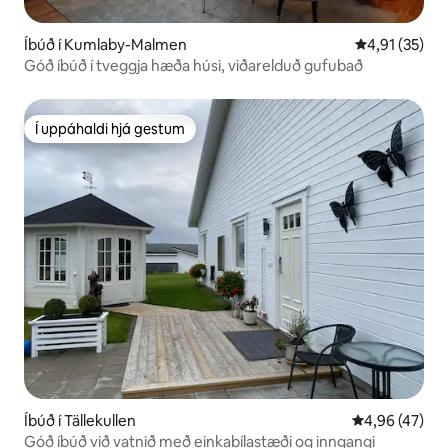
Íbúð í Kumlaby-Malmen
4,91 af 5 í m
4,91 (35)
Góð íbúð í tveggja hæða húsi, viðarelduð gufubað
Í uppáhaldi hjá gestum
Í uppáhaldi hjá gestum
Íbúð í Tällekullen
4,96 af 5 í m
4,96 (47)
Góð íbúð við vatnið með einkabílastæði og inngangi