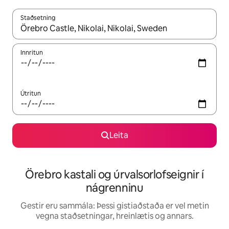
Staðsetning
Þegar niðurstöður liggja fyrir skaltu nota upp og niður örvalyk
Innritun
Útritun
Leita
Örebro kastali og úrvalsorlofseignir í
nágrenninu
Gestir eru sammála: Þessi gistiaðstaða er vel metin
vegna staðsetningar, hreinlætis og annars.