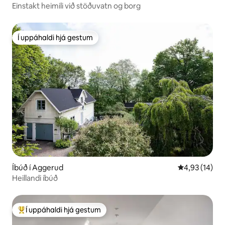
Einstakt heimili við stöðuvatn og borg
Í uppáhaldi hjá gestum
Í uppáhaldi hjá gestum
Íbúð í Aggerud
4,93 af 5 í m
4,93 (14)
Heillandi íbúð
Í uppáhaldi hjá gestum
Í mestu uppáhaldi hjá gestum