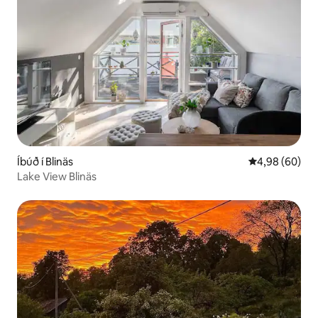
Íbúð í Blinäs
4,98 af 5 í m
4,98 (60)
Lake View Blinäs