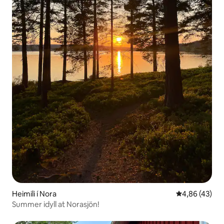
Heimili í Nora
4,86 af 5 í m
4,86 (43)
Summer idyll at Norasjön!