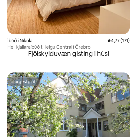
Íbúð í Nikolai
4,77 af 5 í me
4,77 (171)
Heil kjallaraíbúð til leigu Central í Örebro
Fjölskylduvæn gisting í húsi
ofurgestgjafi
ofurgestgjafi