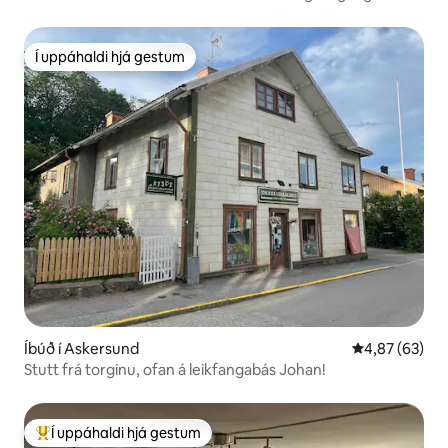
Í uppáhaldi hjá gestum
Í uppáhaldi hjá gestum
Íbúð í Askersund
4,87 af 5 í m
4,87 (63)
Stutt frá torginu, ofan á leikfangabás Johan!
Í uppáhaldi hjá gestum
Í mestu uppáhaldi hjá gestum