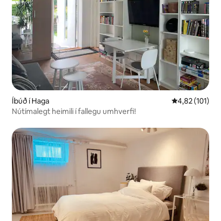
Íbúð í Haga
4,82 af 5 í me
4,82 (101)
Nútímalegt heimili í fallegu umhverfi!