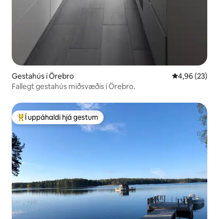
Gestahús í Örebro
4,96 af 5 í m
4,96 (23)
Fallegt gestahús miðsvæðis í Örebro.
Í uppáhaldi hjá gestum
Í mestu uppáhaldi hjá gestum