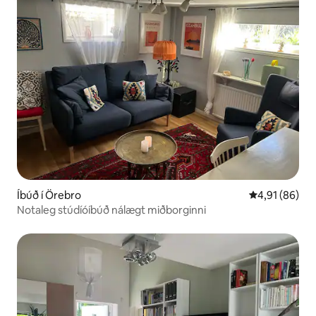
Íbúð í Örebro
4,91 af 5 í m
4,91 (86)
Notaleg stúdíóíbúð nálægt miðborginni