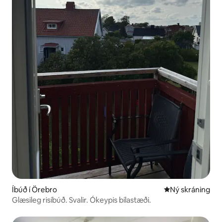
Íbúð í Örebro
Ný gistiaðstaða
Ný skráning
Glæsileg risíbúð. Svalir. Ókeypis bílastæði.