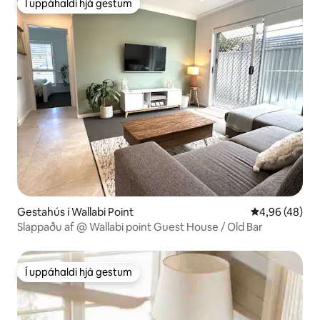
Í uppáhaldi hjá gestum
Í uppáhaldi hjá gestum
Gestahús í Wallabi Point
4,96 af 5 í m
4,96 (48)
Slappaðu af @ Wallabi point Guest House / Old Bar
Í uppáhaldi hjá gestum
Í uppáhaldi hjá gestum