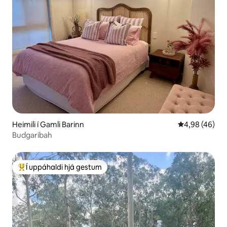
Heimili í Gamli Barinn
4,98 af 5 í m
4,98 (46)
Budgaribah
Í uppáhaldi hjá gestum
Í mestu uppáhaldi hjá gestum