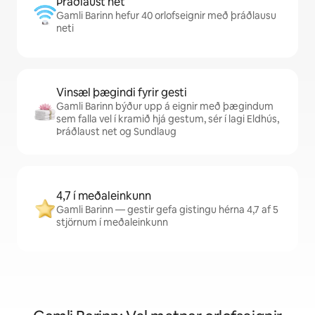
Þráðlaust net
Gamli Barinn hefur 40 orlofseignir með þráðlausu
neti
Vinsæl þægindi fyrir gesti
Gamli Barinn býður upp á eignir með þægindum
sem falla vel í kramið hjá gestum, sér í lagi Eldhús,
Þráðlaust net og Sundlaug
4,7 í meðaleinkunn
Gamli Barinn — gestir gefa gistingu hérna 4,7 af 5
stjörnum í meðaleinkunn