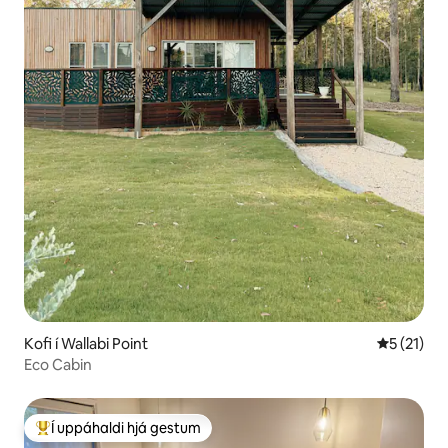
Kofi í Wallabi Point
5 af 5 í m
5 (21)
Eco Cabin
Í uppáhaldi hjá gestum
Í mestu uppáhaldi hjá gestum