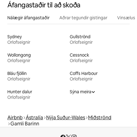
Áfangastaðir til að skoða
Nálægir áfangastaðir
Aðrar tegundir gistingar
Vinsælustu
Sydney
Gullströnd
Orlofseignir
Orlofseignir
Wollongong
Cessnock
Orlofseignir
Orlofseignir
Bláu fjöllin
Coffs Harbour
Orlofseignir
Orlofseignir
Hunter dalur
Sýna meira
Orlofseignir
Airbnb
Ástralía
Nýja Suður-Wales
Miðströnd
Gamli Barinn