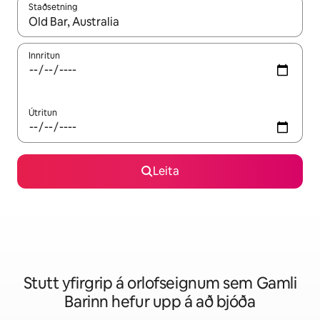
Staðsetning
Þegar niðurstöður liggja fyrir skaltu nota upp og niður örvalyk
Innritun
Útritun
Leita
Stutt yfirgrip á orlofseignum sem Gamli
Barinn hefur upp á að bjóða