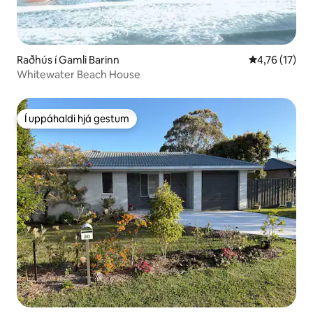
Raðhús í Gamli Barinn
4,76 af 5 í m
4,76 (17)
Whitewater Beach House
Í uppáhaldi hjá gestum
Í uppáhaldi hjá gestum