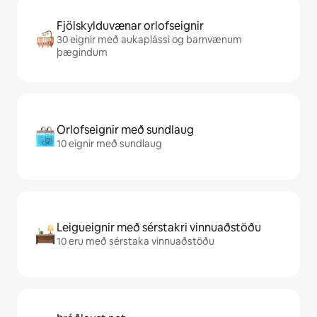
Fjölskylduvænar orlofseignir
30 eignir með aukaplássi og barnvænum
þægindum
Orlofseignir með sundlaug
10 eignir með sundlaug
Leigueignir með sérstakri vinnuaðstöðu
10 eru með sérstaka vinnuaðstöðu