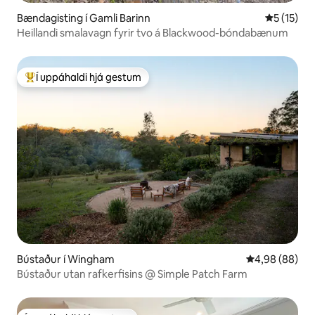
Bændagisting í Gamli Barinn
5 af 5 í m
5 (15)
Heillandi smalavagn fyrir tvo á Blackwood-bóndabænum
Í uppáhaldi hjá gestum
Í mestu uppáhaldi hjá gestum
Bústaður í Wingham
4,98 af 5 í m
4,98 (88)
Bústaður utan rafkerfisins @ Simple Patch Farm