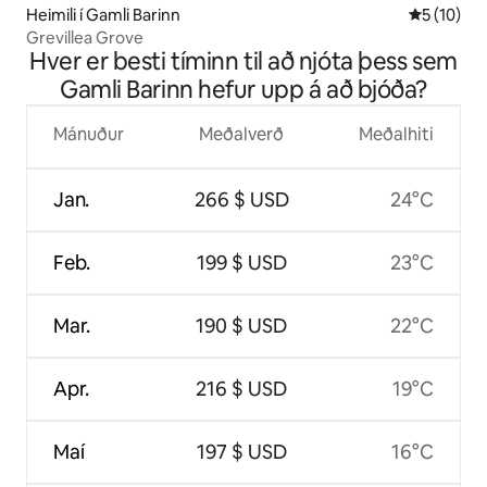
Heimili í Gamli Barinn
5 af 5 í m
5 (10)
Grevillea Grove
Hver er besti tíminn til að njóta þess sem
Gamli Barinn hefur upp á að bjóða?
Mánuður
Meðalverð
Meðalhiti
Jan.
266 $ USD
24°C
Feb.
199 $ USD
23°C
Mar.
190 $ USD
22°C
Apr.
216 $ USD
19°C
Maí
197 $ USD
16°C