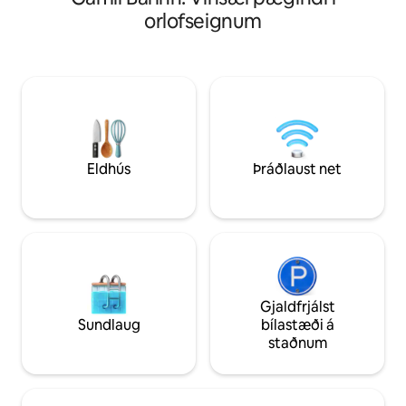
potti undir berum 
höfum byggt einstakt afdrep með einu
orlofseignum
arineldinn á kvöld
svefnherbergi, þar á meðal nokkrum af
að hægja á í þessar
upprunalegu timburunum til að búa til
ána — friðsælum sta
rúmgott opið rými sem opnast út á
tengjast aftur og
útsýni yfir litla dalinn og hesthúsin og tína
tilfinningu þína fyr
upp sjávargoluna. Við erum staðsett
undrun. Nærri str
aðeins 8 km norður af Nabiac á Mid
Bar og kaffihúsum 
North Coast, rétt við Pacific Highway.
Forster er í 10 mín. akstursfjarlægð.
Eldhús
Þráðlaust net
Gjaldfrjálst
Sundlaug
bílastæði á
staðnum