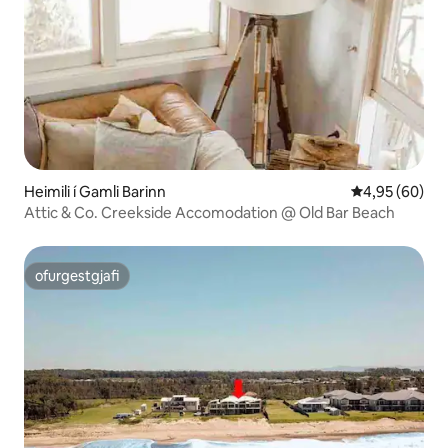
Heimili í Gamli Barinn
4,95 af 5 í m
4,95 (60)
Attic & Co. Creekside Accomodation @ Old Bar Beach
ofurgestgjafi
ofurgestgjafi