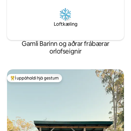
Loftkæling
Gamli Barinn og aðrar frábærar
orlofseignir
Í uppáhaldi hjá gestum
Í mestu uppáhaldi hjá gestum