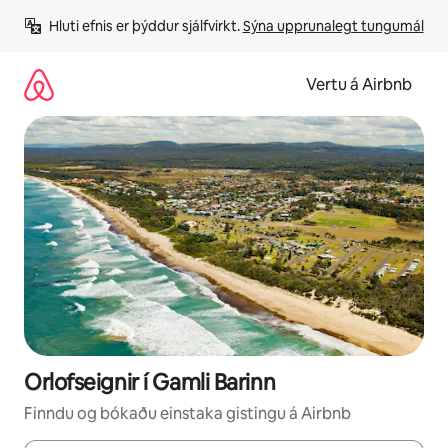
Stökkva
Hluti efnis er þýddur sjálfvirkt. 
Sýna upprunalegt tungumál
beint
að
efni
Vertu á Airbnb
Orlofseignir í Gamli Barinn
Finndu og bókaðu einstaka gistingu á Airbnb