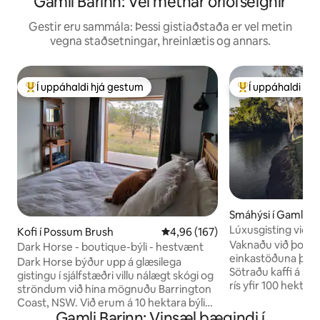
Gamli Barinn: Vel metnar orlofseignir
Gestir eru sammála: Þessi gistiaðstaða er vel metin
vegna staðsetningar, hreinlætis og annars.
Í uppáhaldi hjá gestum
Í uppáhaldi hj
Í mestu uppáhaldi hjá gestum
Í mestu uppáhald
Smáhýsi í Gamli Ba
Lúxusgisting við á
Kofi í Possum Brush
4,96 af 5 í meðaleinkunn, 167 u
4,96 (167)
og -bað
Vaknaðu við þoku
Dark Horse - boutique-býli - hestvænt
einkastöðuna þína v
Dark Horse býður upp á glæsilega
Sötraðu kaffi á sv
gistingu í sjálfstæðri villu nálægt skógi og
rís yfir 100 hektar
ströndum við hina mögnuðu Barrington
Skoðaðu gróskumikl
Coast, NSW. Við erum á 10 hektara býlinu
gufubaði eða njóttu
Gamli Barinn: Vinsæl þægindi í
okkar þar sem er gamalt mjólkurbú og