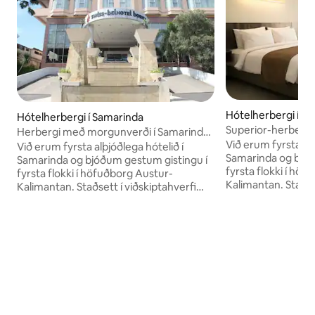
Hótelherbergi í S
Hótelherbergi í Samarinda
Superior-herbergi 
Herbergi með morgunverði í Samarinda
svissnesku-Belhot
Við erum fyrsta alþ
eftir svissnesku hóteli
Við erum fyrsta alþjóðlega hótelið í
Samarinda og bjóð
Samarinda og bjóðum gestum gistingu í
fyrsta flokki í hö
fyrsta flokki í höfuðborg Austur-
Kalimantan. Staðse
Kalimantan. Staðsett í viðskiptahverfi
Samarinda, höfuð
Samarinda, höfuðborgar Austur-
Kalimantan, bjóðu
Kalimantan, bjóðum við beinan aðgang
að Central Plaza, 
að Central Plaza, einni stærstu
verslunarmiðstöði
verslunarmiðstöðinni í Samarinda, sem
og yfirgripsmiklu 
og yfirgripsmiklu útsýni yfir Mahakam-
ána, eina stærstu 
ána, eina stærstu ána í East Kalimantan.
<br>Við bjóðum up
<br>Við bjóðum upp á 180
gestaherbergi, sem
gestaherbergi, sem öll eru búin
þægilegum þægindu
þægilegum þægindum til að tryggja að