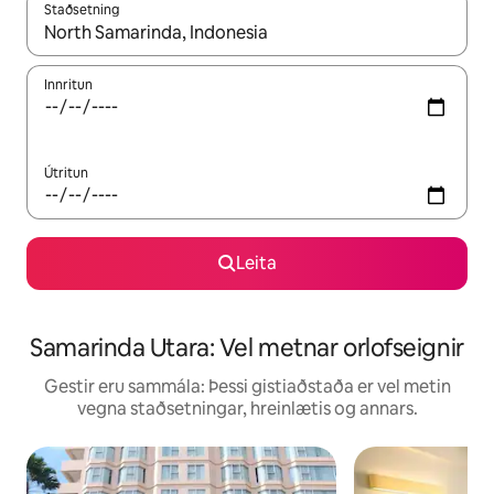
Staðsetning
Þegar niðurstöður liggja fyrir skaltu nota upp og niður örvalyk
Innritun
Útritun
Leita
Samarinda Utara: Vel metnar orlofseignir
Gestir eru sammála: Þessi gistiaðstaða er vel metin
vegna staðsetningar, hreinlætis og annars.