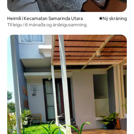
Heimili í Kecamatan Samarinda Utara
Ný gistiaðstaða
Ný skráning
Til leigu í 6 mánaða og ársleigusamning.