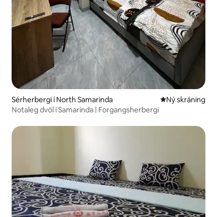
Sérherbergi í North Samarinda
Ný gistiaðstaða
Ný skráning
Notaleg dvöl í Samarinda | Forgangsherbergi