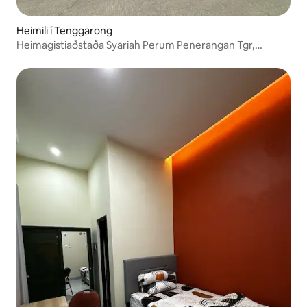
Heimili í Tenggarong
Heimagistiaðstaða Syariah Perum Penerangan Tgr,
Stuðningur við IKN