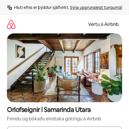
Stökkva
Hluti efnis er þýddur sjálfvirkt. 
Sýna upprunalegt tungumál
beint
að
efni
Vertu á Airbnb
Orlofseignir í Samarinda Utara
Finndu og bókaðu einstaka gistingu á Airbnb