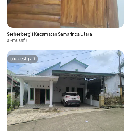
Sérherbergi í Kecamatan Samarinda Utara
al-musafir
ofurgestgjafi
ofurgestgjafi