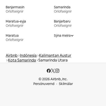
Banjarmasin
Samarinda
Orlofseignir
Orlofseignir
Maratua-eyja
Banjarbaru
Orlofseignir
Orlofseignir
Maratua
Sýna meira
Orlofseignir
Airbnb
Indónesía
Kalimantan Austur
Kota Samarinda
Samarinda Utara
© 2026 Airbnb, Inc.
Persónuvernd
Skilmálar