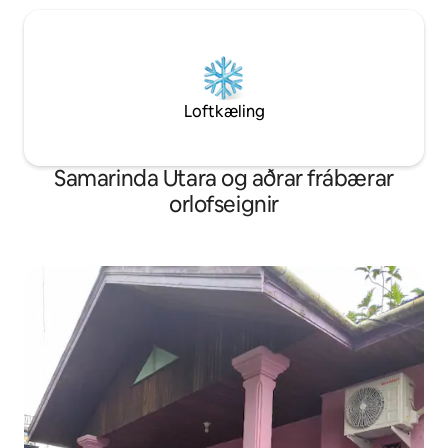
heilsulind, gufuba
heilsulind, gufubað, nuddpottar,
barnalaug og marg
barnalaug og margt fleira.<br>Við erum
stolt af því að vera
stolt af því að vera heimili þitt að heiman!
Loftkæling
Samarinda Utara og aðrar frábærar
orlofseignir