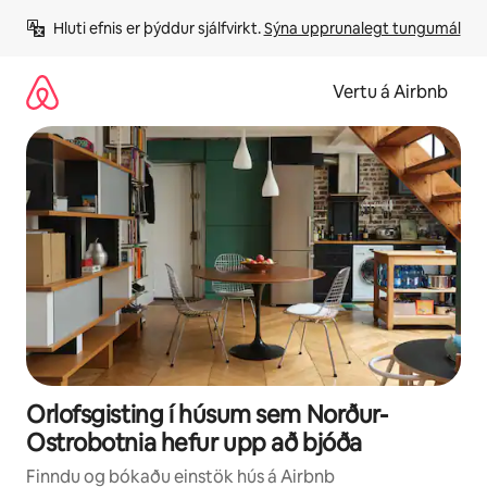
Stökkva
Hluti efnis er þýddur sjálfvirkt. 
Sýna upprunalegt tungumál
beint
að
efni
Vertu á Airbnb
Orlofsgisting í húsum sem Norður-
Ostrobotnia hefur upp að bjóða
Finndu og bókaðu einstök hús á Airbnb