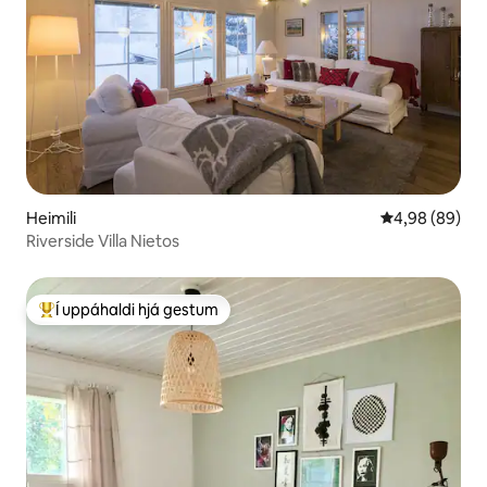
Heimili
4,98 af 5 í m
4,98 (89)
Riverside Villa Nietos
Í uppáhaldi hjá gestum
Í mestu uppáhaldi hjá gestum