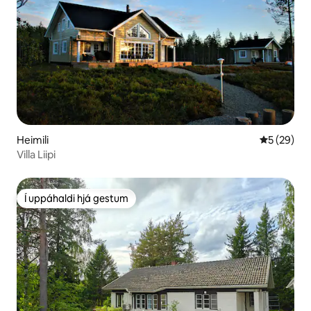
Heimili
5 af 5 í m
5 (29)
Villa Liipi
Í uppáhaldi hjá gestum
Í uppáhaldi hjá gestum