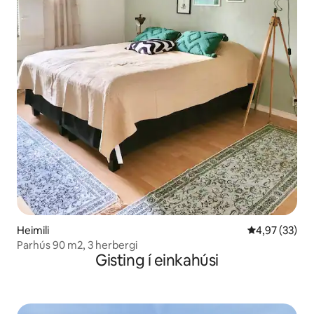
Heimili
4,97 af 5 í m
4,97 (33)
Parhús 90 m2, 3 herbergi
Gisting í einkahúsi