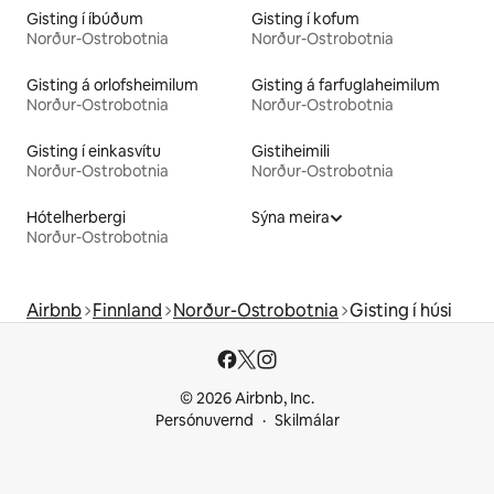
Gisting í íbúðum
Gisting í kofum
Norður-Ostrobotnia
Norður-Ostrobotnia
Gisting á orlofsheimilum
Gisting á farfuglaheimilum
Norður-Ostrobotnia
Norður-Ostrobotnia
Gisting í einkasvítu
Gistiheimili
Norður-Ostrobotnia
Norður-Ostrobotnia
Hótelherbergi
Sýna meira
Norður-Ostrobotnia
Airbnb
Finnland
Norður-Ostrobotnia
Gisting í húsi
© 2026 Airbnb, Inc.
Persónuvernd
Skilmálar