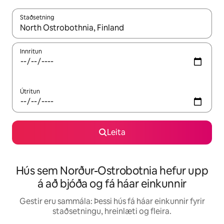
Staðsetning
Þegar niðurstöður liggja fyrir skaltu nota upp og niður örvalyk
Innritun
Útritun
Leita
Hús sem Norður-Ostrobotnia hefur upp
á að bjóða og fá háar einkunnir
Gestir eru sammála: Þessi hús fá háar einkunnir fyrir
staðsetningu, hreinlæti og fleira.