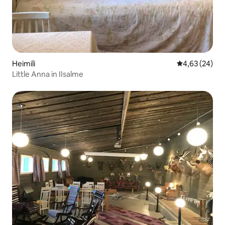
Heimili
4,63 af 5 í m
4,63 (24)
Little Anna in IIsalme