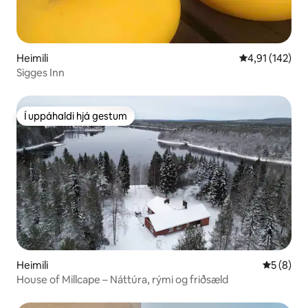
Heimili
4,91 af 5 í me
4,91 (142)
Sigges Inn
Í uppáhaldi hjá gestum
Í uppáhaldi hjá gestum
Heimili
5 af 5 í 
5 (8)
House of Millcape – Náttúra, rými og friðsæld