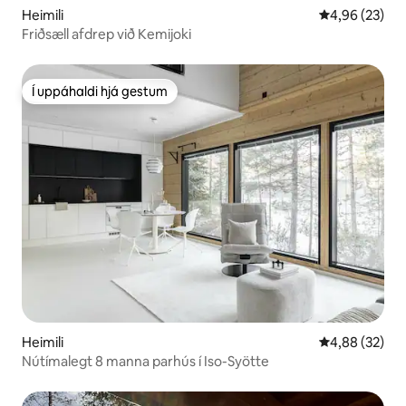
Heimili
4,96 af 5 í m
4,96 (23)
Friðsæll afdrep við Kemijoki
Í uppáhaldi hjá gestum
Í uppáhaldi hjá gestum
Heimili
4,88 af 5 í m
4,88 (32)
Nútímalegt 8 manna parhús í Iso-Syötte