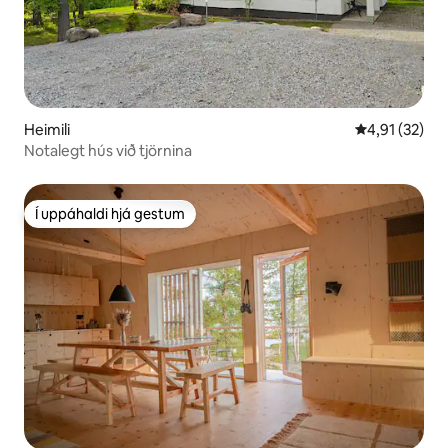
Heimili
4,91 af 5 í m
4,91 (32)
Notalegt hús við tjörnina
Í uppáhaldi hjá gestum
Í uppáhaldi hjá gestum