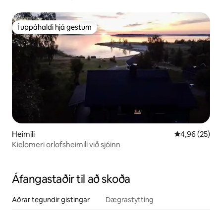
Í uppáhaldi hjá gestum
Í uppáhaldi hjá gestum
Heimili
4,96 af 5 í m
4,96 (25)
Kielomeri orlofsheimili við sjóinn
Áfangastaðir til að skoða
Aðrar tegundir gistingar
Dægrastytting