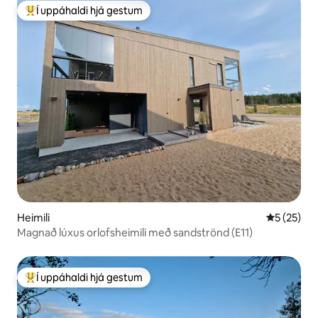
Í uppáhaldi hjá gestum
Í mestu uppáhaldi hjá gestum
Heimili
5 af 5 í m
5 (25)
Magnað lúxus orlofsheimili með sandströnd (E11)
Í uppáhaldi hjá gestum
Í mestu uppáhaldi hjá gestum