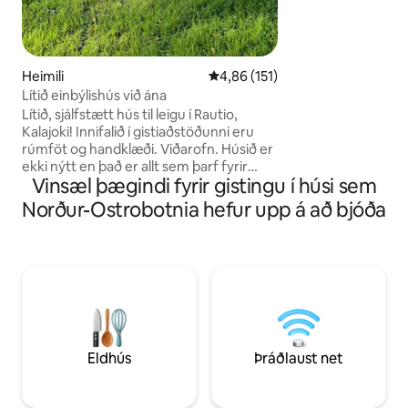
gönguferðum, fis
ísveiðimöguleikum
Heimili
4,86 af 5 í meðaleinkunn, 151 u
4,86 (151)
Lítið einbýlishús við ána
Lítið, sjálfstætt hús til leigu í Rautio,
Kalajoki! Innifalið í gistiaðstöðunni eru
rúmföt og handklæði. Viðarofn. Húsið er
ekki nýtt en það er allt sem þarf fyrir
Vinsæl þægindi fyrir gistingu í húsi sem
stutta dvöl. Gæludýr eru velkomin!
NÝTT!🚲 Hægt er að leigja rafmagnshjól
Norður-Ostrobotnia hefur upp á að bjóða
frá Tunturi meðan á dvölinni stendur.
Fyrsti dagurinn kostar 40 evrur og síðari
dagar kosta 10 evrur á dag. Leiga á
tveimur reiðhjólum kostar 60 evrur
fyrsta daginn og 15 evrur á dag síðari
daga. Greiðsla með mobilepay eða
bankamillifærslu. Hjartanlega
velkomin/n! ❤️
Eldhús
Þráðlaust net