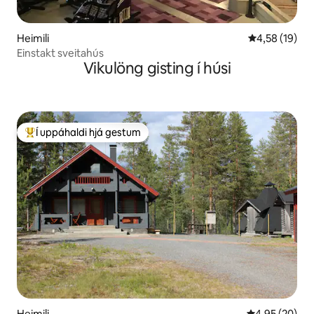
Heimili
4,58 af 5 í m
4,58 (19)
Einstakt sveitahús
Vikulöng gisting í húsi
Í uppáhaldi hjá gestum
Í mestu uppáhaldi hjá gestum
Heimili
4,95 af 5 í m
4,95 (20)