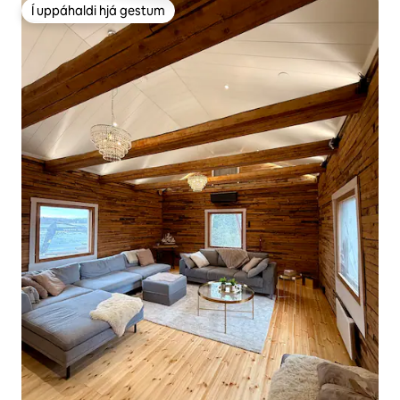
Í uppáhaldi hjá gestum
Í uppáhaldi hjá gestum