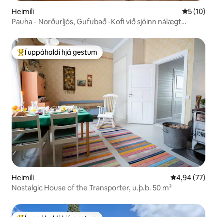
Heimili
5 af 5 í m
5 (10)
Pauha - Norðurljós, Gufubað -Kofi við sjóinn nálægt
Lapplandi
Í uppáhaldi hjá gestum
Í mestu uppáhaldi hjá gestum
Heimili
4,94 af 5 í m
4,94 (77)
Nostalgic House of the Transporter, u.þ.b. 50 m²