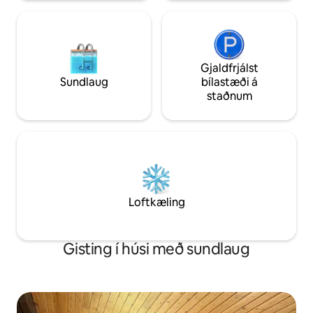
Gjaldfrjálst
Sundlaug
bílastæði á
staðnum
Loftkæling
Gisting í húsi með sundlaug