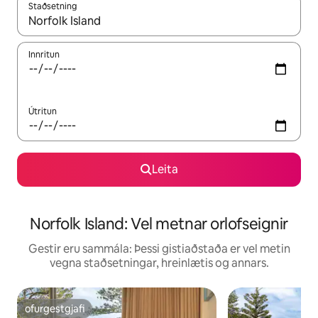
Staðsetning
Þegar niðurstöður liggja fyrir skaltu nota upp og niður örvalyk
Innritun
Útritun
Leita
Norfolk Island: Vel metnar orlofseignir
Gestir eru sammála: Þessi gistiaðstaða er vel metin
vegna staðsetningar, hreinlætis og annars.
ofurgestgjafi
ofurgestgjafi