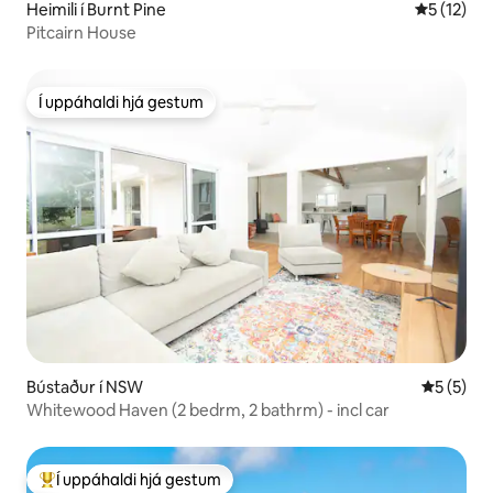
Heimili í Burnt Pine
5 af 5 í m
5 (12)
Pitcairn House
Í uppáhaldi hjá gestum
Í uppáhaldi hjá gestum
Bústaður í NSW
5 af 5 í 
5 (5)
Whitewood Haven (2 bedrm, 2 bathrm) - incl car
Í uppáhaldi hjá gestum
Í mestu uppáhaldi hjá gestum