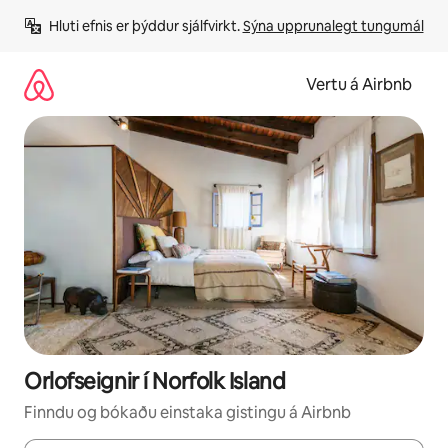
Stökkva
Hluti efnis er þýddur sjálfvirkt. 
Sýna upprunalegt tungumál
beint
að
efni
Vertu á Airbnb
Orlofseignir í Norfolk Island
Finndu og bókaðu einstaka gistingu á Airbnb