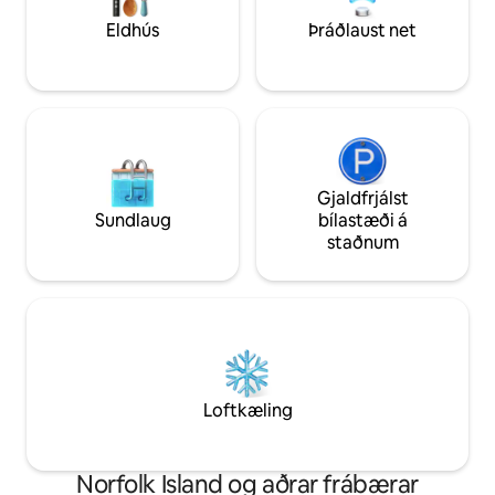
one!
Eldhús
Þráðlaust net
Gjaldfrjálst
Sundlaug
bílastæði á
staðnum
Loftkæling
Norfolk Island og aðrar frábærar