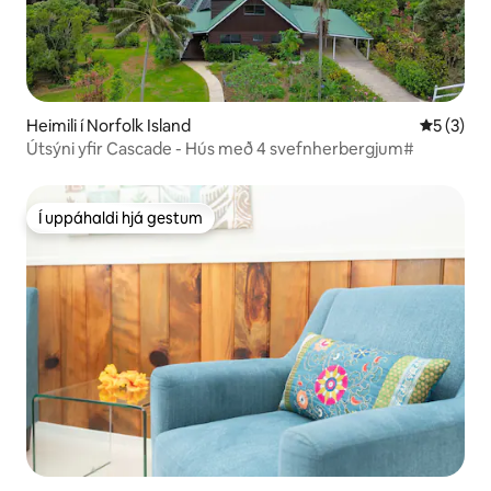
Heimili í Norfolk Island
5 af 5 í 
5 (3)
Útsýni yfir Cascade - Hús með 4 svefnherbergjum#
Í uppáhaldi hjá gestum
Í uppáhaldi hjá gestum