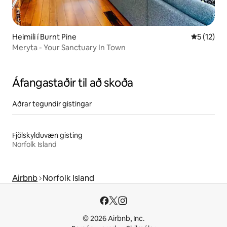
Heimili í Burnt Pine
5 af 5 í m
5 (12)
Meryta - Your Sanctuary In Town
Áfangastaðir til að skoða
Aðrar tegundir gistingar
Fjölskylduvæn gisting
Norfolk Island
Airbnb
Norfolk Island
© 2026 Airbnb, Inc.