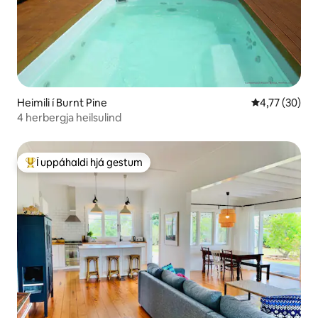
Heimili í Burnt Pine
4,77 af 5 í m
4,77 (30)
4 herbergja heilsulind
Í uppáhaldi hjá gestum
Í mestu uppáhaldi hjá gestum