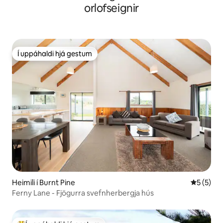
orlofseignir
Í uppáhaldi hjá gestum
Í uppáhaldi hjá gestum
Heimili í Burnt Pine
5 af 5 í 
5 (5)
Ferny Lane - Fjögurra svefnherbergja hús