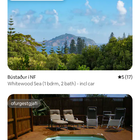
Bústaður í NF
5 af 5 í m
5 (17)
Whitewood Sea (1 bdrm, 2 bath) - incl car
ofurgestgjafi
ofurgestgjafi