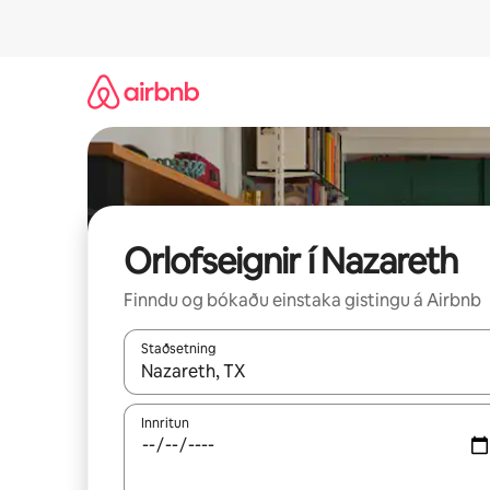
Stökkva
beint
að
efni
Orlofseignir í Nazareth
Finndu og bókaðu einstaka gistingu á Airbnb
Staðsetning
Þegar niðurstöður liggja fyrir skaltu nota upp og
Innritun