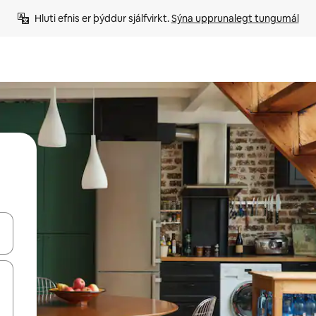
Hluti efnis er þýddur sjálfvirkt. 
Sýna upprunalegt tungumál
 niður örvalyklana eða skoða með því að snerta eða strjúka.