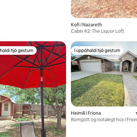
Kofi í Nazareth
Cabin #2: The Liquor Loft
haldi hjá gestum
Í uppáhaldi hjá gestum
uppáhaldi hjá gestum
Í uppáhaldi hjá gestum
n, 106 umsagnir
Heimili í Friona
Rúmgott og notalegt hús í Frio