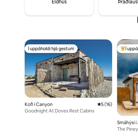
Eldhús
Þráðlaus
barndominium, búðarhluti er
undanskilinn.
Í uppáhaldi hjá gestum
Í uppá
Í uppáhaldi hjá gestum
Í mestu 
Kofi í Canyon
5 af 5 í meðaleinku
5 (16)
Goodnight At Doves Rest Cabins
Smáhýsi í
The Pine