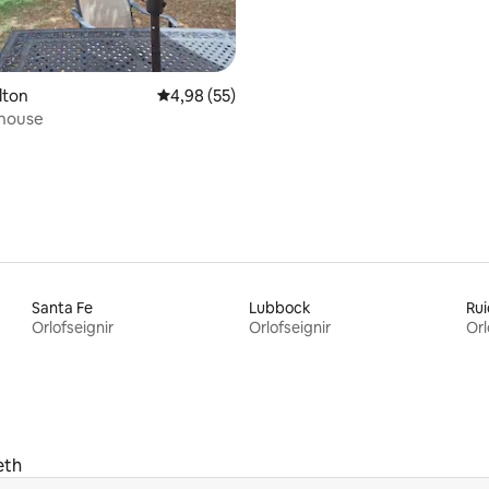
Olton
4,98 af 5 í meðaleinkunn, 55 umsagnir
4,98 (55)
house
Santa Fe
Lubbock
Ru
Orlofseignir
Orlofseignir
Orl
eth