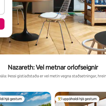
Nazareth: Vel metnar orlofseignir
la: Þessi gistiaðstaða er vel metin vegna staðsetningar, hrei
ldi hjá gestum
Í uppáhaldi hjá gestum
ldi hjá gestum
Í mestu uppáhaldi hjá gestum