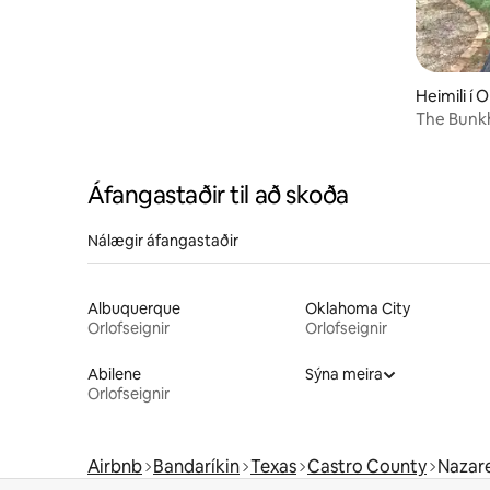
Heimili í 
The Bunk
Áfangastaðir til að skoða
Nálægir áfangastaðir
Albuquerque
Oklahoma City
Orlofseignir
Orlofseignir
Abilene
Sýna meira
Orlofseignir
Airbnb
Bandaríkin
Texas
Castro County
Nazar