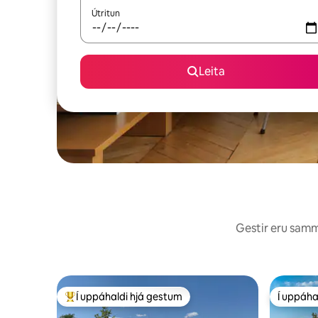
Útritun
Leita
Gestir eru sammá
Í uppáhaldi hjá gestum
Í uppáha
Í mestu uppáhaldi hjá gestum
Í uppáha