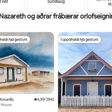
t net
Sundlaug
hesta fyrir fatlaða!
s
Nazareth og aðrar frábærar orlofseigni
haldi hjá gestum
Í uppáhaldi hjá gestum
uppáhaldi hjá gestum
Í uppáhaldi hjá gestum
nn, 16 umsagnir
 Amarillo
4,99 af 5 í meðaleinkunn, 194 umsagnir
4,99 (194)
y House