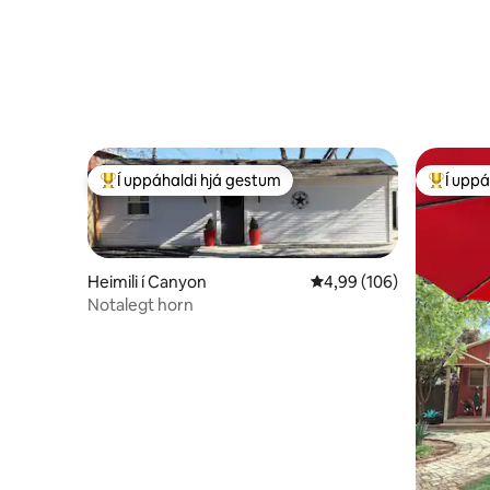
Í uppáhaldi hjá gestum
Í uppá
Í mestu uppáhaldi hjá gestum
Í mestu 
Heimili í Canyon
4,99 af 5 í meðaleinkun
4,99 (106)
Notalegt horn