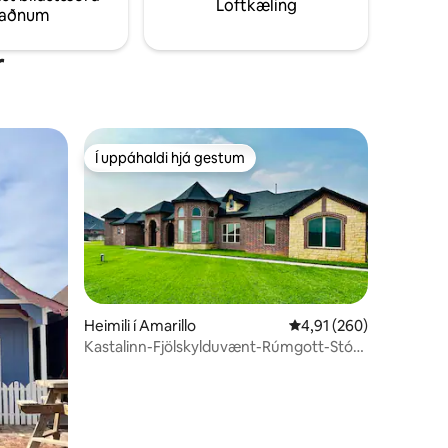
Loftkæling
taðnum
arni og sjónvarpi! Afgirtur bakgarður
með einkaleikvelli!
r
Í uppáhaldi hjá gestum
Í uppáhaldi hjá gestum
Heimili í Amarillo
4,91 af 5 í meðaleinku
4,91 (260)
Kastalinn-Fjölskylduvænt-Rúmgott-Stórt
bílastæði