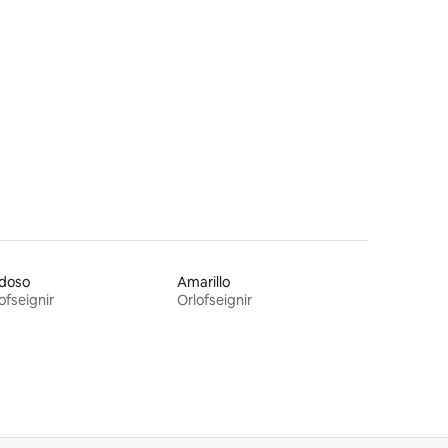
idoso
Amarillo
ofseignir
Orlofseignir