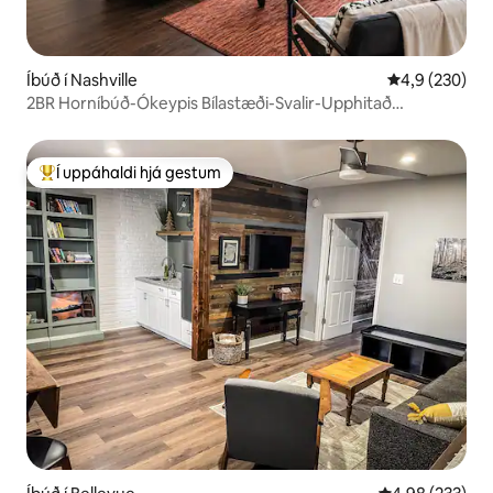
Íbúð í Nashville
4,9 af 5 í me
4,9 (230)
2BR Horníbúð-Ókeypis Bílastæði-Svalir-Upphitað
Sundlaug!
Í uppáhaldi hjá gestum
Í mestu uppáhaldi hjá gestum