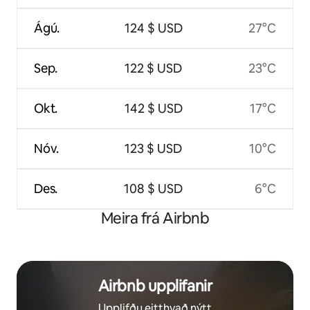
Ágú.
124 $ USD
27°C
Sep.
122 $ USD
23°C
Okt.
142 $ USD
17°C
Nóv.
123 $ USD
10°C
Des.
108 $ USD
6°C
Meira frá Airbnb
Airbnb upplifanir
Upplifðu eitthvað nýtt