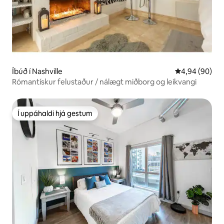
Íbúð í Nashville
4,94 af 5 í m
4,94 (90)
Rómantískur felustaður / nálægt miðborg og leikvangi
Í uppáhaldi hjá gestum
Í uppáhaldi hjá gestum