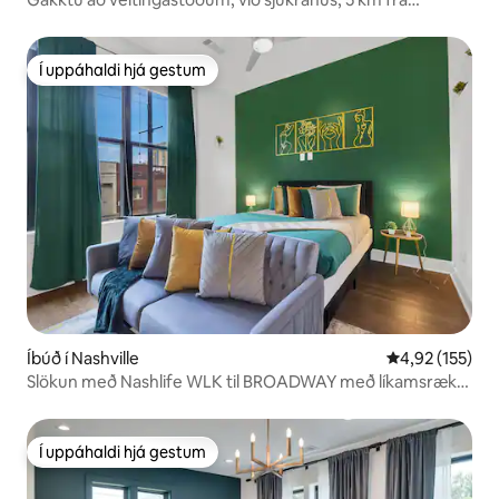
miðbænum
Í uppáhaldi hjá gestum
Í uppáhaldi hjá gestum
Íbúð í Nashville
4,92 af 5 í me
4,92 (155)
Slökun með Nashlife WLK til BROADWAY með líkamsrækt
og sundlaug
Í uppáhaldi hjá gestum
Í uppáhaldi hjá gestum