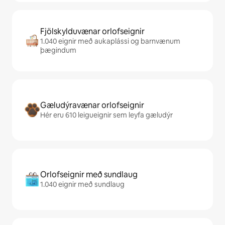
Fjölskylduvænar orlofseignir
1.040 eignir með aukaplássi og barnvænum
þægindum
Gæludýravænar orlofseignir
Hér eru 610 leigueignir sem leyfa gæludýr
Orlofseignir með sundlaug
1.040 eignir með sundlaug