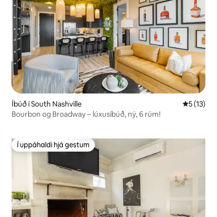
Íbúð í South Nashville
5 af 5 í m
5 (13)
Bourbon og Broadway – lúxusíbúð, ný, 6 rúm!
Í uppáhaldi hjá gestum
Í uppáhaldi hjá gestum