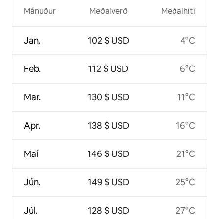
Mánuður
Meðalverð
Meðalhiti
Jan.
102 $ USD
4°C
Feb.
112 $ USD
6°C
Mar.
130 $ USD
11°C
Apr.
138 $ USD
16°C
Maí
146 $ USD
21°C
Jún.
149 $ USD
25°C
Júl.
128 $ USD
27°C