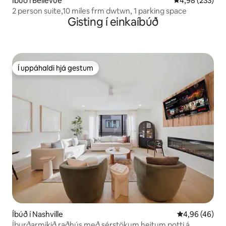
Íbúð í Bellevue
4,98 af 5 í me
4,98 (233)
2 person suite,10 miles frm dwtwn, 1 parking space
Gisting í einkaíbúð
Í uppáhaldi hjá gestum
Í uppáhaldi hjá gestum
Íbúð í Nashville
4,96 af 5 í m
4,96 (46)
Íburðarmikið raðhús með sérstökum heitum potti á