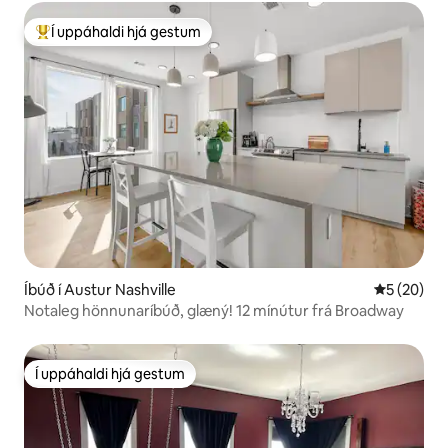
Í uppáhaldi hjá gestum
Í mestu uppáhaldi hjá gestum
Íbúð í Austur Nashville
5 af 5 í m
5 (20)
Notaleg hönnunaríbúð, glæný! 12 mínútur frá Broadway
Í uppáhaldi hjá gestum
Í uppáhaldi hjá gestum