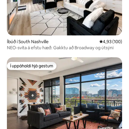
Íbúð í South Nashville
4,93 af 5 í me
4,93 (100)
NEO-svíta á efstu hæð: Gakktu að Broadway og útsýni
Í uppáhaldi hjá gestum
Í uppáhaldi hjá gestum