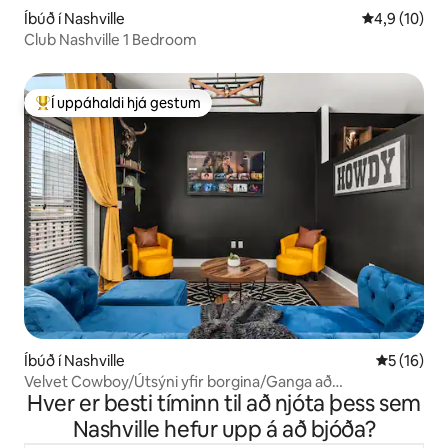
Íbúð í Nashville
4,9 af 5 í m
4,9 (10)
Club Nashville 1 Bedroom
Í uppáhaldi hjá gestum
Í mestu uppáhaldi hjá gestum
Íbúð í Nashville
5 af 5 í m
5 (16)
Velvet Cowboy/Útsýni yfir borgina/Ganga að
Hver er besti tíminn til að njóta þess sem
Broadway/Sundlaug
Nashville hefur upp á að bjóða?