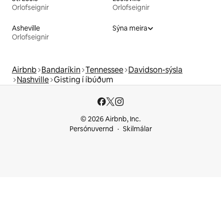
Orlofseignir
Orlofseignir
Asheville
Sýna meira
Orlofseignir
Airbnb
Bandaríkin
Tennessee
Davidson-sýsla
Nashville
Gisting í íbúðum
© 2026 Airbnb, Inc.
Persónuvernd
Skilmálar