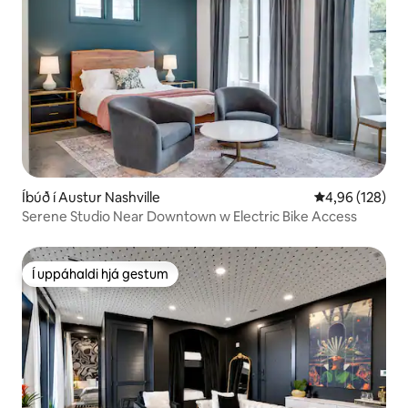
Íbúð í Austur Nashville
4,96 af 5 í me
4,96 (128)
Serene Studio Near Downtown w Electric Bike Access
Í uppáhaldi hjá gestum
Í uppáhaldi hjá gestum