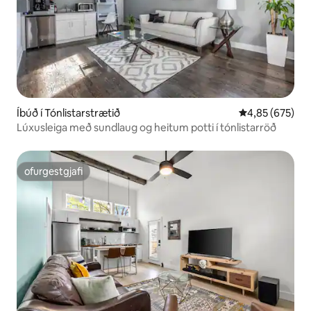
Íbúð í Tónlistarstrætið
4,85 af 5 í me
4,85 (675)
Lúxusleiga með sundlaug og heitum potti í tónlistarröð
ofurgestgjafi
ofurgestgjafi