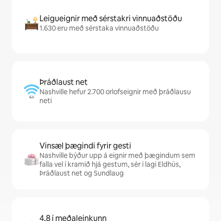
Leigueignir með sérstakri vinnuaðstöðu
1.630 eru með sérstaka vinnuaðstöðu
Þráðlaust net
Nashville hefur 2.700 orlofseignir með þráðlausu
neti
Vinsæl þægindi fyrir gesti
Nashville býður upp á eignir með þægindum sem
falla vel í kramið hjá gestum, sér í lagi Eldhús,
Þráðlaust net og Sundlaug
4,8 í meðaleinkunn