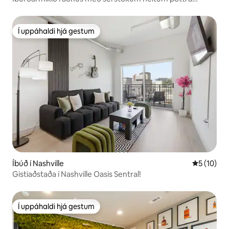
þakinu
Í uppáhaldi hjá gestum
Í uppáhaldi hjá gestum
Íbúð í Nashville
5 af 5 í m
5 (10)
Gistiaðstaða í Nashville Oasis Sentral!
Í uppáhaldi hjá gestum
Í uppáhaldi hjá gestum