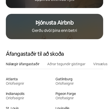
Þjónusta Airbnb
Gerðu dvöl þína enn betri
Áfangastaðir til að skoða
Nálægir áfangastaðir
Aðrar tegundir gistingar
Vinsælustu
Atlanta
Gatlinburg
Orlofseignir
Orlofseignir
Indianapolis
Pigeon Forge
Orlofseignir
Orlofseignir
St. Louis
Louisville