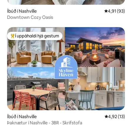
Íbúð í Nashville
4,91 af 5 í m
4,91 (93)
Downtown Cozy Oasis
Í uppáhaldi hjá gestum
Í mestu uppáhaldi hjá gestum
Íbúð í Nashville
4,92 af 5 í m
4,92 (13)
Þaknætur í Nashville - 3BR - Skrifstofa