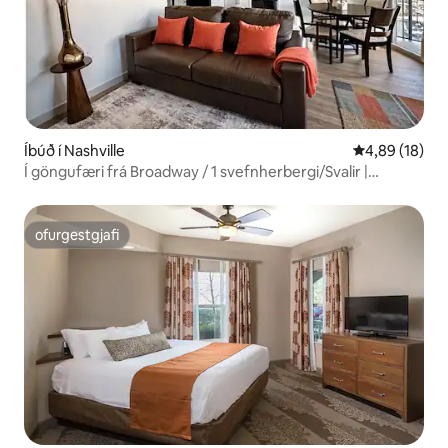
Íbúð í Nashville
4,89 af 5 í m
4,89 (18)
Í göngufæri frá Broadway / 1 svefnherbergi/Svalir |
Ókeypis bílastæði
ofurgestgjafi
ofurgestgjafi