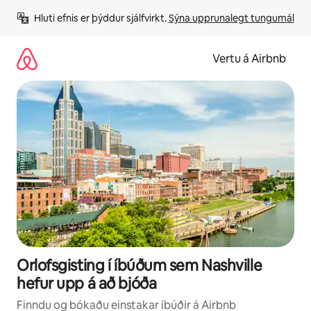
Stökkva
Hluti efnis er þýddur sjálfvirkt. 
Sýna upprunalegt tungumál
beint
að
efni
Vertu á Airbnb
Orlofsgisting í íbúðum sem Nashville
hefur upp á að bjóða
Finndu og bókaðu einstakar íbúðir á Airbnb