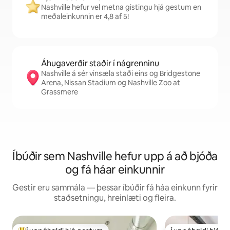
Nashville hefur vel metna gistingu hjá gestum en
meðaleinkunnin er 4,8 af 5!
Áhugaverðir staðir í nágrenninu
Nashville á sér vinsæla staði eins og Bridgestone
Arena, Nissan Stadium og Nashville Zoo at
Grassmere
Íbúðir sem Nashville hefur upp á að bjóða
og fá háar einkunnir
Gestir eru sammála — þessar íbúðir fá háa einkunn fyrir
staðsetningu, hreinlæti og fleira.