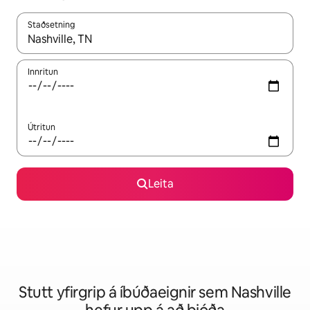
Staðsetning
Þegar niðurstöður liggja fyrir skaltu nota upp og niður örvalyk
Innritun
Útritun
Leita
Stutt yfirgrip á íbúðaeignir sem Nashville