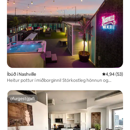
Íbúð í Nashville
4,94 af 5 í m
4,94 (53)
Heitur pottur í miðborginni! Stórkostleg hönnun og
eiginleikar
ofurgestgjafi
ofurgestgjafi