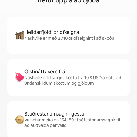
hefur upp á að bjóða
Heildarfjöldi orlofseigna
Nashville er með 2.710 orlofseignir til að skoða
Gistináttaverð frá
Nashville orlofseignir kosta frá 10 $ USD á nótt, að
undanskildum sköttum og gjöldum
Staðfestar umsagnir gesta
Þú hefur meira en 164.180 staðfestar umsagnir til
að auðvelda þér valið