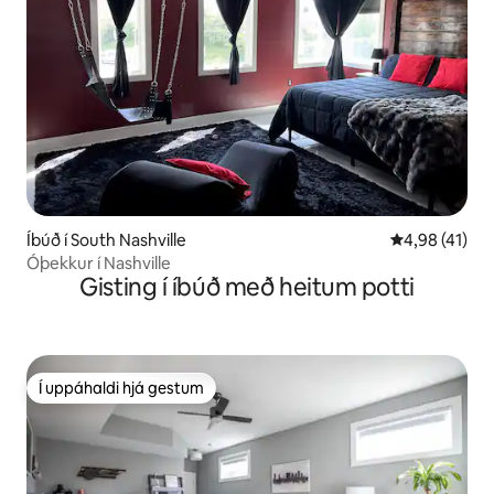
Íbúð í South Nashville
4,98 af 5 í m
4,98 (41)
Óþekkur í Nashville
Gisting í íbúð með heitum potti
Í uppáhaldi hjá gestum
Í uppáhaldi hjá gestum