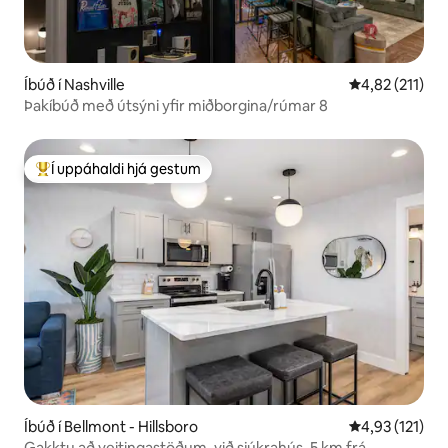
Íbúð í Nashville
4,82 af 5 í me
4,82 (211)
Þakíbúð með útsýni yfir miðborgina/rúmar 8
Í uppáhaldi hjá gestum
Í mestu uppáhaldi hjá gestum
Íbúð í Bellmont - Hillsboro
4,93 af 5 í me
4,93 (121)
Gakktu að veitingastöðum, við sjúkrahús, 5 km frá