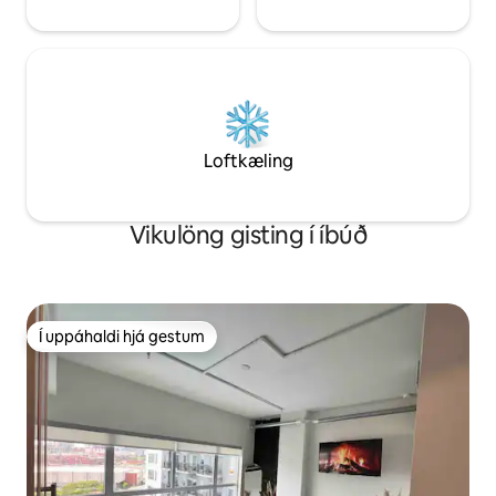
Loftkæling
Vikulöng gisting í íbúð
Í uppáhaldi hjá gestum
Í uppáhaldi hjá gestum