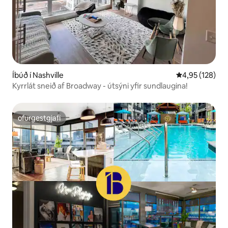
Íbúð í Nashville
4,95 af 5 í me
4,95 (128)
Kyrrlát sneið af Broadway - útsýni yfir sundlaugina!
ofurgestgjafi
ofurgestgjafi