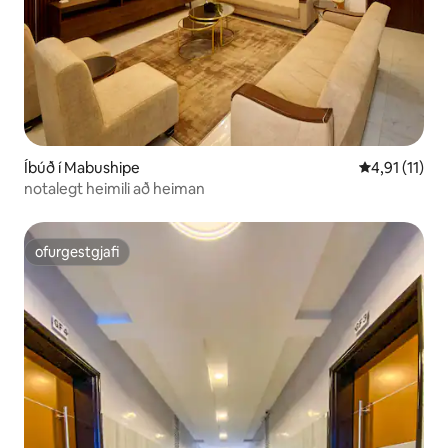
Íbúð í Mabushipe
4,91 af 5 í m
4,91 (11)
notalegt heimili að heiman
ofurgestgjafi
ofurgestgjafi