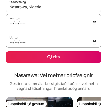
Staðsetning
Þegar niðurstöður liggja fyrir skaltu nota upp og niður örvalyk
Innritun
Útritun
Leita
Nasarawa: Vel metnar orlofseignir
Gestir eru sammála: Þessi gistiaðstaða er vel metin
vegna staðsetningar, hreinlætis og annars.
Í uppáhaldi hjá gestum
Í uppáhaldi hjá 
Í uppáhaldi hjá gestum
Í uppáhaldi hjá 