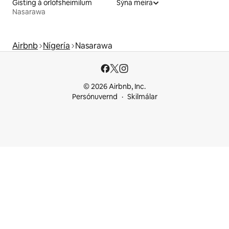
Gisting á orlofsheimilum
Sýna meira
Nasarawa
Airbnb
Nígería
Nasarawa
© 2026 Airbnb, Inc.
Persónuvernd
Skilmálar