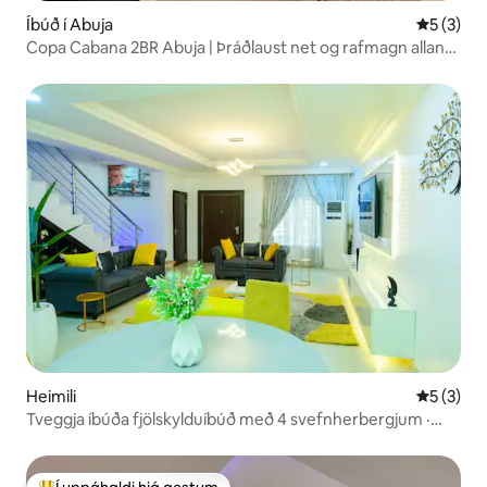
Íbúð í Abuja
5 af 5 í 
5 (3)
Copa Cabana 2BR Abuja | Þráðlaust net og rafmagn allan
sólarhringinn
Heimili
5 af 5 í 
5 (3)
Tveggja íbúða fjölskylduíbúð með 4 svefnherbergjum ·
Rafmagn allan sólarhringinn · Þráðlaust net · PS5