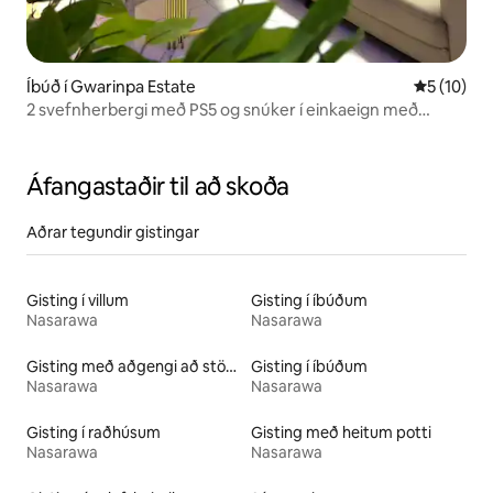
Íbúð í Gwarinpa Estate
5 af 5 í m
5 (10)
2 svefnherbergi með PS5 og snúker í einkaeign með
öryggi í Abuja
Áfangastaðir til að skoða
Aðrar tegundir gistingar
Gisting í villum
Gisting í íbúðum
Nasarawa
Nasarawa
Gisting með aðgengi að stöðuvatni
Gisting í íbúðum
Nasarawa
Nasarawa
Gisting í raðhúsum
Gisting með heitum potti
Nasarawa
Nasarawa