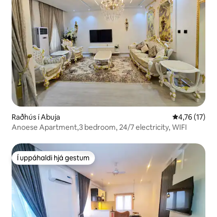
Raðhús í Abuja
4,76 af 5 í m
4,76 (17)
Anoese Apartment,3 bedroom, 24/7 electricity, WIFI
Í uppáhaldi hjá gestum
Í uppáhaldi hjá gestum