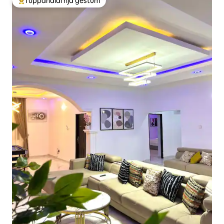
Í uppáhaldi hjá gestum
Í mestu uppáhaldi hjá gestum