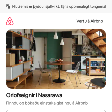
Stökkva
Hluti efnis er þýddur sjálfvirkt. 
Sýna upprunalegt tungumál
beint
að
efni
Vertu á Airbnb
Orlofseignir í Nasarawa
Finndu og bókaðu einstaka gistingu á Airbnb