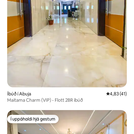
Íbúð í Abuja
4,83 af 5 í m
4,83 (41)
Maitama Charm (VIP) - Flott 2BR íbúð
Í uppáhaldi hjá gestum
Í uppáhaldi hjá gestum