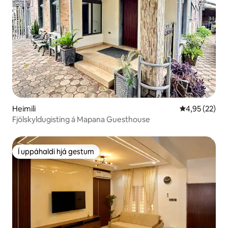
Heimili
4,95 af 5 í m
4,95 (22)
Fjölskyldugisting á Mapana Guesthouse
Í uppáhaldi hjá gestum
Í uppáhaldi hjá gestum