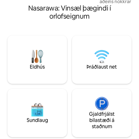
aðeins nokkrar mí
✔️ Frábær staðsetning – í friðsælli og
Nasarawa: Vinsæl þægindi í
og Wuse 2 og bjóða
öruggri byggð
nútímalegar innré
orlofseignum
stórkostlegu útsýn
sérstakan stuðning
rafmagn allan sólar
snurðulausa dvöl. F
sem kunna að meta
alla litlu lúxusatri
eftirminnilega. De
einstöku fríi í Ab
njóttu
Eldhús
Þráðlaust net
Gjaldfrjálst
Sundlaug
bílastæði á
staðnum