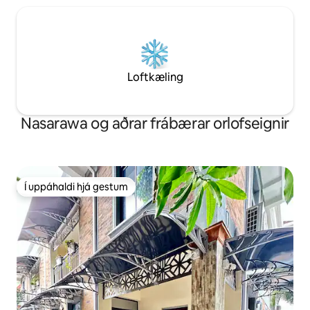
Loftkæling
Nasarawa og aðrar frábærar orlofseignir
Í uppáhaldi hjá gestum
Í uppáhaldi hjá gestum