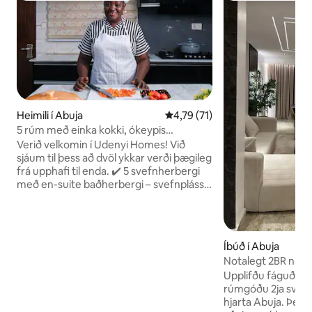
Heimili í Abuja
4,79 af 5 í meðaleinkunn, 71 u
4,79 (71)
5 rúm með einka kokki, ókeypis
morgunverði og fleiru
Verið velkomin í Udenyi Homes! Við
sjáum til þess að dvöl ykkar verði þægileg
frá upphafi til enda. ✔️ 5 svefnherbergi
með en-suite baðherbergi – svefnpláss
fyrir allt að 10 gesti með þægindum ✔️
Ókeypis máltíð – ókeypis máltíð til
þakklætis ✔️ Einka kokkarþjónusta –
Kokkurinn Ann útbýr ljúffenga máltíði að
Íbúð í Abuja
beiðni ✔️ Rafmagn og Starlink þráðlaust
Notalegt 2BR nálæ
net allan sólarhringinn – áreiðanlegt
þráðlaust net +24
Upplifðu fáguð þæg
rafmagn og net ✔️ Húshald – hreint
rúmgóðu 2ja svefn
heimili meðan á dvölinni stendur ✔️
hjarta Abuja. Þessi
Fullbúið heimili – allt sem þarf á heimilinu