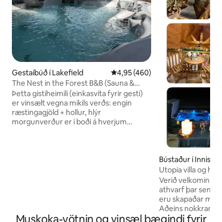
Gestaíbúð í Lakefield
4,95 af 5 í meðaleinkunn, 460 u
4,95 (460)
The Nest in the Forest B&B (Sauna &
Hot-tub incl.)
Þetta gistiheimili (einkasvíta fyrir gesti)
er vinsælt vegna mikils verðs: engin
ræstingagjöld + hollur, hlýr
morgunverður er í boði á hverjum
morgni. Heitur pottur hefur nýlega verið
endurnýjað + rafmagns gufubað
innandyra. Staðsett nálægt fjölbreyttum
Bústaður í Innisfil
ströndum, Lakefield fyrir verslanir,
Warsaw Trails, Stoney Lake, Camp
Utopia villa og heil
Kawartha og í 25 mínútna fjarlægð frá
Verið velkomin í U
miðbæ Peterborough. Náttúrulegt
athvarf þar sem v
umhverfi, með grilli, eldgryfju,
eru skapaðar með 
stjörnuskoðun. Stór innandyra: Starlink
Aðeins nokkrar mín
Þráðlaust net, eldhúskrókur, hljómtæki,
Muskoka-vötnin og vinsæl þægindi fyrir
matvöruverslunu