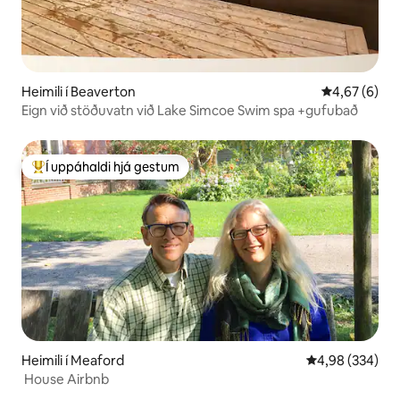
Heimili í Beaverton
4,67 af 5 í 
4,67 (6)
Eign við stöðuvatn við Lake Simcoe Swim spa +gufubað
Í uppáhaldi hjá gestum
Í mestu uppáhaldi hjá gestum
Heimili í Meaford
4,98 af 5 í me
4,98 (334)
‌ House Airbnb