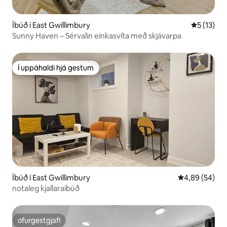
Íbúð í East Gwillimbury
5 af 5 í m
5 (13)
Sunny Haven – Sérvalin einkasvíta með skjávarpa
Í uppáhaldi hjá gestum
Í uppáhaldi hjá gestum
Íbúð í East Gwillimbury
4,89 af 5 í m
4,89 (54)
notaleg kjallaraíbúð
ofurgestgjafi
ofurgestgjafi