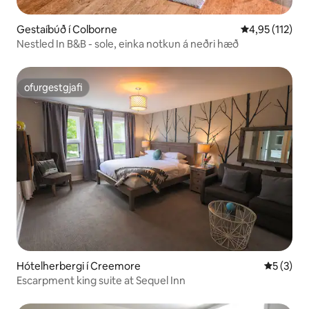
Gestaíbúð í Colborne
4,95 af 5 í me
4,95 (112)
Nestled In B&B - sole, einka notkun á neðri hæð
ofurgestgjafi
ofurgestgjafi
Hótelherbergi í Creemore
5 af 5 í 
5 (3)
Escarpment king suite at Sequel Inn