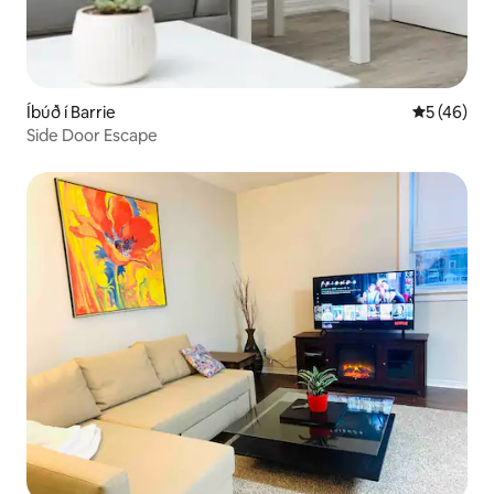
Íbúð í Barrie
5 af 5 í m
5 (46)
Side Door Escape