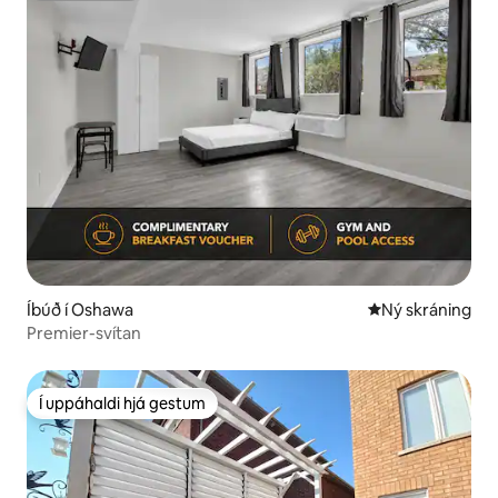
Íbúð í Oshawa
Ný gistiaðstaða
Ný skráning
Premier-svítan
Í uppáhaldi hjá gestum
Í uppáhaldi hjá gestum