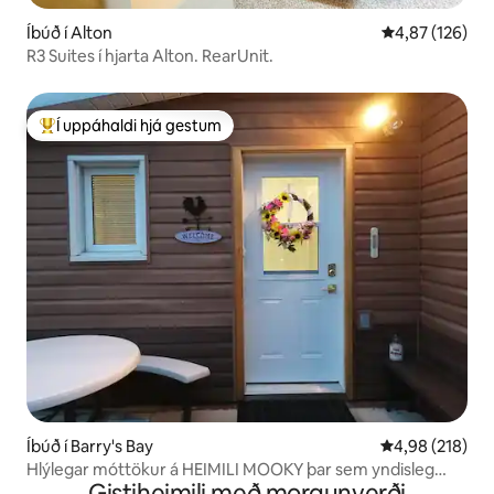
Íbúð í Alton
4,87 af 5 í me
4,87 (126)
R3 Suites í hjarta Alton. RearUnit.
Í uppáhaldi hjá gestum
Í mestu uppáhaldi hjá gestum
Íbúð í Barry's Bay
4,98 af 5 í me
4,98 (218)
Hlýlegar móttökur á HEIMILI MOOKY þar sem yndisleg
Gistiheimili með morgunverði
íbúð er