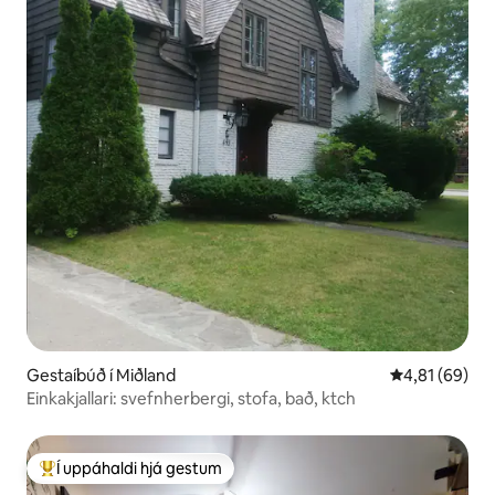
Gestaíbúð í Miðland
4,81 af 5 í m
4,81 (69)
Einkakjallari: svefnherbergi, stofa, bað, ktch
Í uppáhaldi hjá gestum
Í mestu uppáhaldi hjá gestum