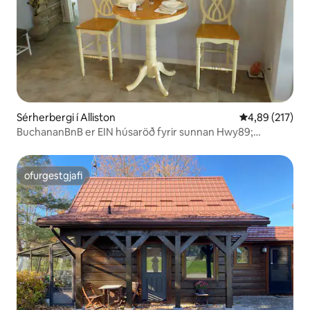
Sérherbergi í Alliston
4,89 af 5 í me
4,89 (217)
BuchananBnB er EIN húsaröð fyrir sunnan Hwy89;
Bílastæði innifalið
ofurgestgjafi
ofurgestgjafi