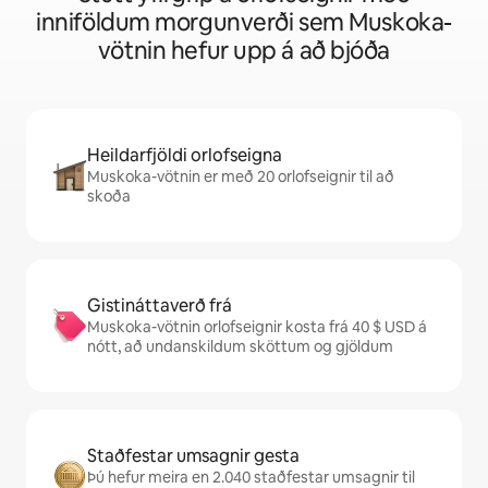
inniföldum morgunverði sem Muskoka-
vötnin hefur upp á að bjóða
Heildarfjöldi orlofseigna
Muskoka-vötnin er með 20 orlofseignir til að
skoða
Gistináttaverð frá
Muskoka-vötnin orlofseignir kosta frá 40 $ USD á
nótt, að undanskildum sköttum og gjöldum
Staðfestar umsagnir gesta
Þú hefur meira en 2.040 staðfestar umsagnir til