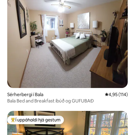
Sérherbergi í Bala
4,95 af 5 í me
4,95 (114)
Bala Bed and Breakfast íbúð og GUFUBAÐ
Í uppáhaldi hjá gestum
Í mestu uppáhaldi hjá gestum