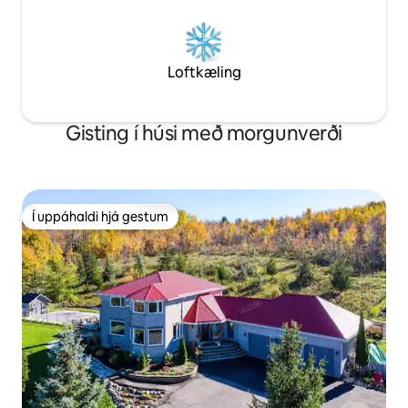
Loftkæling
Gisting í húsi með morgunverði
Í uppáhaldi hjá gestum
Í uppáhaldi hjá gestum