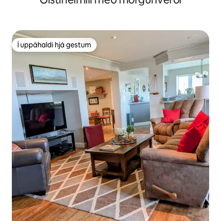
Í uppáhaldi hjá gestum
Í uppáhaldi hjá gestum