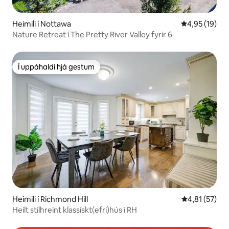
Heimili í Nottawa
4,95 af 5 í m
4,95 (19)
Nature Retreat í The Pretty River Valley fyrir 6
Í uppáhaldi hjá gestum
Í uppáhaldi hjá gestum
Heimili í Richmond Hill
4,81 af 5 í m
4,81 (57)
Heilt stílhreint klassískt(efri)hús í RH