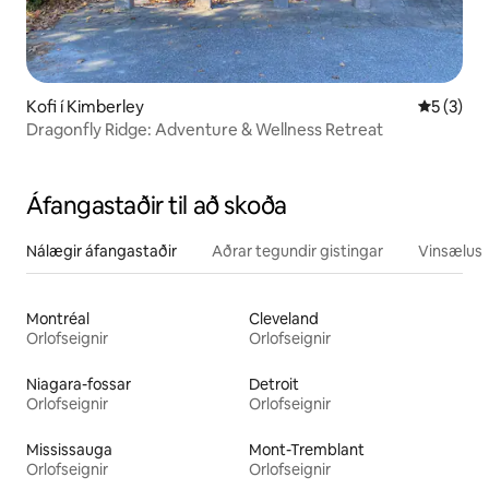
Kofi í Kimberley
5 af 5 í 
5 (3)
Dragonfly Ridge: Adventure & Wellness Retreat
Áfangastaðir til að skoða
Nálægir áfangastaðir
Aðrar tegundir gistingar
Vinsælustu
Montréal
Cleveland
Orlofseignir
Orlofseignir
Niagara-fossar
Detroit
Orlofseignir
Orlofseignir
Mississauga
Mont-Tremblant
Orlofseignir
Orlofseignir