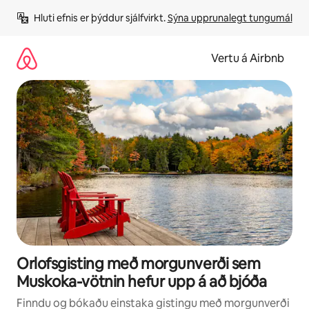
Stökkva
Hluti efnis er þýddur sjálfvirkt. 
Sýna upprunalegt tungumál
beint
að
efni
Vertu á Airbnb
Orlofsgisting með morgunverði sem
Muskoka-vötnin hefur upp á að bjóða
Finndu og bókaðu einstaka gistingu með morgunverði