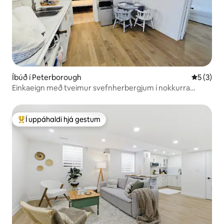
Íbúð í Peterborough
5 af 5 í 
5 (3)
Einkaeign með tveimur svefnherbergjum í nokkurra
mínútna fjarlægð frá Trent-háskóla!
Í uppáhaldi hjá gestum
Í mestu uppáhaldi hjá gestum