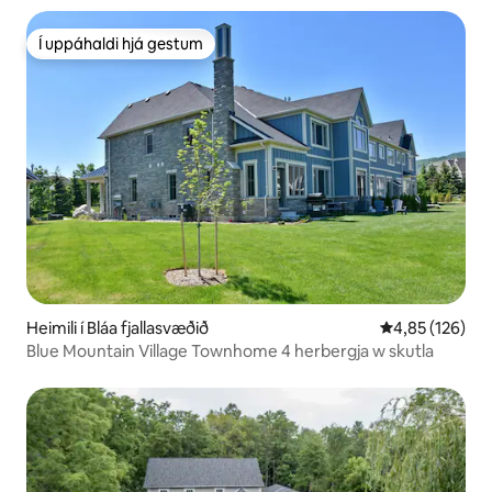
Í uppáhaldi hjá gestum
Í uppáhaldi hjá gestum
Heimili í Bláa fjallasvæðið
4,85 af 5 í me
4,85 (126)
Blue Mountain Village Townhome 4 herbergja w skutla