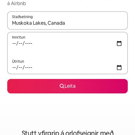
á Airbnb
Staðsetning
Þegar niðurstöður liggja fyrir skaltu nota upp og niður örvalyk
Innritun
Útritun
Leita
Stutt yfirgrip á orlofseignir með