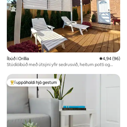
Íbúð í Orillia
4,94 af 5 í m
4,94 (96)
Stúdíóíbúð með útsýni yfir sedrusvið, heitum potti og
PlayStation-tölvuleikjum
Í uppáhaldi hjá gestum
Í mestu uppáhaldi hjá gestum