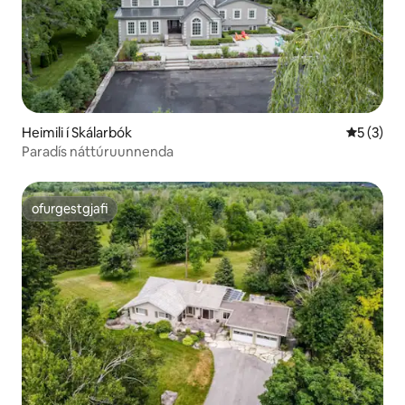
Heimili í Skálarbók
5 af 5 í 
5 (3)
Paradís náttúruunnenda
ofurgestgjafi
ofurgestgjafi