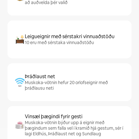
að auðvelda þér valið
Leigueignir með sérstakri vinnuaðstöðu
10 eru með sérstaka vinnuaðstöðu
Þráðlaust net
Muskoka-vötnin hefur 20 orlofseignir með
þráðlausu neti
Vinsæl þægindi fyrir gesti
Muskoka-vötnin býður upp á eignir með
þægindum sem falla vel í kramið hjá gestum, sér í
lagi Eldhús, Þráðlaust net og Sundlaug