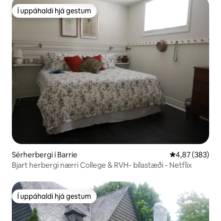
Í uppáhaldi hjá gestum
Í uppáhaldi hjá gestum
Sérherbergi í Barrie
4,87 af 5 í me
4,87 (383)
Bjart herbergi nærri College & RVH- bílastæði - Netflix
Í uppáhaldi hjá gestum
Í uppáhaldi hjá gestum