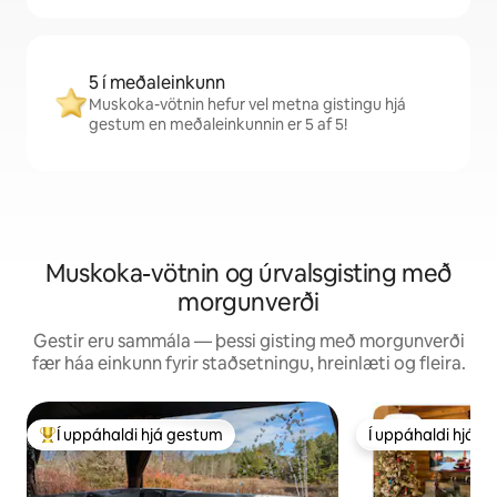
5 í meðaleinkunn
Muskoka-vötnin hefur vel metna gistingu hjá
gestum en meðaleinkunnin er 5 af 5!
Muskoka-vötnin og úrvalsgisting með
morgunverði
Gestir eru sammála — þessi gisting með morgunverði
fær háa einkunn fyrir staðsetningu, hreinlæti og fleira.
Í uppáhaldi hjá gestum
Í uppáhaldi hjá 
Í mestu uppáhaldi hjá gestum
Í uppáhaldi hjá 