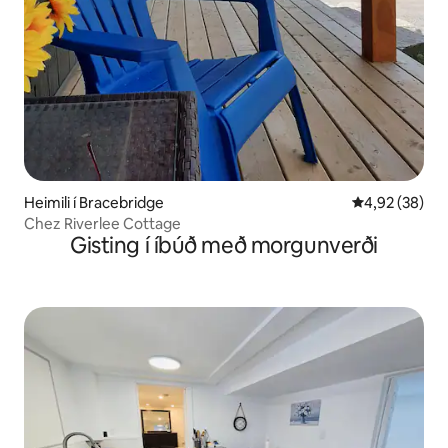
Heimili í Bracebridge
4,92 af 5 í m
4,92 (38)
Chez Riverlee Cottage
Gisting í íbúð með morgunverði