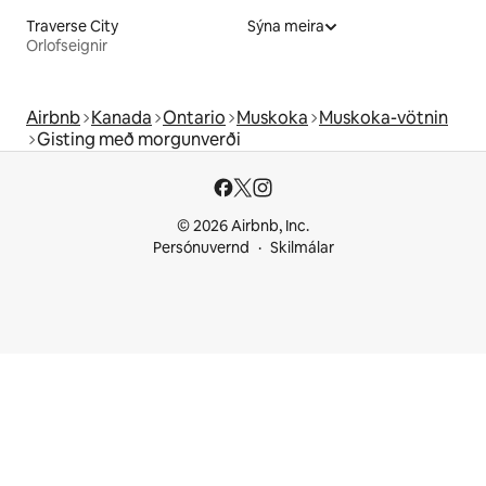
Traverse City
Sýna meira
Orlofseignir
Airbnb
Kanada
Ontario
Muskoka
Muskoka-vötnin
Gisting með morgunverði
© 2026 Airbnb, Inc.
Persónuvernd
Skilmálar