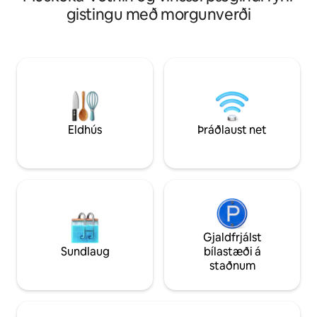
55' skjár, leikir, sefur 6. Því miður eru
öllu nauðsynlega í daglegu
gistingu með morgunverði
engin gæludýr gesta
margt að njóta að þ
fara! Njóttu dags
arineldinn, slakaðu
slakaðu á í gufub
leikherberginu. G
dvöl. : Ekki reykja 
pottinum. Allt brot 
Bandaríkjadala sek
Eldhús
Þráðlaust net
Gjaldfrjálst
Sundlaug
bílastæði á
staðnum