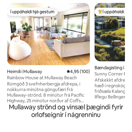
Í uppáhaldi hjá gestum
Í uppáhaldi hj
Í uppáhaldi hjá gestum
Í mestu uppáhald
Bændagisting í Bel
Heimili í Mullaway
4,95 af 5 í meðaleinkunn, 100 u
4,95 (100)
Sunny Corner Pas
Rainbow House at Mullaway Beach
Afskekkt afdrep fyr
Rúmgóð 3 svefnherbergja afdrepa, í
hæð í regnskógum 
nokkurra mínútna göngufæri frá
friðsæla Kalang-án
Mullaway-strönd. 8 mínútur frá Pacific
líflegu Bellingen. S
Highway, 25 mínútur norður af Coffs
pottinn úr sedrusvi
Mullaway strönd og vinsæl þægindi fyrir
Harbour. Eignin • 1 svefnherbergi með
slappaðu af í lúxus
Super King-rúmi, 2 svefnherbergi með
orlofseignir í nágrenninu
hafðu það notalegt
Queen-rúmi + einfalt fellirúm • Setustofa
veturna eða kældu þ
og eldhús • Baðherbergi, eggbað og
á sumrin. Njóttu 
tvöfaldur sturtukofi, 2 salerni • Verönd
morgunverðar vi