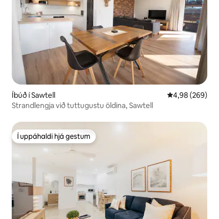
Íbúð í Sawtell
4,98 af 5 í með
4,98 (269)
Strandlengja við tuttugustu öldina, Sawtell
Í uppáhaldi hjá gestum
Í uppáhaldi hjá gestum