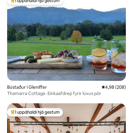
Í uppáhaldi hjá gestum
Í mestu uppáhaldi hjá gestum
Bústaður í Gleniffer
4,98 af 5 í með
4,98 (208)
Thamarra Cottage. Einkaafdrep fyrir lúxus pör
Í uppáhaldi hjá gestum
Í mestu uppáhaldi hjá gestum