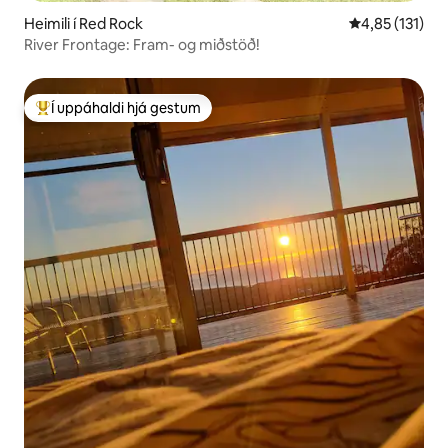
Heimili í Red Rock
4,85 af 5 í me
4,85 (131)
River Frontage: Fram- og miðstöð!
Í uppáhaldi hjá gestum
Í mestu uppáhaldi hjá gestum