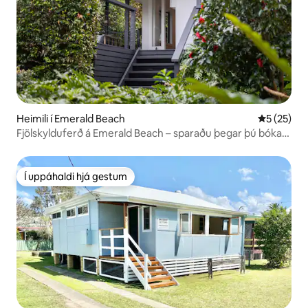
Heimili í Emerald Beach
5 af 5 í m
5 (25)
Fjölskylduferð á Emerald Beach – sparaðu þegar þú bókar
3 nætur eða fleiri
Í uppáhaldi hjá gestum
Í uppáhaldi hjá gestum