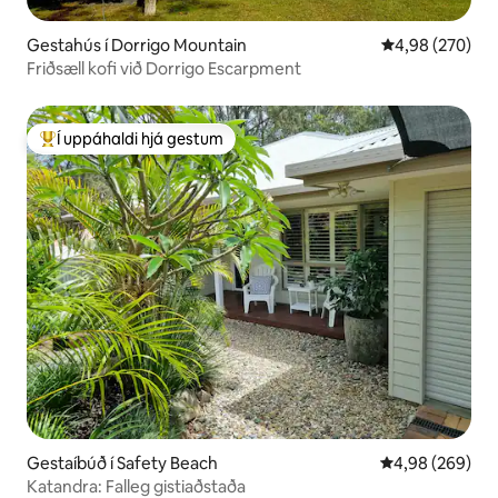
Gestahús í Dorrigo Mountain
4,98 af 5 í me
4,98 (270)
Friðsæll kofi við Dorrigo Escarpment
Í uppáhaldi hjá gestum
Í mestu uppáhaldi hjá gestum
Gestaíbúð í Safety Beach
4,98 af 5 í með
4,98 (269)
Katandra: Falleg gistiaðstaða