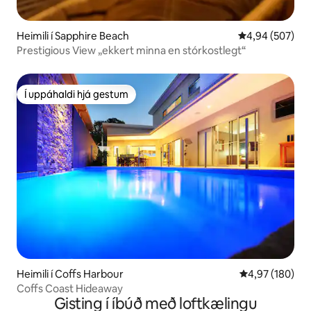
Heimili í Sapphire Beach
4,94 af 5 í me
4,94 (507)
Prestigious View „ekkert minna en stórkostlegt“
Í uppáhaldi hjá gestum
Í uppáhaldi hjá gestum
Heimili í Coffs Harbour
4,97 af 5 í me
4,97 (180)
Coffs Coast Hideaway
Gisting í íbúð með loftkælingu