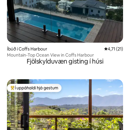
Íbúð í Coffs Harbour
4,71 af 5 í m
4,71 (21)
Mountain-Top Ocean View in Coffs Harbour
Fjölskylduvæn gisting í húsi
Í uppáhaldi hjá gestum
Í mestu uppáhaldi hjá gestum