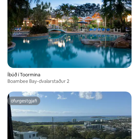
Íbúð í Toormina
Boambee Bay-dvalarstaður 2
ofurgestgjafi
ofurgestgjafi