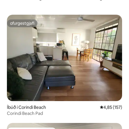
ofurgestgjafi
ofurgestgjafi
Íbúð í Corindi Beach
4,85 af 5 í me
4,85 (157)
Corindi Beach Pad