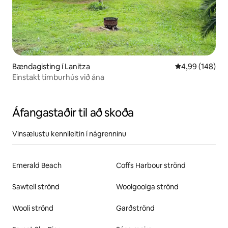
Bændagisting í Lanitza
4,99 af 5 í me
4,99 (148)
Einstakt timburhús við ána
Áfangastaðir til að skoða
Vinsælustu kennileitin í nágrenninu
Emerald Beach
Coffs Harbour strönd
Sawtell strönd
Woolgoolga strönd
Wooli strönd
Garðströnd