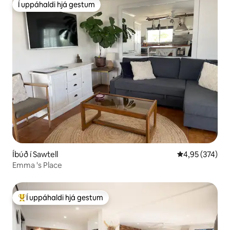
Í uppáhaldi hjá gestum
Í uppáhaldi hjá gestum
Íbúð í Sawtell
4,95 af 5 í me
4,95 (374)
Emma 's Place
Í uppáhaldi hjá gestum
Í mestu uppáhaldi hjá gestum