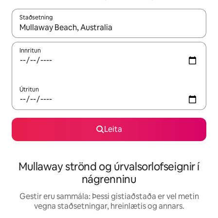
Staðsetning
Þegar niðurstöður liggja fyrir skaltu nota upp og niður örvalyk
Innritun
Útritun
Leita
Mullaway strönd og úrvalsorlofseignir í
nágrenninu
Gestir eru sammála: Þessi gistiaðstaða er vel metin
vegna staðsetningar, hreinlætis og annars.