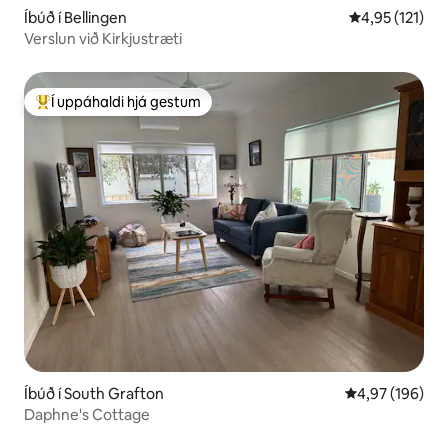
Íbúð í Bellingen
4,95 af 5 í me
4,95 (121)
Verslun við Kirkjustræti
Í uppáhaldi hjá gestum
Í mestu uppáhaldi hjá gestum
Íbúð í South Grafton
4,97 af 5 í me
4,97 (196)
Daphne's Cottage