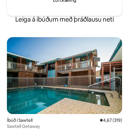
Loftkæling
Leiga á íbúðum með þráðlausu neti
Íbúð í Sawtell
4,67 af 5 í me
4,67 (319)
Sawtell Getaway