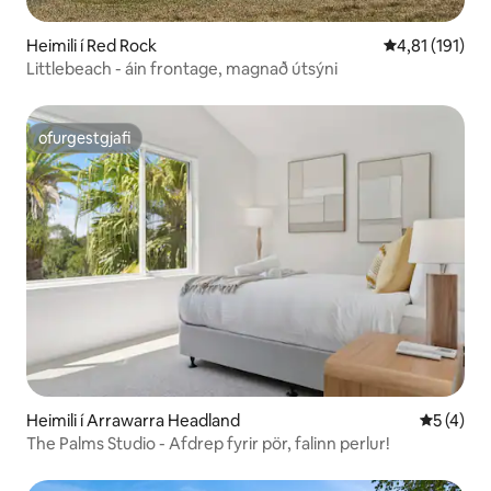
Heimili í Red Rock
4,81 af 5 í me
4,81 (191)
Littlebeach - áin frontage, magnað útsýni
ofurgestgjafi
ofurgestgjafi
Heimili í Arrawarra Headland
5 af 5 í 
5 (4)
The Palms Studio - Afdrep fyrir pör, falinn perlur!