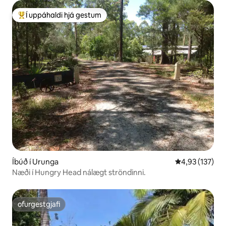
Í uppáhaldi hjá gestum
Í mestu uppáhaldi hjá gestum
Íbúð í Urunga
4,93 af 5 í me
4,93 (137)
Næði í Hungry Head nálægt ströndinni.
ofurgestgjafi
ofurgestgjafi