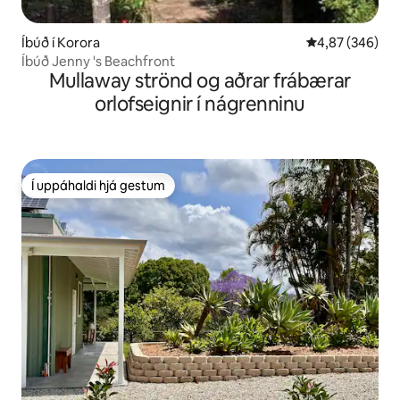
Íbúð í Korora
4,87 af 5 í me
4,87 (346)
Íbúð Jenny 's Beachfront
Mullaway strönd og aðrar frábærar
orlofseignir í nágrenninu
Í uppáhaldi hjá gestum
Í uppáhaldi hjá gestum