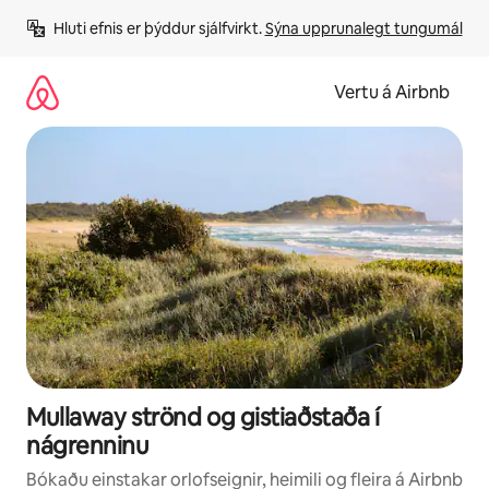
Stökkva
Hluti efnis er þýddur sjálfvirkt. 
Sýna upprunalegt tungumál
beint
að
efni
Vertu á Airbnb
Mullaway strönd og gistiaðstaða í
nágrenninu
Bókaðu einstakar orlofseignir, heimili og fleira á Airbnb