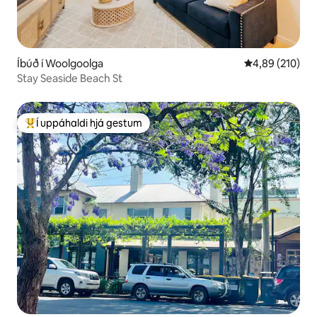
Íbúð í Woolgoolga
4,89 af 5 í me
4,89 (210)
Stay Seaside Beach St
Í uppáhaldi hjá gestum
Í mestu uppáhaldi hjá gestum