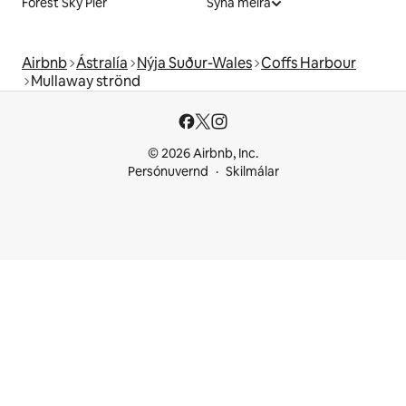
Forest Sky Pier
Sýna meira
Airbnb
Ástralía
Nýja Suður-Wales
Coffs Harbour
Mullaway strönd
© 2026 Airbnb, Inc.
Persónuvernd
Skilmálar