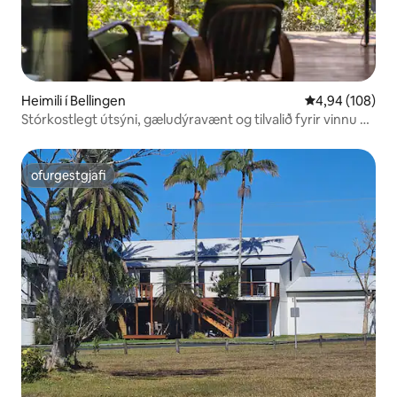
Heimili í Bellingen
4,94 af 5 í me
4,94 (108)
Stórkostlegt útsýni, gæludýravænt og tilvalið fyrir vinnu að
heiman!
ofurgestgjafi
ofurgestgjafi