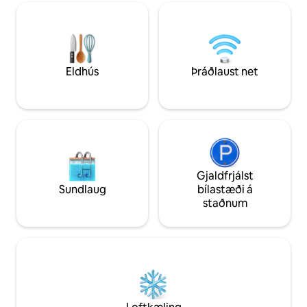
að framan og garður Aðgangur gesta og
þig í gufubaði með
friðhelgi Þú færð einkanotkun á risastóra
vatni og ljúktu svo
framhlutanum með einkainngangi og
freyðivíni á okkur. 
útisvæðum. Afturhlutinn er ekki hluti af
tengjast aftur og h
gistiaðstöðunni. Við gætum stundum
verið á staðnum og notað annan
Eldhús
Þráðlaust net
inngang.
Gjaldfrjálst
Sundlaug
bílastæði á
staðnum