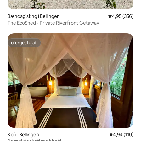
Bændagisting í Bellingen
4,95 af 5 í me
4,95 (356)
The EcoShed - Private Riverfront Getaway
ofurgestgjafi
ofurgestgjafi
Kofi í Bellingen
4,94 af 5 í me
4,94 (110)