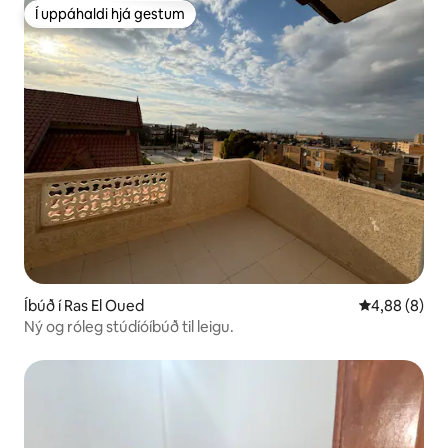
Í uppáhaldi hjá gestum
Í uppáhaldi hjá gestum
Íbúð í Ras El Oued
4,88 af 5 í 
4,88 (8)
Ný og róleg stúdíóíbúð til leigu.