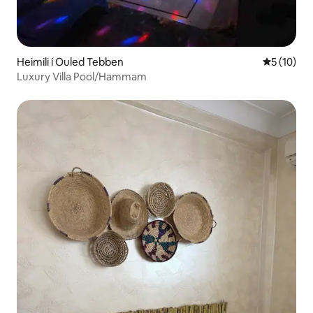
Heimili í Ouled Tebben
5 af 5 í m
5 (10)
Luxury Villa Pool/Hammam