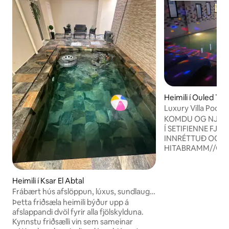
Heimili í Ouled Te
Luxury Villa Poo
KOMDU OG NJÓTT
Í SETIFIENNE FJÖLL
INNRÉTTUÐ OG Ú
HITABRAMM//GRI
DÝRABÚSKAPUR *🏊‍♂️💦 P
HAMMAM THERMA
//SUMMER KITCHEN
Heimili í Ksar El Abtal
/ TABLE AND GA
Frábært hús afslöppun, lúxus, sundlaug
CHAIR//BARBECUE
og heilsulind
Þetta friðsæla heimili býður upp á
PONG TABLE//ANI
afslappandi dvöl fyrir alla fjölskylduna.
RABBITS / CHICKEN … ) 
Kynnstu friðsælli vin sem sameinar
TEBBEN ( SETIF ) 🇩🇿* ALLT STAÐSETT 65