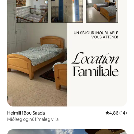
Heimili í Bou Saada
4,86 af 5 í m
4,86 (14)
Miðlæg og nútímaleg villa