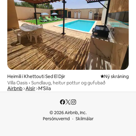
Heimili í Khettouti Sed El Djir
Ný gistiaðstaða
Ný skráning
Villa Oasis • Sundlaug, heitur pottur og gufubað
Airbnb
Alsír
M'Sila
© 2026 Airbnb, Inc.
Persónuvernd
Skilmálar