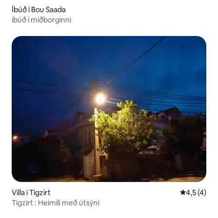
Íbúð í Bou Saada
íbúð í miðborginni
Villa í Tigzirt
4,5 af 5 í 
4,5 (4)
Tigzirt : Heimili með útsýni