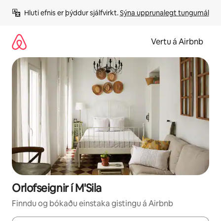
Stökkva
Hluti efnis er þýddur sjálfvirkt. 
Sýna upprunalegt tungumál
beint
að
efni
Vertu á Airbnb
Orlofseignir í M'Sila
Finndu og bókaðu einstaka gistingu á Airbnb