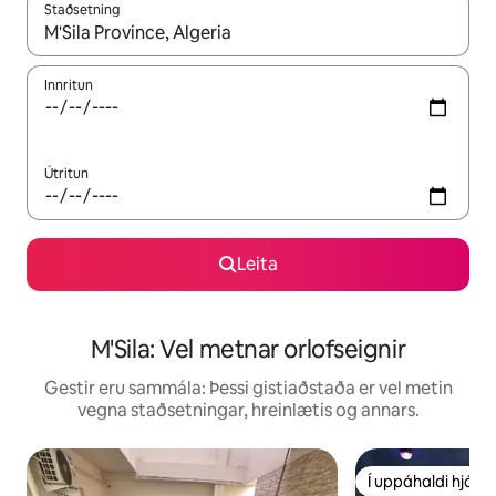
Staðsetning
Þegar niðurstöður liggja fyrir skaltu nota upp og niður örvalyk
Innritun
Útritun
Leita
M'Sila: Vel metnar orlofseignir
Gestir eru sammála: Þessi gistiaðstaða er vel metin
vegna staðsetningar, hreinlætis og annars.
Í uppáhaldi hjá 
Í uppáhaldi hjá 