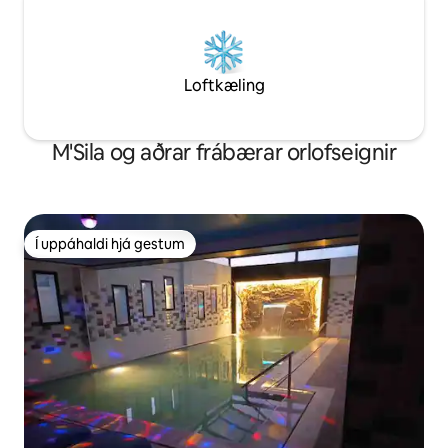
Loftkæling
M'Sila og aðrar frábærar orlofseignir
Í uppáhaldi hjá gestum
Í uppáhaldi hjá gestum