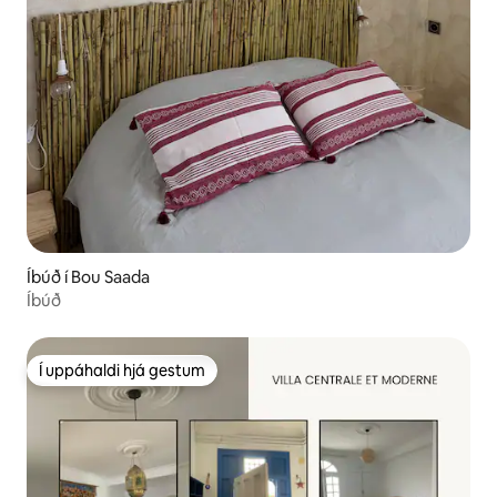
Íbúð í Bou Saada
Íbúð
Í uppáhaldi hjá gestum
Í uppáhaldi hjá gestum