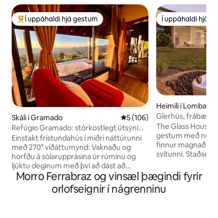
Í uppáhaldi hjá gestum
Í uppáhaldi hjá 
Í mestu uppáhaldi hjá gestum
Í uppáhaldi hjá 
Heimili í Lomba G
o Hamburgo
Glerhús, frábært ú
Skáli í Gramado
5 af 5 í meðaleinkunn, 106 u
5 (106)
mín. flugvöllur
The Glass House te
Refúgio Gramado: stórkostlegt útsýni
gestum með nútím
yfir Serra Gaúcha
Einstakt frístundahús í miðri náttúrunni
finnur magnað útsýn
með 270° víðáttumynd: Vaknaðu og
svítunni. Staðsett 
horfðu á sólarupprásina úr rúminu og
samfélagi með en
ljúktu deginum með því að dást að
vötnum. Hágæða e
Morro Ferrabraz og vinsæl þægindi fyrir
sólarlaginu á gólfinu við arininn. Skáli með
bauna espressóvél 
arni og heitum potti fyrir augnablik
orlofseignir í nágrenninu
stofa með nútím
fullkominna þæginda. Svefnherbergið er
hönnunarhúsgög
aðskilið frá eldhúsinu sem tryggir meira
arni og 135 tommu
næði og notalegheit. Eina