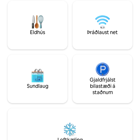
Heimaskrifstofa fy
leigubústaðurinn á lóðinni, alltaf
Verönd með pergo
blómlegur og ilmandi. Valið af vefgáttinni
eldstæði. Tveggja
Melhores Destinos sem eitt besta Airbnb
nuddpotturinn býð
í héraðinu. Aðeins 14 km frá miðbæ
bað.
Gramado. 🌿✨
Eldhús
Þráðlaust net
Gjaldfrjálst
Sundlaug
bílastæði á
staðnum
Loftkæling