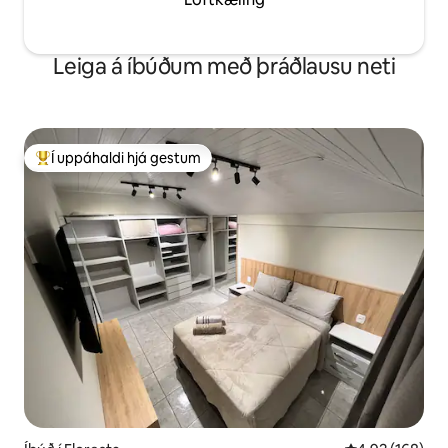
Leiga á íbúðum með þráðlausu neti
Í uppáhaldi hjá gestum
Í mestu uppáhaldi hjá gestum