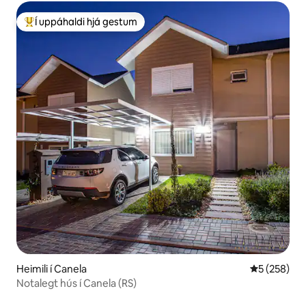
Í uppáhaldi hjá gestum
Í mestu uppáhaldi hjá gestum
Heimili í Canela
5 af 5 í me
5 (258)
Notalegt hús í Canela (RS)