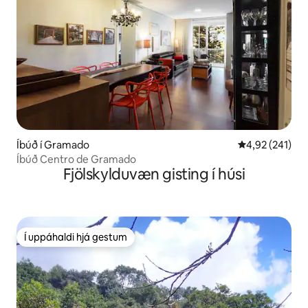
Íbúð í Gramado
4,92 af 5 í me
4,92 (241)
Íbúð Centro de Gramado
Fjölskylduvæn gisting í húsi
Í uppáhaldi hjá gestum
Í uppáhaldi hjá gestum