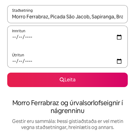
Staðsetning
Þegar niðurstöður liggja fyrir skaltu nota upp og niður örvalyk
Innritun
Útritun
Leita
Morro Ferrabraz og úrvalsorlofseignir í
nágrenninu
Gestir eru sammála: Þessi gistiaðstaða er vel metin
vegna staðsetningar, hreinlætis og annars.