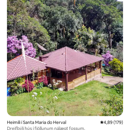
Heimili í Santa Maria do Herval
4,89 af 5 í me
4,89 (179)
Dreifbýli hús í fjöllunum nálægt fossum.