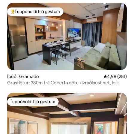
Í uppáhaldi hjá gestum
Í mestu uppáhaldi hjá gestum
Íbúð í Gramado
4,98 af 5 í me
4,98 (251)
Grasflötur: 380m frá Coberta götu • Þráðlaust net, loft
Í uppáhaldi hjá gestum
Í uppáhaldi hjá gestum