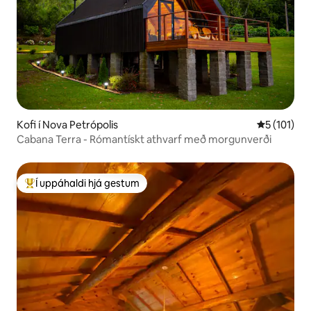
Kofi í Nova Petrópolis
5 af 5 í me
5 (101)
Cabana Terra - Rómantískt athvarf með morgunverði
Í uppáhaldi hjá gestum
Í mestu uppáhaldi hjá gestum