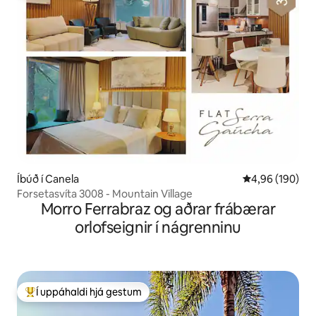
Íbúð í Canela
4,96 af 5 í me
4,96 (190)
Forsetasvíta 3008 - Mountain Village
Morro Ferrabraz og aðrar frábærar
orlofseignir í nágrenninu
Í uppáhaldi hjá gestum
Í mestu uppáhaldi hjá gestum