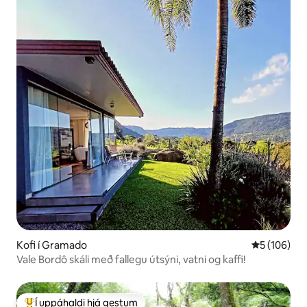
Kofi í Gramado
5 af 5 í me
5 (106)
Vale Bordô skáli með fallegu útsýni, vatni og kaffi!
Í uppáhaldi hjá gestum