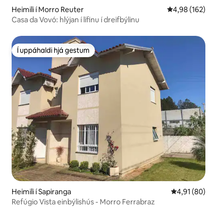
Heimili í Morro Reuter
4,98 af 5 í me
4,98 (162)
Casa da Vovó: hlýjan í lífinu í dreifbýlinu
Í uppáhaldi hjá gestum
Í uppáhaldi hjá gestum
Heimili í Sapiranga
4,91 af 5 í m
4,91 (80)
Refúgio Vista einbýlishús - Morro Ferrabraz