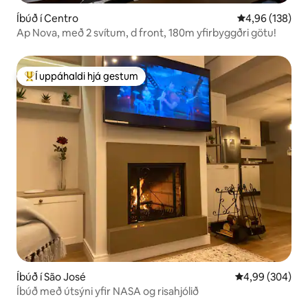
Íbúð í Centro
4,96 af 5 í me
4,96 (138)
Ap Nova, með 2 svítum, d front, 180m yfirbyggðri götu!
Í uppáhaldi hjá gestum
Í mestu uppáhaldi hjá gestum
Íbúð í São José
4,99 af 5 í með
4,99 (304)
Íbúð með útsýni yfir NASA og risahjólið