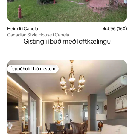
Heimili í Canela
4,96 af 5 í me
4,96 (160)
Canadian Style House í Canela
Gisting í íbúð með loftkælingu
Í uppáhaldi hjá gestum
Í uppáhaldi hjá gestum