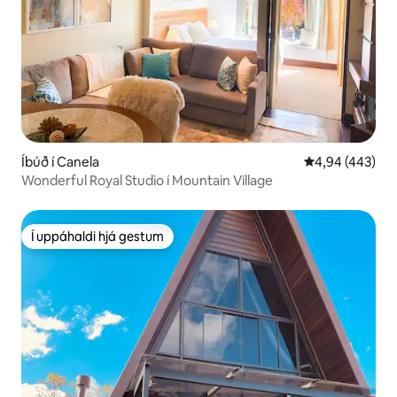
Íbúð í Canela
4,94 af 5 í me
4,94 (443)
Wonderful Royal Studio í Mountain Village
Í uppáhaldi hjá gestum
Í uppáhaldi hjá gestum