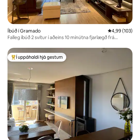
Íbúð í Gramado
4,99 af 5 í me
4,99 (103)
Falleg íbúð 2 svítur í aðeins 10 mínútna fjarlægð frá
miðbænum
Í uppáhaldi hjá gestum
Í mestu uppáhaldi hjá gestum