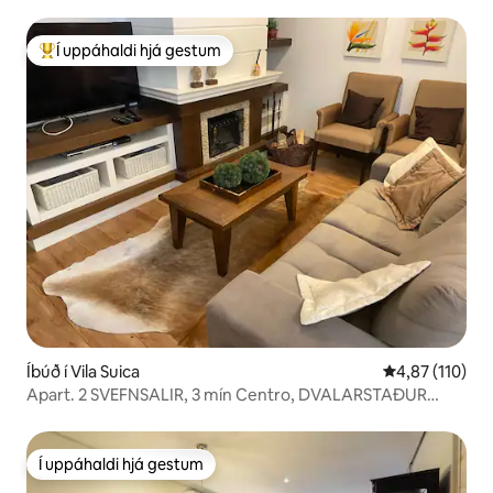
Í uppáhaldi hjá gestum
Í mestu uppáhaldi hjá gestum
Íbúð í Vila Suica
4,87 af 5 í me
4,87 (110)
Apart. 2 SVEFNSALIR, 3 mín Centro, DVALARSTAÐUR
KNORVILLE
Í uppáhaldi hjá gestum
Í uppáhaldi hjá gestum