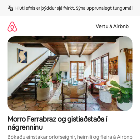
Stökkva
Hluti efnis er þýddur sjálfvirkt. 
Sýna upprunalegt tungumál
beint
að
efni
Vertu á Airbnb
Morro Ferrabraz og gistiaðstaða í
nágrenninu
Bókaðu einstakar orlofseignir, heimili og fleira á Airbnb