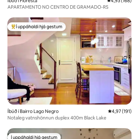
Íbúð í Floresta
4,93 af 5 í me
4,93 (168)
APARTAMENTO NO CENTRO DE GRAMADO-RS
Í uppáhaldi hjá gestum
Í mestu uppáhaldi hjá gestum
Íbúð í Bairro Lago Negro
4,97 af 5 í me
4,97 (191)
Notaleg vatnshönnun duplex 400m Black Lake
Í uppáhaldi hjá gestum