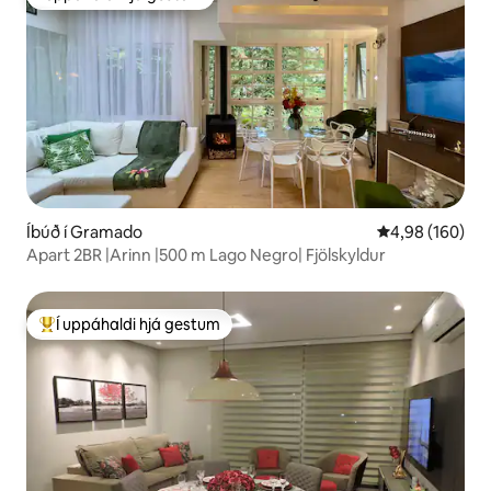
Í uppáhaldi hjá gestum
Íbúð í Gramado
4,98 af 5 í me
4,98 (160)
Apart 2BR |Arinn |500 m Lago Negro| Fjölskyldur
Í uppáhaldi hjá gestum
Í mestu uppáhaldi hjá gestum