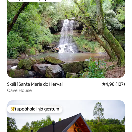
Í mestu uppáhaldi hjá gestum
Skáli í Santa Maria do Herval
4,98 af 5 í me
4,98 (127)
Cave House
Í uppáhaldi hjá gestum
Í mestu uppáhaldi hjá gestum