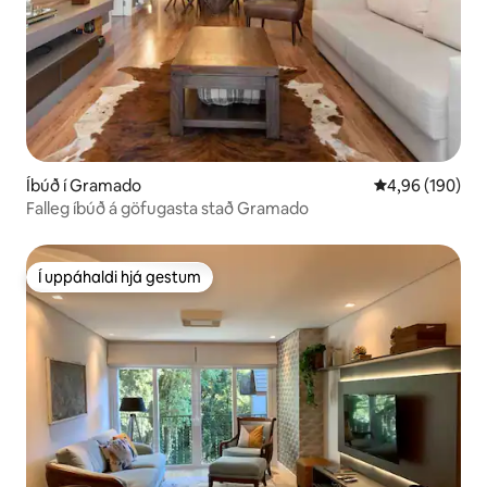
Íbúð í Gramado
4,96 af 5 í me
4,96 (190)
Falleg íbúð á göfugasta stað Gramado
Í uppáhaldi hjá gestum
Í uppáhaldi hjá gestum