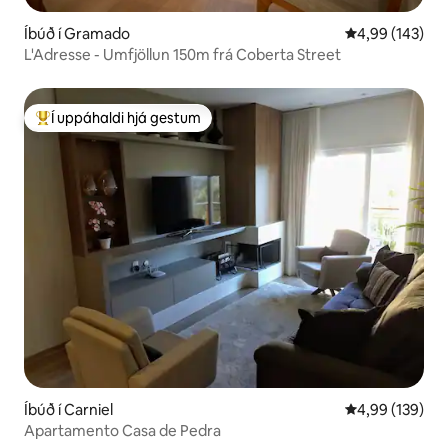
Íbúð í Gramado
4,99 af 5 í me
4,99 (143)
L'Adresse - Umfjöllun 150m frá Coberta Street
Í uppáhaldi hjá gestum
Í mestu uppáhaldi hjá gestum
Íbúð í Carniel
4,99 af 5 í me
4,99 (139)
Apartamento Casa de Pedra