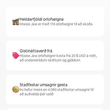
Heildarfjöldi orlofseigna
Moose Jaw er með 110 orlofseignir til að skoða
Gistináttaverð frá
Moose Jaw orlofseignir kosta frá 20 $ USD á nótt,
að undanskildum sköttum og gjöldum
Staðfestar umsagnir gesta
Þú hefur meira en 4.090 staðfestar umsagnir til
að auðvelda þér valið