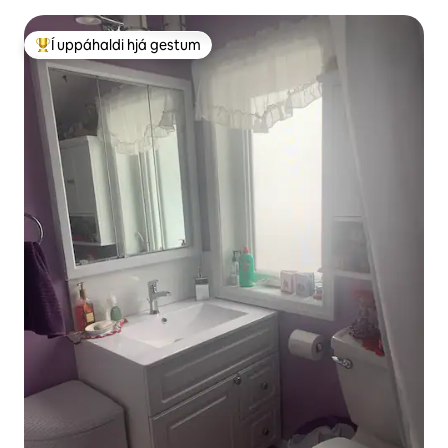
kvikmyndaherbergi
Í uppáhaldi hjá gestum
Í mestu uppáhaldi hjá gestum