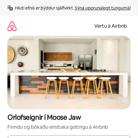
Stökkva
Hluti efnis er þýddur sjálfvirkt. 
Sýna upprunalegt tungumál
beint
að
efni
Vertu á Airbnb
Orlofseignir í Moose Jaw
Finndu og bókaðu einstaka gistingu á Airbnb