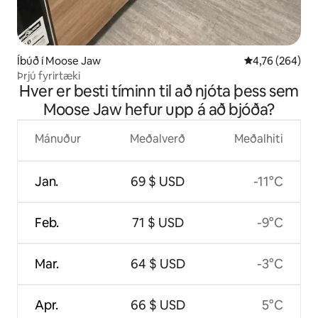
Íbúð í Moose Jaw
4,76 af 5 í me
4,76 (264)
Þrjú fyrirtæki
Hver er besti tíminn til að njóta þess sem
Moose Jaw hefur upp á að bjóða?
Mánuður
Meðalverð
Meðalhiti
Jan.
69 $ USD
-11°C
Feb.
71 $ USD
-9°C
Mar.
64 $ USD
-3°C
Apr.
66 $ USD
5°C