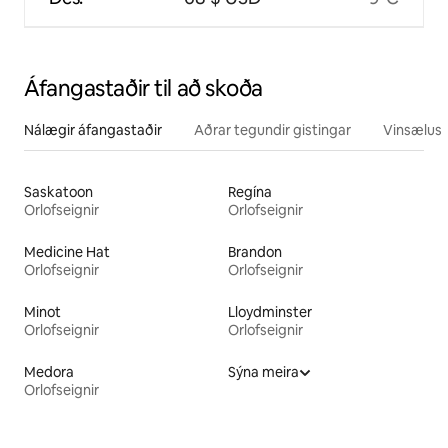
Áfangastaðir til að skoða
Nálægir áfangastaðir
Aðrar tegundir gistingar
Vinsælustu
Saskatoon
Regína
Orlofseignir
Orlofseignir
Medicine Hat
Brandon
Orlofseignir
Orlofseignir
Minot
Lloydminster
Orlofseignir
Orlofseignir
Medora
Sýna meira
Orlofseignir