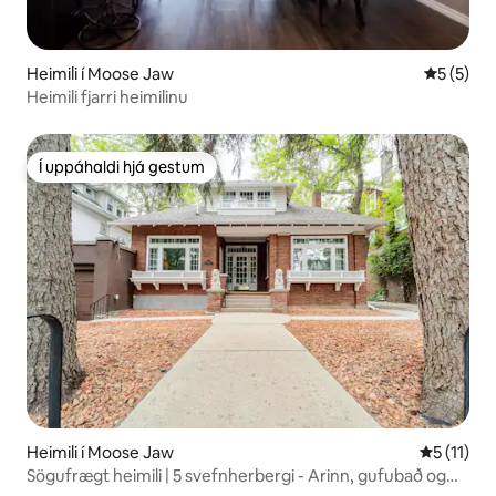
Heimili í Moose Jaw
5 af 5 í 
5 (5)
Heimili fjarri heimilinu
Í uppáhaldi hjá gestum
Í uppáhaldi hjá gestum
Heimili í Moose Jaw
5 af 5 í m
5 (11)
Sögufrægt heimili | 5 svefnherbergi - Arinn, gufubað og