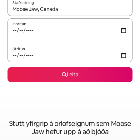
Staðsetning
Þegar niðurstöður liggja fyrir skaltu nota upp og niður örvalyk
Innritun
Útritun
Leita
Stutt yfirgrip á orlofseignum sem Moose
Jaw hefur upp á að bjóða