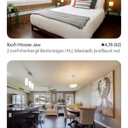
Íbúð í Moose Jaw
4,76 af 5 í m
4,76 (42)
2 svefnherbergi! Besta leigan í MJ, bílastæði, þráðlaust net