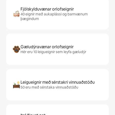
Fjölskylduvænar orlofseignir
40 eignir með aukaplássi og barnvænum
þægindum
Gæludýravænar orlofseignir
Hér eru 10 leigueignir sem leyfa gæludýr
Leigueignir með sérstakri vinnuaðstöðu
50 eru með sérstaka vinnuaðstöðu