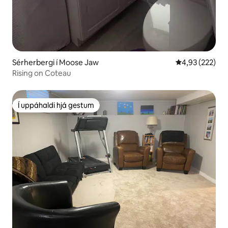
Sérherbergi í Moose Jaw
4,93 af 5 í me
4,93 (222)
Rising on Coteau
Í uppáhaldi hjá gestum
Í uppáhaldi hjá gestum