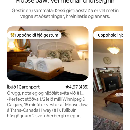
Moose Jaw: Vel metnar orlofseignir
Gestir eru sammála: Þessi gistiaðstaða er vel metin
vegna staðsetningar, hreinlætis og annars.
Í uppáhaldi hjá gestum
Í uppáhaldi hjá 
Í mestu uppáhaldi hjá gestum
Í uppáhaldi hjá 
Íbúð í Caronport
4,97 af 5 í meðaleinkunn, 435 u
4,97 (435)
Örugg, notaleg og hljóðlát svíta við #1
Hwy w/cont. morgunverð
-Perfect stöðva 1/2 leið milli Winnipeg &
Calgary, 15 mínútur vestur af Moose Jaw,
á Trans-Canada Hiway (#1), fullbúin
húsgögnum 2 svefnherbergi rólegur,
öruggur og einka kjallara föruneyti -
Nonsmoking -Einkabaðherbergi -Stofa