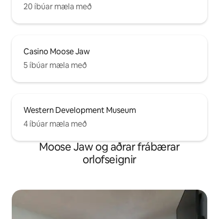
20 íbúar mæla með
Casino Moose Jaw
5 íbúar mæla með
Western Development Museum
4 íbúar mæla með
Moose Jaw og aðrar frábærar
orlofseignir