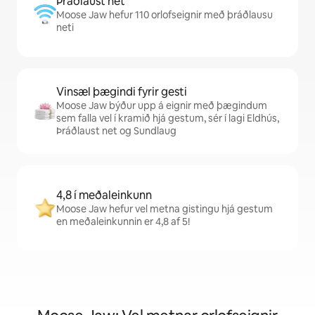
Þráðlaust net
Moose Jaw hefur 110 orlofseignir með þráðlausu
neti
Vinsæl þægindi fyrir gesti
Moose Jaw býður upp á eignir með þægindum
sem falla vel í kramið hjá gestum, sér í lagi Eldhús,
Þráðlaust net og Sundlaug
4,8 í meðaleinkunn
Moose Jaw hefur vel metna gistingu hjá gestum
en meðaleinkunnin er 4,8 af 5!