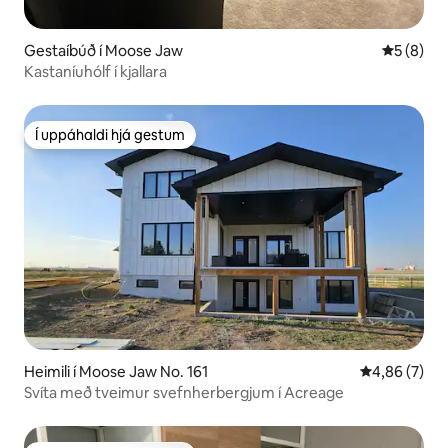
Gestaíbúð í Moose Jaw
5 af 5 í 
5 (8)
Kastaníuhólf í kjallara
Í uppáhaldi hjá gestum
Í uppáhaldi hjá gestum
Heimili í Moose Jaw No. 161
4,86 af 5 í 
4,86 (7)
Svíta með tveimur svefnherbergjum í Acreage