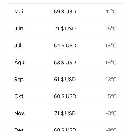
Maí
69 $ USD
11°C
Jún.
71 $ USD
15°C
Júl.
64 $ USD
18°C
Ágú.
63 $ USD
18°C
Sep.
61 $ USD
13°C
Okt.
60 $ USD
5°C
Nóv.
71 $ USD
-3°C
Des.
68 $ USD
-9°C