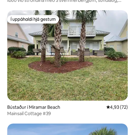
Íbúð við ströndina með 3 svefnherbergjum, sundlaug,
leikjum og einkaströnd
Í uppáhaldi hjá gestum
Í uppáhaldi hjá gestum
Bústaður í Miramar Beach
4,93 af 5 í m
4,93 (72)
Mainsail Cottage #39