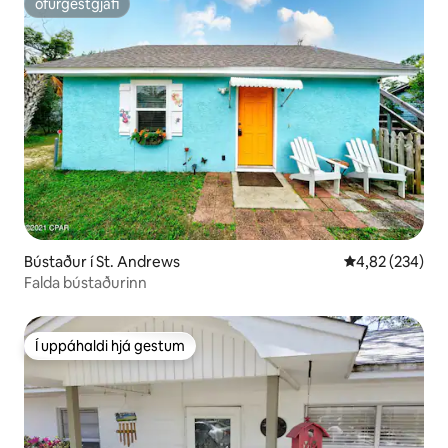
ofurgestgjafi
ofurgestgjafi
Bústaður í St. Andrews
4,82 af 5 í me
4,82 (234)
Falda bústaðurinn
Í uppáhaldi hjá gestum
Í uppáhaldi hjá gestum