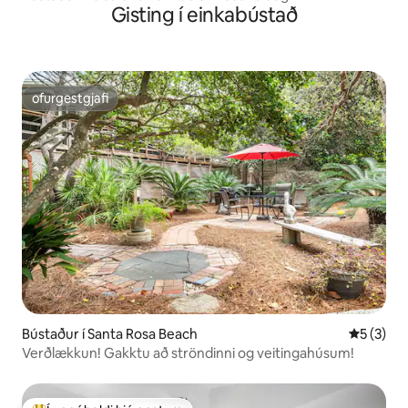
Gisting í einkabústað
ofurgestgjafi
ofurgestgjafi
Bústaður í Santa Rosa Beach
5 af 5 í 
5 (3)
Verðlækkun! Gakktu að ströndinni og veitingahúsum!