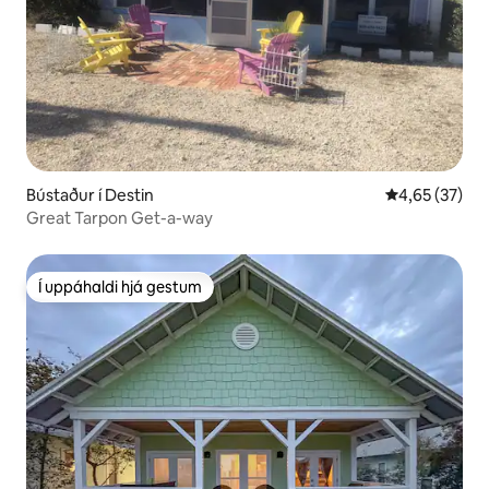
Bústaður í Destin
4,65 af 5 í m
4,65 (37)
Great Tarpon Get-a-way
Í uppáhaldi hjá gestum
Í uppáhaldi hjá gestum