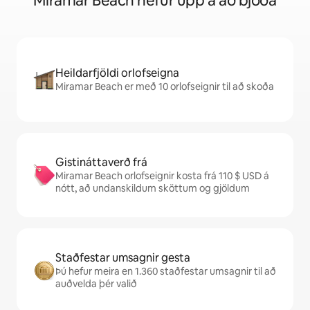
Miramar Beach hefur upp á að bjóða
Heildarfjöldi orlofseigna
Miramar Beach er með 10 orlofseignir til að skoða
Gistináttaverð frá
Miramar Beach orlofseignir kosta frá 110 $ USD á
nótt, að undanskildum sköttum og gjöldum
Staðfestar umsagnir gesta
Þú hefur meira en 1.360 staðfestar umsagnir til að
auðvelda þér valið