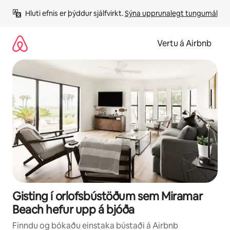
Stökkva
Hluti efnis er þýddur sjálfvirkt. 
Sýna upprunalegt tungumál
beint
að
efni
Vertu á Airbnb
Gisting í orlofsbústöðum sem Miramar
Beach hefur upp á bjóða
Finndu og bókaðu einstaka bústaði á Airbnb