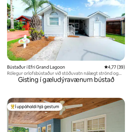
Bústaður í Efri Grand Lagoon
4,77 af 5 í m
4,77 (39)
Rólegur orlofsbústaður við stöðuvatn nálægt strönd og
Gisting í gæludýravænum bústað
sundlaug
Í uppáhaldi hjá gestum
Í mestu uppáhaldi hjá gestum