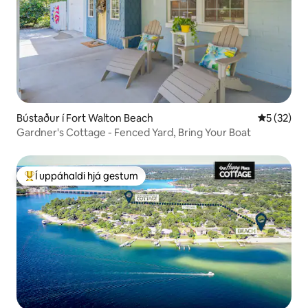
Bústaður í Fort Walton Beach
5 af 5 í m
5 (32)
Gardner's Cottage - Fenced Yard, Bring Your Boat
Í uppáhaldi hjá gestum
Í mestu uppáhaldi hjá gestum