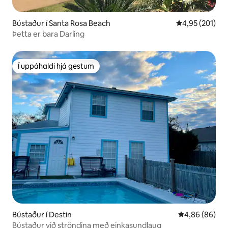
Bústaður í Santa Rosa Beach
4,95 af 5 í me
4,95 (201)
Þetta er bara Darling
Í uppáhaldi hjá gestum
Í uppáhaldi hjá gestum
Bústaður í Destin
4,86 af 5 í m
4,86 (86)
Bústaður við ströndina með einkasundlaug