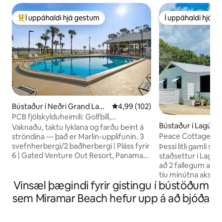
Í uppáhaldi hjá gestum
Í uppáhaldi hjá 
Í mestu uppáhaldi hjá gestum
Í uppáhaldi hjá 
Bústaður í Neðri Grand Lago
4,99 af 5 í meðaleinkunn, 102 u
4,99 (102)
on
PCB fjölskylduheimili: Golfbíll,
Bústaður í Lagúna
sundlaugar, strönd
Vaknaðu, taktu lyklana og farðu beint á
Peace Cottage
ströndina — það er Marlin-upplifunin. 3
svefnherbergi/2 baðherbergi | Pláss fyrir
Þessi litli gamli s
6 | Gated Venture Out Resort, Panama
staðsettur í Lagu
City Beach 🛺 Golfbíll innifalinn — engin
að 2 fallegum aðga
trygging 🏖️ Sameiginlegt aðgengi að
tíu mínútna akstur
Vinsæl þægindi fyrir gistingu í bústöðum
strönd (einkaaðgengi fyrir gesti Venture
nýtískulegum 30A, 
Out) 🏊 Tvær sundlaugar á
strandbústaður er
sem Miramar Beach hefur upp á að bjóða
dvalarstaðnum 🌿 Steinsteyptum
friðsæll. Skimuð ve
skrefum frá St. Andrews State Park 📶
morgunkaffið eða 
Háhraða þráðlaust net 🔒 Öryggisgæsla
bakverönd til að b