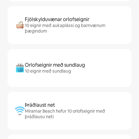
Fjölskylduvænar orlofseignir
10 eignir með aukaplássi og barnvænum
þægindum
Orlofseignir með sundlaug
10 eignir með sundlaug
Þráðlaust net
Miramar Beach hefur 10 orlofseignir með
þráðlausu neti