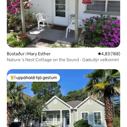
Bústaður í Mary Esther
4,83 af 5 í me
4,83 (168)
Nature 's Nest Cottage on the Sound - Gæludýr velkomin!
Í uppáhaldi hjá gestum
Í mestu uppáhaldi hjá gestum