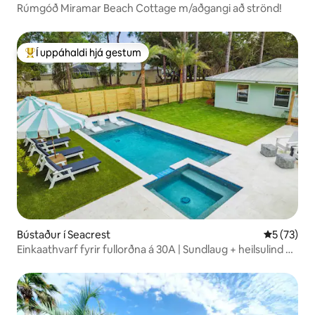
Rúmgóð Miramar Beach Cottage m/aðgangi að strönd!
Í uppáhaldi hjá gestum
Í mestu uppáhaldi hjá gestum
Bústaður í Seacrest
5 af 5 í m
5 (73)
Einkaathvarf fyrir fullorðna á 30A | Sundlaug + heilsulind +
reiðhjól