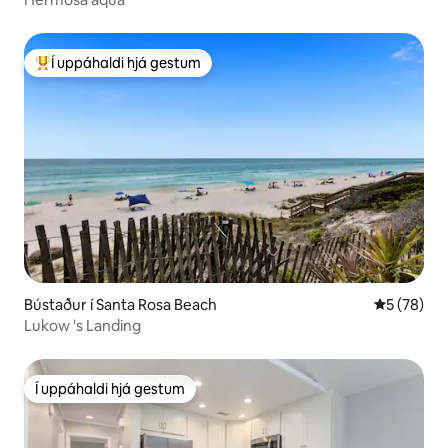
Í uppáhaldi hjá gestum
Í mestu uppáhaldi hjá gestum
Bústaður í Santa Rosa Beach
5 af 5 í m
5 (78)
Lukow 's Landing
Í uppáhaldi hjá gestum
Í uppáhaldi hjá gestum