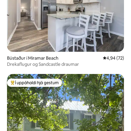
Bústaður í Miramar Beach
4,94 af 5 í m
4,94 (72)
Drekaflugur og Sandcastle draumar
Í uppáhaldi hjá gestum
Í mestu uppáhaldi hjá gestum