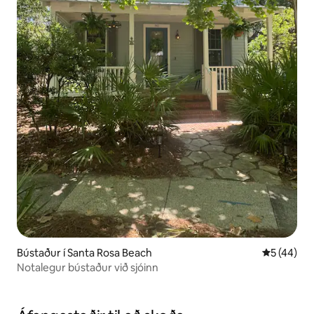
Bústaður í Santa Rosa Beach
5 af 5 í m
5 (44)
Notalegur bústaður við sjóinn