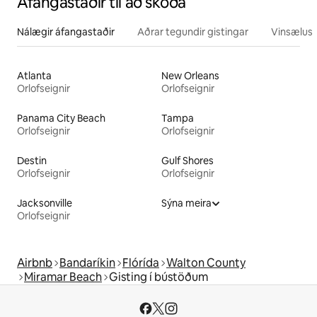
Áfangastaðir til að skoða
Nálægir áfangastaðir
Aðrar tegundir gistingar
Vinsælustu
Atlanta
New Orleans
Orlofseignir
Orlofseignir
Panama City Beach
Tampa
Orlofseignir
Orlofseignir
Destin
Gulf Shores
Orlofseignir
Orlofseignir
Jacksonville
Sýna meira
Orlofseignir
Airbnb
Bandaríkin
Flórída
Walton County
Miramar Beach
Gisting í bústöðum