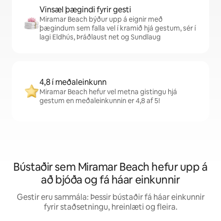
Vinsæl þægindi fyrir gesti
Miramar Beach býður upp á eignir með
þægindum sem falla vel í kramið hjá gestum, sér í
lagi Eldhús, Þráðlaust net og Sundlaug
4,8 í meðaleinkunn
Miramar Beach hefur vel metna gistingu hjá
gestum en meðaleinkunnin er 4,8 af 5!
Bústaðir sem Miramar Beach hefur upp á
að bjóða og fá háar einkunnir
Gestir eru sammála: Þessir bústaðir fá háar einkunnir
fyrir staðsetningu, hreinlæti og fleira.