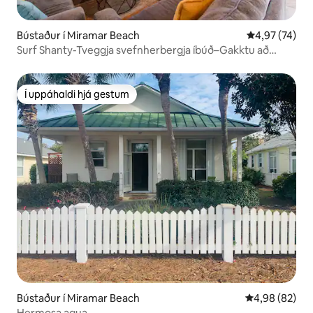
Bústaður í Miramar Beach
4,97 af 5 í m
4,97 (74)
Surf Shanty-Tveggja svefnherbergja íbúð–Gakktu að
ströndinni!
Í uppáhaldi hjá gestum
Í uppáhaldi hjá gestum
Bústaður í Miramar Beach
4,98 af 5 í m
4,98 (82)
Hermosa aqua