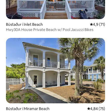
Bústaður í Inlet Beach
4,9 af 5 í m
4,9 (71)
Hwy30A House Private Beach w/ Pool Jacuzzi Bikes
Bústaður í Miramar Beach
4,84 af 5 í m
4,84 (75)