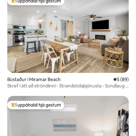
Í uppáhaldi hjá gestum
Í mestu uppáhaldi hjá gestum
Bústaður í Miramar Beach
5 af 5 í m
5 (89)
Skref í átt að ströndinni - Strandstólaþjónusta - Sundlaug -
Uppfært
Í uppáhaldi hjá gestum
Í mestu uppáhaldi hjá gestum