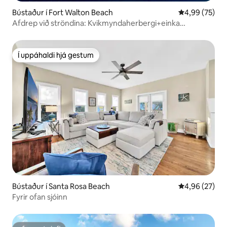
Bústaður í Fort Walton Beach
4,99 af 5 í m
4,99 (75)
Afdrep við ströndina: Kvikmyndaherbergi+einka
bakgarður+skemmtun
Í uppáhaldi hjá gestum
Í uppáhaldi hjá gestum
Bústaður í Santa Rosa Beach
4,96 af 5 í m
4,96 (27)
Fyrir ofan sjóinn