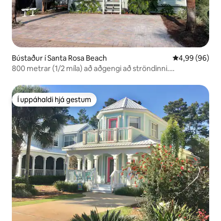
Bústaður í Santa Rosa Beach
4,99 af 5 í m
4,99 (96)
800 metrar (1/2 míla) að aðgengi að ströndinni.
Sameiginleg sundlaug hinum megin við götuna
Í uppáhaldi hjá gestum
Í uppáhaldi hjá gestum