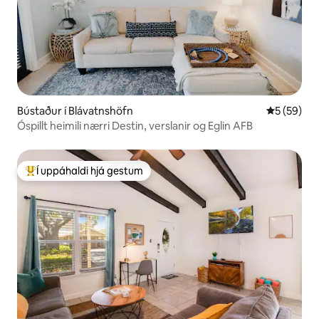
Bústaður í Blávatnshöfn
5 af 5 í m
5 (59)
Óspillt heimili nærri Destin, verslanir og Eglin AFB
Í uppáhaldi hjá gestum
Í mestu uppáhaldi hjá gestum