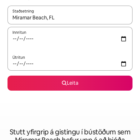
Staðsetning
Þegar niðurstöður liggja fyrir skaltu nota upp og niður örvalyk
Innritun
Útritun
Leita
Stutt yfirgrip á gistingu í bústöðum sem