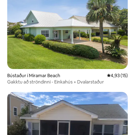
Bústaður í Miramar Beach
4,93 af 5 í m
4,93 (15)
Gakktu að ströndinni - Einkahús + Dvalarstaður