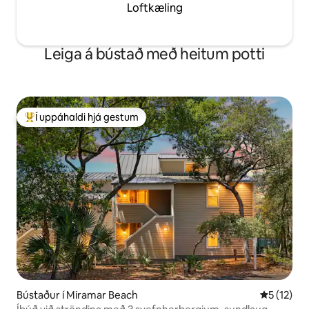
Loftkæling
Leiga á bústað með heitum potti
Í uppáhaldi hjá gestum
Í mestu uppáhaldi hjá gestum
Bústaður í Miramar Beach
5 af 5 í m
5 (12)