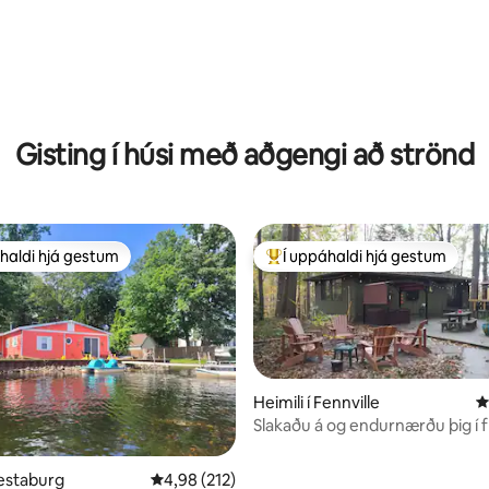
n, 452 umsagnir
Gisting í húsi með aðgengi að strönd
haldi hjá gestum
Í uppáhaldi hjá gestum
uppáhaldi hjá gestum
Í mestu uppáhaldi hjá gestum
Heimili í Fennville
4
Slakaðu á og endurnærðu þig í frí
náttúruunnendur!
n, 447 umsagnir
Vestaburg
4,98 af 5 í meðaleinkunn, 212 umsagnir
4,98 (212)