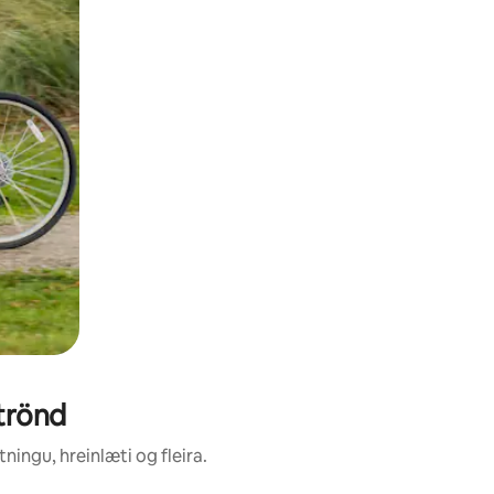
trönd
ingu, hreinlæti og fleira.