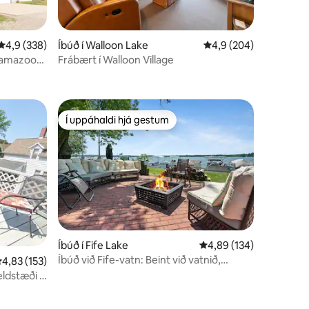
4,9 af 5 í meðaleinkunn, 338 umsagnir
4,9 (338)
Íbúð í Walloon Lake
4,9 af 5 í meðaleinku
4,9 (204)
alamazoo-
Frábært í Walloon Village
Í uppáhaldi hjá gestum
Í uppáhaldi hjá gestum
Íbúð í Fife Lake
4,89 af 5 í meðaleinku
4,89 (134)
Íbúð við Fife-vatn: Beint við vatnið,
,83 af 5 í meðaleinkunn, 153 umsagnir
4,83 (153)
fullkomin fyrir
eldstæði •
bæinn