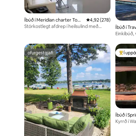
Íbúð í Meridian charter Town
4,92 af 5 í meðaleinkun
4,92 (278)
ship
Stórkostlegt afdrep í heilsulind með
Íbúð í Tra
útsýni yfir stöðuvatn!
Einkíbúð,
TC
ofurgestgjafi
Í uppá
ofurgestgjafi
Í mestu 
Íbúð í Spr
Kyrrð í W
Haven,Sp