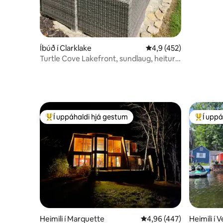
Íbúð í Clarklake
4,9 af 5 í meðaleinkun
4,9 (452)
Turtle Cove Lakefront, sundlaug, heitur
pottur, gufubað!
Í uppáhaldi hjá gestum
Í uppá
Í mestu uppáhaldi hjá gestum
Í mestu 
Heimili í Marquette
4,96 af 5 í meðaleinkun
4,96 (447)
Heimili í 