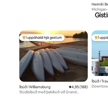
Heimili í
Michigan-
Gist
pottur•G
Í uppáhaldi hjá gestum
Í uppá
Í mestu uppáhaldi hjá gestum
Í mestu 
Íbúð í Tra
Downtown
Íbúð í Williamsburg
4,95 af 5 í meðaleinkun
4,95 (188)
Stúdíóíbúð með þakíbúð við Grand
Traverse East Bay