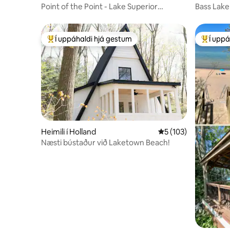
Point of the Point - Lake Superior
Bass Lak
Waterfront
Í uppáhaldi hjá gestum
Í uppá
Í mestu uppáhaldi hjá gestum
Í mestu 
Heimili í Holland
5 af 5 í meðaleinkun
5 (103)
Næsti bústaður við Laketown Beach!