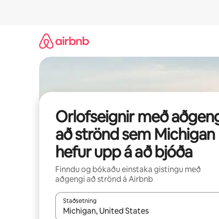
Stökkva
beint
að
efni
Orlofseignir með aðgeng
að strönd sem Michigan
hefur upp á að bjóða
Finndu og bókaðu einstaka gistingu með
aðgengi að strönd á Airbnb
Staðsetning
Þegar niðurstöður liggja fyrir skaltu nota upp og