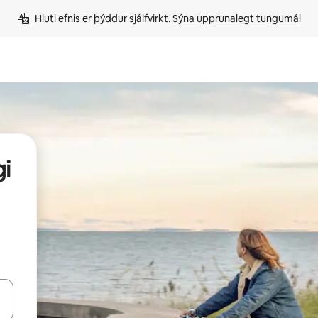
Hluti efnis er þýddur sjálfvirkt. 
Sýna upprunalegt tungumál
i
 niður örvalyklana eða skoða með því að snerta eða strjúka.