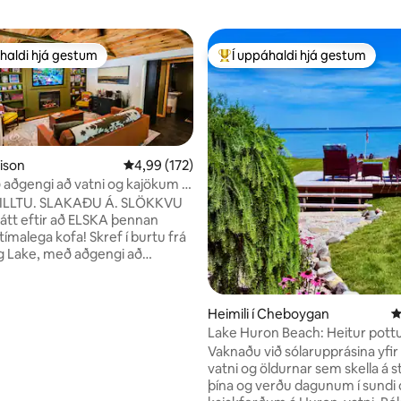
haldi hjá gestum
Í uppáhaldi hjá gestum
uppáhaldi hjá gestum
Í mestu uppáhaldi hjá gestum
rison
4,99 af 5 í meðaleinkunn, 172 umsagnir
4,99 (172)
 aðgengi að vatni og kajökum |
 Eldstæði
LLTU. SLAKAÐU Á. SLÖKKVU
n, 299 umsagnir
tímalega kofa! Skref í burtu frá
ng Lake, með aðgengi að
i að öllum þremur skálunum, í
Kajakar innifaldir!
rsvæði utandyra ✅Nestið
Heimili í Cheboygan
4
Lake Huron Beach: Heitur pottu
esso og te. ✅Fullbúið
og ótrúlegt útsýni
Vaknaðu við sólarupprásina yfi
vatni og öldurnar sem skella á 
fyrir rómantíska fríið ykkar!
þína og verðu dagunum í sundi
ingu í dag! Skoðaðu allar