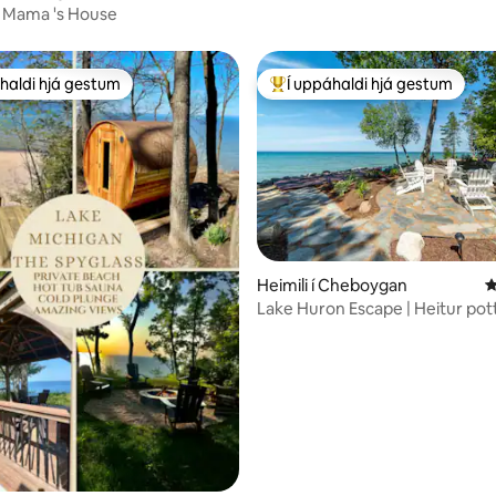
e Mama 's House
haldi hjá gestum
Í uppáhaldi hjá gestum
uppáhaldi hjá gestum
Í mestu uppáhaldi hjá gestum
n, 103 umsagnir
Heimili í Cheboygan
4
Lake Huron Escape | Heitur pot
eldstæði og sólarlag