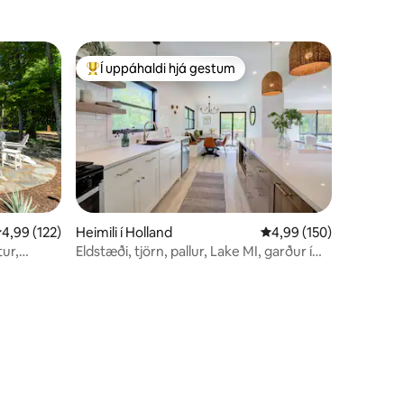
Wifi
Í uppáhaldi hjá gestum
Í mestu uppáhaldi hjá gestum
,99 af 5 í meðaleinkunn, 122 umsagnir
4,99 (122)
Heimili í Holland
4,99 af 5 í meðaleinku
4,99 (150)
tur,
Eldstæði, tjörn, pallur, Lake MI, garður í
Saugatuck Dunes