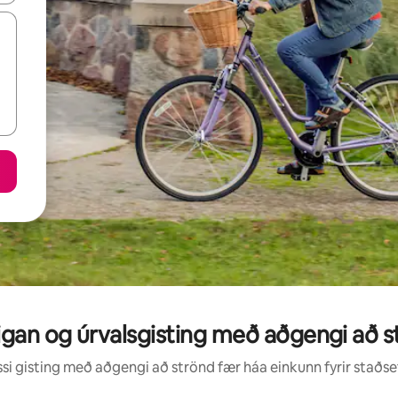
igan og úrvalsgisting með aðgengi að s
i gisting með aðgengi að strönd fær háa einkunn fyrir staðsetn