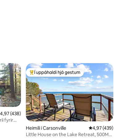
Í uppáhaldi hjá gestum
Í mestu uppáhaldi hjá gestum
,97 af 5 í meðaleinkunn, 438 umsagnir
4,97 (438)
i fyrir
Heimili í Carsonville
4,97 af 5 í meðaleinku
4,97 (439)
Little House on the Lake Retreat, 500M