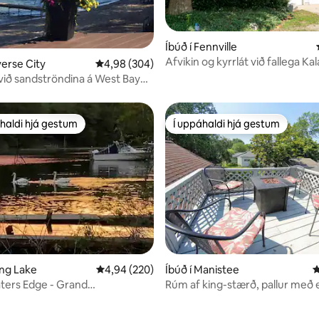
n, 278 umsagnir
Íbúð í Fennville
Afvikin og kyrrlát við fallega K
verse City
4,98 af 5 í meðaleinkunn, 304 umsagnir
4,98 (304)
ána
 við sandströndina á West Bay
haldi hjá gestum
Í uppáhaldi hjá gestum
uppáhaldi hjá gestum
Í uppáhaldi hjá gestum
ing Lake
4,94 af 5 í meðaleinkunn, 220 umsagnir
4,94 (220)
Íbúð í Manistee
4
aters Edge - Grand
Rúm af king-stærð, pallur með 
ring Lake
Ganga má á ströndina og í mið