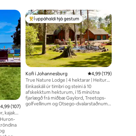
Kofi í C
Í uppáhaldi hjá gestum
Í uppáh
Í mestu uppáhaldi hjá gestum
Í uppáh
Við vatn
eldhús o
Stökktu a
Huron-va
Njóttu st
útsýnis y
nátta við
heldur þé
vatnið býð
húsinu e
Kofi í Johannesburg
4,99 af 5 í meðaleinku
4,99 (179)
baðherbe
True Nature Lodge | 4 hektarar | Heitur
kaffipúða
pottur | Hópar
Einkaskáli úr timbri og steini á 10
til að þér l
afskekktum hekturum, í 15 mínútna
sem þú er
fjarlægð frá miðbæ Gaylord, Treetops-
um bíða 
golfvellinum og Otsego-dvalarstaðnum
þér gistin
,99 af 5 í meðaleinkunn, 107 umsagnir
4,99 (107)
og skíðabrekkunum. Tilvalið fyrir hópa,
r, kajak
brúðkaupsgesti, samkomur, skíðaferðir,
r Huron-
jeppahelgar, pör, fjölskyldur og friðsæla
ströndina
afdrepu. Gistiaðstaða fyrir 20 manns,
 og
með heitum potti, risastórum einkagarði,