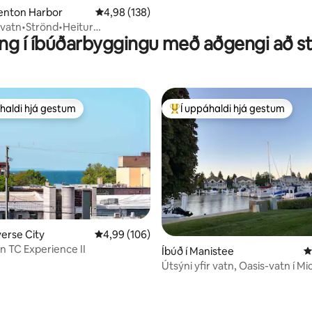
 Benton Harbor
4,98 af 5 í meðaleinkunn, 138 umsagnir
4,98 (138)
vatn•Strönd•Heitur
ing í íbúðarbyggingu með aðgengi að s
ufubað•Magnað útsýni
haldi hjá gestum
Í uppáhaldi hjá gestum
uppáhaldi hjá gestum
Í mestu uppáhaldi hjá gestum
verse City
4,99 af 5 í meðaleinkunn, 106 umsagnir
4,99 (106)
 TC Experience II
n, 188 umsagnir
Íbúð í Manistee
4
Útsýni yfir vatn, Oasis-vatn í M