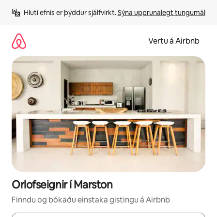
Stökkva
Hluti efnis er þýddur sjálfvirkt. 
Sýna upprunalegt tungumál
beint
að
efni
Vertu á Airbnb
Orlofseignir í Marston
Finndu og bókaðu einstaka gistingu á Airbnb