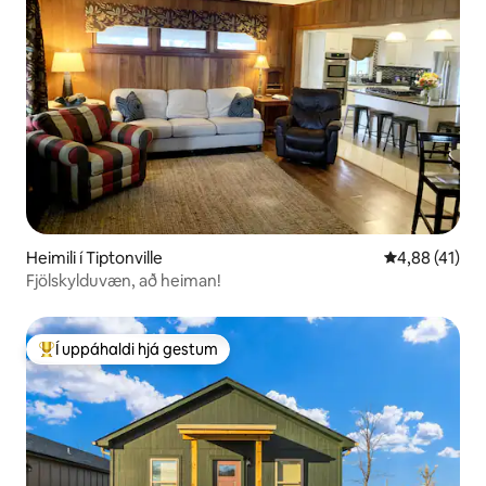
Heimili í Tiptonville
4,88 af 5 í m
4,88 (41)
Fjölskylduvæn, að heiman!
Í uppáhaldi hjá gestum
Í mestu uppáhaldi hjá gestum