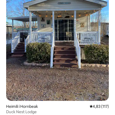
Heimili í Hornbeak
4,83 af 5 í me
4,83 (117)
Duck Nest Lodge