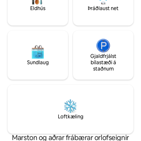
skoða það besta sem Piggott hefur upp
reykingagryfju og gr
Eldhús
Þráðlaust net
á að bjóða en hér er hratt þráðlaust net
er boðið upp á kol.
og nægt næði til að njóta lífsins!
Gjaldfrjálst
Sundlaug
bílastæði á
staðnum
Loftkæling
Marston og aðrar frábærar orlofseignir