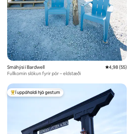
Smáhýsi í Bardwell
4,98 af 5 í m
4,98 (55)
Fullkomin slökun fyrir pör – eldstæði
Í uppáhaldi hjá gestum
Í mestu uppáhaldi hjá gestum