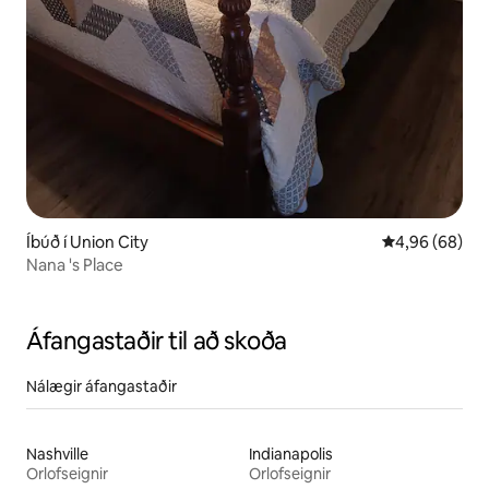
Íbúð í Union City
4,96 af 5 í m
4,96 (68)
Nana 's Place
Áfangastaðir til að skoða
Nálægir áfangastaðir
Nashville
Indianapolis
Orlofseignir
Orlofseignir