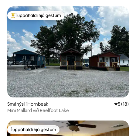
Í uppáhaldi hjá gestum
Í mestu uppáhaldi hjá gestum
Smáhýsi í Hornbeak
5 af 5 í m
5 (18)
Mini Mallard við Reelfoot Lake
Í uppáhaldi hjá gestum
Í uppáhaldi hjá gestum