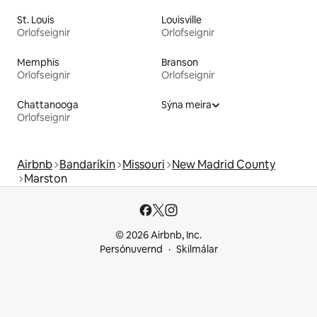
St. Louis
Louisville
Orlofseignir
Orlofseignir
Memphis
Branson
Orlofseignir
Orlofseignir
Chattanooga
Sýna meira
Orlofseignir
Airbnb
Bandaríkin
Missouri
New Madrid County
Marston
© 2026 Airbnb, Inc.
Persónuvernd
Skilmálar