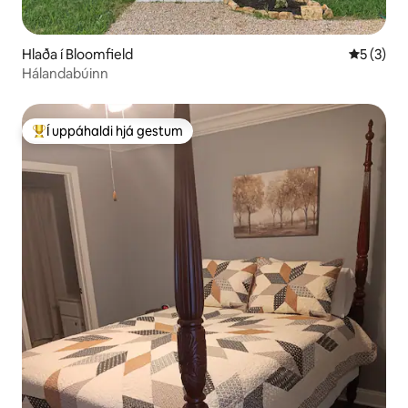
Hlaða í Bloomfield
5 af 5 í 
5 (3)
Hálandabúinn
Í uppáhaldi hjá gestum
Í mestu uppáhaldi hjá gestum