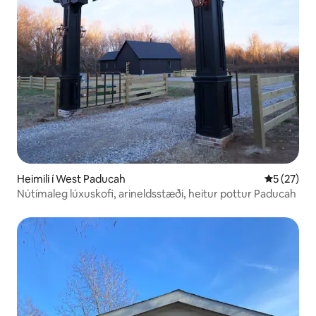
Heimili í West Paducah
5 af 5 í m
5 (27)
Nútímaleg lúxuskofi, arineldsstæði, heitur pottur Paducah