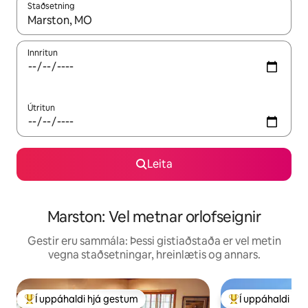
Staðsetning
Þegar niðurstöður liggja fyrir skaltu nota upp og niður örvalyk
Innritun
Útritun
Leita
Marston: Vel metnar orlofseignir
Gestir eru sammála: Þessi gistiaðstaða er vel metin
vegna staðsetningar, hreinlætis og annars.
Í uppáhaldi hjá gestum
Í uppáhaldi hj
Í mestu uppáhaldi hjá gestum
Í mestu uppáhald