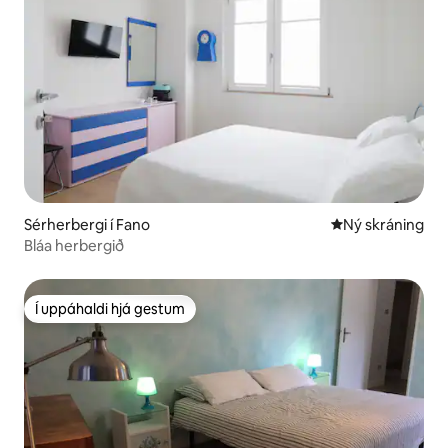
Sérherbergi í Fano
Ný gistiaðstaða
Ný skráning
Bláa herbergið
Í uppáhaldi hjá gestum
Í uppáhaldi hjá gestum