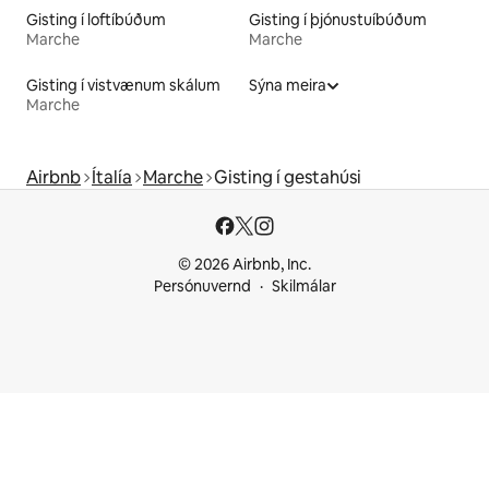
Gisting í loftíbúðum
Gisting í þjónustuíbúðum
Marche
Marche
Gisting í vistvænum skálum
Sýna meira
Marche
Airbnb
Ítalía
Marche
Gisting í gestahúsi
© 2026 Airbnb, Inc.
Persónuvernd
Skilmálar