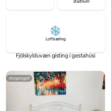
staðnum
Loftkæling
Fjölskylduvæn gisting í gestahúsi
ofurgestgjafi
ofurgestgjafi