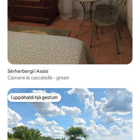
Sérherbergi í Assisi
Camere le cascatelle - green
Í uppáhaldi hjá gestum
Í uppáhaldi hjá gestum