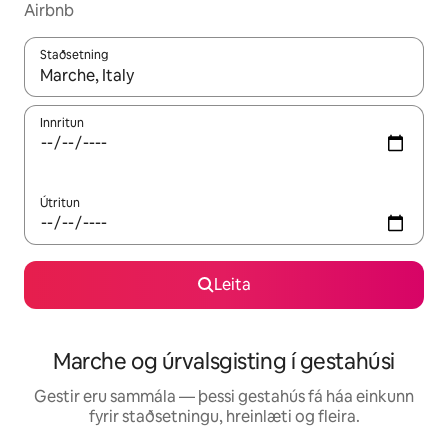
Airbnb
Staðsetning
Þegar niðurstöður liggja fyrir skaltu nota upp og niður örvalyk
Innritun
Útritun
Leita
Marche og úrvalsgisting í gestahúsi
Gestir eru sammála — þessi gestahús fá háa einkunn
fyrir staðsetningu, hreinlæti og fleira.