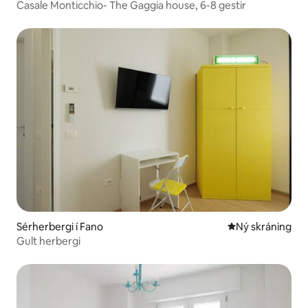
Casale Monticchio- The Gaggia house, 6-8 gestir
Sérherbergi í Fano
Ný gistiaðstaða
Ný skráning
Gult herbergi