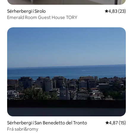
Sérherbergi í Sirolo
4,83 af 5 í m
4,83 (23)
Emerald Room Guest House TORY
Sérherbergi í San Benedetto del Tronto
4,87 af 5 í m
4,87 (15)
Frá sabri&romy