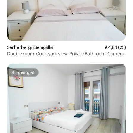
Sérherbergi í Senigallia
4,84 af 5 í m
4,84 (25)
Double room-Courtyard view-Private Bathroom-Camera
ofurgestgjafi
ofurgestgjafi