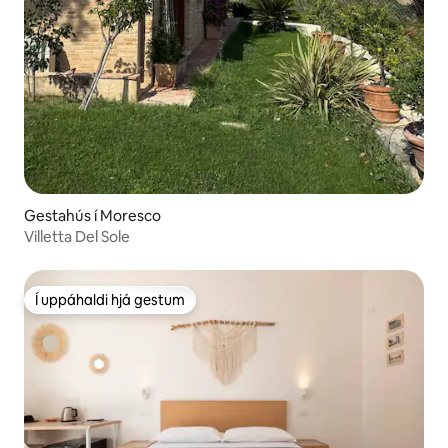
Gestahús í Moresco
Villetta Del Sole
Í uppáhaldi hjá gestum
Í uppáhaldi hjá gestum