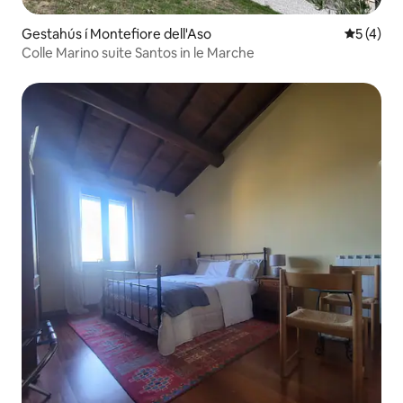
Gestahús í Montefiore dell'Aso
5 af 5 í 
5 (4)
Colle Marino suite Santos in le Marche