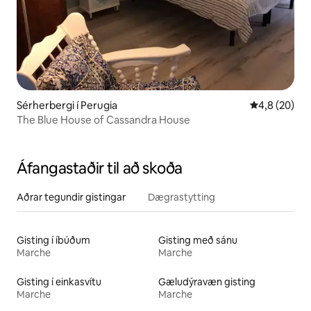
Sérherbergi í Perugia
4,8 af 5 í m
4,8 (20)
The Blue House of Cassandra House
Áfangastaðir til að skoða
Aðrar tegundir gistingar
Dægrastytting
Gisting í íbúðum
Gisting með sánu
Marche
Marche
Gisting í einkasvítu
Gæludýravæn gisting
Marche
Marche