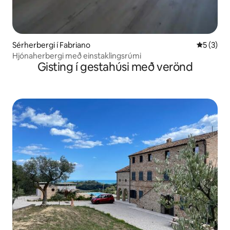
Sérherbergi í Fabriano
5 af 5 í 
5 (3)
Hjónaherbergi með einstaklingsrúmi
Gisting í gestahúsi með verönd