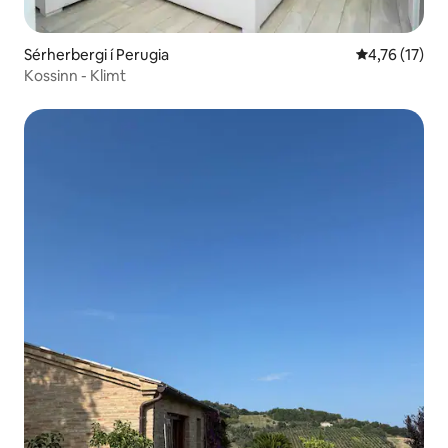
Sérherbergi í Perugia
4,76 af 5 í m
4,76 (17)
Kossinn - Klimt