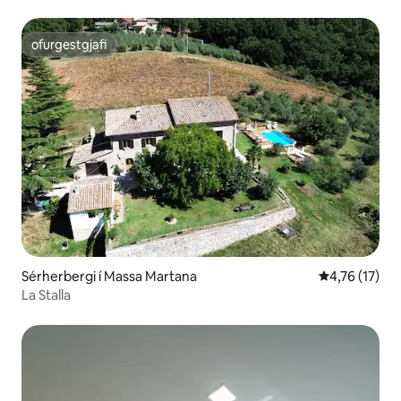
ofurgestgjafi
ofurgestgjafi
Sérherbergi í Massa Martana
4,76 af 5 í m
4,76 (17)
La Stalla