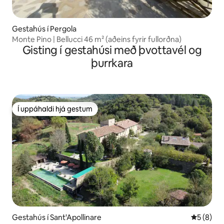
Gestahús í Pergola
Monte Pino | Bellucci 46 m² (aðeins fyrir fullorðna)
Gisting í gestahúsi með þvottavél og
þurrkara
Í uppáhaldi hjá gestum
Í uppáhaldi hjá gestum
Gestahús í Sant'Apollinare
5 af 5 í 
5 (8)