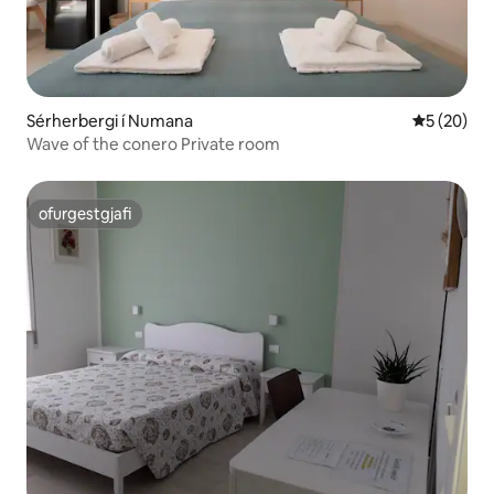
Sérherbergi í Numana
5 af 5 í m
5 (20)
Wave of the conero Private room
ofurgestgjafi
ofurgestgjafi