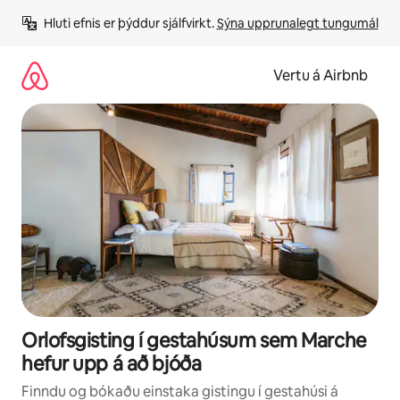
Stökkva
Hluti efnis er þýddur sjálfvirkt. 
Sýna upprunalegt tungumál
beint
að
efni
Vertu á Airbnb
Orlofsgisting í gestahúsum sem Marche
hefur upp á að bjóða
Finndu og bókaðu einstaka gistingu í gestahúsi á