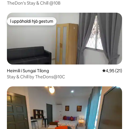
TheDon's Stay & Chill @10B
Í uppáhaldi hjá gestum
Í uppáhaldi hjá gestum
Heimili í Sungai Tilong
4,95 af 5 í m
4,95 (21)
Stay & Chill by TheDons@10C