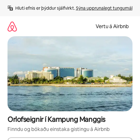
Stökkva
Hluti efnis er þýddur sjálfvirkt. 
Sýna upprunalegt tungumál
beint
að
efni
Vertu á Airbnb
Orlofseignir í Kampung Manggis
Finndu og bókaðu einstaka gistingu á Airbnb