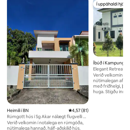
Í uppáhaldi hjá 
Í uppáhaldi hjá 
Íbúð í Kampung L
Elegant Retreat Lu
& Comfort
Verið velkomin í Vi
nútímalegan afdr
með friðhelgi, þæ
huga. Stígðu inn í vandlega hannaða eign
með hlýlegu innbú
andrúmslofti, fullk
einfaldlega njóta fri
Heimili í BN
4,57 af 5 í meðaleinkunn, 81 u
4,57 (81)
býður rúmgóða ver
Rúmgott hús í Sg Akar nálægt flugvelli og
umhverfi fyrir mo
verslunarmiðstöðvum
Verið velkomin í notalega en rúmgóða,
afslappandi kvöld 
nútímalega hannað, hálf-aðskilið hús.