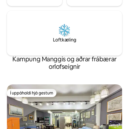
Loftkæling
Kampung Manggis og aðrar frábærar
orlofseignir
Í uppáhaldi hjá gestum
Í uppáhaldi hjá gestum