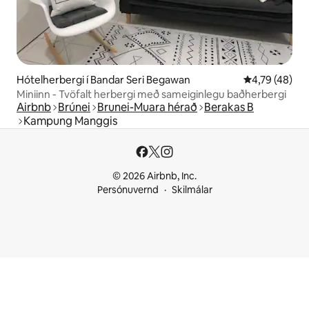
Hótelherbergi í Bandar Seri Begawan
4,79 af 5 í m
4,79 (48)
Miniinn - Tvöfalt herbergi með sameiginlegu baðherbergi
Airbnb
Brúnei
Brunei-Muara hérað
Berakas B
Kampung Manggis
© 2026 Airbnb, Inc.
Persónuvernd
Skilmálar