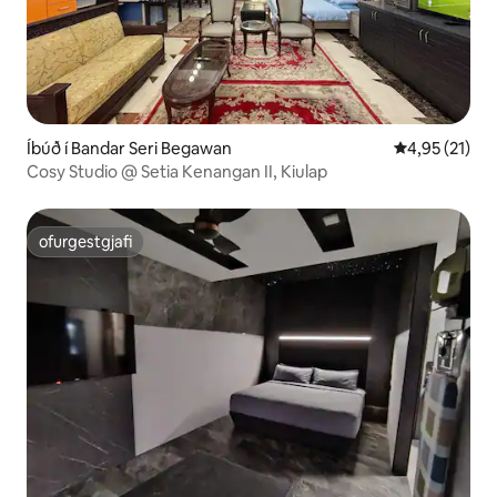
Íbúð í Bandar Seri Begawan
4,95 af 5 í m
4,95 (21)
Cosy Studio @ Setia Kenangan II, Kiulap
ofurgestgjafi
ofurgestgjafi