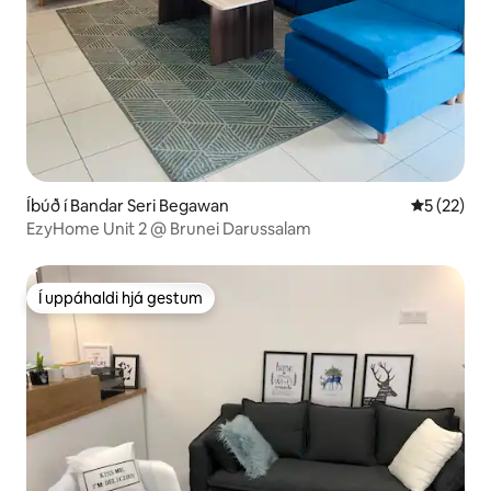
Íbúð í Bandar Seri Begawan
5 af 5 í m
5 (22)
EzyHome Unit 2 @ Brunei Darussalam
Í uppáhaldi hjá gestum
Í uppáhaldi hjá gestum