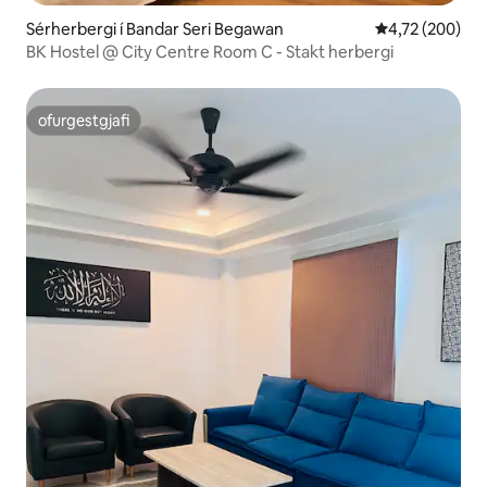
Sérherbergi í Bandar Seri Begawan
4,72 af 5 í me
4,72 (200)
BK Hostel @ City Centre Room C - Stakt herbergi
ofurgestgjafi
ofurgestgjafi