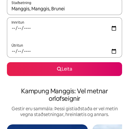
Staðsetning
Þegar niðurstöður liggja fyrir skaltu nota upp og niður örvalyk
Innritun
Útritun
Leita
Kampung Manggis: Vel metnar
orlofseignir
Gestir eru sammála: Þessi gistiaðstaða er vel metin
vegna staðsetningar, hreinlætis og annars.