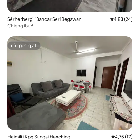
Sérherbergi í Bandar Seri Begawan
4,83 af 5 í m
4,83 (24)
Chieng íbúð
ofurgestgjafi
ofurgestgjafi
Heimili í Kpg Sungai Hanching
4,76 af 5 í m
4,76 (17)