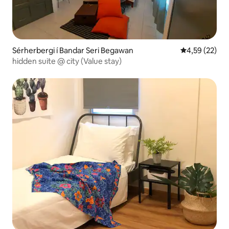
Sérherbergi í Bandar Seri Begawan
4,59 af 5 í m
4,59 (22)
hidden suite @ city (Value stay)