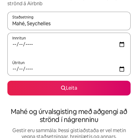
strönd á Airbnb
Staðsetning
Þegar niðurstöður liggja fyrir skaltu nota upp og niður örvalyk
Innritun
Útritun
Leita
Mahé og úrvalsgisting með aðgengi að
strönd í nágrenninu
Gestir eru sammála: Þessi gistiaðstaða er vel metin
vegna staðsetningar, hreinlætis og annars.