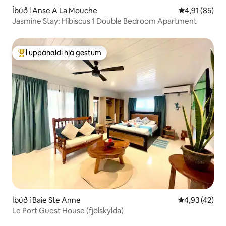
Íbúð í Anse A La Mouche
4,91 af 5 í m
4,91 (85)
Jasmine Stay: Hibiscus 1 Double Bedroom Apartment
Í uppáhaldi hjá gestum
Í mestu uppáhaldi hjá gestum
Íbúð í Baie Ste Anne
4,93 af 5 í m
4,93 (42)
Le Port Guest House (fjölskylda)