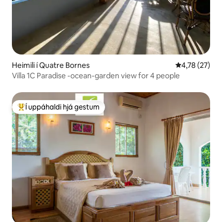
Heimili í Quatre Bornes
4,78 af 5 í m
4,78 (27)
Villa 1C Paradise -ocean-garden view for 4 people
Í uppáhaldi hjá gestum
Í mestu uppáhaldi hjá gestum