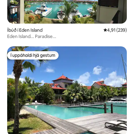
Íbúð í Eden Island
4,91 af 5 í me
4,91 (239)
Eden Island... Paradise...
Í uppáhaldi hjá gestum
Í uppáhaldi hjá gestum