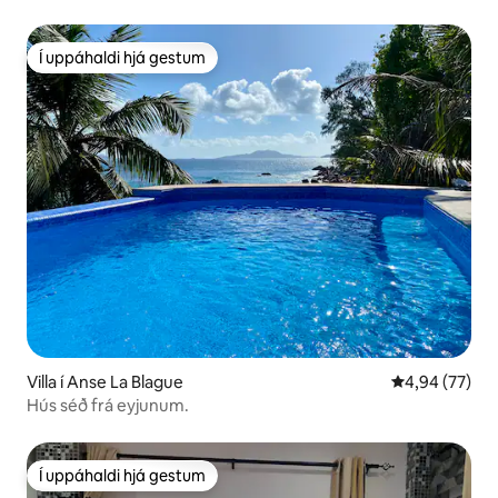
Í uppáhaldi hjá gestum
Í uppáhaldi hjá gestum
Villa í Anse La Blague
4,94 af 5 í m
4,94 (77)
Hús séð frá eyjunum.
Í uppáhaldi hjá gestum
Í uppáhaldi hjá gestum