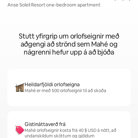
Anse Soleil Resort one-bedroom apartment
Stutt yfirgrip um orlofseignir með
aðgengi að strönd sem Mahé og
nágrenni hefur upp á að bjóða
Heildarfjöldi orlofseigna
Mahé er með 500 orlofseignir til að skoða
Gistináttaverð frá
Mahé orlofseignir kosta frá 40 $ USD á nótt, að
undanskildum sköttum og gjöldum