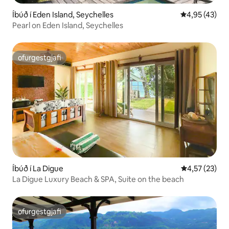
Íbúð í Eden Island, Seychelles
4,95 af 5 í m
4,95 (43)
Pearl on Eden Island, Seychelles
ofurgestgjafi
ofurgestgjafi
Íbúð í La Digue
4,57 af 5 í m
4,57 (23)
La Digue Luxury Beach & SPA, Suite on the beach
ofurgestgjafi
ofurgestgjafi