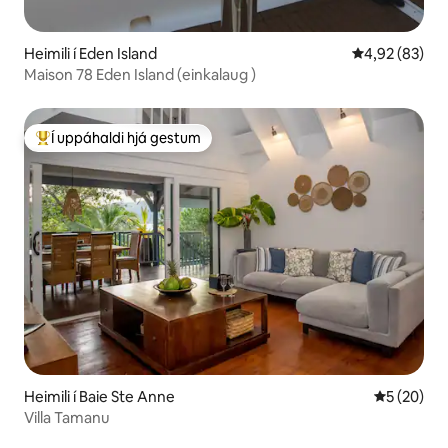
Heimili í Eden Island
4,92 af 5 í m
4,92 (83)
Maison 78 Eden Island (einkalaug )
Í uppáhaldi hjá gestum
Í mestu uppáhaldi hjá gestum
Heimili í Baie Ste Anne
5 af 5 í m
5 (20)
Villa Tamanu