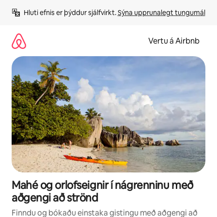
Stökkva
Hluti efnis er þýddur sjálfvirkt. 
Sýna upprunalegt tungumál
beint
að
efni
Vertu á Airbnb
Mahé og orlofseignir í nágrenninu með
aðgengi að strönd
Finndu og bókaðu einstaka gistingu með aðgengi að