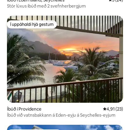
Stór lúxus íbúð með 2 svefnherbergjum
Í uppáhaldi hjá gestum
Í uppáhaldi hjá gestum
Íbúð í Providence
4,91 af 5 í m
4,91 (23)
Íbúð við vatnsbakkann á Eden-eyju á Seychelles-eyjum