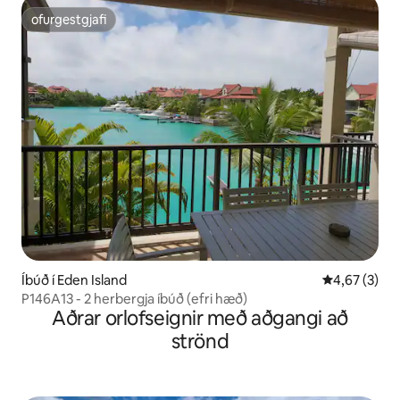
ofurgestgjafi
ofurgestgjafi
Íbúð í Eden Island
4,67 af 5 í 
4,67 (3)
P146A13 - 2 herbergja íbúð (efri hæð)
Aðrar orlofseignir með aðgangi að
strönd