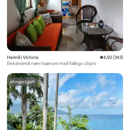
Heimili í Victoria
4,92 af 5 í me
4,92 (343)
Einkaheimili nærri bænum með fallegu útsýni
ofurgestgjafi
ofurgestgjafi