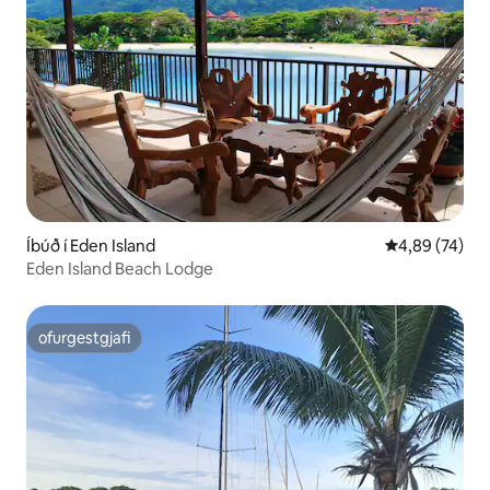
Íbúð í Eden Island
4,89 af 5 í m
4,89 (74)
Eden Island Beach Lodge
ofurgestgjafi
ofurgestgjafi