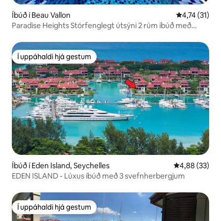
Íbúð í Beau Vallon
4,74 af 5 í m
4,74 (31)
Paradise Heights Stórfenglegt útsýni 2 rúm íbúð með
sundlaug
Í uppáhaldi hjá gestum
Í uppáhaldi hjá gestum
Íbúð í Eden Island, Seychelles
4,88 af 5 í m
4,88 (33)
EDEN ISLAND - Lúxus íbúð með 3 svefnherbergjum
Í uppáhaldi hjá gestum
Í uppáhaldi hjá gestum