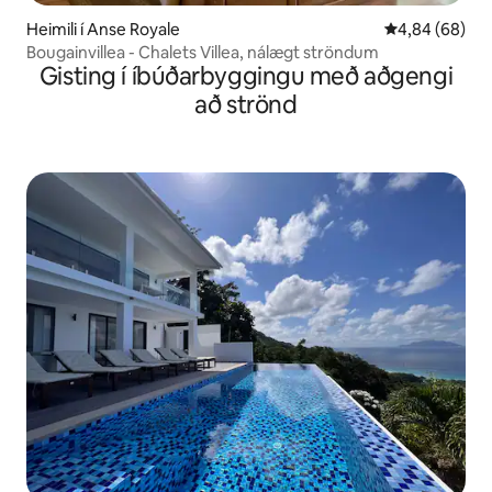
Heimili í Anse Royale
4,84 af 5 í m
4,84 (68)
Bougainvillea - Chalets Villea, nálægt ströndum
Gisting í íbúðarbyggingu með aðgengi
að strönd