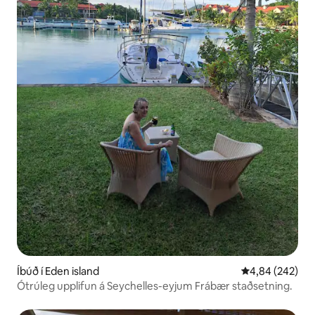
Íbúð í Eden island
4,84 af 5 í me
4,84 (242)
Ótrúleg upplifun á Seychelles-eyjum Frábær staðsetning.