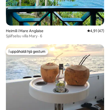
Heimili í Mare Anglaise
4,91 af 5 í m
4,91 (47)
Sjálfselsu villa Mary · 6
Í uppáhaldi hjá gestum
Í uppáhaldi hjá gestum