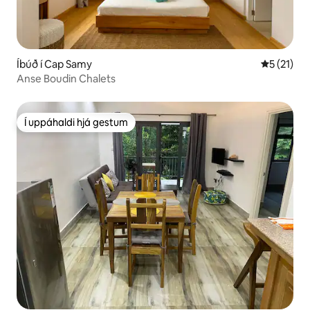
Íbúð í Cap Samy
5 af 5 í m
5 (21)
Anse Boudin Chalets
Í uppáhaldi hjá gestum
Í uppáhaldi hjá gestum