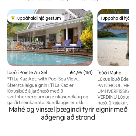
Í uppáhaldi hjá gestum
Í uppáhaldi hjá 
Í mestu uppáhaldi hjá gestum
Í uppáhaldi hjá 
Íbúð í Pointe Au Sel
4,99 af 5 í meðaleinkunn, 151 u
4,99 (151)
Íbúð í Mahé
*Ti La Kaz Apt. with Pool Sea View
Lúxus íbúð Eden Isl
Outside shower
Stærsta leigueignin í Ti La Kaz er
PATCHOULI HEIMI
lúxusíbúð á jarðhæð með 3
UMHVERFISSKATTU
svefnherbergjum og einkasundlaug og
VERÐINU Lúxus íbúð
garði til einkanota. Sundlaugin er ekki
hæð. 2 kajakar, golf
Mahé og vinsæl þægindi fyrir eignir með
sameiginleg með leigueigninni á efri
útsýni, staðsett í friðsæl
hæðinni. Hönnuð í nýlendustíl frá
besta staðsetningi
aðgengi að strönd
Karíbahafinu með nútímablæ með
smábátahöfninni)
strandhúsaþema og smekklegum
60 sjónvarpsrásir.
hitabeltisinnréttingum í öllu húsinu. Það
næsta er aðeins 90