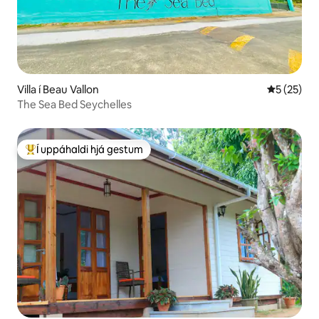
Villa í Beau Vallon
5 af 5 í m
5 (25)
The Sea Bed Seychelles
Í uppáhaldi hjá gestum
Í mestu uppáhaldi hjá gestum