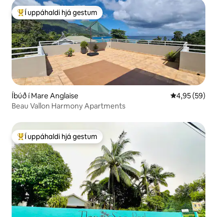
Í uppáhaldi hjá gestum
Í mestu uppáhaldi hjá gestum
Íbúð í Mare Anglaise
4,95 af 5 í m
4,95 (59)
Beau Vallon Harmony Apartments
Í uppáhaldi hjá gestum
Í mestu uppáhaldi hjá gestum