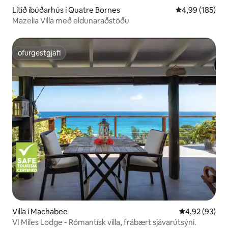
Lítið íbúðarhús í Quatre Bornes
4,99 af 5 í me
4,99 (185)
Mazelia Villa með eldunaraðstöðu
ofurgestgjafi
ofurgestgjafi
Villa í Machabee
4,92 af 5 í m
4,92 (93)
VI Miles Lodge - Rómantísk villa, frábært sjávarútsýni.