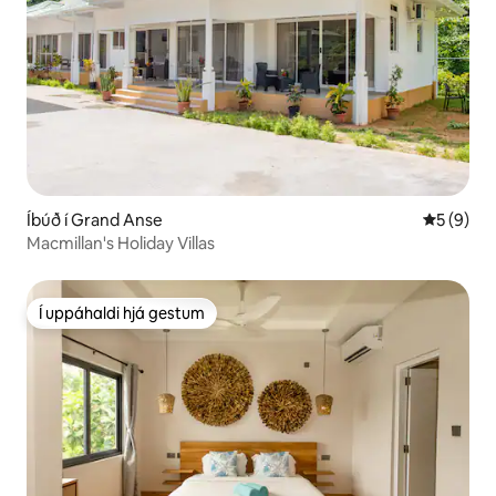
Íbúð í Grand Anse
5 af 5 í 
5 (9)
Macmillan's Holiday Villas
Í uppáhaldi hjá gestum
Í uppáhaldi hjá gestum