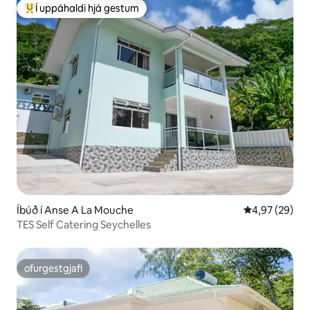
Í uppáhaldi hjá gestum
Í mestu uppáhaldi hjá gestum
Íbúð í Anse A La Mouche
4,97 af 5 í m
4,97 (29)
TES Self Catering Seychelles
ofurgestgjafi
ofurgestgjafi