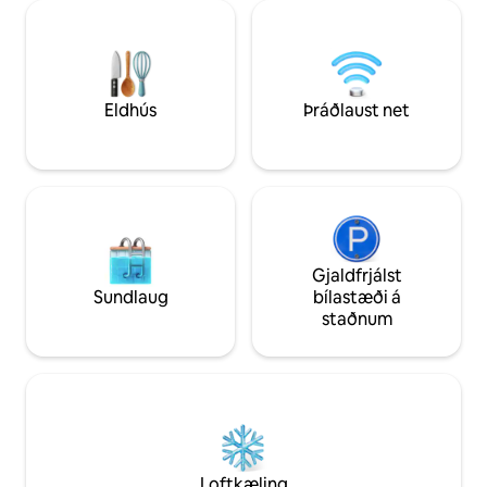
er bjart, rúmgott og með góðu loftflæði,
2 Padel, tennis, l
það er með loftviftum, verönd, útsýni
House og bar í 20
yfir hafið og þaðan er útsýni yfir sundina
Plaza 400 m: smá
og garðinn. Öll svefnherbergi eru með
stórmarkaður, 8 vei
loftræstingu og sérbaðherbergi. Ókeypis
spilavíti, bankar, he
þráðlaust net. Tilvalið fyrir afslappandi frí
Eldhús
Þráðlaust net
á eyju.
Gjaldfrjálst
Sundlaug
bílastæði á
staðnum
Loftkæling