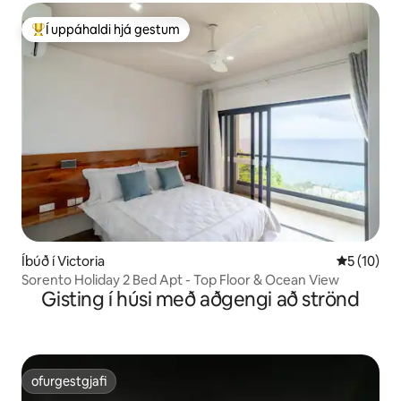
Í uppáhaldi hjá gestum
Í mestu uppáhaldi hjá gestum
Íbúð í Victoria
5 af 5 í m
5 (10)
Sorento Holiday 2 Bed Apt - Top Floor & Ocean View
Gisting í húsi með aðgengi að strönd
ofurgestgjafi
ofurgestgjafi