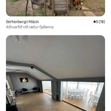
Sérherbergi í Măcin
5 af 5 í m
5 (18)
Athvarfið við rætur fjallanna