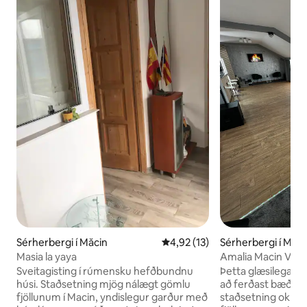
Sérherbergi í Măcin
4,92 af 5 í meðaleinkunn, 13 u
4,92 (13)
Sérherbergi í Măci
Masia la yaya
Amalia Macin Villa
Sveitagisting í rúmensku hefðbundnu
Þetta glæsilega gis
húsi. Staðsetning mjög nálægt gömlu
að ferðast bæði í 
fjöllunum í Macin, yndislegur garður með
staðsetning okkar