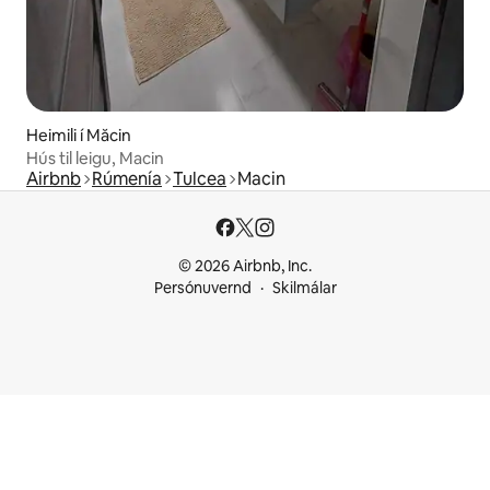
Heimili í Măcin
Hús til leigu, Macin
Airbnb
Rúmenía
Tulcea
Macin
© 2026 Airbnb, Inc.
Persónuvernd
Skilmálar