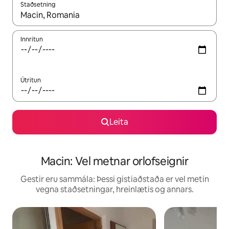
Staðsetning
Þegar niðurstöður liggja fyrir skaltu nota upp og niður örvalyk
Innritun
Útritun
Leita
Macin: Vel metnar orlofseignir
Gestir eru sammála: Þessi gistiaðstaða er vel metin
vegna staðsetningar, hreinlætis og annars.