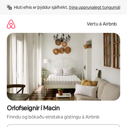
Stökkva
Hluti efnis er þýddur sjálfvirkt. 
Sýna upprunalegt tungumál
beint
að
efni
Vertu á Airbnb
Orlofseignir í Macin
Finndu og bókaðu einstaka gistingu á Airbnb