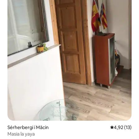
Sérherbergi í Măcin
4,92 af 5 í m
4,92 (13)
Masia la yaya