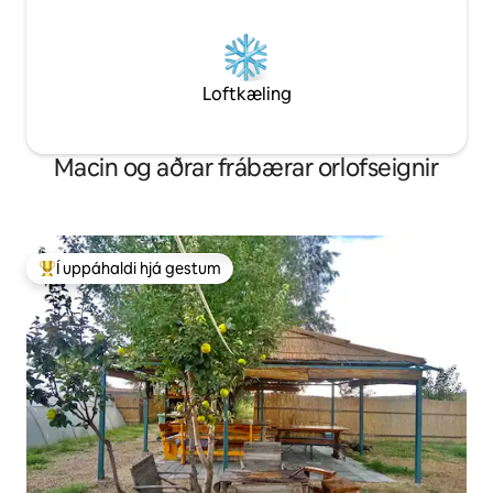
Loftkæling
Macin og aðrar frábærar orlofseignir
Í uppáhaldi hjá gestum
Í mestu uppáhaldi hjá gestum