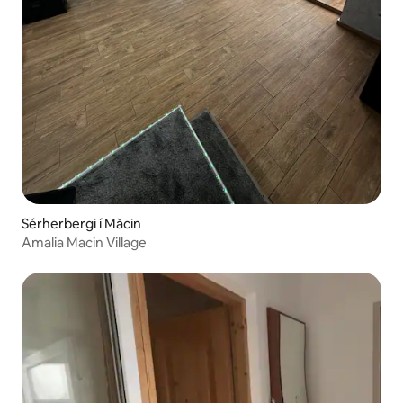
Sérherbergi í Măcin
Amalia Macin Village