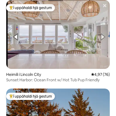
Í uppáhaldi hjá gestum
Í mestu uppáhaldi hjá gestum
Heimili í Lincoln City
4,97 af 5 í m
4,97 (76)
Sunset Harbor: Ocean Front w/ Hot Tub Pup Friendly
Í uppáhaldi hjá gestum
Í mestu uppáhaldi hjá gestum