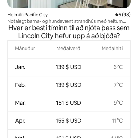
Heimili í Pacific City
5 af 5 í m
5 (98)
Notalegt barna- og hundavænt strandhús með heitum
Hver er besti tíminn til að njóta þess sem
potti
Lincoln City hefur upp á að bjóða?
Mánuður
Meðalverð
Meðalhiti
Jan.
139 $ USD
6°C
Feb.
139 $ USD
7°C
Mar.
151 $ USD
9°C
Apr.
155 $ USD
11°C