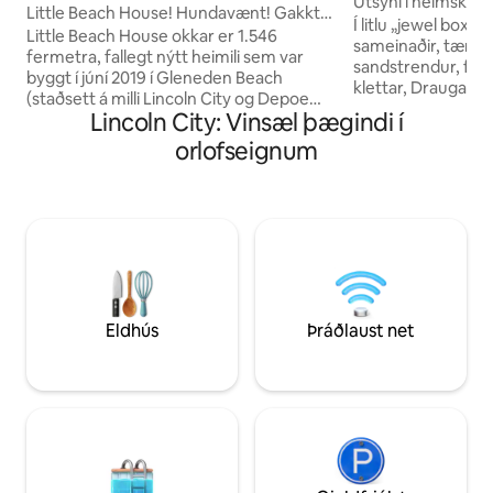
Útsýni í heimsklas
Little Beach House! Hundavænt! Gakktu
Ocean Front Con
Í litlu „jewel box“ 
á ströndina!
Little Beach House okkar er 1.546
sameinaðir, tærir, 
fermetra, fallegt nýtt heimili sem var
sandstrendur, fjöru
byggt í júní 2019 í Gleneden Beach
klettar, Draugask
(staðsett á milli Lincoln City og Depoe
er umkringdur þjóðskógi. Hér 
Lincoln City: Vinsæl þægindi í
Bay). Aðgangur að strönd í 3 mínútna
eldhús, bað, quee
göngufjarlægð við enda götunnar.
orlofseignum
rennirúm (best fyr
Grafðu tærnar í sandinn og njóttu
fyrir fullorðna). Hún hefur verið
kyrrðarinnar, friðsælla strandarinnar eða
endurnýjuð að fullu
gakktu að verslunum, veitingastöðum,
draumaferðinni okkar! Neskowi
heilsulind eða golfi í nágrenninu. Þetta 3
gott vín/afgreiðs
svefnherbergi og 2 1/2 bað er með
Vinsamlegast skoða
tveimur hjónasvítum, sælkeraeldhúsi,
tveggja manna ren
sérsniðnum skápum og borðplötum. Allt
myndina fyrir sta
er NÝTT, allt frá húsgögnum, dýnum til
101.
rúmfata. Garður afgirtur.
Eldhús
Þráðlaust net