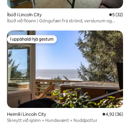
Íbúð í Lincoln City
5 af 5 í m
5 (32)
Íbúð við flóann | Göngufæri frá strönd, verslunum og
veitingastöðum
Í uppáhaldi hjá gestum
Í uppáhaldi hjá gestum
Heimili í Lincoln City
4,92 af 5 í m
4,92 (36)
Skreytt við sjóinn + Hundavænt + Nuddpottur