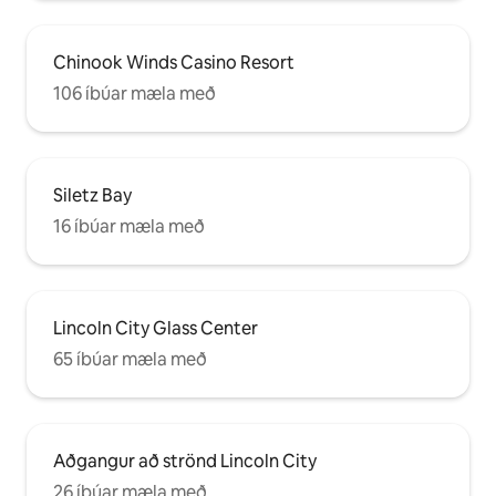
Chinook Winds Casino Resort
106 íbúar mæla með
Siletz Bay
16 íbúar mæla með
Lincoln City Glass Center
65 íbúar mæla með
Aðgangur að strönd Lincoln City
26 íbúar mæla með