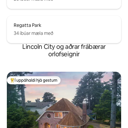
Regatta Park
34 íbúar mæla með
Lincoln City og aðrar frábærar
orlofseignir
Í uppáhaldi hjá gestum
Í mestu uppáhaldi hjá gestum