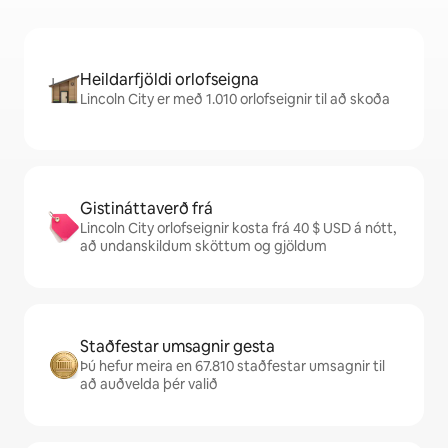
Heildarfjöldi orlofseigna
Lincoln City er með 1.010 orlofseignir til að skoða
Gistináttaverð frá
Lincoln City orlofseignir kosta frá 40 $ USD á nótt,
að undanskildum sköttum og gjöldum
Staðfestar umsagnir gesta
Þú hefur meira en 67.810 staðfestar umsagnir til
að auðvelda þér valið