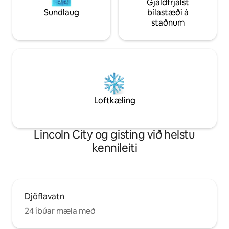
Gjaldfrjálst
Sundlaug
bílastæði á
staðnum
Loftkæling
Lincoln City og gisting við helstu
kennileiti
Djöflavatn
24 íbúar mæla með