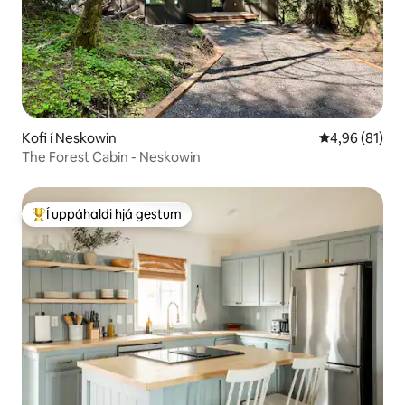
Kofi í Neskowin
4,96 af 5 í m
4,96 (81)
The Forest Cabin - Neskowin
Í uppáhaldi hjá gestum
Í mestu uppáhaldi hjá gestum