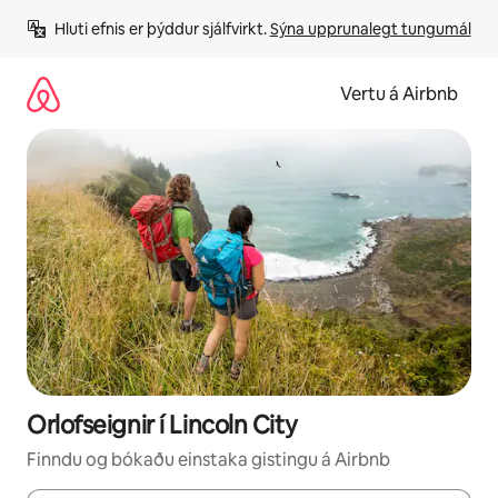
Stökkva
Hluti efnis er þýddur sjálfvirkt. 
Sýna upprunalegt tungumál
beint
að
efni
Vertu á Airbnb
Orlofseignir í Lincoln City
Finndu og bókaðu einstaka gistingu á Airbnb