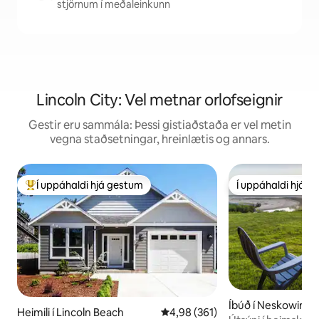
stjörnum í meðaleinkunn
Lincoln City: Vel metnar orlofseignir
Gestir eru sammála: Þessi gistiaðstaða er vel metin
vegna staðsetningar, hreinlætis og annars.
Í uppáhaldi hjá gestum
Í uppáhaldi hjá 
Í mestu uppáhaldi hjá gestum
Í uppáhaldi hjá 
Íbúð í Neskowin
Heimili í Lincoln Beach
4,98 af 5 í meðaleinkunn, 361 u
4,98 (361)