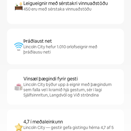
Leigueignir með sérstakri vinnuaðstöðu
450 eru með sérstaka vinnuaðstöðu
Þráðlaust net
Lincoln City hefur 1.010 orlofseignir með
þráðlausu neti
Vinsæl þægindi fyrir gesti
Lincoln City býður upp á eignir með þægindum
sem falla vel í kramið hjá gestum, sér í lagi
Sjálfsinnritun, Langdvöl og Við ströndina
4,7 í meðaleinkunn
Lincoln City — gestir gefa gistingu hérna 4,7 af 5