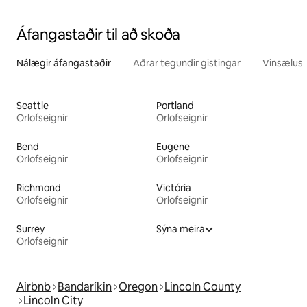
Áfangastaðir til að skoða
Nálægir áfangastaðir
Aðrar tegundir gistingar
Vinsælustu
Seattle
Portland
Orlofseignir
Orlofseignir
Bend
Eugene
Orlofseignir
Orlofseignir
Richmond
Victória
Orlofseignir
Orlofseignir
Surrey
Sýna meira
Orlofseignir
Airbnb
Bandaríkin
Oregon
Lincoln County
Lincoln City