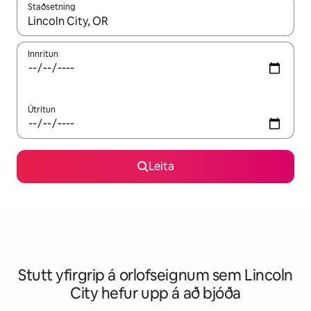
Staðsetning
Þegar niðurstöður liggja fyrir skaltu nota upp og niður örvalyk
Innritun
Útritun
Leita
Stutt yfirgrip á orlofseignum sem Lincoln
City hefur upp á að bjóða