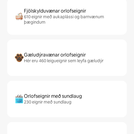
Fjölskylduvænar orlofseignir
610 eignir með aukaplássi og barnvænum
þægindum
Gæludýravænar orlofseignir
Hér eru 460 leigueignir sem leyfa gæludýr
Orlofseignir með sundlaug
230 eignir með sundlaug