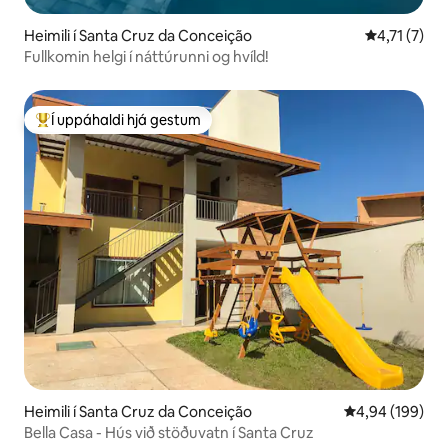
Heimili í Santa Cruz da Conceição
4,71 af 5 í 
4,71 (7)
Fullkomin helgi í náttúrunni og hvíld!
Í uppáhaldi hjá gestum
Í mestu uppáhaldi hjá gestum
Heimili í Santa Cruz da Conceição
4,94 af 5 í me
4,94 (199)
Bella Casa - Hús við stöðuvatn í Santa Cruz