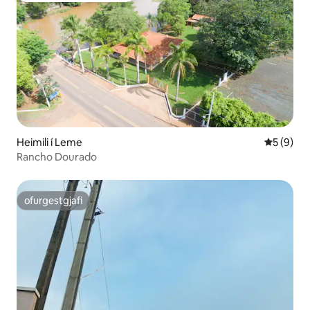
Heimili í Leme
5 af 5 í 
5 (9)
Rancho Dourado
ofurgestgjafi
ofurgestgjafi