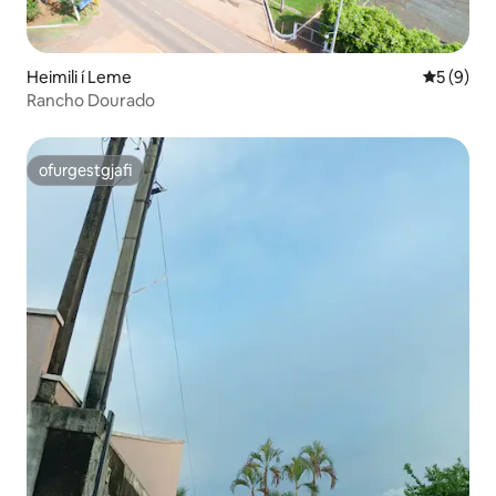
Heimili í Leme
5 af 5 í 
5 (9)
Rancho Dourado
ofurgestgjafi
ofurgestgjafi