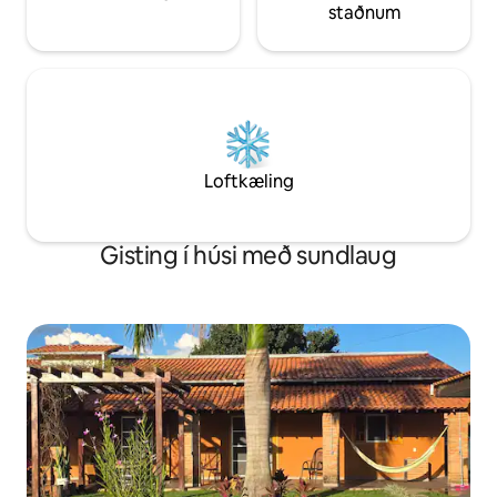
staðnum
Loftkæling
Gisting í húsi með sundlaug