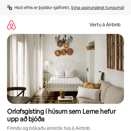
Stökkva
Hluti efnis er þýddur sjálfvirkt. 
Sýna upprunalegt tungumál
beint
að
efni
Vertu á Airbnb
Orlofsgisting í húsum sem Leme hefur
upp að bjóða
Finndu og bókaðu einstök hús á Airbnb