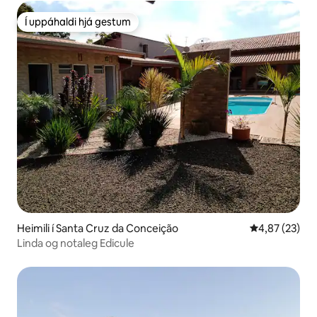
Í uppáhaldi hjá gestum
Í uppáhaldi hjá gestum
Heimili í Santa Cruz da Conceição
4,87 af 5 í m
4,87 (23)
Linda og notaleg Edicule