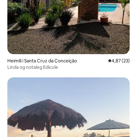
Heimili í Santa Cruz da Conceição
4,87 af 5 í m
4,87 (23)
Linda og notaleg Edicule