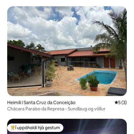
Heimili í Santa Cruz da Conceição
5 af 5 í 
5 (3)
Chácara Paraíso da Represa - Sundlaug og völlur
Í uppáhaldi hjá gestum
Í mestu uppáhaldi hjá gestum