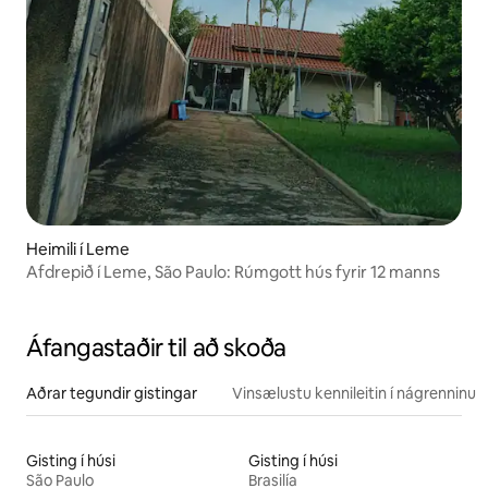
Heimili í Leme
Afdrepið í Leme, São Paulo: Rúmgott hús fyrir 12 manns
Áfangastaðir til að skoða
Aðrar tegundir gistingar
Vinsælustu kennileitin í nágrenninu
Gisting í húsi
Gisting í húsi
São Paulo
Brasilía