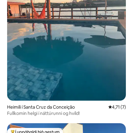
Heimili í Santa Cruz da Conceição
4,71 af 5 í 
4,71 (7)
Fullkomin helgi í náttúrunni og hvíld!
Í uppáhaldi hjá gestum