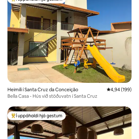
Í mestu uppáhaldi hjá gestum
Heimili í Santa Cruz da Conceição
4,94 af 5 í me
4,94 (199)
Bella Casa - Hús við stöðuvatn í Santa Cruz
Í uppáhaldi hjá gestum
Í mestu uppáhaldi hjá gestum