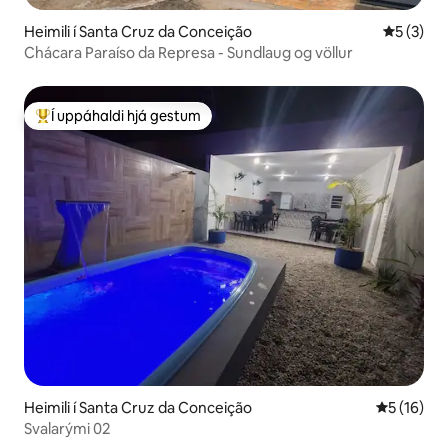
Heimili í Santa Cruz da Conceição
5 af 5 í 
5 (3)
Chácara Paraíso da Represa - Sundlaug og völlur
Í uppáhaldi hjá gestum
Í mestu uppáhaldi hjá gestum
Heimili í Santa Cruz da Conceição
5 af 5 í m
5 (16)
Svalarými 02