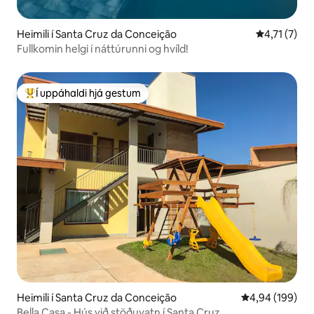
Heimili í Santa Cruz da Conceição
4,71 af 5 í 
4,71 (7)
Fullkomin helgi í náttúrunni og hvíld!
Í uppáhaldi hjá gestum
Í mestu uppáhaldi hjá gestum
Heimili í Santa Cruz da Conceição
4,94 af 5 í me
4,94 (199)
Bella Casa - Hús við stöðuvatn í Santa Cruz