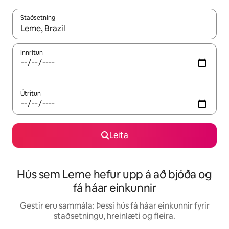
Staðsetning
Þegar niðurstöður liggja fyrir skaltu nota upp og niður örvalyk
Innritun
Útritun
Leita
Hús sem Leme hefur upp á að bjóða og
fá háar einkunnir
Gestir eru sammála: Þessi hús fá háar einkunnir fyrir
staðsetningu, hreinlæti og fleira.