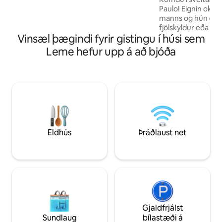
Jeepeiros; Come and enjoy!
Paulo! Eignin okkar
manns og hún er fu
fjölskyldur eða vin
Vinsæl þægindi fyrir gistingu í húsi sem
Aðalsvefnherbergi
sjónvarpi - Stórt 
Leme hefur upp á að bjóða
sameignarpláss - G
Stórt borðstofubor
Þvottavél - Fullbúi
staðsetning með 
borginni og aðeins
Anhanguera-hraðbrautinni
fáðu sem mest út ú
Eldhús
Þráðlaust net
Gjaldfrjálst
Sundlaug
bílastæði á