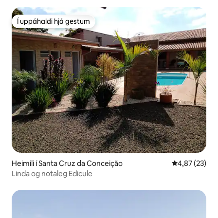
Í uppáhaldi hjá gestum
Í uppáhaldi hjá gestum
Heimili í Santa Cruz da Conceição
4,87 af 5 í m
4,87 (23)
Linda og notaleg Edicule