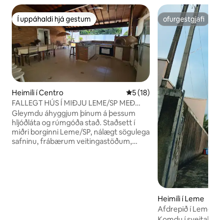
Í uppáhaldi hjá gestum
ofurgestgjafi
Í uppáhaldi hjá gestum
ofurgestgjafi
Heimili í Centro
5 af 5 í meðaleinkunn, 18 u
5 (18)
FALLEGT HÚS Í MIÐJU LEME/SP MEÐ
SUNDLAUG
Gleymdu áhyggjum þínum á þessum
hljóðláta og rúmgóða stað. Staðsett í
miðri borginni Leme/SP, nálægt sögulega
safninu, frábærum veitingastöðum,
kirkjum og verslunarmiðstöðinni. A4 km
frá iðnaðarhverfinu, 10 km frá Santa
Cruz da Conceição, 30 km frá Academia
da Força Área, Pira, 100 km frá Campinas
og 137 km frá Ribeirão Preto. Það er á leið
Caminho da Fé og Caminho da Paz. City
Heimili í Leme
of Santa Claus(Municipal Lake); meeting
Afdrepið í Leme, 
of Motorcycles and Meetup of the
fyrir 12 manns
Komdu í sveitahúsi