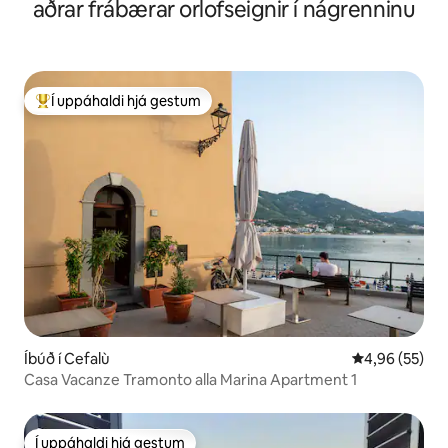
aðrar frábærar orlofseignir í nágrenninu
Í uppáhaldi hjá gestum
Í mestu uppáhaldi hjá gestum
Íbúð í Cefalù
4,96 af 5 í m
4,96 (55)
Casa Vacanze Tramonto alla Marina Apartment 1
Í uppáhaldi hjá gestum