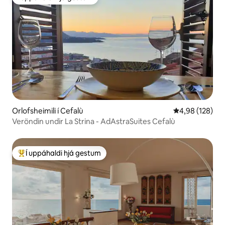
Í uppáhaldi hjá gestum
Orlofsheimili í Cefalù
4,98 af 5 í me
4,98 (128)
Veröndin undir La Strina - AdAstraSuites Cefalù
Í uppáhaldi hjá gestum
Í mestu uppáhaldi hjá gestum