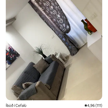
Íbúð í Cefalù
4,96 af 5 í me
4,96 (111)