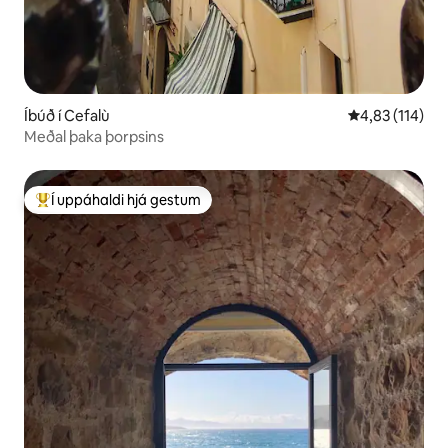
Íbúð í Cefalù
4,83 af 5 í me
4,83 (114)
Meðal þaka þorpsins
Í uppáhaldi hjá gestum
Í mestu uppáhaldi hjá gestum