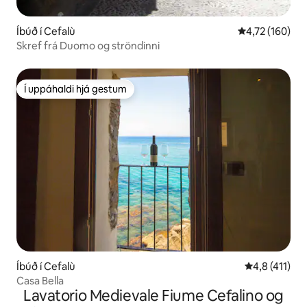
Íbúð í Cefalù
4,72 af 5 í me
4,72 (160)
Skref frá Duomo og ströndinni
Í uppáhaldi hjá gestum
Í uppáhaldi hjá gestum
Íbúð í Cefalù
4,8 af 5 í me
4,8 (411)
Casa Bella
Lavatorio Medievale Fiume Cefalino og