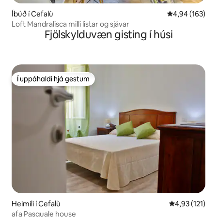
Íbúð í Cefalù
4,94 af 5 í me
4,94 (163)
Loft Mandralisca milli listar og sjávar
Fjölskylduvæn gisting í húsi
Í uppáhaldi hjá gestum
Í uppáhaldi hjá gestum
Heimili í Cefalù
4,93 af 5 í me
4,93 (121)
afa Pasquale house