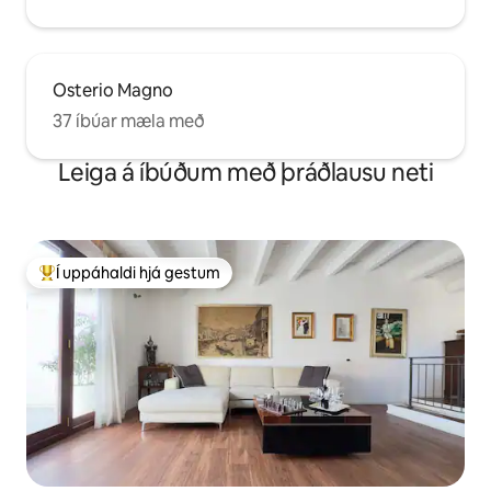
Osterio Magno
37 íbúar mæla með
Leiga á íbúðum með þráðlausu neti
Í uppáhaldi hjá gestum
Í mestu uppáhaldi hjá gestum