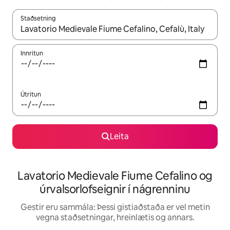
Staðsetning
Þegar niðurstöður liggja fyrir skaltu nota upp og niður örvalyk
Innritun
Útritun
Leita
Lavatorio Medievale Fiume Cefalino og
úrvalsorlofseignir í nágrenninu
Gestir eru sammála: Þessi gistiaðstaða er vel metin
vegna staðsetningar, hreinlætis og annars.