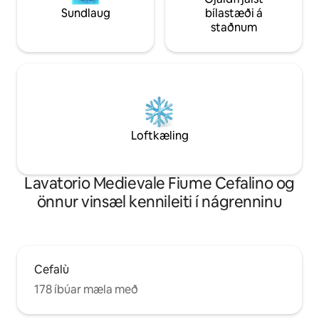
Sundlaug
bílastæði á
staðnum
Loftkæling
Lavatorio Medievale Fiume Cefalino og
önnur vinsæl kennileiti í nágrenninu
Cefalù
178 íbúar mæla með