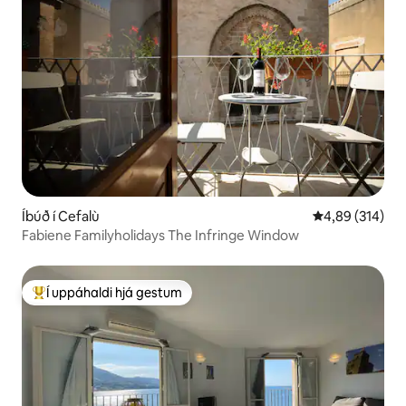
Íbúð í Cefalù
4,89 af 5 í me
4,89 (314)
Fabiene Familyholidays The Infringe Window
Í uppáhaldi hjá gestum
Í mestu uppáhaldi hjá gestum