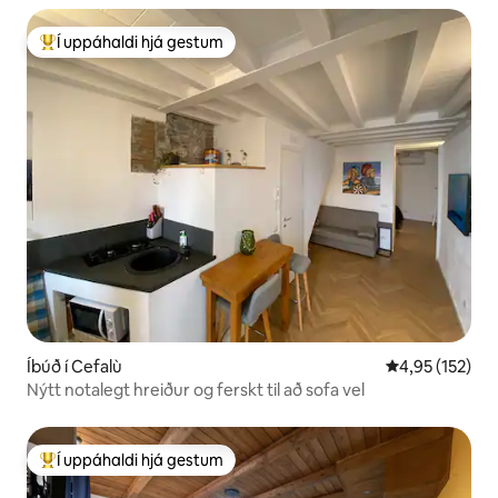
Í uppáhaldi hjá gestum
Í mestu uppáhaldi hjá gestum
Íbúð í Cefalù
4,95 af 5 í me
4,95 (152)
Nýtt notalegt hreiður og ferskt til að sofa vel
Í uppáhaldi hjá gestum
Í mestu uppáhaldi hjá gestum