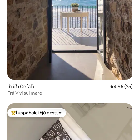
Íbúð í Cefalù
4,96 af 5 í m
4,96 (25)
Frá Vivi sul mare
Í uppáhaldi hjá gestum
Í mestu uppáhaldi hjá gestum