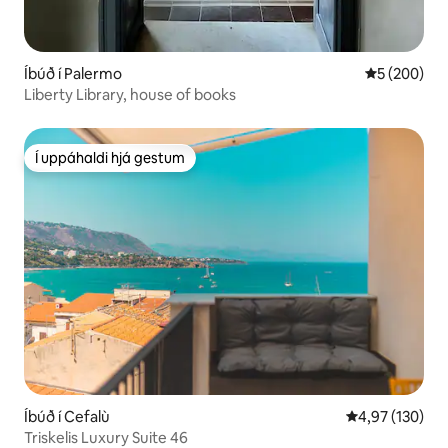
Íbúð í Palermo
5 af 5 í me
5 (200)
Liberty Library, house of books
Í uppáhaldi hjá gestum
Í uppáhaldi hjá gestum
Íbúð í Cefalù
4,97 af 5 í me
4,97 (130)
Triskelis Luxury Suite 46