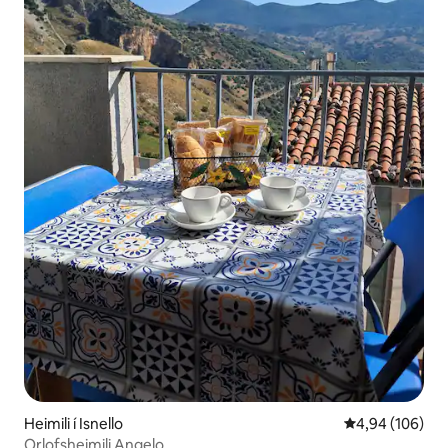
Heimili í Isnello
4,94 af 5 í me
4,94 (106)
Orlofsheimili Angelo