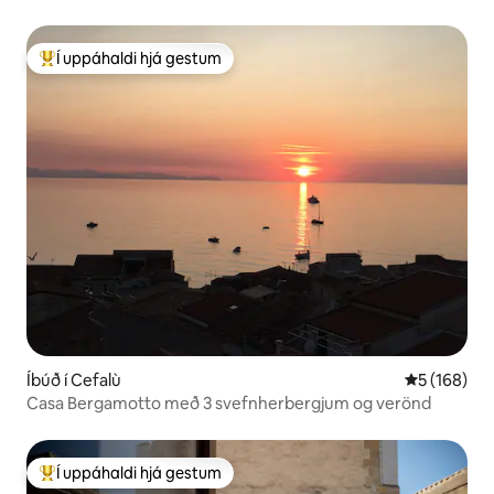
Í uppáhaldi hjá gestum
Í mestu uppáhaldi hjá gestum
Íbúð í Cefalù
5 af 5 í me
5 (168)
Casa Bergamotto með 3 svefnherbergjum og verönd
Í uppáhaldi hjá gestum
Í mestu uppáhaldi hjá gestum