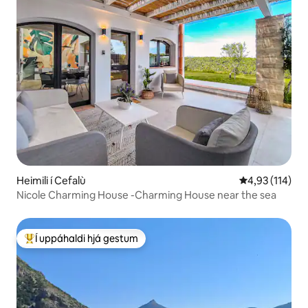
Heimili í Cefalù
4,93 af 5 í me
4,93 (114)
Nicole Charming House -Charming House near the sea
Í uppáhaldi hjá gestum
Í mestu uppáhaldi hjá gestum