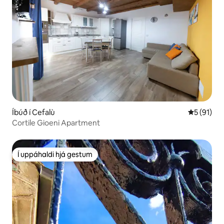
Íbúð í Cefalù
5 af 5 í m
5 (91)
Cortile Gioeni Apartment
Í uppáhaldi hjá gestum
Í uppáhaldi hjá gestum