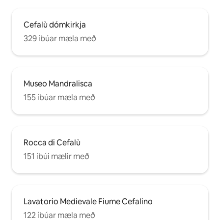
Cefalù dómkirkja
329 íbúar mæla með
Museo Mandralisca
155 íbúar mæla með
Rocca di Cefalù
151 íbúi mælir með
Lavatorio Medievale Fiume Cefalino
122 íbúar mæla með