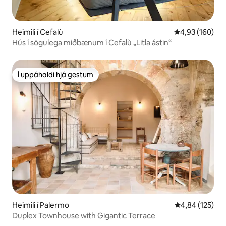
Heimili í Cefalù
4,93 af 5 í me
4,93 (160)
Hús í sögulega miðbænum í Cefalù „Litla ástin“
Í uppáhaldi hjá gestum
Í uppáhaldi hjá gestum
Heimili í Palermo
4,84 af 5 í me
4,84 (125)
Duplex Townhouse with Gigantic Terrace