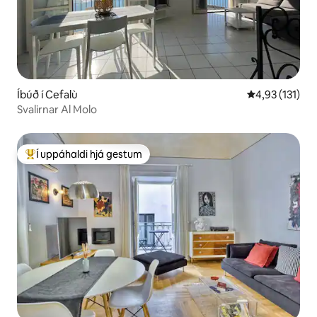
Íbúð í Cefalù
4,93 af 5 í me
4,93 (131)
Svalirnar Al Molo
Í uppáhaldi hjá gestum
Í mestu uppáhaldi hjá gestum