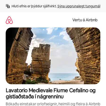
Stökkva
Hluti efnis er þýddur sjálfvirkt. 
Sýna upprunalegt tungumál
beint
að
efni
Vertu á Airbnb
Lavatorio Medievale Fiume Cefalino og
gistiaðstaða í nágrenninu
Bókaðu einstakar orlofseignir, heimili og fleira á Airbnb