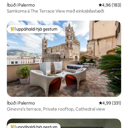
Íbúð í Palermo
4,96 af 5 í me
4,96 (183)
Samkoma á The Terrace View með einkabílastæði
Í uppáhaldi hjá gestum
Í mestu uppáhaldi hjá gestum
Íbúð í Palermo
4,99 af 5 í me
4,99 (331)
Ginevra’s terrace, Private rooftop, Cathedral view
Í uppáhaldi hjá gestum