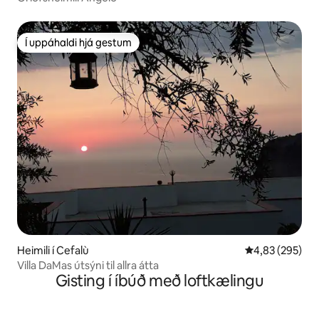
Í uppáhaldi hjá gestum
Í uppáhaldi hjá gestum
Heimili í Cefalù
4,83 af 5 í me
4,83 (295)
Villa DaMas útsýni til allra átta
Gisting í íbúð með loftkælingu