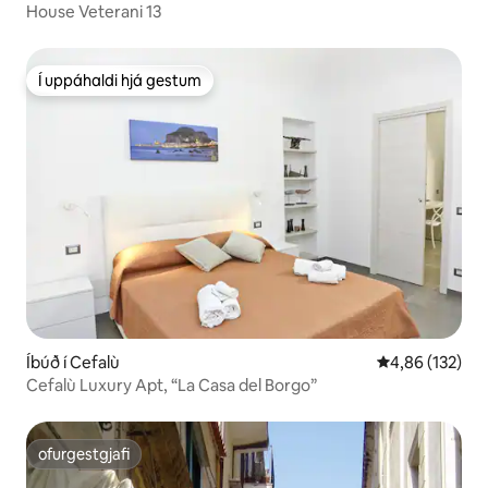
House Veterani 13
Í uppáhaldi hjá gestum
Í uppáhaldi hjá gestum
Íbúð í Cefalù
4,86 af 5 í me
4,86 (132)
Cefalù Luxury Apt, “La Casa del Borgo”
ofurgestgjafi
ofurgestgjafi