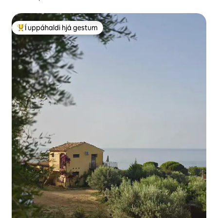
Í uppáhaldi hjá gestum
Í mestu uppáhaldi hjá gestum