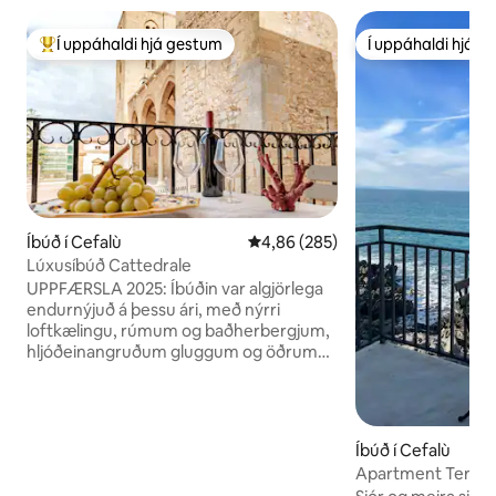
Í uppáhaldi hjá gestum
Í uppáhaldi hjá 
Í mestu uppáhaldi hjá gestum
Í uppáhaldi hjá 
Íbúð í Cefalù
4,86 af 5 í meðaleinkunn, 285 u
4,86 (285)
Lúxusíbúð Cattedrale
UPPFÆRSLA 2025: Íbúðin var algjörlega
endurnýjuð á þessu ári, með nýrri
loftkælingu, rúmum og baðherbergjum,
hljóðeinangruðum gluggum og öðrum
þægindum, en varðveitti samt arfleifð
UNESCO og einstakan og heillandi
stemningu hennar. Íbúðin (120m²) er
staðsett í byggingu frá 18. öld, rétt við
Íbúð í Cefalù
hliðina á dómkirkjunni og nálægt sjónum.
Apartment Terraz
Það býður upp á ótrúlegt útsýni yfir