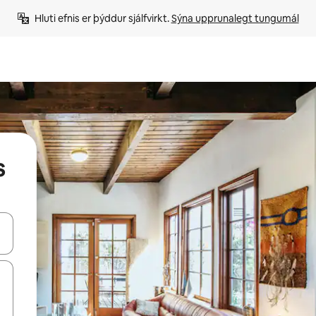
Hluti efnis er þýddur sjálfvirkt. 
Sýna upprunalegt tungumál
s
 niður örvalyklana eða skoða með því að snerta eða strjúka.