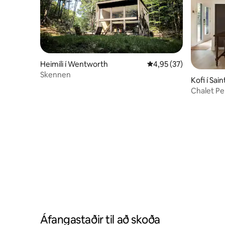
Heimili í Wentworth
4,95 af 5 í meðaleinku
4,95 (37)
Skennen
Kofi í Sa
ntides
Chalet Pe
Hot Tub
Áfangastaðir til að skoða