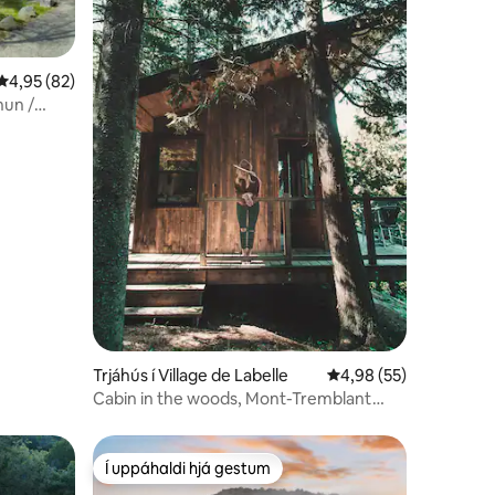
4,95 af 5 í meðaleinkunn, 82 umsagnir
4,95 (82)
nun /
Trjáhús í Village de Labelle
4,98 af 5 í meðaleink
4,98 (55)
Cabin in the woods, Mont-Tremblant
area.
Í uppáhaldi hjá gestum
Í uppáhaldi hjá gestum