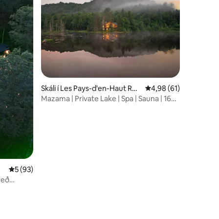
Skáli í Les Pays-d'en-Haut Reg
4,98 af 5 í meðaleink
4,98 (61)
ional County Municipality
Mazama | Private Lake | Spa | Sauna | 16p |
Nature
5 af 5 í meðaleinkunn, 93 umsagnir
5 (93)
með