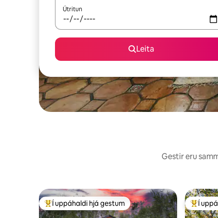
Útritun
Leita
Gestir eru sammá
Í uppáhaldi hjá gestum
Í uppá
Í mestu uppáhaldi hjá gestum
Í mestu 