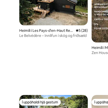
Heimili í Les Pays-d'en-Haut Regi
5 af 5 í meðaleinku
5 (28)
onal County Municipality
Le Belvédère – Innlifun í skóg og friðsæld
Heimili í 
Zen House 
Í uppáhaldi hjá gestum
Í uppáha
Í uppáhaldi hjá gestum
Í uppáha