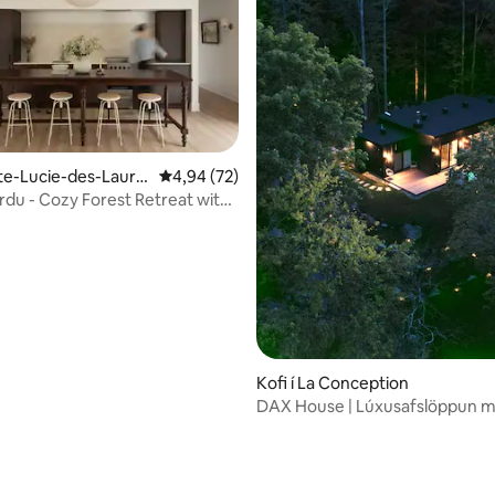
nn, 37 umsagnir
inte-Lucie-des-Laure
4,94 af 5 í meðaleinkunn, 72 umsagnir
4,94 (72)
rdu - Cozy Forest Retreat with
Kofi í La Conception
DAX House | Lúxusafslöppun 
heilsulind