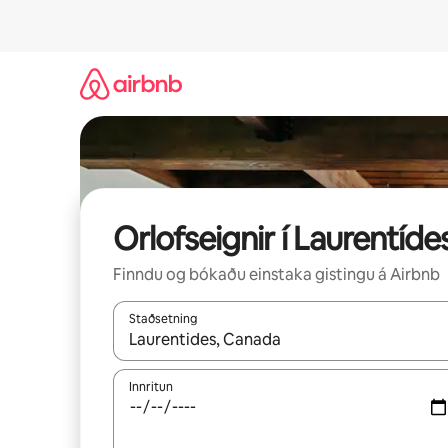
Stökkva
beint
að
efni
Orlofseignir í Laurentíde
Finndu og bókaðu einstaka gistingu á Airbnb
Staðsetning
Þegar niðurstöður liggja fyrir skaltu nota upp og
Innritun