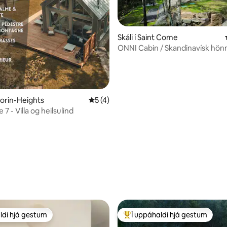
Skáli í Saint Come
ONNI Cabin / Skandinavísk hön
Heilsulind í skóginum
nn, 28 umsagnir
Morin-Heights
5 af 5 í meðaleinkunn, 4 umsagnir
5 (4)
7 - Villa og heilsulind
ldi hjá gestum
Í uppáhaldi hjá gestum
ldi hjá gestum
Í mestu uppáhaldi hjá gestum