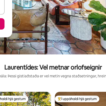
Laurentídes: Vel metnar orlofseignir
la: Þessi gistiaðstaða er vel metin vegna staðsetningar, hrei
haldi hjá gestum
Í uppáhaldi hjá gestum
uppáhaldi hjá gestum
Í mestu uppáhaldi hjá gestum