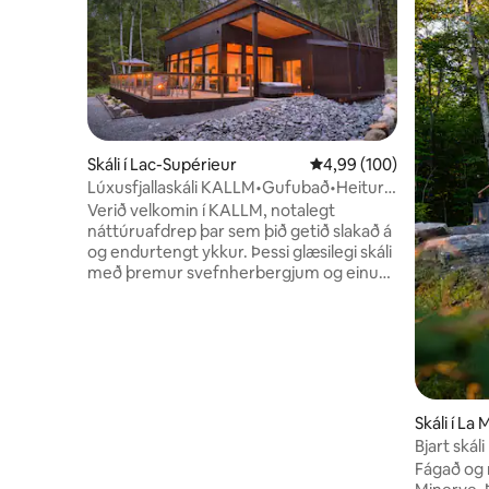
Skáli í Lac-Supérieur
4,99 af 5 í meðaleinkun
4,99 (100)
Lúxusfjallaskáli KALLM•Gufubað•Heitur
pottur•Einkaströnd•8 ekrur
Verið velkomin í KALLM, notalegt
náttúruafdrep þar sem þið getið slakað á
og endurtengt ykkur. Þessi glæsilegi skáli
með þremur svefnherbergjum og einu
baðherbergi er staðsettur á einkaeign
sem nær yfir 2,8 hektara skóglendi og er
umkringdur gönguleiðum, lærum og
vatnslaug sem fyllist af vatni úr
uppsprettu. Hér líður tíminn öðruvísi.
Umhverfið er friðsælt, kyrrlátt og
algjörlega laust við truflanir hversdagsins
Skáli í La
— sannkallað afdrepi þar sem þú getur
Bjart skál
slakað á, endurhlaðið batteríin og skapað
yfir skóg
Fágað og n
varanlegar minningar með þeim sem þú