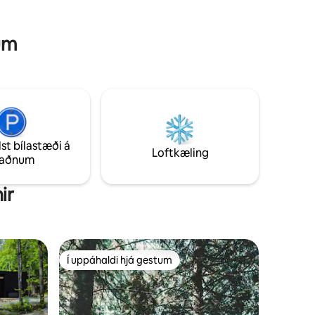
num
lst bílastæði á
Loftkæling
taðnum
ir
Í uppáhaldi hjá gestum
Í uppáhaldi hjá gestum