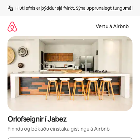
Stökkva
Hluti efnis er þýddur sjálfvirkt. 
Sýna upprunalegt tungumál
beint
að
efni
Vertu á Airbnb
Orlofseignir í Jabez
Finndu og bókaðu einstaka gistingu á Airbnb