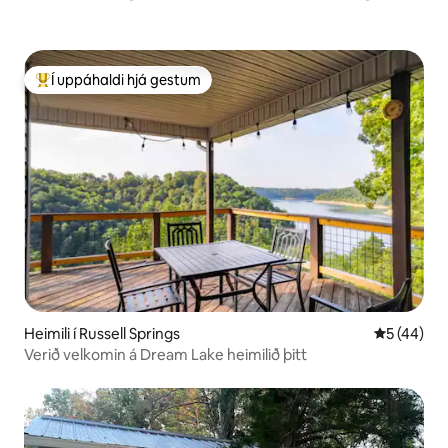
Í uppáhaldi hjá gestum
Í mestu uppáhaldi hjá gestum
Heimili í Russell Springs
5 af 5 í m
5 (44)
Verið velkomin á Dream Lake heimilið þitt