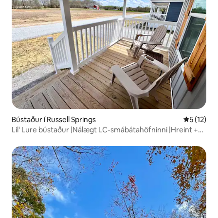
Bústaður í Russell Springs
5 af 5 í m
5 (12)
Lil' Lure bústaður |Nálægt LC-smábátahöfninni |Hreint +
þægilegt