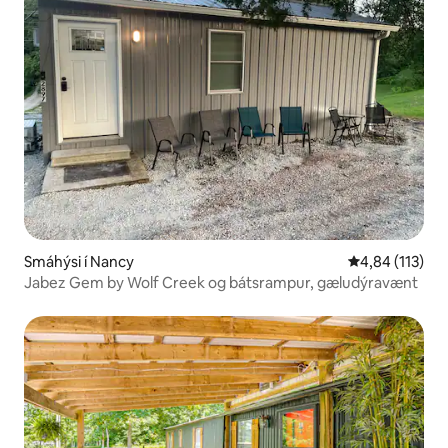
Smáhýsi í Nancy
4,84 af 5 í me
4,84 (113)
Jabez Gem by Wolf Creek og bátsrampur, gæludýravænt