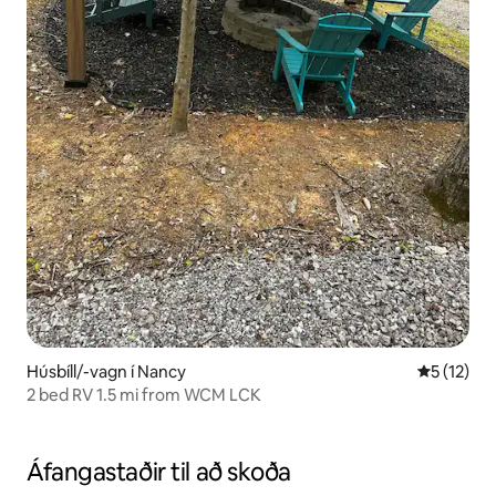
Húsbíll/-vagn í Nancy
5 af 5 í m
5 (12)
2 bed RV 1.5 mi from WCM LCK
Áfangastaðir til að skoða