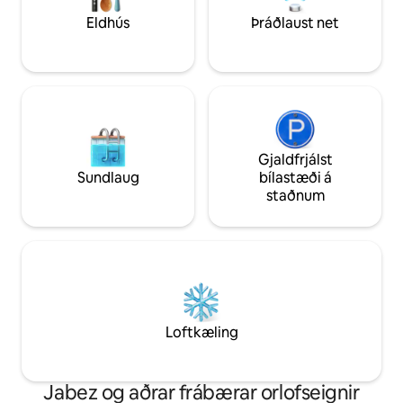
sérstaklega frá heita pottinum!
o.s.frv. Athugaðu: 1 öryggismyndavél á
Eldhús
Þráðlaust net
Reykingar eru alls ekki leyfðar hvorki inni
veröndinni að fra
né úti.
öryggisskyni. Eng
Gjaldfrjálst
Sundlaug
bílastæði á
staðnum
Loftkæling
Jabez og aðrar frábærar orlofseignir