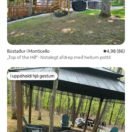
Bústaður í Monticello
4,98 af 5 í m
4,98 (86)
„Top of the Hill“- Notalegt afdrep með heitum potti!
Í uppáhaldi hjá gestum
Í uppáhaldi hjá gestum