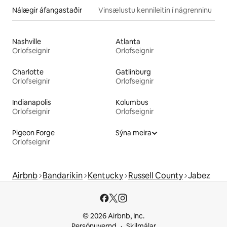
Nálægir áfangastaðir
Vinsælustu kennileitin í nágrenninu
Nashville
Atlanta
Orlofseignir
Orlofseignir
Charlotte
Gatlinburg
Orlofseignir
Orlofseignir
Indianapolis
Kolumbus
Orlofseignir
Orlofseignir
Pigeon Forge
Sýna meira
Orlofseignir
Airbnb
Bandaríkin
Kentucky
Russell County
Jabez
© 2026 Airbnb, Inc.
Persónuvernd
Skilmálar