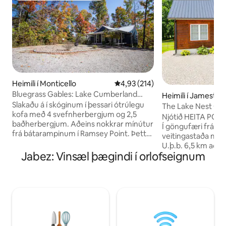
Heimili í Monticello
4,93 af 5 í meðaleinkunn, 214 u
4,93 (214)
Bluegrass Gables: Lake Cumberland
Heimili í Jamesto
Cottage
Slakaðu á í skóginum í þessari ótrúlegu
The Lake Nest Of
kofa með 4 svefnherbergjum og 2,5
Heitur pottur!
Njótið HEITA POTTS
baðherbergjum. Aðeins nokkrar mínútur
Í göngufæri frá bæj
frá bátarampinum í Ramsey Point. Þetta
veitingastaða með
er upphafspunkturinn fyrir fríið þitt við
U.þ.b. 6,5 km að 
Cumberland-vatn. Komdu með bátinn
Jabez: Vinsæl þægindi í orlofseignum
km að Lily Creek Boat 
þinn; næg bílastæði eru á staðnum. Ertu
hverfi í bænum og n
ekki með bát? Ekkert mál, Beaver Creek
svefnherbergi með
og Conley Bottom smábátahafnir eru í
size-rúm, 1 queen
nálægu. Húsið er með nútímaleg þægindi
svefnsófi í queen-s
og fullbúið eldhús. Njótið arineldsins
baðherbergi - Full
innandyra eða eldstæðisins utandyra.
pottur - Nægt bílastæð
Skógarútsýni og ferskt loft bíða þín,
veislur, engar rey