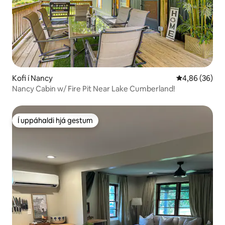
Kofi í Nancy
4,86 af 5 í m
4,86 (36)
Nancy Cabin w/ Fire Pit Near Lake Cumberland!
Í uppáhaldi hjá gestum
Í uppáhaldi hjá gestum