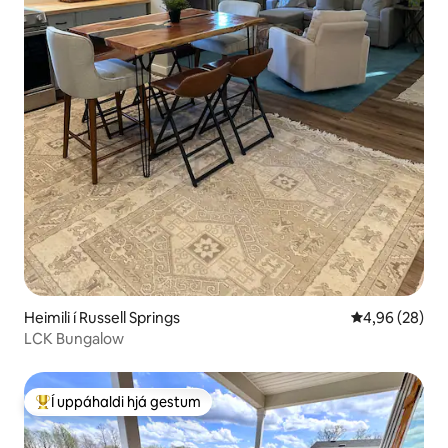
Heimili í Russell Springs
4,96 af 5 í m
4,96 (28)
LCK Bungalow
Í uppáhaldi hjá gestum
Í mestu uppáhaldi hjá gestum