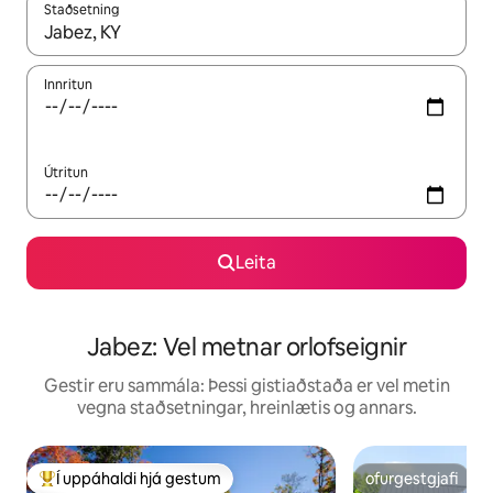
Staðsetning
Þegar niðurstöður liggja fyrir skaltu nota upp og niður örvalyk
Innritun
Útritun
Leita
Jabez: Vel metnar orlofseignir
Gestir eru sammála: Þessi gistiaðstaða er vel metin
vegna staðsetningar, hreinlætis og annars.
Í uppáhaldi hjá gestum
ofurgestgjafi
Í mestu uppáhaldi hjá gestum
ofurgestgjafi